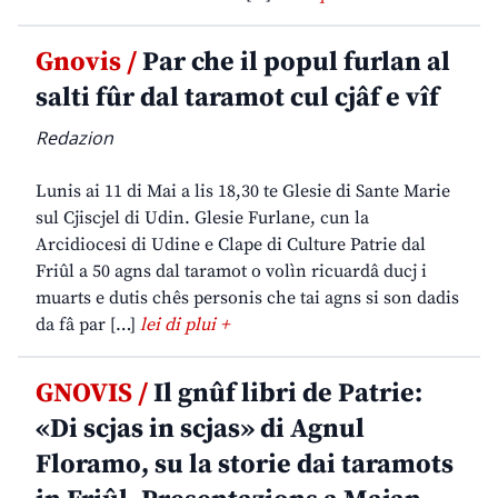
Gnovis /
Par che il popul furlan al
salti fûr dal taramot cul cjâf e vîf
Redazion
Lunis ai 11 di Mai a lis 18,30 te Glesie di Sante Marie
sul Cjiscjel di Udin. Glesie Furlane, cun la
Arcidiocesi di Udine e Clape di Culture Patrie dal
Friûl a 50 agns dal taramot o volìn ricuardâ ducj i
muarts e dutis chês personis che tai agns si son dadis
da fâ par […]
lei di plui +
GNOVIS /
Il gnûf libri de Patrie:
«Di scjas in scjas» di Agnul
Floramo, su la storie dai taramots