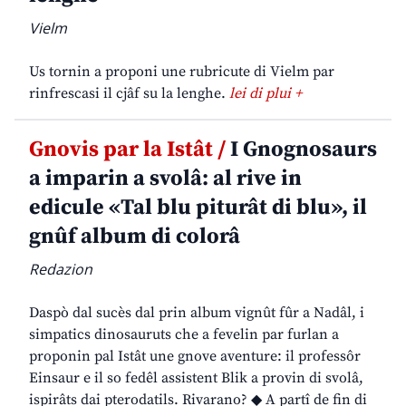
Vielm
Us tornin a proponi une rubricute di Vielm par
rinfrescasi il cjâf su la lenghe.
lei di plui +
Gnovis par la Istât /
I Gnognosaurs
a imparin a svolâ: al rive in
edicule «Tal blu piturât di blu», il
gnûf album di colorâ
Redazion
Daspò dal sucès dal prin album vignût fûr a Nadâl, i
simpatics dinosauruts che a fevelin par furlan a
proponin pal Istât une gnove aventure: il professôr
Einsaur e il so fedêl assistent Blik a provin di svolâ,
ispirâts dai pterodatils. Rivarano? ◆ A partî de fin di