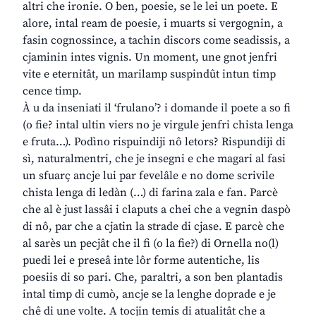
altri che ironie. O ben, poesie, se le lei un poete. E
alore, intal ream de poesie, i muarts si vergognin, a
fasin cognossince, a tachin discors come seadissis, a
cjaminin intes vignis. Un moment, une gnot jenfri
vite e eternitât, un marilamp suspindût intun timp
cence timp.
À u da inseniati il ‘frulano’? i domande il poete a so fi
(o fie? intal ultin viers no je virgule jenfri chista lenga
e fruta…). Podìno rispuindiji nô letors? Rispundiji di
sì, naturalmentri, che je insegni e che magari al fasi
un sfuarç ancje lui par fevelâle e no dome scrivile
chista lenga di ledàn (…) di farina zala e fan. Parcè
che al è just lassâi i claputs a chei che a vegnin daspò
di nô, par che a cjatin la strade di cjase. E parcè che
al sarès un pecjât che il fi (o la fie?) di Ornella no(l)
puedi lei e preseâ inte lôr forme autentiche, lis
poesiis di so pari. Che, paraltri, a son ben plantadis
intal timp di cumò, ancje se la lenghe doprade e je
chê di une volte. A tocjin temis di atualitât che a