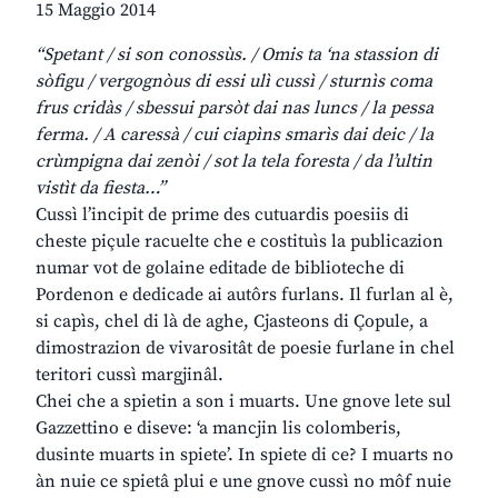
15 Maggio 2014
“Spetant / si son conossùs. / Omis ta ‘na stassion di
sòfigu / vergognòus di essi ulì cussì / sturnìs coma
frus cridàs / sbessui parsòt dai nas luncs / la pessa
ferma. / A caressà / cui ciapìns smarìs dai deic / la
crùmpigna dai zenòi / sot la tela foresta / da l’ultin
vistìt da fiesta…”
Cussì l’incipit de prime des cutuardis poesiis di
cheste piçule racuelte che e costituìs la publicazion
numar vot de golaine editade de biblioteche di
Pordenon e dedicade ai autôrs furlans. Il furlan al è,
si capìs, chel di là de aghe, Cjasteons di Çopule, a
dimostrazion de vivarositât de poesie furlane in chel
teritori cussì margjinâl.
Chei che a spietin a son i muarts. Une gnove lete sul
Gazzettino e diseve: ‘a mancjin lis colomberis,
dusinte muarts in spiete’. In spiete di ce? I muarts no
àn nuie ce spietâ plui e une gnove cussì no môf nuie