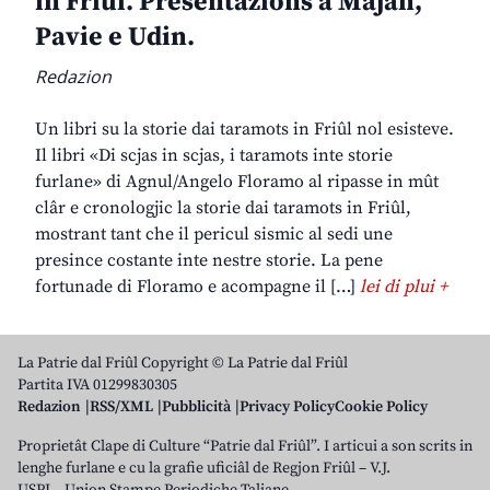
in Friûl. Presentazions a Majan,
Pavie e Udin.
Redazion
Un libri su la storie dai taramots in Friûl nol esisteve.
Il libri «Di scjas in scjas, i taramots inte storie
furlane» di Agnul/Angelo Floramo al ripasse in mût
clâr e cronologjic la storie dai taramots in Friûl,
mostrant tant che il pericul sismic al sedi une
presince costante inte nestre storie. La pene
fortunade di Floramo e acompagne il […]
lei di plui +
La Patrie dal Friûl Copyright © La Patrie dal Friûl
Partita IVA 01299830305
Redazion
RSS/XML
Pubblicità
Privacy Policy
Cookie Policy
Proprietât Clape di Culture “Patrie dal Friûl”. I articui a son scrits in
lenghe furlane e cu la grafie uficiâl de Regjon Friûl – V.J.