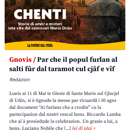
Gnovis /
Par che il popul furlan al
salti fûr dal taramot cul cjâf e vîf
Redazion
Lunis ai 11 di Mai te Glesie di Sante Marie sul Cjiscjel
di Udin, si è tignude la messe par ricuardâ i 50 agns
dal document “Ai furlans che a crodin” cu la
partecipazion dal nestri vescul bons. Riccardo Lamba
che al à presiedude la celebrazion. Un grazie a lui, a
bons. Luciano Nobile che […]
lei di plui +