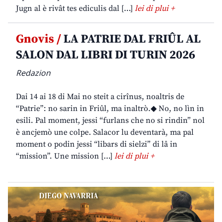
Jugn al è rivât tes ediculis dal […]
lei di plui +
Gnovis /
LA PATRIE DAL FRIÛL AL
SALON DAL LIBRI DI TURIN 2026
Redazion
Dai 14 ai 18 di Mai no steit a cirînus, noaltris de
“Patrie”: no sarin in Friûl, ma inaltrò.◆ No, no lìn in
esili. Pal moment, jessi “furlans che no si rindin” nol
è ancjemò une colpe. Salacor lu deventarà, ma pal
moment o podin jessi “libars di sielzi” di lâ in
“mission”. Une mission […]
lei di plui +