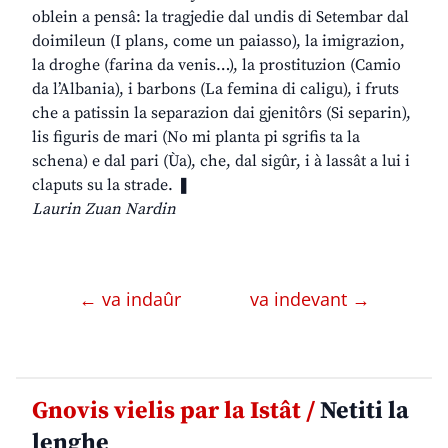
oblein a pensâ: la tragjedie dal undis di Setembar dal
doimileun (I plans, come un paiasso), la imigrazion,
la droghe (farina da venis…), la prostituzion (Camio
da l’Albania), i barbons (La femina di caligu), i fruts
che a patissin la separazion dai gjenitôrs (Si separin),
lis figuris de mari (No mi planta pi sgrifis ta la
schena) e dal pari (Ùa), che, dal sigûr, i à lassât a lui i
claputs su la strade. ❚
Laurin Zuan Nardin
← va indaûr
va indevant →
Gnovis vielis par la Istât /
Netiti la
lenghe