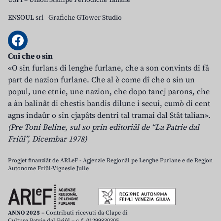
USPI – Union Stampe Periodiche Taliane
ENSOUL srl
-
Grafiche GTower Studio
Cui che o sin
«O sin furlans di lenghe furlane, che a son convints di fâ
part de nazion furlane. Che al è come dî che o sin un
popul, une etnie, une nazion, che dopo tancj parons, che
a àn balinât di chestis bandis dilunc i secui, cumò di cent
agns indaûr o sin cjapâts dentri tal tramai dal Stât talian».
(Pre Toni Beline, sul so prin editoriâl de “La Patrie dal
Friûl”, Dicembar 1978)
Progjet finanziât de ARLeF - Agjenzie Regjonâl pe Lenghe Furlane e de Regjon
Autonome Friûl-Vignesie Julie
ANNO 2025
– Contributi ricevuti da Clape di
Culture Patrie dal Friûl – c.f. 01299830305