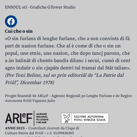
ENSOUL srl
-
Grafiche GTower Studio
Cui che o sin
«O sin furlans di lenghe furlane, che a son convints di fâ
part de nazion furlane. Che al è come dî che o sin un
popul, une etnie, une nazion, che dopo tancj parons, che
a àn balinât di chestis bandis dilunc i secui, cumò di cent
agns indaûr o sin cjapâts dentri tal tramai dal Stât talian».
(Pre Toni Beline, sul so prin editoriâl de “La Patrie dal
Friûl”, Dicembar 1978)
Progjet finanziât de ARLeF - Agjenzie Regjonâl pe Lenghe Furlane e de Regjon
Autonome Friûl-Vignesie Julie
ANNO 2025
– Contributi ricevuti da Clape di
Culture Patrie dal Friûl – c.f. 01299830305