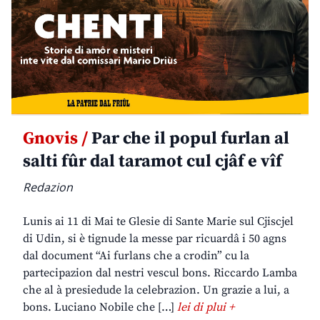
Gnovis /
Par che il popul furlan al
salti fûr dal taramot cul cjâf e vîf
Redazion
Lunis ai 11 di Mai te Glesie di Sante Marie sul Cjiscjel
di Udin, si è tignude la messe par ricuardâ i 50 agns
dal document “Ai furlans che a crodin” cu la
partecipazion dal nestri vescul bons. Riccardo Lamba
che al à presiedude la celebrazion. Un grazie a lui, a
bons. Luciano Nobile che […]
lei di plui +