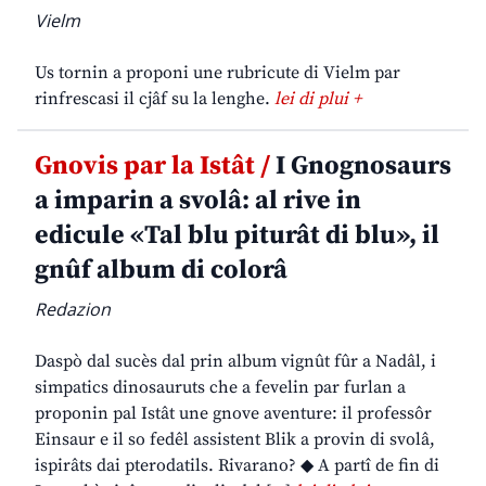
Vielm
Us tornin a proponi une rubricute di Vielm par
rinfrescasi il cjâf su la lenghe.
lei di plui +
Gnovis par la Istât /
I Gnognosaurs
a imparin a svolâ: al rive in
edicule «Tal blu piturât di blu», il
gnûf album di colorâ
Redazion
Daspò dal sucès dal prin album vignût fûr a Nadâl, i
simpatics dinosauruts che a fevelin par furlan a
proponin pal Istât une gnove aventure: il professôr
Einsaur e il so fedêl assistent Blik a provin di svolâ,
ispirâts dai pterodatils. Rivarano? ◆ A partî de fin di