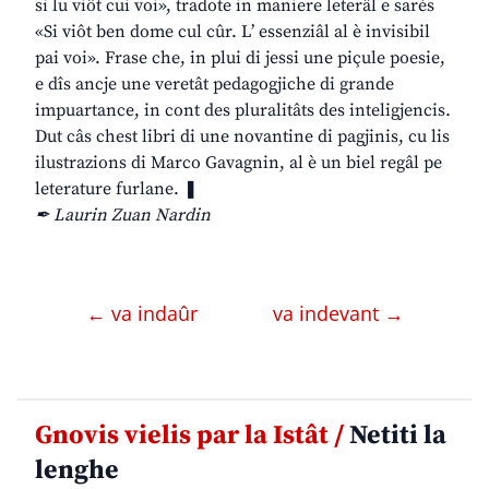
si lu viôt cui voi», tradote in maniere leterâl e sarès
«Si viôt ben dome cul cûr. L’ essenziâl al è invisibil
pai voi». Frase che, in plui di jessi une piçule poesie,
e dîs ancje une veretât pedagogjiche di grande
impuartance, in cont des pluralitâts des inteligjencis.
Dut câs chest libri di une novantine di pagjinis, cu lis
ilustrazions di Marco Gavagnin, al è un biel regâl pe
leterature furlane. ❚
✒ Laurin Zuan Nardin
← va indaûr
va indevant →
Gnovis vielis par la Istât /
Netiti la
lenghe