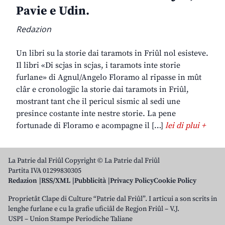
Pavie e Udin.
Redazion
Un libri su la storie dai taramots in Friûl nol esisteve.
Il libri «Di scjas in scjas, i taramots inte storie
furlane» di Agnul/Angelo Floramo al ripasse in mût
clâr e cronologjic la storie dai taramots in Friûl,
mostrant tant che il pericul sismic al sedi une
presince costante inte nestre storie. La pene
fortunade di Floramo e acompagne il […]
lei di plui +
La Patrie dal Friûl Copyright © La Patrie dal Friûl
Partita IVA 01299830305
Redazion
RSS/XML
Pubblicità
Privacy Policy
Cookie Policy
Proprietât Clape di Culture “Patrie dal Friûl”. I articui a son scrits in
lenghe furlane e cu la grafie uficiâl de Regjon Friûl – V.J.
USPI – Union Stampe Periodiche Taliane