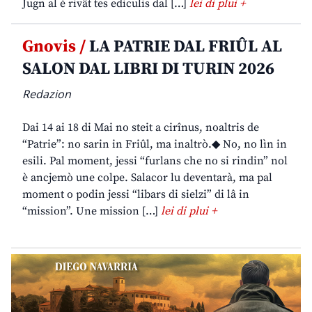
Jugn al è rivât tes ediculis dal […]
lei di plui +
Gnovis /
LA PATRIE DAL FRIÛL AL
SALON DAL LIBRI DI TURIN 2026
Redazion
Dai 14 ai 18 di Mai no steit a cirînus, noaltris de
“Patrie”: no sarin in Friûl, ma inaltrò.◆ No, no lìn in
esili. Pal moment, jessi “furlans che no si rindin” nol
è ancjemò une colpe. Salacor lu deventarà, ma pal
moment o podin jessi “libars di sielzi” di lâ in
“mission”. Une mission […]
lei di plui +