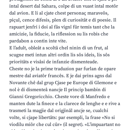
intal desert dal Sahara, colpe di un vuast intal motôr
dal avion. E li al cjate chest personaç maraveôs,
piçul, cence difesis, plen di curiositât e di poesie. Il
rapuart jenfri i doi al fâs vignî fûr temis tant che la
amicizie, la fiducie, la riflession su lis robis che
pardabon a contin inte vite.
E l’adult, obleât a scoltâ chel ninin di un frut, al
scugne meti intun altri ordin lis sôs ideis, lis sôs
prioritâts e visâsi de infanzie dismenteade.
Cheste no je la prime traduzion par furlan de opare
mestre dal aviatôr francês. E je dai prins agns dal
Novante chê dal grup Cjase pe Europe di Glemone e
nol è di dismenteâ nancje Il princip bambin di
Gianni Gregoricchio. Cheste vore di Manfredo e
manten dute la finece e la clarece de lenghe e e rive a
trasmeti la magjie dal origjinâl ancje se, cualchi
volte, si cjape libertâts: par esempli, la frase «No si
viodilu miôr che cul cûr» (il segret). «L’impuartant no