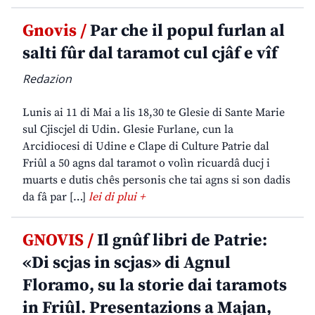
Gnovis /
Par che il popul furlan al
salti fûr dal taramot cul cjâf e vîf
Redazion
Lunis ai 11 di Mai a lis 18,30 te Glesie di Sante Marie
sul Cjiscjel di Udin. Glesie Furlane, cun la
Arcidiocesi di Udine e Clape di Culture Patrie dal
Friûl a 50 agns dal taramot o volìn ricuardâ ducj i
muarts e dutis chês personis che tai agns si son dadis
da fâ par […]
lei di plui +
GNOVIS /
Il gnûf libri de Patrie:
«Di scjas in scjas» di Agnul
Floramo, su la storie dai taramots
in Friûl. Presentazions a Majan,