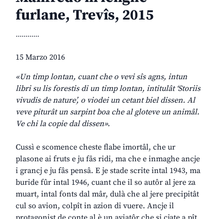
furlane, Trevîs, 2015
............
15 Marzo 2016
«Un timp lontan, cuant che o vevi sîs agns, intun
libri su lis forestis di un timp lontan, intitulât ‘Storiis
vivudis de nature’, o viodei un cetant biel dissen. Al
veve piturât un sarpint boa che al gloteve un animâl.
Ve chi la copie dal dissen».
Cussì e scomence cheste flabe imortâl, che ur
plasone ai fruts e ju fâs ridi, ma che e inmaghe ancje
i grancj e ju fâs pensâ. E je stade scrite intal 1943, ma
buride fûr intal 1946, cuant che il so autôr al jere za
muart, intal fonts dal mâr, dulà che al jere precipitât
cul so avion, colpît in azion di vuere. Ancje il
protagonist de conte al è un aviatôr che si cjate a pît