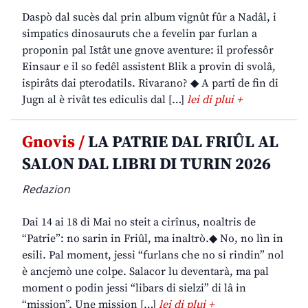
Daspò dal sucès dal prin album vignût fûr a Nadâl, i
simpatics dinosauruts che a fevelin par furlan a
proponin pal Istât une gnove aventure: il professôr
Einsaur e il so fedêl assistent Blik a provin di svolâ,
ispirâts dai pterodatils. Rivarano? ◆ A partî de fin di
Jugn al è rivât tes ediculis dal […]
lei di plui +
Gnovis /
LA PATRIE DAL FRIÛL AL
SALON DAL LIBRI DI TURIN 2026
Redazion
Dai 14 ai 18 di Mai no steit a cirînus, noaltris de
“Patrie”: no sarin in Friûl, ma inaltrò.◆ No, no lìn in
esili. Pal moment, jessi “furlans che no si rindin” nol
è ancjemò une colpe. Salacor lu deventarà, ma pal
moment o podin jessi “libars di sielzi” di lâ in
“mission”. Une mission […]
lei di plui +