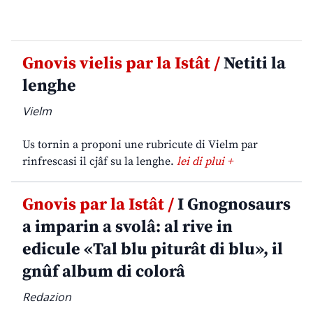
Gnovis vielis par la Istât /
Netiti la
lenghe
Vielm
Us tornin a proponi une rubricute di Vielm par
rinfrescasi il cjâf su la lenghe.
lei di plui +
Gnovis par la Istât /
I Gnognosaurs
a imparin a svolâ: al rive in
edicule «Tal blu piturât di blu», il
gnûf album di colorâ
Redazion