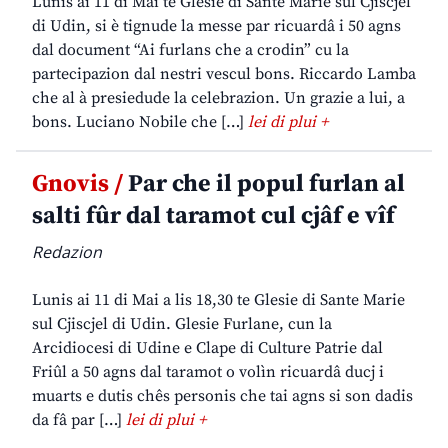
Lunis ai 11 di Mai te Glesie di Sante Marie sul Cjiscjel
di Udin, si è tignude la messe par ricuardâ i 50 agns
dal document “Ai furlans che a crodin” cu la
partecipazion dal nestri vescul bons. Riccardo Lamba
che al à presiedude la celebrazion. Un grazie a lui, a
bons. Luciano Nobile che […]
lei di plui +
Gnovis /
Par che il popul furlan al
salti fûr dal taramot cul cjâf e vîf
Redazion
Lunis ai 11 di Mai a lis 18,30 te Glesie di Sante Marie
sul Cjiscjel di Udin. Glesie Furlane, cun la
Arcidiocesi di Udine e Clape di Culture Patrie dal
Friûl a 50 agns dal taramot o volìn ricuardâ ducj i
muarts e dutis chês personis che tai agns si son dadis
da fâ par […]
lei di plui +