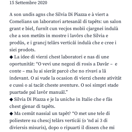
15 Settembre 2020
A son undis agns che Silvia Di Piazza e à viert a
Comelians un laboratori artesanâl di tapêts: un salon
grant e biel, furnît cun vecjos mobii cjargnei indulà
che a son metûts in mostre i lavôrs che Silvia e
prodûs, e i grancj telârs verticâi indulà che e cree i
siei prodots.
◆ La idee di vierzi chest laboratori e nas di une
oportunitât: “O vevi une negozi di rosis a Davâr – e
conte – ma lu ai sierât parcè che no rivavi a lâ
indevant. O ai vude la ocasion di vierzi cheste ativitât
e cussì o ai tacât cheste aventure. O soi simpri stade
puartade pal lavôr manuâl.”
◆ Silvia Di Piazza e je la uniche in Italie che e fâs
chest gjenar di tapêts.
◆ Ma cemût nassial un tapêt? “O met une tele di
poliestere su chescj telârs verticâi (o ‘nd ai 3 di
diviersis misuris), dopo o ripuarti il dissen che mi