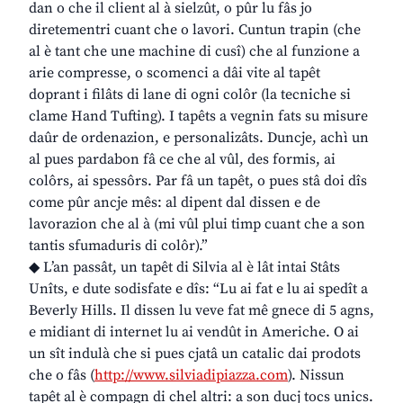
dan o che il client al à sielzût, o pûr lu fâs jo
diretementri cuant che o lavori. Cuntun trapin (che
al è tant che une machine di cusî) che al funzione a
arie compresse, o scomenci a dâi vite al tapêt
doprant i filâts di lane di ogni colôr (la tecniche si
clame Hand Tufting). I tapêts a vegnin fats su misure
daûr de ordenazion, e personalizâts. Duncje, achì un
al pues pardabon fâ ce che al vûl, des formis, ai
colôrs, ai spessôrs. Par fâ un tapêt, o pues stâ doi dîs
come pûr ancje mês: al dipent dal dissen e de
lavorazion che al à (mi vûl plui timp cuant che a son
tantis sfumaduris di colôr).”
◆ L’an passât, un tapêt di Silvia al è lât intai Stâts
Unîts, e dute sodisfate e dîs: “Lu ai fat e lu ai spedît a
Beverly Hills. Il dissen lu veve fat mê gnece di 5 agns,
e midiant di internet lu ai vendût in Americhe. O ai
un sît indulà che si pues cjatâ un catalic dai prodots
che o fâs (
http://www.silviadipiazza.com
). Nissun
tapêt al è compagn di chel altri: a son ducj tocs unics.