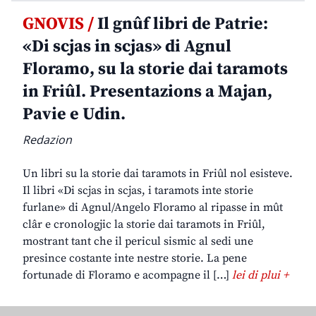
GNOVIS /
Il gnûf libri de Patrie:
«Di scjas in scjas» di Agnul
Floramo, su la storie dai taramots
in Friûl. Presentazions a Majan,
Pavie e Udin.
Redazion
Un libri su la storie dai taramots in Friûl nol esisteve.
Il libri «Di scjas in scjas, i taramots inte storie
furlane» di Agnul/Angelo Floramo al ripasse in mût
clâr e cronologjic la storie dai taramots in Friûl,
mostrant tant che il pericul sismic al sedi une
presince costante inte nestre storie. La pene
fortunade di Floramo e acompagne il […]
lei di plui +