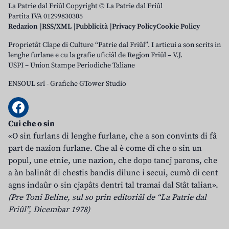
La Patrie dal Friûl Copyright © La Patrie dal Friûl
Partita IVA 01299830305
Redazion
RSS/XML
Pubblicità
Privacy Policy
Cookie Policy
Proprietât Clape di Culture “Patrie dal Friûl”. I articui a son scrits in
lenghe furlane e cu la grafie uficiâl de Regjon Friûl – V.J.
USPI – Union Stampe Periodiche Taliane
ENSOUL srl
-
Grafiche GTower Studio
Cui che o sin
«O sin furlans di lenghe furlane, che a son convints di fâ
part de nazion furlane. Che al è come dî che o sin un
popul, une etnie, une nazion, che dopo tancj parons, che
a àn balinât di chestis bandis dilunc i secui, cumò di cent
agns indaûr o sin cjapâts dentri tal tramai dal Stât talian».
(Pre Toni Beline, sul so prin editoriâl de “La Patrie dal
Friûl”, Dicembar 1978)