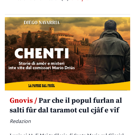
Gnovis /
Par che il popul furlan al
salti fûr dal taramot cul cjâf e vîf
Redazion