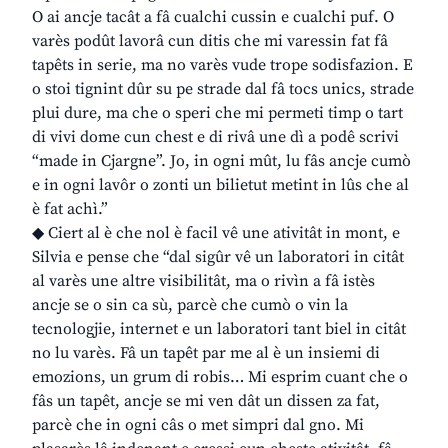
O ai ancje tacât a fâ cualchi cussin e cualchi puf. O
varès podût lavorâ cun ditis che mi varessin fat fâ
tapêts in serie, ma no varès vude trope sodisfazion. E
o stoi tignint dûr su pe strade dal fâ tocs unics, strade
plui dure, ma che o speri che mi permeti timp o tart
di vivi dome cun chest e di rivâ une dì a podê scrivi
“made in Cjargne”. Jo, in ogni mût, lu fâs ancje cumò
e in ogni lavôr o zonti un bilietut metint in lûs che al
è fat achì.”
◆ Ciert al è che nol è facil vê une ativitât in mont, e
Silvia e pense che “dal sigûr vê un laboratori in citât
al varès une altre visibilitât, ma o rivìn a fâ istès
ancje se o sin ca sù, parcè che cumò o vin la
tecnologjie, internet e un laboratori tant biel in citât
no lu varès. Fâ un tapêt par me al è un insiemi di
emozions, un grum di robis… Mi esprim cuant che o
fâs un tapêt, ancje se mi ven dât un dissen za fat,
parcè che in ogni câs o met simpri dal gno. Mi