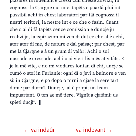
plasarès lâ indenant e cressi cun cheste ativitât, fâ
cognossi la Cjargne cui miei tapêts e puartâ plui int
pussibil achì in chest laboratori par fâi cognossi il
nestri teritori, la nestre int e ce che o fasìn. Cuant
che o ai di fâ tapêts cence comission e duncje ju
realizi jo, la ispirazion mi ven di dut ce che al è achì,
ator ator di me, de nature e dal paisaç: par chest, par
me la Cjargne e à un grum di valôr! Achì o soi
nassude e cressude, achì o ai viert lis mês ativitâts. E
je la mê vite, e no mi viodarès lontan di chi, ancje se
cumò o stoi in Furlanie: ogni dì o jevi a buinore e ven
sù in Cjargne, e po dopo o torni a cjase la sere tart
dome par durmî. Duncje, al è propit un leam
impuartant. O ten ae mê tiere. Vignît a cjatâmi: us
spieti ducj!”. ❚
← va indaûr
va indevant →