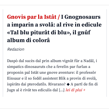
Gnovis par la Istât /
I Gnognosaurs
a imparin a svolâ: al rive in edicule
«Tal blu piturât di blu», il gnûf
album di colorâ
Redazion
Daspò dal sucès dal prin album vignût fûr a Nadâl, i
simpatics dinosauruts che a fevelin par furlan a
proponin pal Istât une gnove aventure: il professôr
Einsaur e il so fedêl assistent Blik a provin di svolâ,
ispirâts dai pterodatils. Rivarano? ◆ A partî de fin di
Jugn al è rivât tes ediculis dal […]
lei di plui +