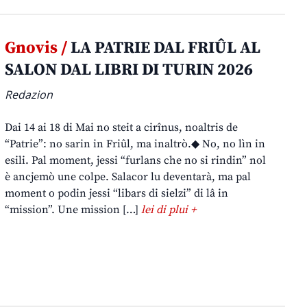
Gnovis /
LA PATRIE DAL FRIÛL AL
SALON DAL LIBRI DI TURIN 2026
Redazion
Dai 14 ai 18 di Mai no steit a cirînus, noaltris de
“Patrie”: no sarin in Friûl, ma inaltrò.◆ No, no lìn in
esili. Pal moment, jessi “furlans che no si rindin” nol
è ancjemò une colpe. Salacor lu deventarà, ma pal
moment o podin jessi “libars di sielzi” di lâ in
“mission”. Une mission […]
lei di plui +