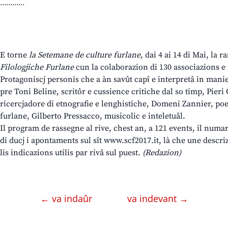
............
E torne
la Setemane de culture furlane
, dai 4 ai 14 di Mai, la
Filologjiche Furlane
cun la colaborazion di 130 associazions e
Protagoniscj personis che a àn savût capî e interpretâ in maniere
pre Toni Beline, scritôr e cussience critiche dal so timp, Pier
ricercjadore di etnografie e lenghistiche, Domeni Zannier, poe
furlane, Gilberto Pressacco, musicolic e inteletuâl.
Il program de rassegne al rive, chest an, a 121 events, il numar 
di ducj i apontaments sul sît www.scf2017.it, là che une descr
lis indicazions utilis par rivâ sul puest.
(Redazion)
← va indaûr
va indevant →