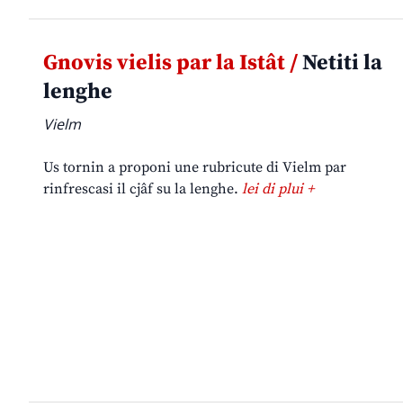
Gnovis vielis par la Istât /
Netiti la
lenghe
Vielm
Us tornin a proponi une rubricute di Vielm par
rinfrescasi il cjâf su la lenghe.
lei di plui +