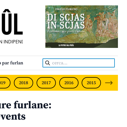
INDIPENDENT • INDEPENDENT FRIULIAN MONTHLY • NEODVI
Cerca:
 par furlan
019
2018
2017
2016
2015
2014
ure furlane:
events