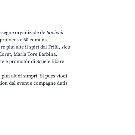
 rassegne organizade de
Societât
 prolocos e 60 comuns.
 plui alte il spirt dal Friûl, sicu
i Çorut, Maria Tore Barbina,
te e promotôr di Scuele libare
plui alt di simpri. Si pues viodi
izion dal event e compagne dutis