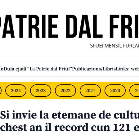
SFUEI MENSÎL FURLAN 
in
Dulà cjatâ “La Patrie dal Friûl”
Publicazions/Libris
Links: web
2024
2023
2022
2021
2020
2
Si invie la etemane de cult
chest an il record cun 121 