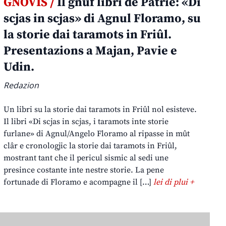
GNOVIS /
Il gnûf libri de Patrie: «Di
scjas in scjas» di Agnul Floramo, su
la storie dai taramots in Friûl.
Presentazions a Majan, Pavie e
Udin.
Redazion
Un libri su la storie dai taramots in Friûl nol esisteve.
Il libri «Di scjas in scjas, i taramots inte storie
furlane» di Agnul/Angelo Floramo al ripasse in mût
clâr e cronologjic la storie dai taramots in Friûl,
mostrant tant che il pericul sismic al sedi une
presince costante inte nestre storie. La pene
fortunade di Floramo e acompagne il […]
lei di plui +