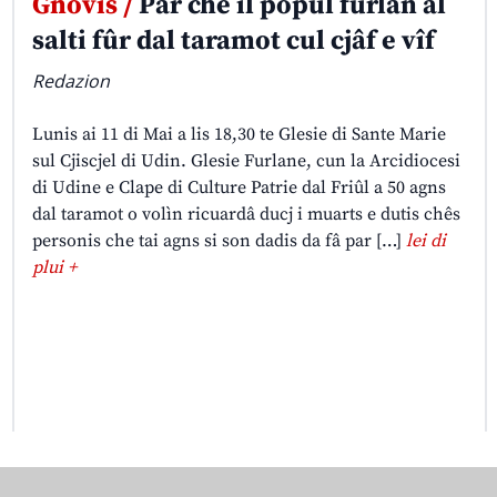
Gnovis /
Par che il popul furlan al
salti fûr dal taramot cul cjâf e vîf
Redazion
Lunis ai 11 di Mai a lis 18,30 te Glesie di Sante Marie
sul Cjiscjel di Udin. Glesie Furlane, cun la Arcidiocesi
di Udine e Clape di Culture Patrie dal Friûl a 50 agns
dal taramot o volìn ricuardâ ducj i muarts e dutis chês
personis che tai agns si son dadis da fâ par […]
lei di
plui +