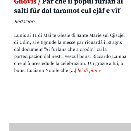
Gnovis /
Par che il popul furlan al
salti fûr dal taramot cul cjâf e vîf
Redazion
Lunis ai 11 di Mai te Glesie di Sante Marie sul Cjiscjel
di Udin, si è tignude la messe par ricuardâ i 50 agns
dal document “Ai furlans che a crodin” cu la
partecipazion dal nestri vescul bons. Riccardo Lamba
che al à presiedude la celebrazion. Un grazie a lui, a
bons. Luciano Nobile che […]
lei di plui +