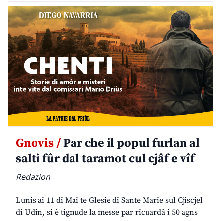
Gnovis /
Par che il popul furlan al
salti fûr dal taramot cul cjâf e vîf
Redazion
Lunis ai 11 di Mai te Glesie di Sante Marie sul Cjiscjel
di Udin, si è tignude la messe par ricuardâ i 50 agns