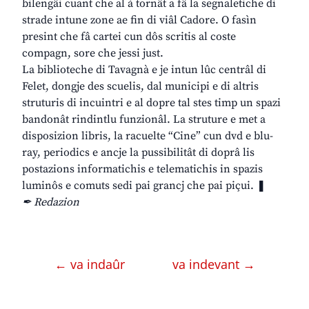
bilengâi cuant che al à tornât a fâ la segnaletiche di
strade intune zone ae fin di viâl Cadore. O fasìn
presint che fâ cartei cun dôs scritis al coste
compagn, sore che jessi just.
La biblioteche di Tavagnà e je intun lûc centrâl di
Felet, dongje des scuelis, dal municipi e di altris
struturis di incuintri e al dopre tal stes timp un spazi
bandonât rindintlu funzionâl. La struture e met a
disposizion libris, la racuelte “Cine” cun dvd e blu-
ray, periodics e ancje la pussibilitât di doprâ lis
postazions informatichis e telematichis in spazis
luminôs e comuts sedi pai grancj che pai piçui. ❚
✒ Redazion
← va indaûr
va indevant →