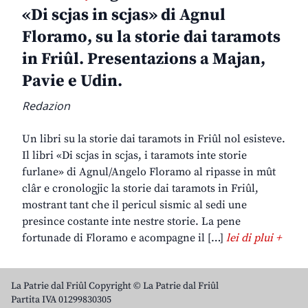
«Di scjas in scjas» di Agnul
Floramo, su la storie dai taramots
in Friûl. Presentazions a Majan,
Pavie e Udin.
Redazion
Un libri su la storie dai taramots in Friûl nol esisteve.
Il libri «Di scjas in scjas, i taramots inte storie
furlane» di Agnul/Angelo Floramo al ripasse in mût
clâr e cronologjic la storie dai taramots in Friûl,
mostrant tant che il pericul sismic al sedi une
presince costante inte nestre storie. La pene
fortunade di Floramo e acompagne il […]
lei di plui +
La Patrie dal Friûl Copyright © La Patrie dal Friûl
Partita IVA 01299830305