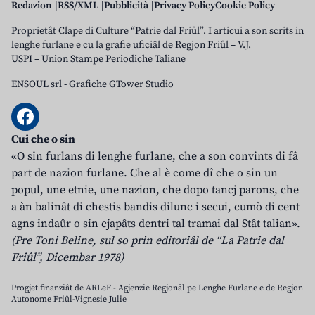
Redazion
RSS/XML
Pubblicità
Privacy Policy
Cookie Policy
Proprietât Clape di Culture “Patrie dal Friûl”. I articui a son scrits in
lenghe furlane e cu la grafie uficiâl de Regjon Friûl – V.J.
USPI – Union Stampe Periodiche Taliane
ENSOUL srl
-
Grafiche GTower Studio
Cui che o sin
«O sin furlans di lenghe furlane, che a son convints di fâ
part de nazion furlane. Che al è come dî che o sin un
popul, une etnie, une nazion, che dopo tancj parons, che
a àn balinât di chestis bandis dilunc i secui, cumò di cent
agns indaûr o sin cjapâts dentri tal tramai dal Stât talian».
(Pre Toni Beline, sul so prin editoriâl de “La Patrie dal
Friûl”, Dicembar 1978)
Progjet finanziât de ARLeF - Agjenzie Regjonâl pe Lenghe Furlane e de Regjon
Autonome Friûl-Vignesie Julie