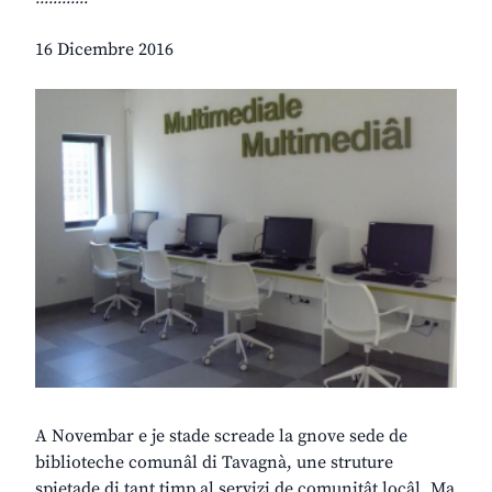
16 Dicembre 2016
A Novembar e je stade screade la gnove sede de
biblioteche comunâl di Tavagnà, une struture
spietade di tant timp al servizi de comunitât locâl. Ma