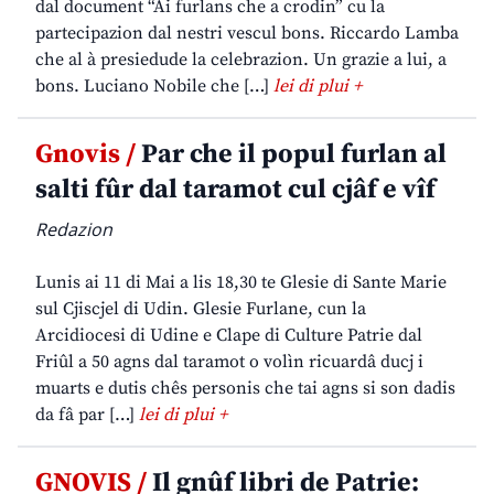
dal document “Ai furlans che a crodin” cu la
partecipazion dal nestri vescul bons. Riccardo Lamba
che al à presiedude la celebrazion. Un grazie a lui, a
bons. Luciano Nobile che […]
lei di plui +
Gnovis /
Par che il popul furlan al
salti fûr dal taramot cul cjâf e vîf
Redazion
Lunis ai 11 di Mai a lis 18,30 te Glesie di Sante Marie
sul Cjiscjel di Udin. Glesie Furlane, cun la
Arcidiocesi di Udine e Clape di Culture Patrie dal
Friûl a 50 agns dal taramot o volìn ricuardâ ducj i
muarts e dutis chês personis che tai agns si son dadis
da fâ par […]
lei di plui +
GNOVIS /
Il gnûf libri de Patrie: