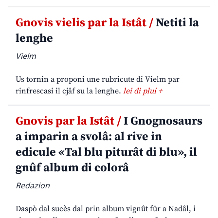
Gnovis vielis par la Istât /
Netiti la
lenghe
Vielm
Us tornin a proponi une rubricute di Vielm par
rinfrescasi il cjâf su la lenghe.
lei di plui +
Gnovis par la Istât /
I Gnognosaurs
a imparin a svolâ: al rive in
edicule «Tal blu piturât di blu», il
gnûf album di colorâ
Redazion
Daspò dal sucès dal prin album vignût fûr a Nadâl, i