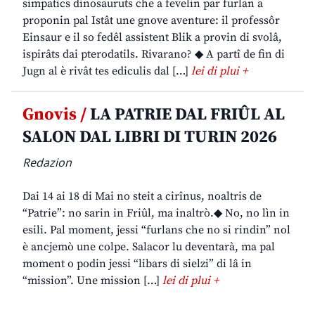
simpatics dinosauruts che a fevelin par furlan a
proponin pal Istât une gnove aventure: il professôr
Einsaur e il so fedêl assistent Blik a provin di svolâ,
ispirâts dai pterodatils. Rivarano? ◆ A partî de fin di
Jugn al è rivât tes ediculis dal […]
lei di plui +
Gnovis /
LA PATRIE DAL FRIÛL AL
SALON DAL LIBRI DI TURIN 2026
Redazion
Dai 14 ai 18 di Mai no steit a cirînus, noaltris de
“Patrie”: no sarin in Friûl, ma inaltrò.◆ No, no lìn in
esili. Pal moment, jessi “furlans che no si rindin” nol
è ancjemò une colpe. Salacor lu deventarà, ma pal
moment o podin jessi “libars di sielzi” di lâ in
“mission”. Une mission […]
lei di plui +