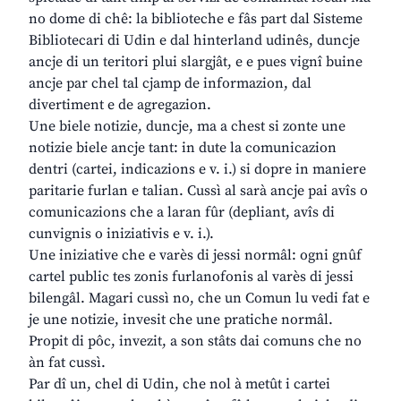
no dome di chê: la biblioteche e fâs part dal Sisteme
Bibliotecari di Udin e dal hinterland udinês, duncje
ancje di un teritori plui slargjât, e e pues vignî buine
ancje par chel tal cjamp de informazion, dal
divertiment e de agregazion.
Une biele notizie, duncje, ma a chest si zonte une
notizie biele ancje tant: in dute la comunicazion
dentri (cartei, indicazions e v. i.) si dopre in maniere
paritarie furlan e talian. Cussì al sarà ancje pai avîs o
comunicazions che a laran fûr (depliant, avîs di
cunvignis o iniziativis e v. i.).
Une iniziative che e varès di jessi normâl: ogni gnûf
cartel public tes zonis furlanofonis al varès di jessi
bilengâl. Magari cussì no, che un Comun lu vedi fat e
je une notizie, invesit che une pratiche normâl.
Propit di pôc, invezit, a son stâts dai comuns che no
àn fat cussì.
Par dî un, chel di Udin, che nol à metût i cartei