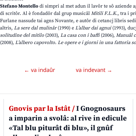
Stefano Montello
di simpri al met adun il lavôr te sô aziende ag
di scritôr. Al è fondadôr dal grup musicâl
Mitili F.L.K.
, tra i 
Furlane nassude tai agns Novante, e autôr di cetancj libris sedi 
altris,
La sere dal mulinâr
(1990) e
L’albar dai agnui
(1993), duc
solitudine del mitilo
(2003),
La casa con i baffi
(2006),
Manuâl cr
(2008),
L’albero capovolto. Le opere e i giorni in una fattoria s
← va indaûr
va indevant →
Gnovis par la Istât /
I Gnognosaurs
a imparin a svolâ: al rive in edicule
«Tal blu piturât di blu», il gnûf