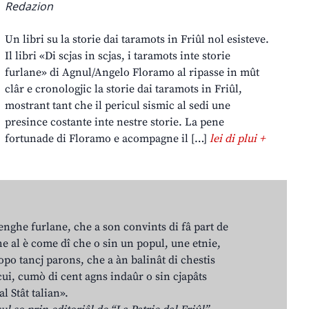
Redazion
Un libri su la storie dai taramots in Friûl nol esisteve.
Il libri «Di scjas in scjas, i taramots inte storie
furlane» di Agnul/Angelo Floramo al ripasse in mût
clâr e cronologjic la storie dai taramots in Friûl,
mostrant tant che il pericul sismic al sedi une
presince costante inte nestre storie. La pene
fortunade di Floramo e acompagne il […]
lei di plui +
lenghe furlane, che a son convints di fâ part de
e al è come dî che o sin un popul, une etnie,
po tancj parons, che a àn balinât di chestis
cui, cumò di cent agns indaûr o sin cjapâts
al Stât talian».