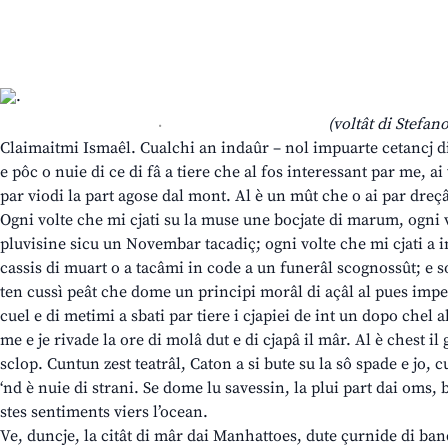
.
(voltât di Stefan
Claimaitmi Ismaêl. Cualchi an indaûr – nol impuarte cetancj di 
e pôc o nuie di ce di fâ a tiere che al fos interessant par me, a
par viodi la part agose dal mont. Al è un mût che o ai par dreçâ
Ogni volte che mi cjati su la muse une bocjate di marum, ogni 
pluvisine sicu un Novembar tacadiç; ogni volte che mi cjati a 
cassis di muart o a tacâmi in code a un funerâl scognossût; e 
ten cussì peât che dome un principi morâl di açâl al pues impe
cuel e di metimi a sbati par tiere i cjapiei de int un dopo chel a
me e je rivade la ore di molâ dut e di cjapâ il mâr. Al è chest il 
sclop. Cuntun zest teatrâl, Caton a si bute su la sô spade e jo, 
‘nd è nuie di strani. Se dome lu savessin, la plui part dai oms,
stes sentiments viers l’ocean.
Ve, duncje, la citât di mâr dai Manhattoes, dute çurnide di bancj