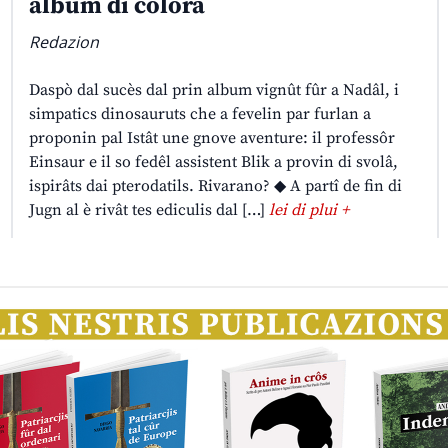
album di colorâ
Redazion
Daspò dal sucès dal prin album vignût fûr a Nadâl, i
simpatics dinosauruts che a fevelin par furlan a
proponin pal Istât une gnove aventure: il professôr
Einsaur e il so fedêl assistent Blik a provin di svolâ,
ispirâts dai pterodatils. Rivarano? ◆ A partî de fin di
Jugn al è rivât tes ediculis dal […]
lei di plui +