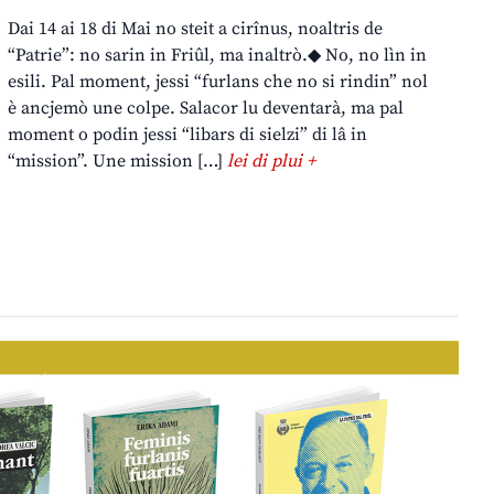
Dai 14 ai 18 di Mai no steit a cirînus, noaltris de
“Patrie”: no sarin in Friûl, ma inaltrò.◆ No, no lìn in
esili. Pal moment, jessi “furlans che no si rindin” nol
è ancjemò une colpe. Salacor lu deventarà, ma pal
moment o podin jessi “libars di sielzi” di lâ in
“mission”. Une mission […]
lei di plui +