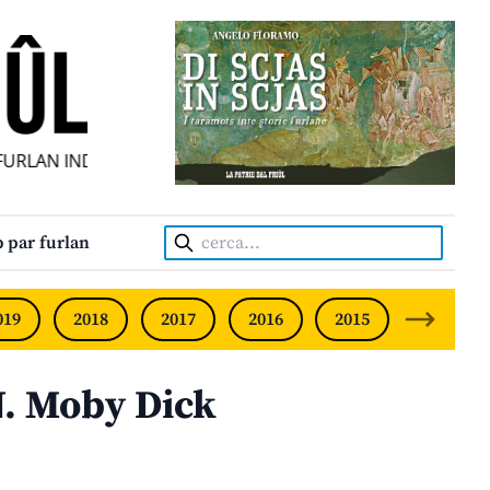
RLAN INDIPENDENT • INDEPENDENT FRIULIAN MONTHLY • N
Cerca:
 par furlan
019
2018
2017
2016
2015
2014
 Moby Dick