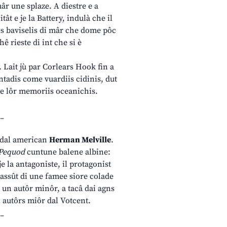
âr une splaze. A diestre e a
ât e je la Battery, indulà che il
hês baviselis di mâr che dome pôc
hê rieste di int che si è
 Lait jù par Corlears Hook fin a
ntadis come vuardiis cidinis, dut
s te lôr memoriis oceanichis.
_
 dal american
Herman Melville
.
Pequod
cuntune balene albine:
e la antagoniste, il protagonist
nassût di une famee siore colade
 un autôr minôr, a tacâ dai agns
ai autôrs miôr dal Votcent.
_