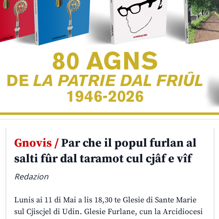
Gnovis /
Par che il popul furlan al
salti fûr dal taramot cul cjâf e vîf
Redazion
Lunis ai 11 di Mai a lis 18,30 te Glesie di Sante Marie
sul Cjiscjel di Udin. Glesie Furlane, cun la Arcidiocesi