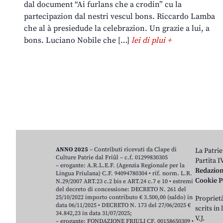
dal document “Ai furlans che a crodin” cu la
partecipazion dal nestri vescul bons. Riccardo Lamba
che al à presiedude la celebrazion. Un grazie a lui, a
bons. Luciano Nobile che […]
lei di plui +
ANNO 2025
– Contributi ricevuti da Clape di
La Patrie
Culture Patrie dal Friûl – c.f. 01299830305
Partita 
– erogante: A.R.L.E.F. (Agenzia Regionale per la
Redazio
Lingua Friulana) C.F. 94094780304 • rif. norm. L.R.
Cookie P
N.29/2007 ART.23 c.2 bis e ART.24 c.7 e 10 • estremi
del decreto di concessione: DECRETO N. 261 del
25/10/2022 importo contributo € 3.500,00 (saldo) in
Proprietâ
data 06/11/2025 • DECRETO N. 173 del 27/06/2025 €
scrits in
34.842,23 in data 31/07/2025;
V.J.
– erogante: FONDAZIONE FRIULI CF. 00158650309 •