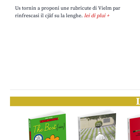
Us tornin a proponi une rubricute di Vielm par
rinfrescasi il cjâf su la lenghe.
lei di plui +