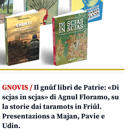
GNOVIS /
Il gnûf libri de Patrie: «Di
scjas in scjas» di Agnul Floramo, su
la storie dai taramots in Friûl.
Presentazions a Majan, Pavie e
Udin.