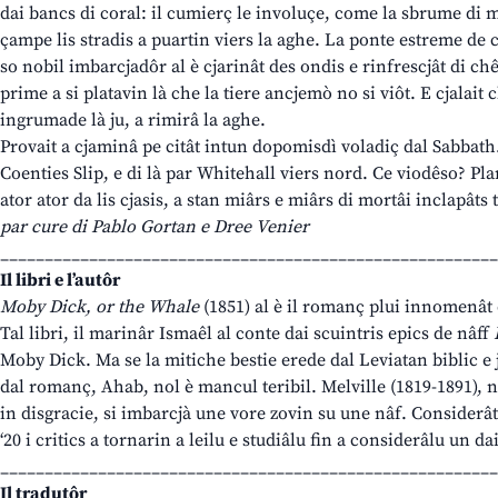
dai bancs di coral: il cumierç le involuçe, come la sbrume di m
çampe lis stradis a puartin viers la aghe. La ponte estreme de cit
so nobil imbarcjadôr al è cjarinât des ondis e rinfrescjât di c
prime a si platavin là che la tiere ancjemò no si viôt. E cjalait c
ingrumade là ju, a rimirâ la aghe.
Provait a cjaminâ pe citât intun dopomisdì voladiç dal Sabbath.
Coenties Slip, e di là par Whitehall viers nord. Ce viodêso? Pla
ator ator da lis cjasis, a stan miârs e miârs di mortâi inclapât
par cure di Pablo Gortan e Dree Venier
________________________________________________________
Il libri e l’autôr
Moby Dick, or the Whale
(1851) al è il romanç plui innomenât
Tal libri, il marinâr Ismaêl al conte dai scuintris epics de nâff
Moby Dick. Ma se la mitiche bestie erede dal Leviatan biblic e j
dal romanç, Ahab, nol è mancul teribil. Melville (1819-1891), 
in disgracie, si imbarcjà une vore zovin su une nâf. Considerât
‘20 i critics a tornarin a leilu e studiâlu fin a considerâlu un d
________________________________________________________
Il tradutôr