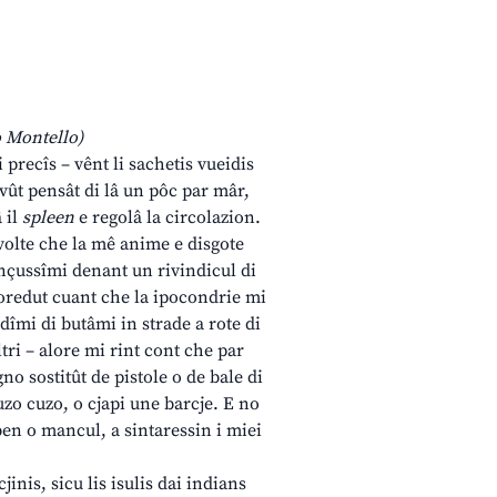
o Montello)
precîs – vênt li sachetis vueidis
i vût pensât di lâ un pôc par mâr,
 il
spleen
e regolâ la circolazion.
volte che la mê anime e disgote
inçussîmi denant un rivindicul di
soredut cuant che la ipocondrie mi
dîmi di butâmi in strade a rote di
ltri – alore mi rint cont che par
gno sostitût de pistole o de bale di
cuzo cuzo, o cjapi une barcje. E no
 ben o mancul, a sintaressin i miei
inis, sicu lis isulis dai indians