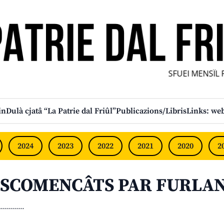
SFUEI MENSÎL FU
in
Dulà cjatâ “La Patrie dal Friûl”
Publicazions/Libris
Links: web
2024
2023
2022
2021
2020
2
SCOMENCÂTS PAR FURLAN.
............