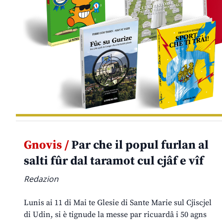
Gnovis /
Par che il popul furlan al
salti fûr dal taramot cul cjâf e vîf
Redazion
Lunis ai 11 di Mai te Glesie di Sante Marie sul Cjiscjel
di Udin, si è tignude la messe par ricuardâ i 50 agns