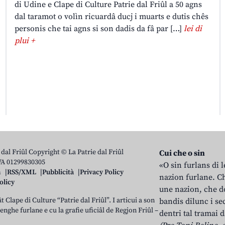
di Udine e Clape di Culture Patrie dal Friûl a 50 agns
dal taramot o volìn ricuardâ ducj i muarts e dutis chês
personis che tai agns si son dadis da fâ par […]
lei di
plui +
 dal Friûl Copyright © La Patrie dal Friûl
Cui che o sin
IVA 01299830305
«O sin furlans di 
n
RSS/XML
Pubblicità
Privacy Policy
nazion furlane. Ch
olicy
une nazion, che do
t Clape di Culture “Patrie dal Friûl”. I articui a son
bandis dilunc i se
 lenghe furlane e cu la grafie uficiâl de Regjon Friûl –
dentri tal tramai d