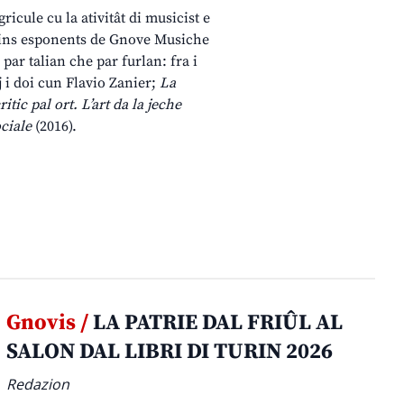
ricule cu la ativitât di musicist e
prins esponents de Gnove Musiche
par talian che par furlan: fra i
j i doi cun Flavio Zanier;
La
itic pal ort. L’art da la jeche
ociale
(2016).
Gnovis /
LA PATRIE DAL FRIÛL AL
SALON DAL LIBRI DI TURIN 2026
Redazion