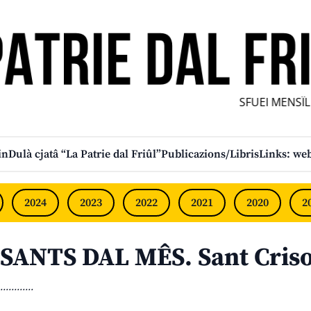
SFUEI MENSÎL F
in
Dulà cjatâ “La Patrie dal Friûl”
Publicazions/Libris
Links: web
2024
2023
2022
2021
2020
2
SANTS DAL MÊS. Sant Cris
............