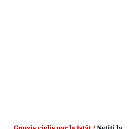
Gnovis vielis par la Istât /
Netiti la