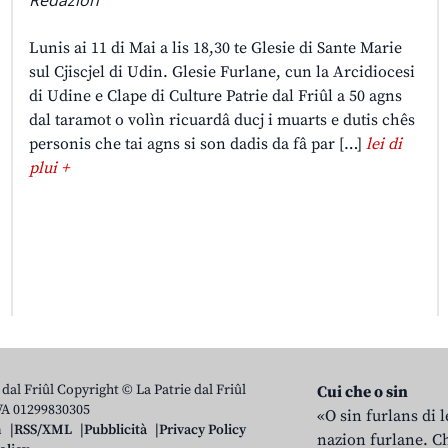
Lunis ai 11 di Mai a lis 18,30 te Glesie di Sante Marie
sul Cjiscjel di Udin. Glesie Furlane, cun la Arcidiocesi
di Udine e Clape di Culture Patrie dal Friûl a 50 agns
dal taramot o volìn ricuardâ ducj i muarts e dutis chês
personis che tai agns si son dadis da fâ par […]
lei di
plui +
 dal Friûl Copyright © La Patrie dal Friûl
Cui che o sin
IVA 01299830305
«O sin furlans di 
n
RSS/XML
Pubblicità
Privacy Policy
nazion furlane. Ch