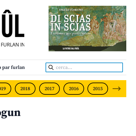
URLAN INDIPENDENT • INDEPENDENT FRIULIAN MONTHLY • 
Cerca:
 par furlan
019
2018
2017
2016
2015
2014
ogun