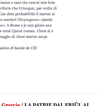
imian e tant che vescul inte liste
 riferìs che Crisogun, par ordin di
Cun dute probabilitât il martar al
imo martyri Chrysogono» cjatade
an». A Rome e je une glesie une
je intal Cjanul roman. Chest al à
 imagjin di chest martar ancje
ovazion di bande de CEI
Gnovis /
LA PATRIE DAL FRIÛL AL