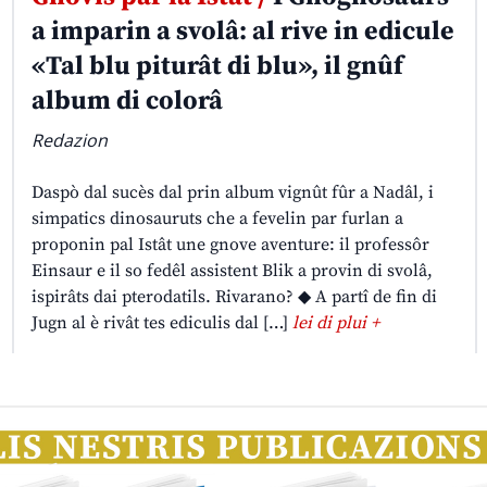
a imparin a svolâ: al rive in edicule
«Tal blu piturât di blu», il gnûf
album di colorâ
Redazion
Daspò dal sucès dal prin album vignût fûr a Nadâl, i
simpatics dinosauruts che a fevelin par furlan a
proponin pal Istât une gnove aventure: il professôr
Einsaur e il so fedêl assistent Blik a provin di svolâ,
ispirâts dai pterodatils. Rivarano? ◆ A partî de fin di
Jugn al è rivât tes ediculis dal […]
lei di plui +