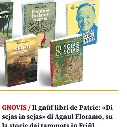
GNOVIS /
Il gnûf libri de Patrie: «Di
scjas in scjas» di Agnul Floramo, su
la storie dai taramots in Friûl.