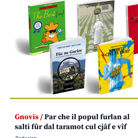
Gnovis /
Par che il popul furlan al
salti fûr dal taramot cul cjâf e vîf
Redazion