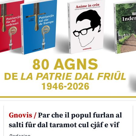
Gnovis /
Par che il popul furlan al
salti fûr dal taramot cul cjâf e vîf
Redazion