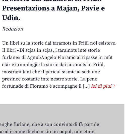
Presentazions a Majan, Pavie e
Udin.
Redazion
Un libri su la storie dai taramots in Friûl nol esisteve.
Il libri «Di scjas in scjas, i taramots inte storie
furlane» di Agnul/Angelo Floramo al ripasse in mût
clâr e cronologjic la storie dai taramots in Friûl,
mostrant tant che il pericul sismic al sedi une
presince costante inte nestre storie. La pene
fortunade di Floramo e acompagne il […]
lei di plui +
lenghe furlane, che a son convints di fâ part de
e al è come dî che o sin un popul, une etnie,