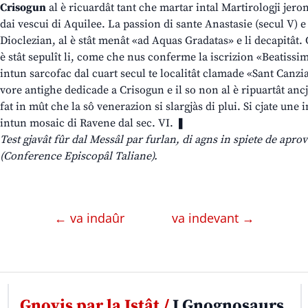
Crisogun
al è ricuardât tant che martar intal Martirologji jeron
dai vescui di Aquilee. La passion di sante Anastasie (secul V) e
Dioclezian, al è stât menât «ad Aquas Gradatas» e li decapitât. 
è stât sepulît li, come che nus conferme la iscrizion «Beatiss
intun sarcofac dal cuart secul te localitât clamade «Sant Canzi
vore antighe dedicade a Crisogun e il so non al è ripuartât anc
fat in mût che la sô venerazion si slargjàs di plui. Si cjate une
intun mosaic di Ravene dal sec. VI. ❚
Test gjavât fûr dal Messâl par furlan, di agns in spiete de apr
(Conference Episcopâl Taliane).
← va indaûr
va indevant →
Gnovis par la Istât /
I Gnognosaurs