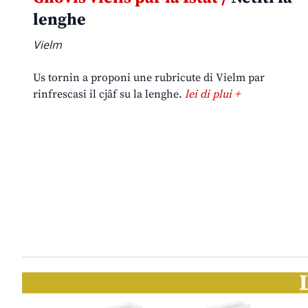
lenghe
Vielm
Us tornin a proponi une rubricute di Vielm par
rinfrescasi il cjâf su la lenghe.
lei di plui +