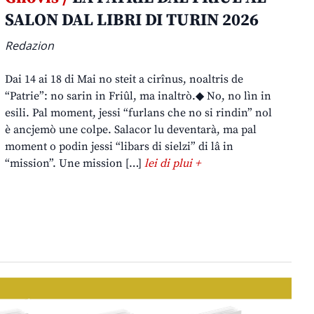
SALON DAL LIBRI DI TURIN 2026
Redazion
Dai 14 ai 18 di Mai no steit a cirînus, noaltris de
“Patrie”: no sarin in Friûl, ma inaltrò.◆ No, no lìn in
esili. Pal moment, jessi “furlans che no si rindin” nol
è ancjemò une colpe. Salacor lu deventarà, ma pal
moment o podin jessi “libars di sielzi” di lâ in
“mission”. Une mission […]
lei di plui +