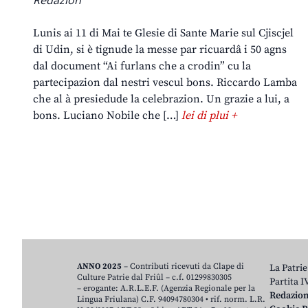
Lunis ai 11 di Mai te Glesie di Sante Marie sul Cjiscjel
di Udin, si è tignude la messe par ricuardâ i 50 agns
dal document “Ai furlans che a crodin” cu la
partecipazion dal nestri vescul bons. Riccardo Lamba
che al à presiedude la celebrazion. Un grazie a lui, a
bons. Luciano Nobile che […]
lei di plui +
ANNO 2025
– Contributi ricevuti da Clape di
La Patrie
Culture Patrie dal Friûl – c.f. 01299830305
Partita 
– erogante: A.R.L.E.F. (Agenzia Regionale per la
Redazio
Lingua Friulana) C.F. 94094780304 • rif. norm. L.R.