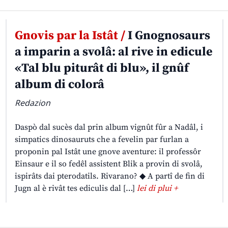
Gnovis par la Istât /
I Gnognosaurs
a imparin a svolâ: al rive in edicule
«Tal blu piturât di blu», il gnûf
album di colorâ
Redazion
Daspò dal sucès dal prin album vignût fûr a Nadâl, i
simpatics dinosauruts che a fevelin par furlan a
proponin pal Istât une gnove aventure: il professôr
Einsaur e il so fedêl assistent Blik a provin di svolâ,
ispirâts dai pterodatils. Rivarano? ◆ A partî de fin di
Jugn al è rivât tes ediculis dal […]
lei di plui +