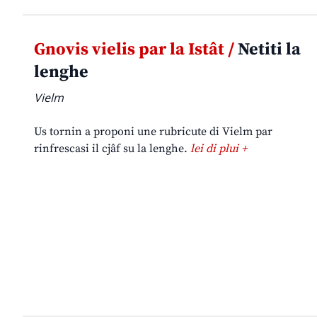
Gnovis vielis par la Istât /
Netiti la
lenghe
Vielm
Us tornin a proponi une rubricute di Vielm par
rinfrescasi il cjâf su la lenghe.
lei di plui +