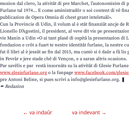
mozion dal clero, la ativitât di pre Marchet, l’autonomisim di p
Furlane tal 1974… E come aministradôr o soi content di vê fina
publicazion de Opera Omnia di chest grant inteletuâl».
Cun la Provincie di Udin, il volum al è stât finanziât ancje de
Lionello D’Agostini, il president, al veve dit vie pe presentazio
vie Manin a Udin «O ai tant plasê di ospitâ la presentazion di L
fondazion e crôt a fuart te nestre identitât furlane, la nestre c
fat il libri al è jessût ae fin dal 2015, ma cumò si è daûr a fâ li
in Fevrâr e jere stade chê di Vençon, e a saran altris ocasions.
Par savêlis e par restâ inzornâts su la ativitât di Glesie Furlane 
www.glesiefurlane.org
o la fanpage
www.facebook.com/glesie
pre Antoni Beline, si pues scrivi a info@glesiefurlane.org. ❚
✒ Redazion
← va indaûr
va indevant →