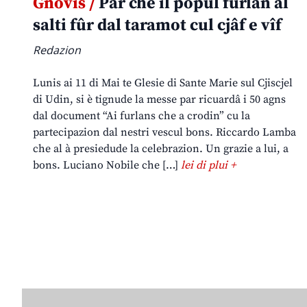
Gnovis /
Par che il popul furlan al
salti fûr dal taramot cul cjâf e vîf
Redazion
Lunis ai 11 di Mai te Glesie di Sante Marie sul Cjiscjel
di Udin, si è tignude la messe par ricuardâ i 50 agns
dal document “Ai furlans che a crodin” cu la
partecipazion dal nestri vescul bons. Riccardo Lamba
che al à presiedude la celebrazion. Un grazie a lui, a
bons. Luciano Nobile che […]
lei di plui +