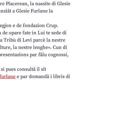
re Placerean, la nassite di Glesie
nziât a Glesie Furlane la
 Regjon e de fondazion Crup.
n de opare fate in Lui te sede di
a Tribù di Levi parcè la nestre
ulture, la nestre lenghe». Cun di
s presentazions par fâlu cognossi,
si pues consultâ il sît
furlane
e par domandâ i libris di