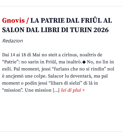
Gnovis /
LA PATRIE DAL FRIÛL AL
SALON DAL LIBRI DI TURIN 2026
Redazion
Dai 14 ai 18 di Mai no steit a cirînus, noaltris de
“Patrie”: no sarin in Friûl, ma inaltrò.◆ No, no lìn in
esili. Pal moment, jessi “furlans che no si rindin” nol
è ancjemò une colpe. Salacor lu deventarà, ma pal
moment o podin jessi “libars di sielzi” di lâ in
“mission”. Une mission […]
lei di plui +