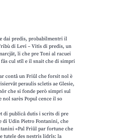
 dai predis, probabilmentri il
ribù di Levi – Vitis di predis, un
 marcjât, li che pre Toni al racuei
fâs cul stîl e il snait che di simpri
par contâ un Friûl che forsit nol è
siervât peraulis scletis ae Glesie,
môr che si fonde però simpri sul
e nol sarès Popul cence il so
 di publicâ dutis i scrits di pre
e di Udin Pietro Fontanini, che
ntanini «Pal Friûl par fortune che
 tutele des nestris lidrîs: la