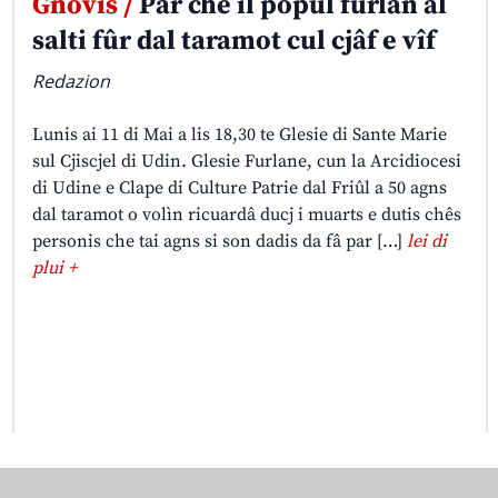
Gnovis /
Par che il popul furlan al
salti fûr dal taramot cul cjâf e vîf
Redazion
Lunis ai 11 di Mai a lis 18,30 te Glesie di Sante Marie
sul Cjiscjel di Udin. Glesie Furlane, cun la Arcidiocesi
di Udine e Clape di Culture Patrie dal Friûl a 50 agns
dal taramot o volìn ricuardâ ducj i muarts e dutis chês
personis che tai agns si son dadis da fâ par […]
lei di
plui +