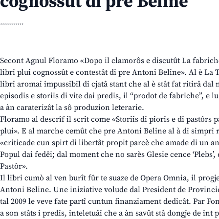
cognossût di pre Beline
............
Secont Agnul Floramo «Dopo il clamorôs e discutût La fabriche
libri plui cognossût e contestât di pre Antoni Beline». Al è La T
libri aromai impussibil di cjatâ stant che al è stât fat ritirâ dal
episodis e storiis di vite dai predis, il “prodot de fabriche”, e lu 
a àn caraterizât la sô produzion leterarie.
Floramo al descrîf il scrit come «Storiis di pioris e di pastôrs 
plui». E al marche cemût che pre Antoni Beline al à di simpri ri
«criticade cun spirt di libertât propit parcè che amade di un a
Popul dai fedêi; dal moment che no sarès Glesie cence ‘Plebs’, 
Pastôr».
Il libri cumò al ven burît fûr te suaze de Opera Omnia, il progjet
Antoni Beline. Une iniziative volude dal President de Provinci
tal 2009 le veve fate partî cuntun finanziament dedicât. Par Fo
a son stâts i predis, inteletuâi che a àn savût stâ dongje de int pe