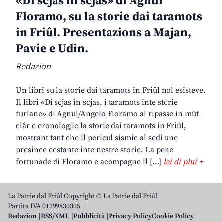
«Di scjas in scjas» di Agnul
Floramo, su la storie dai taramots
in Friûl. Presentazions a Majan,
Pavie e Udin.
Redazion
Un libri su la storie dai taramots in Friûl nol esisteve.
Il libri «Di scjas in scjas, i taramots inte storie
furlane» di Agnul/Angelo Floramo al ripasse in mût
clâr e cronologjic la storie dai taramots in Friûl,
mostrant tant che il pericul sismic al sedi une
presince costante inte nestre storie. La pene
fortunade di Floramo e acompagne il […]
lei di plui +
La Patrie dal Friûl Copyright © La Patrie dal Friûl
Partita IVA 01299830305
Redazion
RSS/XML
Pubblicità
Privacy Policy
Cookie Policy