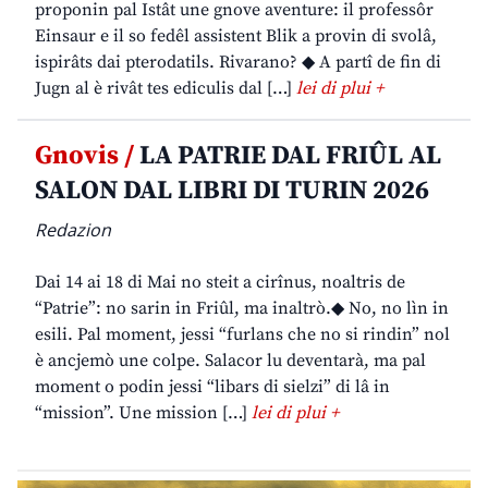
proponin pal Istât une gnove aventure: il professôr
Einsaur e il so fedêl assistent Blik a provin di svolâ,
ispirâts dai pterodatils. Rivarano? ◆ A partî de fin di
Jugn al è rivât tes ediculis dal […]
lei di plui +
Gnovis /
LA PATRIE DAL FRIÛL AL
SALON DAL LIBRI DI TURIN 2026
Redazion
Dai 14 ai 18 di Mai no steit a cirînus, noaltris de
“Patrie”: no sarin in Friûl, ma inaltrò.◆ No, no lìn in
esili. Pal moment, jessi “furlans che no si rindin” nol
è ancjemò une colpe. Salacor lu deventarà, ma pal
moment o podin jessi “libars di sielzi” di lâ in
“mission”. Une mission […]
lei di plui +