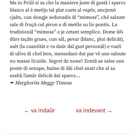
Ma in Friûl si sa che la maniere juste di gustâ i sparcs
blancs al è metiju tal plat cuets al vapôr, ancjemò
cjalts, cun dongje sedonadis di “mimose”, chê salsute
zale di fruçâ cul piron e di metile su lis pontis. La
tradizionâl “mimose” e je cetant semplice. Dome ûfs
dûrs taçâts grues, cun sâl, pevar (blanc, plui delicât),
asêt (la cuantitât e va daûr dal gust personâl) e vueli
di ulive di chel bon, messedant dut par vê une salsute
no masse licuide. Segret de none? Zontâ ae salse une
ponte di senape, buine di dâi chel snait che al sa
esaltâ l’amâr delicât dai sparcs…
✒ Margherita Meggy Timeus
← va indaûr
va indevant →