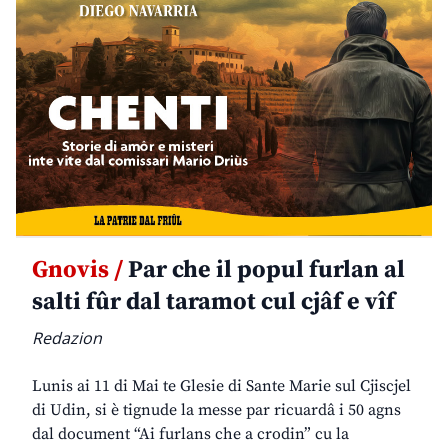
Gnovis /
Par che il popul furlan al
salti fûr dal taramot cul cjâf e vîf
Redazion
Lunis ai 11 di Mai te Glesie di Sante Marie sul Cjiscjel
di Udin, si è tignude la messe par ricuardâ i 50 agns
dal document “Ai furlans che a crodin” cu la