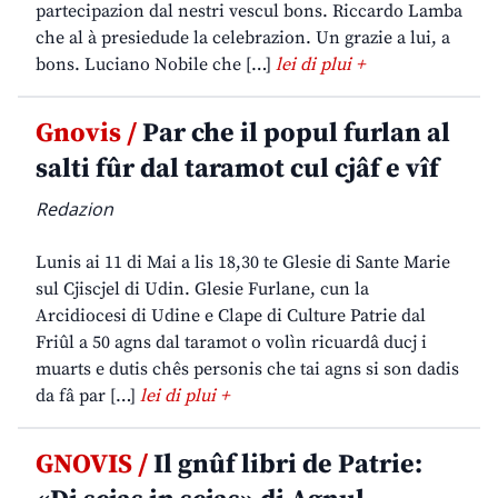
partecipazion dal nestri vescul bons. Riccardo Lamba
che al à presiedude la celebrazion. Un grazie a lui, a
bons. Luciano Nobile che […]
lei di plui +
Gnovis /
Par che il popul furlan al
salti fûr dal taramot cul cjâf e vîf
Redazion
Lunis ai 11 di Mai a lis 18,30 te Glesie di Sante Marie
sul Cjiscjel di Udin. Glesie Furlane, cun la
Arcidiocesi di Udine e Clape di Culture Patrie dal
Friûl a 50 agns dal taramot o volìn ricuardâ ducj i
muarts e dutis chês personis che tai agns si son dadis
da fâ par […]
lei di plui +
GNOVIS /
Il gnûf libri de Patrie: