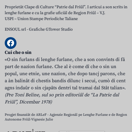
Proprietât Clape di Culture “Patrie dal Friûl”. I articui a son scrits in
lenghe furlane e cu la grafie uficiâl de Regjon Friûl – V.J.
USPI – Union Stampe Periodiche Taliane
ENSOUL srl
-
Grafiche GTower Studio
Cui che o sin
«O sin furlans di lenghe furlane, che a son convints di fâ
part de nazion furlane. Che al è come dî che o sin un
popul, une etnie, une nazion, che dopo tancj parons, che
a àn balinât di chestis bandis dilunc i secui, cumò di cent
agns indaûr o sin cjapâts dentri tal tramai dal Stât talian».
(Pre Toni Beline, sul so prin editoriâl de “La Patrie dal
Friûl”, Dicembar 1978)
Progjet finanziât de ARLeF - Agjenzie Regjonâl pe Lenghe Furlane e de Regjon
Autonome Friûl-Vignesie Julie