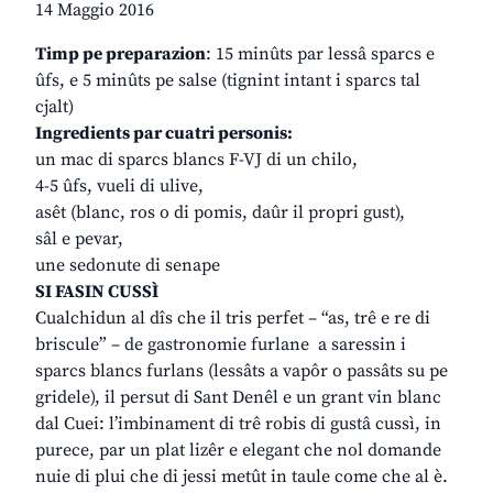
14 Maggio 2016
Timp pe preparazion
: 15 minûts par lessâ sparcs e
ûfs, e 5 minûts pe salse (tignint intant i sparcs tal
cjalt)
Ingredients par cuatri personis:
un mac di sparcs blancs F-VJ di un chilo,
4-5 ûfs, vueli di ulive,
asêt (blanc, ros o di pomis, daûr il propri gust),
sâl e pevar,
une sedonute di senape
SI FASIN CUSSÌ
Cualchidun al dîs che il tris perfet – “as, trê e re di
briscule” – de gastronomie furlane a saressin i
sparcs blancs furlans (lessâts a vapôr o passâts su pe
gridele), il persut di Sant Denêl e un grant vin blanc
dal Cuei: l’imbinament di trê robis di gustâ cussì, in
purece, par un plat lizêr e elegant che nol domande
nuie di plui che di jessi metût in taule come che al è.