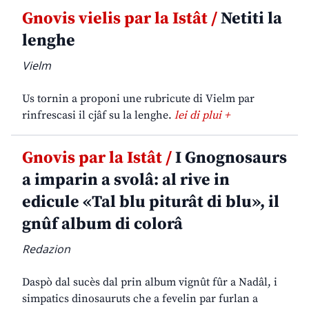
Gnovis vielis par la Istât /
Netiti la
lenghe
Vielm
Us tornin a proponi une rubricute di Vielm par
rinfrescasi il cjâf su la lenghe.
lei di plui +
Gnovis par la Istât /
I Gnognosaurs
a imparin a svolâ: al rive in
edicule «Tal blu piturât di blu», il
gnûf album di colorâ
Redazion
Daspò dal sucès dal prin album vignût fûr a Nadâl, i
simpatics dinosauruts che a fevelin par furlan a