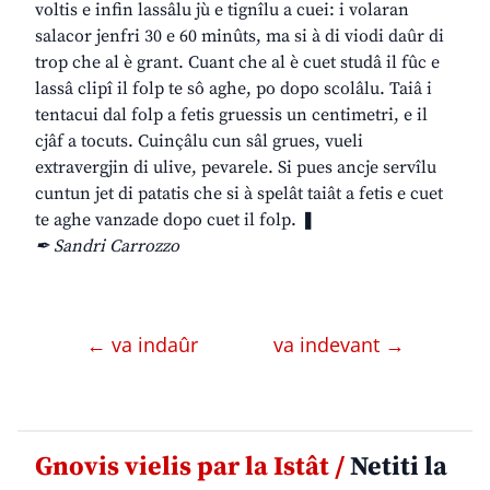
voltis e infin lassâlu jù e tignîlu a cuei: i volaran
salacor jenfri 30 e 60 minûts, ma si à di viodi daûr di
trop che al è grant. Cuant che al è cuet studâ il fûc e
lassâ clipî il folp te sô aghe, po dopo scolâlu. Taiâ i
tentacui dal folp a fetis gruessis un centimetri, e il
cjâf a tocuts. Cuinçâlu cun sâl grues, vueli
extravergjin di ulive, pevarele. Si pues ancje servîlu
cuntun jet di patatis che si à spelât taiât a fetis e cuet
te aghe vanzade dopo cuet il folp. ❚
✒ Sandri Carrozzo
← va indaûr
va indevant →
Gnovis vielis par la Istât /
Netiti la