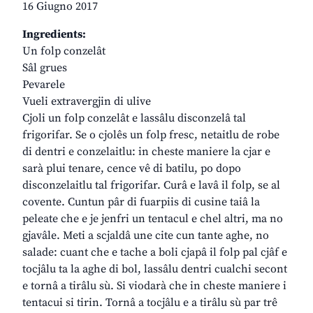
16 Giugno 2017
Ingredients:
Un folp conzelât
Sâl grues
Pevarele
Vueli extravergjin di ulive
Cjoli un folp conzelât e lassâlu disconzelâ tal
frigorifar. Se o cjolês un folp fresc, netaitlu de robe
di dentri e conzelaitlu: in cheste maniere la cjar e
sarà plui tenare, cence vê di batilu, po dopo
disconzelaitlu tal frigorifar. Curâ e lavâ il folp, se al
covente. Cuntun pâr di fuarpiis di cusine taiâ la
peleate che e je jenfri un tentacul e chel altri, ma no
gjavâle. Meti a scjaldâ une cite cun tante aghe, no
salade: cuant che e tache a boli cjapâ il folp pal cjâf e
tocjâlu ta la aghe di bol, lassâlu dentri cualchi secont
e tornâ a tirâlu sù. Si viodarà che in cheste maniere i
tentacui si tirin. Tornâ a tocjâlu e a tirâlu sù par trê