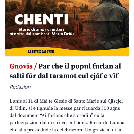
Gnovis /
Par che il popul furlan al
salti fûr dal taramot cul cjâf e vîf
Redazion
Lunis ai 11 di Mai te Glesie di Sante Marie sul Cjiscjel
di Udin, si è tignude la messe par ricuardâ i 50 agns
dal document “Ai furlans che a crodin” cu la
partecipazion dal nestri vescul bons. Riccardo Lamba
che al à presiedude la celebrazion. Un grazie a lui, a