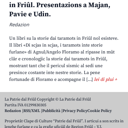
in Friûl. Presentazions a Majan,
Pavie e Udin.
Redazion
Un libri su la storie dai taramots in Friûl nol esisteve.
Il libri «Di scjas in scjas, i taramots inte storie
furlane» di Agnul/Angelo Floramo al ripasse in mût
clâr e cronologjic la storie dai taramots in Friûl,
mostrant tant che il pericul sismic al sedi une
presince costante inte nestre storie. La pene
fortunade di Floramo e acompagne il […]
lei di plui +
La Patrie dal Friûl Copyright © La Patrie dal Friûl
Partita IVA 01299830305
Redazion
RSS/XML
Pubblicità
Privacy Policy
Cookie Policy
Proprietât Clape di Culture “Patrie dal Friûl”. I articui a son scrits in
lenghe furlane e cu la grafie uficiâl de Regjon Friûl – V.J.