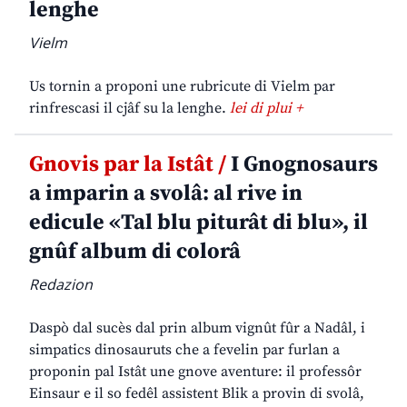
lenghe
Vielm
Us tornin a proponi une rubricute di Vielm par
rinfrescasi il cjâf su la lenghe.
lei di plui +
Gnovis par la Istât /
I Gnognosaurs
a imparin a svolâ: al rive in
edicule «Tal blu piturât di blu», il
gnûf album di colorâ
Redazion
Daspò dal sucès dal prin album vignût fûr a Nadâl, i
simpatics dinosauruts che a fevelin par furlan a
proponin pal Istât une gnove aventure: il professôr
Einsaur e il so fedêl assistent Blik a provin di svolâ,