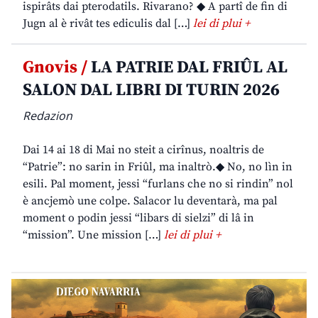
ispirâts dai pterodatils. Rivarano? ◆ A partî de fin di
Jugn al è rivât tes ediculis dal […]
lei di plui +
Gnovis /
LA PATRIE DAL FRIÛL AL
SALON DAL LIBRI DI TURIN 2026
Redazion
Dai 14 ai 18 di Mai no steit a cirînus, noaltris de
“Patrie”: no sarin in Friûl, ma inaltrò.◆ No, no lìn in
esili. Pal moment, jessi “furlans che no si rindin” nol
è ancjemò une colpe. Salacor lu deventarà, ma pal
moment o podin jessi “libars di sielzi” di lâ in
“mission”. Une mission […]
lei di plui +