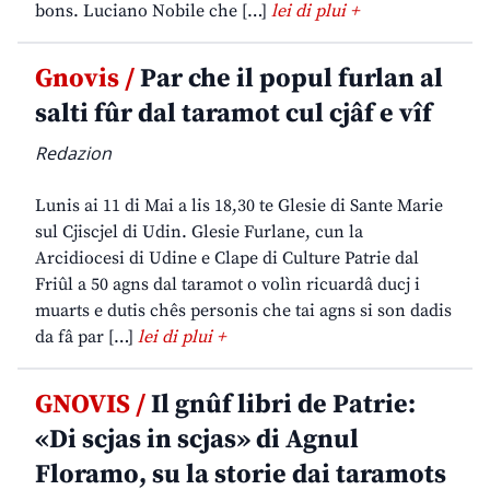
bons. Luciano Nobile che […]
lei di plui +
Gnovis /
Par che il popul furlan al
salti fûr dal taramot cul cjâf e vîf
Redazion
Lunis ai 11 di Mai a lis 18,30 te Glesie di Sante Marie
sul Cjiscjel di Udin. Glesie Furlane, cun la
Arcidiocesi di Udine e Clape di Culture Patrie dal
Friûl a 50 agns dal taramot o volìn ricuardâ ducj i
muarts e dutis chês personis che tai agns si son dadis
da fâ par […]
lei di plui +
GNOVIS /
Il gnûf libri de Patrie:
«Di scjas in scjas» di Agnul
Floramo, su la storie dai taramots