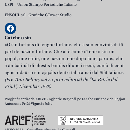
USPI – Union Stampe Periodiche Taliane
ENSOUL srl
-
Grafiche GTower Studio
Cui che o sin
«O sin furlans di lenghe furlane, che a son convints di fâ
part de nazion furlane. Che al è come dî che o sin un
popul, une etnie, une nazion, che dopo tancj parons, che
a àn balinât di chestis bandis dilunc i secui, cumò di cent
agns indaûr o sin cjapâts dentri tal tramai dal Stât talian».
(Pre Toni Beline, sul so prin editoriâl de “La Patrie dal
Friûl”, Dicembar 1978)
Progjet finanziât de ARLeF - Agjenzie Regjonâl pe Lenghe Furlane e de Regjon
Autonome Friûl-Vignesie Julie
ANNO 2025
– Contributi ricevuti da Clape di