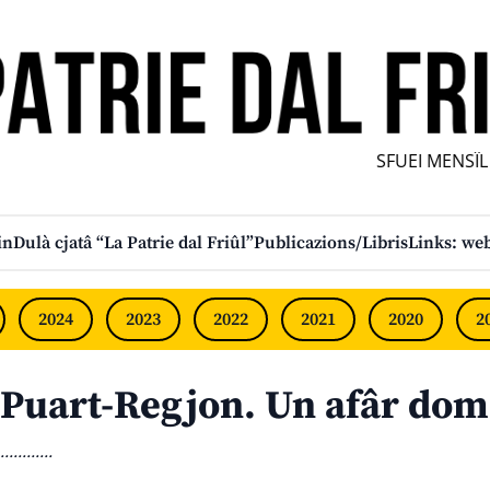
SFUEI MENSÎL F
in
Dulà cjatâ “La Patrie dal Friûl”
Publicazions/Libris
Links: web
2024
2023
2022
2021
2020
2
Puart-Regjon. Un afâr dome
............