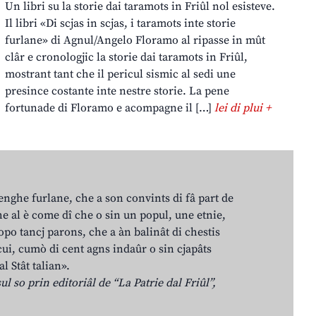
Un libri su la storie dai taramots in Friûl nol esisteve.
Il libri «Di scjas in scjas, i taramots inte storie
furlane» di Agnul/Angelo Floramo al ripasse in mût
clâr e cronologjic la storie dai taramots in Friûl,
mostrant tant che il pericul sismic al sedi une
presince costante inte nestre storie. La pene
fortunade di Floramo e acompagne il […]
lei di plui +
lenghe furlane, che a son convints di fâ part de
e al è come dî che o sin un popul, une etnie,
po tancj parons, che a àn balinât di chestis
cui, cumò di cent agns indaûr o sin cjapâts
al Stât talian».
ul so prin editoriâl de “La Patrie dal Friûl”,