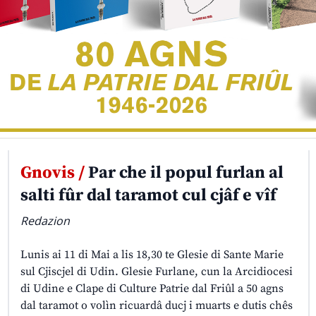
Gnovis /
Par che il popul furlan al
salti fûr dal taramot cul cjâf e vîf
Redazion
Lunis ai 11 di Mai a lis 18,30 te Glesie di Sante Marie
sul Cjiscjel di Udin. Glesie Furlane, cun la Arcidiocesi
di Udine e Clape di Culture Patrie dal Friûl a 50 agns
dal taramot o volìn ricuardâ ducj i muarts e dutis chês