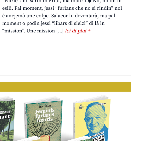
“Patrie”: no sarin in Friûl, ma inaltrò.◆ No, no lìn in
esili. Pal moment, jessi “furlans che no si rindin” nol
è ancjemò une colpe. Salacor lu deventarà, ma pal
moment o podin jessi “libars di sielzi” di lâ in
“mission”. Une mission […]
lei di plui +