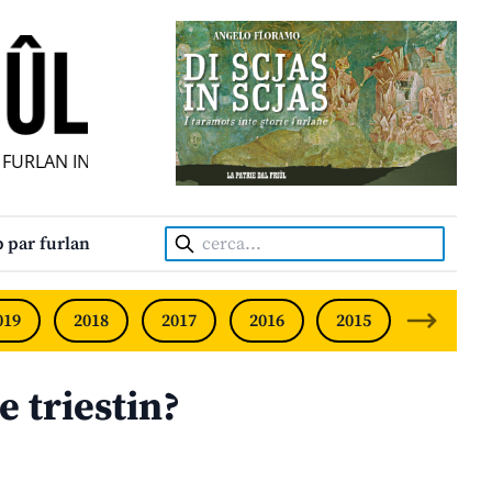
URLAN INDIPENDENT • INDEPENDENT FRIULIAN MONTHLY • 
Cerca:
 par furlan
019
2018
2017
2016
2015
2014
 triestin?