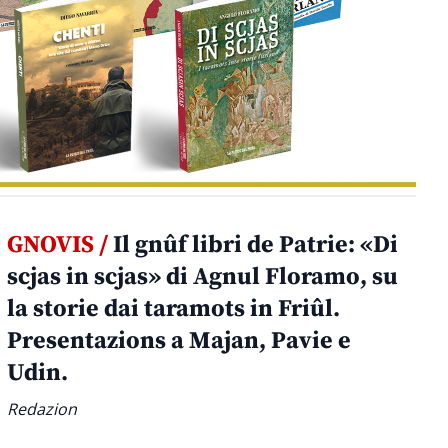
GNOVIS /
Il gnûf libri de Patrie: «Di
scjas in scjas» di Agnul Floramo, su
la storie dai taramots in Friûl.
Presentazions a Majan, Pavie e
Udin.
Redazion