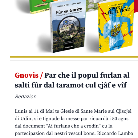
Gnovis /
Par che il popul furlan al
salti fûr dal taramot cul cjâf e vîf
Redazion
Lunis ai 11 di Mai te Glesie di Sante Marie sul Cjiscjel
di Udin, si è tignude la messe par ricuardâ i 50 agns
dal document “Ai furlans che a crodin” cu la
partecipazion dal nestri vescul bons. Riccardo Lamba