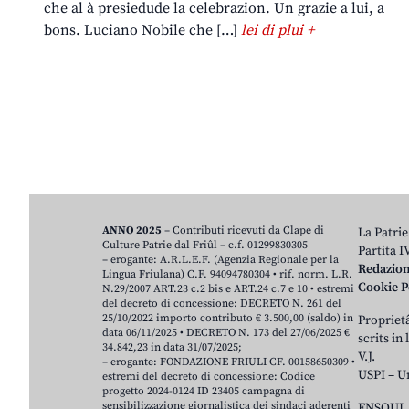
che al à presiedude la celebrazion. Un grazie a lui, a
bons. Luciano Nobile che […]
lei di plui +
ANNO 2025
– Contributi ricevuti da Clape di
La Patrie
Culture Patrie dal Friûl – c.f. 01299830305
Partita 
– erogante: A.R.L.E.F. (Agenzia Regionale per la
Redazio
Lingua Friulana) C.F. 94094780304 • rif. norm. L.R.
Cookie P
N.29/2007 ART.23 c.2 bis e ART.24 c.7 e 10 • estremi
del decreto di concessione: DECRETO N. 261 del
25/10/2022 importo contributo € 3.500,00 (saldo) in
Proprietâ
data 06/11/2025 • DECRETO N. 173 del 27/06/2025 €
scrits in
34.842,23 in data 31/07/2025;
V.J.
– erogante: FONDAZIONE FRIULI CF. 00158650309 •
USPI – U
estremi del decreto di concessione: Codice
progetto 2024-0124 ID 23405 campagna di
sensibilizzazione giornalistica dei sindaci aderenti
ENSOUL 