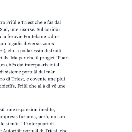
ra Friûl e Triest che e fâs dal
 Sud, une risorse. Sul coridôr
 su la ferovie Pontebane Udin-
son logadis diviersis zonis
zi), che a podaressin disfrutâ
iâls. Ma par che il progjet “Puart-
cun chês dai interpuarts intal
t di sisteme portuâl dal mâr
ro di Triest, e covente une plui
obietîfs, Friûl che al à di vê une
ossût une espansion inedite,
 impresis furlanis, però, no son
lc si môf. “L’interpuart di
e Autoritât portuâl di Triest, che