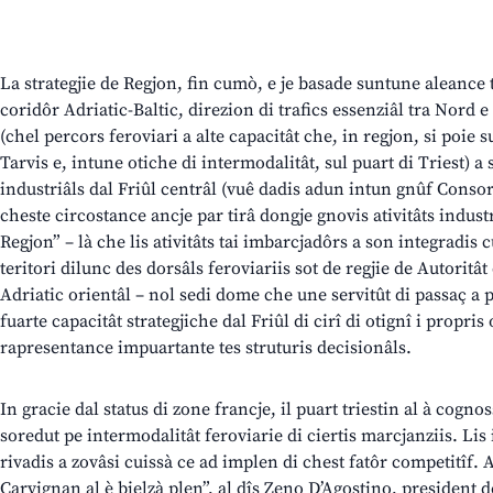
La strategjie de Regjon, fin cumò, e je basade suntune aleance t
coridôr Adriatic-Baltic, direzion di trafics essenziâl tra Nord e
(chel percors feroviari a alte capacitât che, in regjon, si poie
Tarvis e, intune otiche di intermodalitât, sul puart di Triest) a 
industriâls dal Friûl centrâl (vuê dadis adun intun gnûf Consor
cheste circostance ancje par tirâ dongje gnovis ativitâts industr
Regjon” – là che lis ativitâts tai imbarcjadôrs a son integradis 
teritori dilunc des dorsâls feroviariis sot de regjie de Autoritâ
Adriatic orientâl – nol sedi dome che une servitût di passaç a p
fuarte capacitât strategjiche dal Friûl di cirî di otignî i propris 
rapresentance impuartante tes struturis decisionâls.
In gracie dal status di zone francje, il puart triestin al à cogn
soredut pe intermodalitât feroviarie di ciertis marcjanziis. Lis
rivadis a zovâsi cuissà ce ad implen di chest fatôr competitîf. A
Çarvignan al è bielzà plen”, al dîs Zeno D’Agostino, president d