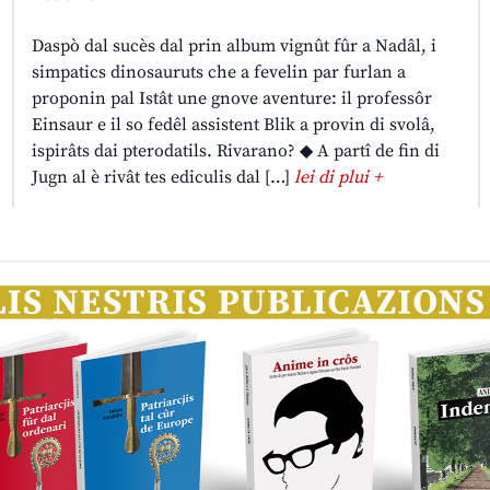
Daspò dal sucès dal prin album vignût fûr a Nadâl, i
simpatics dinosauruts che a fevelin par furlan a
proponin pal Istât une gnove aventure: il professôr
Einsaur e il so fedêl assistent Blik a provin di svolâ,
ispirâts dai pterodatils. Rivarano? ◆ A partî de fin di
Jugn al è rivât tes ediculis dal […]
lei di plui +