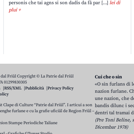
personis che tai agns si son dadis da fâ par […]
lei di
plui +
 dal Friûl Copyright © La Patrie dal Friûl
Cui che o sin
IVA 01299830305
«O sin furlans di 
n
RSS/XML
Pubblicità
Privacy Policy
nazion furlane. Ch
olicy
une nazion, che do
t Clape di Culture “Patrie dal Friûl”. I articui a son
bandis dilunc i se
 lenghe furlane e cu la grafie uficiâl de Regjon Friûl –
dentri tal tramai d
(Pre Toni Beline, s
nion Stampe Periodiche Taliane
Dicembar 1978)
srl
-
Grafiche GTower Studio