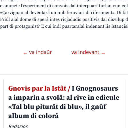
e anunzie l’esperiment di convois dal interpuart furlan cun col
«Çarvignan al deventarà un hub feroviari di riferiment». Di fat, 
Friûl aial dome di sperâ intes ricjadudis positivis dal disvilup 
part di protagonist? E cui indi puartaraial indenant lis istancis
← va indaûr
va indevant →
Gnovis par la Istât /
I Gnognosaurs
a imparin a svolâ: al rive in edicule
«Tal blu piturât di blu», il gnûf
album di colorâ
Redazion