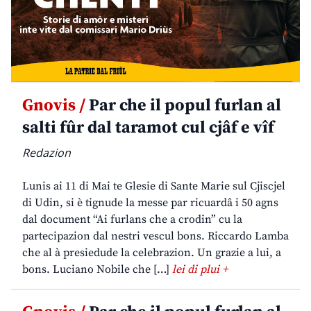
Gnovis /
Par che il popul furlan al
salti fûr dal taramot cul cjâf e vîf
Redazion
Lunis ai 11 di Mai te Glesie di Sante Marie sul Cjiscjel
di Udin, si è tignude la messe par ricuardâ i 50 agns
dal document “Ai furlans che a crodin” cu la
partecipazion dal nestri vescul bons. Riccardo Lamba
che al à presiedude la celebrazion. Un grazie a lui, a
bons. Luciano Nobile che […]
lei di plui +