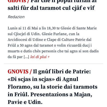
Gnovis /
Par che il popul furlan al
salti fûr dal taramot cul cjâf e vîf
Redazion
Lunis ai 11 di Mai a lis 18,30 te Glesie di Sante Marie
sul Cjiscjel di Udin. Glesie Furlane, cun la
Arcidiocesi di Udine e Clape di Culture Patrie dal
Friûl a 50 agns dal taramot o volìn ricuardâ ducj i
muarts e dutis chês personis che tai agns si son dadis
da fâ par […]
lei di plui +
GNOVIS /
Il gnûf libri de Patrie:
«Di scjas in scjas» di Agnul
Floramo, su la storie dai taramots
in Friûl. Presentazions a Majan,
Pavie e Udin.