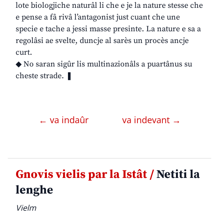
lote biologjiche naturâl li che e je la nature stesse che
e pense a fâ rivâ l’antagonist just cuant che une
specie e tache a jessi masse presinte. La nature e sa a
regolâsi ae svelte, duncje al sarès un procès ancje
curt.
◆ No saran sigûr lis multinazionâls a puartânus su
cheste strade. ❚
← va indaûr
va indevant →
Gnovis vielis par la Istât /
Netiti la
lenghe
Vielm