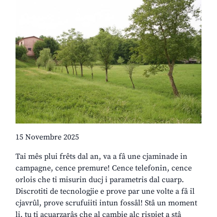
15 Novembre 2025
Tai mês plui frêts dal an, va a fâ une cjaminade in
campagne, cence premure! Cence telefonin, cence
orlois che ti misurin ducj i parametris dal cuarp.
Discrotiti de tecnologjie e prove par une volte a fâ il
cjavrûl, prove scrufuiiti intun fossâl! Stâ un moment
li, tu ti acuarzarâs che al cambie alc rispiet a stâ