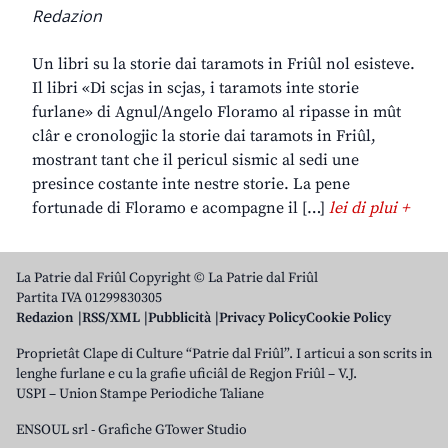
Redazion
Un libri su la storie dai taramots in Friûl nol esisteve.
Il libri «Di scjas in scjas, i taramots inte storie
furlane» di Agnul/Angelo Floramo al ripasse in mût
clâr e cronologjic la storie dai taramots in Friûl,
mostrant tant che il pericul sismic al sedi une
presince costante inte nestre storie. La pene
fortunade di Floramo e acompagne il […]
lei di plui +
La Patrie dal Friûl Copyright © La Patrie dal Friûl
Partita IVA 01299830305
Redazion
RSS/XML
Pubblicità
Privacy Policy
Cookie Policy
Proprietât Clape di Culture “Patrie dal Friûl”. I articui a son scrits in
lenghe furlane e cu la grafie uficiâl de Regjon Friûl – V.J.
USPI – Union Stampe Periodiche Taliane
ENSOUL srl
-
Grafiche GTower Studio