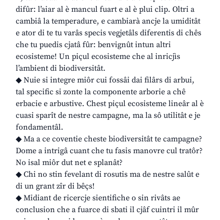
difûr: l’aiar al è mancul fuart e al è plui clip. Oltri a
cambiâ la temperadure, e cambiarà ancje la umiditât
e ator di te tu varâs specis vegjetâls diferentis di chês
che tu puedis cjatâ fûr: benvignût intun altri
ecosisteme! Un piçul ecosisteme che al inricjìs
l’ambient di biodiversitât.
◆ Nuie si integre miôr cui fossâi dai filârs di arbui,
tal specific si zonte la componente arborie a chê
erbacie e arbustive. Chest piçul ecosisteme lineâr al è
cuasi sparît de nestre campagne, ma la sô utilitât e je
fondamentâl.
◆ Ma a ce coventie cheste biodiversitât te campagne?
Dome a intrigâ cuant che tu fasis manovre cul tratôr?
No isal miôr dut net e splanât?
◆ Chi no stin fevelant di rosutis ma de nestre salût e
di un grant zîr di bêçs!
◆ Midiant de ricercje sientifiche o sin rivâts ae
conclusion che a fuarce di sbati il cjâf cuintri il mûr