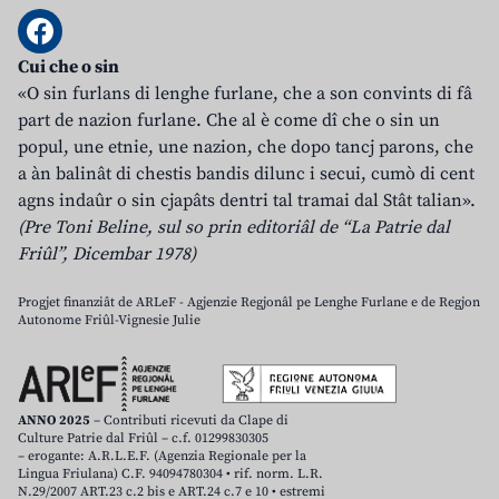
Cui che o sin
«O sin furlans di lenghe furlane, che a son convints di fâ
part de nazion furlane. Che al è come dî che o sin un
popul, une etnie, une nazion, che dopo tancj parons, che
a àn balinât di chestis bandis dilunc i secui, cumò di cent
agns indaûr o sin cjapâts dentri tal tramai dal Stât talian».
(Pre Toni Beline, sul so prin editoriâl de “La Patrie dal
Friûl”, Dicembar 1978)
Progjet finanziât de ARLeF - Agjenzie Regjonâl pe Lenghe Furlane e de Regjon
Autonome Friûl-Vignesie Julie
ANNO 2025
– Contributi ricevuti da Clape di
Culture Patrie dal Friûl – c.f. 01299830305
– erogante: A.R.L.E.F. (Agenzia Regionale per la
Lingua Friulana) C.F. 94094780304 • rif. norm. L.R.
N.29/2007 ART.23 c.2 bis e ART.24 c.7 e 10 • estremi