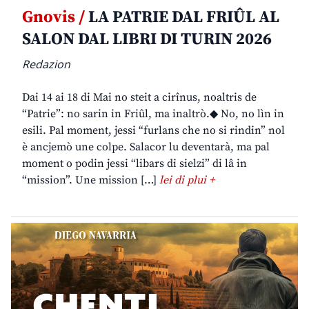
Gnovis /
LA PATRIE DAL FRIÛL AL
SALON DAL LIBRI DI TURIN 2026
Redazion
Dai 14 ai 18 di Mai no steit a cirînus, noaltris de
“Patrie”: no sarin in Friûl, ma inaltrò.◆ No, no lìn in
esili. Pal moment, jessi “furlans che no si rindin” nol
è ancjemò une colpe. Salacor lu deventarà, ma pal
moment o podin jessi “libars di sielzi” di lâ in
“mission”. Une mission […]
lei di plui +