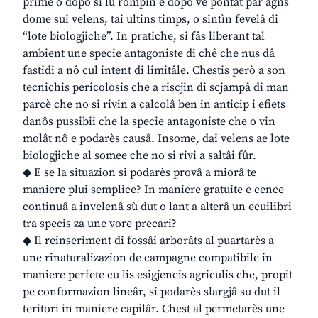
prime o dopo si lu rompìn e dopo ve pontât par agns
dome sui velens, tai ultins timps, o sintìn fevelâ di
“lote biologjiche”. In pratiche, si fâs liberant tal
ambient une specie antagoniste di chê che nus dâ
fastidi a nô cul intent di limitâle. Chestis però a son
tecnichis pericolosis che a riscjin di scjampâ di man
parcè che no si rivin a calcolâ ben in anticip i efiets
danôs pussibii che la specie antagoniste che o vin
molât nô e podarès causâ. Insome, dai velens ae lote
biologjiche al somee che no si rivi a saltâi fûr.
◆ E se la situazion si podarès provâ a miorâ te
maniere plui semplice? In maniere gratuite e cence
continuâ a invelenâ sù dut o lant a alterâ un ecuilibri
tra specis za une vore precari?
◆ Il reinseriment di fossâi arborâts al puartarès a
une rinaturalizazion de campagne compatibile in
maniere perfete cu lis esigjencis agriculis che, propit
pe conformazion lineâr, si podarès slargjâ su dut il
teritori in maniere capilâr. Chest al permetarès une