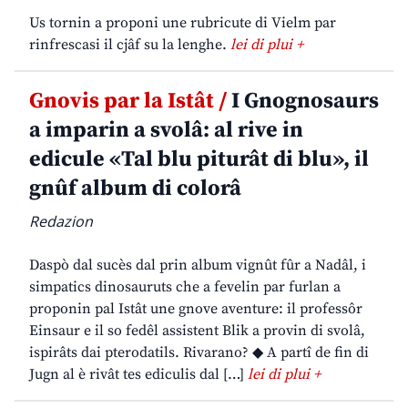
Us tornin a proponi une rubricute di Vielm par
rinfrescasi il cjâf su la lenghe.
lei di plui +
Gnovis par la Istât /
I Gnognosaurs
a imparin a svolâ: al rive in
edicule «Tal blu piturât di blu», il
gnûf album di colorâ
Redazion
Daspò dal sucès dal prin album vignût fûr a Nadâl, i
simpatics dinosauruts che a fevelin par furlan a
proponin pal Istât une gnove aventure: il professôr
Einsaur e il so fedêl assistent Blik a provin di svolâ,
ispirâts dai pterodatils. Rivarano? ◆ A partî de fin di
Jugn al è rivât tes ediculis dal […]
lei di plui +