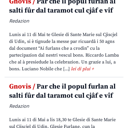
Gnovis /
Par che il popul furlan al
salti fûr dal taramot cul cjâf e vîf
Redazion
Lunis ai 11 di Mai te Glesie di Sante Marie sul Cjiscjel
di Udin, si è tignude la messe par ricuardâ i 50 agns
dal document “Ai furlans che a crodin” cu la
partecipazion dal nestri vescul bons. Riccardo Lamba
che al à presiedude la celebrazion. Un grazie a lui, a
bons. Luciano Nobile che […]
lei di plui +
Gnovis /
Par che il popul furlan al
salti fûr dal taramot cul cjâf e vîf
Redazion
Lunis ai 11 di Mai a lis 18,30 te Glesie di Sante Marie
sul Cjiscjel di Udin. Glesie Furlane, cun la