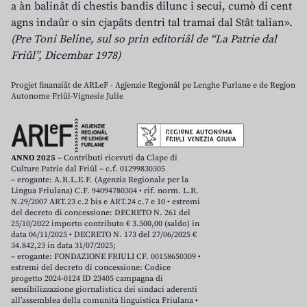
a àn balinât di chestis bandis dilunc i secui, cumò di cent
agns indaûr o sin cjapâts dentri tal tramai dal Stât talian».
(Pre Toni Beline, sul so prin editoriâl de “La Patrie dal
Friûl”, Dicembar 1978)
Progjet finanziât de ARLeF - Agjenzie Regjonâl pe Lenghe Furlane e de Regjon
Autonome Friûl-Vignesie Julie
ANNO 2025
– Contributi ricevuti da Clape di
Culture Patrie dal Friûl – c.f. 01299830305
– erogante: A.R.L.E.F. (Agenzia Regionale per la
Lingua Friulana) C.F. 94094780304 • rif. norm. L.R.
N.29/2007 ART.23 c.2 bis e ART.24 c.7 e 10 • estremi
del decreto di concessione: DECRETO N. 261 del
25/10/2022 importo contributo € 3.500,00 (saldo) in
data 06/11/2025 • DECRETO N. 173 del 27/06/2025 €
34.842,23 in data 31/07/2025;
– erogante: FONDAZIONE FRIULI CF. 00158650309 •
estremi del decreto di concessione: Codice
progetto 2024-0124 ID 23405 campagna di
sensibilizzazione giornalistica dei sindaci aderenti
all’assemblea della comunità linguistica Friulana •