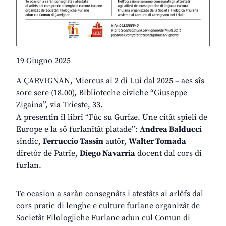
19 Giugno 2025
A ÇARVIGNAN, Miercus ai 2 di Lui dal 2025 – aes sîs
sore sere (18.00), Biblioteche civiche “Giuseppe
Zigaina”, via Trieste, 33.
A presentin il libri “Fûc su Gurize. Une citât spieli de
Europe e la sô furlanitât platade”:
Andrea Balducci
sindic,
Ferruccio Tassin
autôr,
Walter Tomada
diretôr de Patrie,
Diego Navarria
docent dal cors di
furlan.
Te ocasion a saràn consegnâts i atestâts ai arlêfs dal
cors pratic di lenghe e culture furlane organizât de
Societât Filologjiche Furlane adun cul Comun di