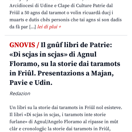
Arcidiocesi di Udine e Clape di Culture Patrie dal
Friûl a 50 agns dal taramot o volìn ricuardâ ducj i
muarts e dutis chês personis che tai agns si son dadis
da fâ par […]
lei di plui +
GNOVIS /
Il gnûf libri de Patrie:
«Di scjas in scjas» di Agnul
Floramo, su la storie dai taramots
in Friûl. Presentazions a Majan,
Pavie e Udin.
Redazion
Un libri su la storie dai taramots in Friûl nol esisteve.
Il libri «Di scjas in scjas, i taramots inte storie
furlane» di Agnul/Angelo Floramo al ripasse in mût
clâr e cronologjic la storie dai taramots in Friûl,