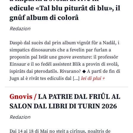
edicule «Tal blu piturât di blu», il
gnûf album di colorâ
Redazion
Daspò dal sucès dal prin album vignût fûr a Nadâl, i
simpatics dinosauruts che a fevelin par furlan a
proponin pal Istât une gnove aventure: il professôr
Einsaur e il so fedêl assistent Blik a provin di svolâ,
ispirâts dai pterodatils. Rivarano? ◆ A partî de fin di
Jugn al è rivât tes ediculis dal […]
lei di plui +
Gnovis /
LA PATRIE DAL FRIÛL AL
SALON DAL LIBRI DI TURIN 2026
Redazion
Dai 14 ai 18 di Mai no steit a cirînus, noaltris de