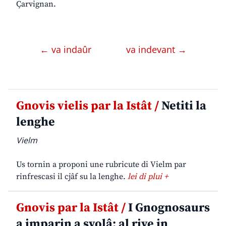
Çarvignan.
← va indaûr
va indevant →
Gnovis vielis par la Istât /
Netiti la
lenghe
Vielm
Us tornin a proponi une rubricute di Vielm par
rinfrescasi il cjâf su la lenghe.
lei di plui +
Gnovis par la Istât /
I Gnognosaurs
a imparin a svolâ: al rive in