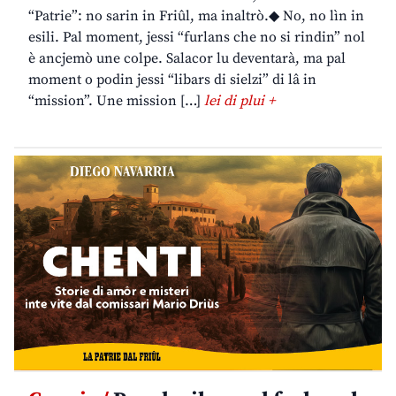
“Patrie”: no sarin in Friûl, ma inaltrò.◆ No, no lìn in
esili. Pal moment, jessi “furlans che no si rindin” nol
è ancjemò une colpe. Salacor lu deventarà, ma pal
moment o podin jessi “libars di sielzi” di lâ in
“mission”. Une mission […]
lei di plui +