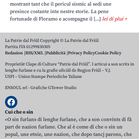
mostrant tant che il pericul sismic al sedi une
presince costante inte nestre storie. La pene
fortunade di Floramo e acompagne il […]
lei di plui +
La Patrie dal Friûl Copyright © La Patrie dal Friûl
Partita IVA 01299830305
Redazion
RSS/XML
Pubblicità
Privacy Policy
Cookie Policy
Proprietât Clape di Culture “Patrie dal Friûl”. I articui a son scrits in
lenghe furlane e cu la grafie uficiâl de Regjon Friûl – V.J.
USPI – Union Stampe Periodiche Taliane
ENSOUL srl
-
Grafiche GTower Studio
Cui che o sin
«O sin furlans di lenghe furlane, che a son convints di fâ
part de nazion furlane. Che al è come dî che o sin un
popul, une etnie, une nazion, che dopo tancj parons, che