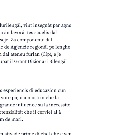
lurilengâl, vint insegnât par agns
a àn lavorât tes scuelis dal
descje. Za componente dal
fic de Agjenzie regjonâl pe lenghe
 dal ateneu furlan (Cip), e je
upât il Grant Dizionari Bilengâl
lis esperiencis di educazion cun
e vore piçui a mostrin che la
 grande influence su la incressite
enzialitât che il cerviel al à
im de mari.
ven ativade prime di chel che e ven