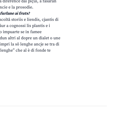
a diference dai piçui, a fasaran
ncie e la prosodie.
furlane ai fruts?
coltâ storiis e liendis, cjantis di
âur a cognossi lis plantis e i
 no impuarte se in famee
dun altri al dopre un dialet o une
mpri la sô lenghe ancje se tra di
 lenghe” che al è di fonde te