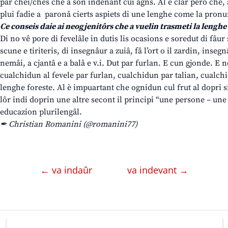
par chei/chês che a son indenant cui agns. Al è clâr però che, 
plui fadie a paronâ cierts aspiets di une lenghe come la pronu
Ce conseis daie ai neogjenitôrs che a vuelin trasmeti la lenghe 
Di no vê pore di fevelâle in dutis lis ocasions e soredut di fâur s
scune e tiriteris, di insegnâur a zuiâ, fâ l’ort o il zardin, insegn
nemâi, a cjantâ e a balâ e v.i. Dut par furlan. E cun gjonde. E
cualchidun al fevele par furlan, cualchidun par talian, cualchi
lenghe foreste. Al è impuartant che ognidun cul frut al dopri si
lôr indi doprin une altre secont il principi “une persone – une
educazion plurilengâl.
✒ Christian Romanini (@romanini77)
← va indaûr
va indevant →