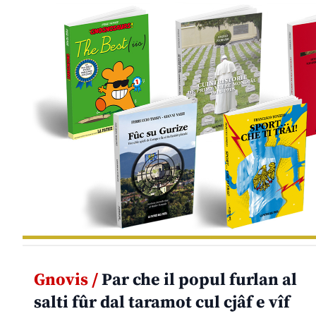
Gnovis /
Par che il popul furlan al
salti fûr dal taramot cul cjâf e vîf