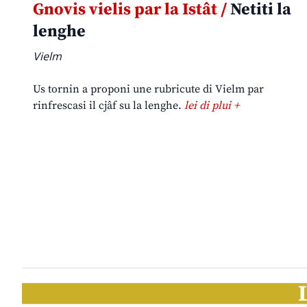
Gnovis vielis par la Istât /
Netiti la
lenghe
Vielm
Us tornin a proponi une rubricute di Vielm par
rinfrescasi il cjâf su la lenghe.
lei di plui +