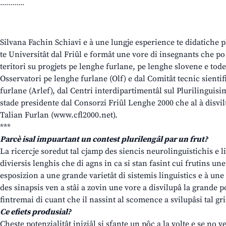
............
Silvana Fachin Schiavi e à une lungje esperience te didatiche p
te Universitât dal Friûl e formât une vore di insegnants che po 
teritori su progjets pe lenghe furlane, pe lenghe slovene e to
Osservatori pe lenghe furlane (Olf) e dal Comitât tecnic sienti
furlane (Arlef), dal Centri interdipartimentâl sul Plurilinguisim
stade presidente dal Consorzi Friûl Lenghe 2000 che al à disvil
Talian Furlan (www.cfl2000.net).
***
Parcè isal impuartant un contest plurilengâl par un frut?
La ricercje soredut tal cjamp des siencis neurolinguistichis e 
diviersis lenghis che di agns in ca si stan fasint cui frutins un
esposizion a une grande varietât di sistemis linguistics e à une
des sinapsis ven a stâi a zovin une vore a disvilupâ la grande pot
fintremai di cuant che il nassint al scomence a svilupâsi tal gr
Ce efiets produsial?
Cheste potenzialitât iniziâl si sfante un pôc a la volte e se no 