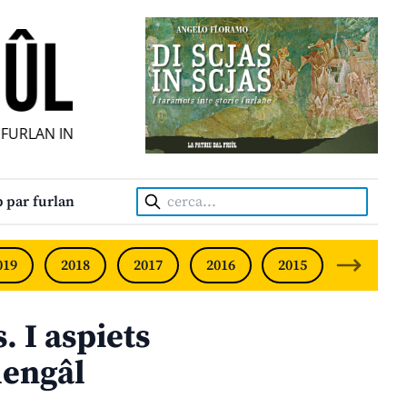
URLAN INDIPENDENT • INDEPENDENT FRIULIAN MONTHLY •
Cerca:
 par furlan
019
2018
2017
2016
2015
2014
. I aspiets
lengâl