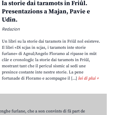
la storie dai taramots in Friûl.
Presentazions a Majan, Pavie e
Udin.
Redazion
Un libri su la storie dai taramots in Friûl nol esisteve.
Il libri «Di scjas in scjas, i taramots inte storie
furlane» di Agnul/Angelo Floramo al ripasse in mût
clâr e cronologjic la storie dai taramots in Friûl,
mostrant tant che il pericul sismic al sedi une
presince costante inte nestre storie. La pene
fortunade di Floramo e acompagne il […]
lei di plui +
lenghe furlane, che a son convints di fâ part de