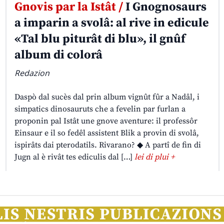
Gnovis par la Istât /
I Gnognosaurs
a imparin a svolâ: al rive in edicule
«Tal blu piturât di blu», il gnûf
album di colorâ
Redazion
Daspò dal sucès dal prin album vignût fûr a Nadâl, i
simpatics dinosauruts che a fevelin par furlan a
proponin pal Istât une gnove aventure: il professôr
Einsaur e il so fedêl assistent Blik a provin di svolâ,
ispirâts dai pterodatils. Rivarano? ◆ A partî de fin di
Jugn al è rivât tes ediculis dal […]
lei di plui +