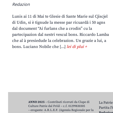
Redazion
Lunis ai 11 di Mai te Glesie di Sante Marie sul Cjiscjel
di Udin, si è tignude la messe par ricuardâ i 50 agns
dal document “Ai furlans che a crodin” cu la
partecipazion dal nestri vescul bons. Riccardo Lamba
che al à presiedude la celebrazion. Un grazie a lui, a
bons. Luciano Nobile che […]
lei di plui +
ANNO 2025
– Contributi ricevuti da Clape di
La Patrie
Culture Patrie dal Friûl – c.f. 01299830305
Partita 
– erogante: A.R.L.E.F. (Agenzia Regionale per la
Redazio