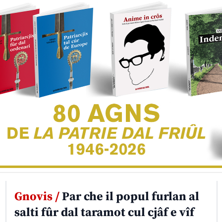
Gnovis /
Par che il popul furlan al
salti fûr dal taramot cul cjâf e vîf