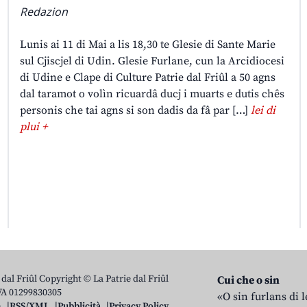
Redazion
Lunis ai 11 di Mai a lis 18,30 te Glesie di Sante Marie
sul Cjiscjel di Udin. Glesie Furlane, cun la Arcidiocesi
di Udine e Clape di Culture Patrie dal Friûl a 50 agns
dal taramot o volìn ricuardâ ducj i muarts e dutis chês
personis che tai agns si son dadis da fâ par […]
lei di
plui +
 dal Friûl Copyright © La Patrie dal Friûl
Cui che o sin
IVA 01299830305
«O sin furlans di 
n
RSS/XML
Pubblicità
Privacy Policy