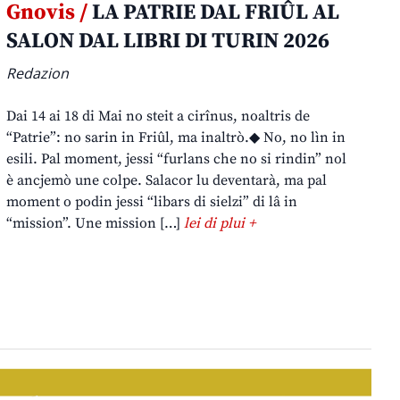
Gnovis /
LA PATRIE DAL FRIÛL AL
SALON DAL LIBRI DI TURIN 2026
Redazion
Dai 14 ai 18 di Mai no steit a cirînus, noaltris de
“Patrie”: no sarin in Friûl, ma inaltrò.◆ No, no lìn in
esili. Pal moment, jessi “furlans che no si rindin” nol
è ancjemò une colpe. Salacor lu deventarà, ma pal
moment o podin jessi “libars di sielzi” di lâ in
“mission”. Une mission […]
lei di plui +