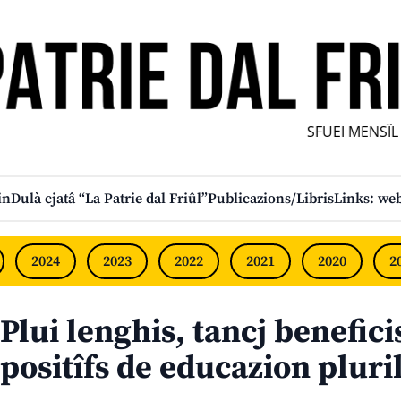
SFUEI MENSÎL F
in
Dulà cjatâ “La Patrie dal Friûl”
Publicazions/Libris
Links: web
2024
2023
2022
2021
2020
2
Plui lenghis, tancj beneficis
positîfs de educazion pluri