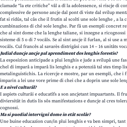
clamade “la ete critiche” vâl a dî la adolessence, si riscje di c
complessive de persone ancje dal pont di viste dal svilup mentâ
fat si ridûs, tal câs che il frutin al scolti une sole lenghe , a 
cumbinazions di chê sole lenghe. Par fâ un esempli concret relat
che al sint dome che la lenghe taliane, si inzegne a ricognoss
sisteme di 5 o di 7 vocâls. Se al sint ancje il furlan, al si use a
vocâls. Cul francês al savarès distrigâsi cun 14 – 16 unitâts voc
Judial duncje ancje pal aprendiment des lenghis forestis?
La esposizion anticipade a plui lenghis e jude a svilupâ une fa
chel di imparâ a imparâ lis lenghis e a potenziâ tal stes timp lis
metalinguistichis. La ricercje e mostre, par un esempli, che i f
imparin a lei une vore prime di chei che a doprin une sole len
E a nivel culturâl?
I aspiets culturâi e educatîfs a son ancjetant impuartants. Il frut
diviersitât in dutis lis sôs manifestazions e duncje al cres tolera
cognossi.
Ma si puedial intervignî dome in etât scolâr?
Une buine educazion cun/in plui lenghis e va ben simpri, tant 