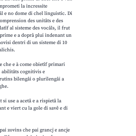
omprometi la incressite
l e no dome di chel linguistic. Di
la comprension des unitâts e des
îf al sisteme des vocâls, il frut
i prime e a doprâ plui indenant un
 movisi dentri di un sisteme di 10
alichis.
se che e à come obietîf primari
 abilitâts cognitivis e
rutins bilengâi o plurilengâi a
ghe.
 si use a acetâ e a rispietâ la
nt e viert cu la gole di savê e di
pai zovins che pai grancj e ancje