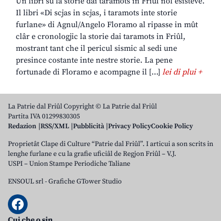
Un libri su la storie dai taramots in Friûl nol esisteve.
Il libri «Di scjas in scjas, i taramots inte storie
furlane» di Agnul/Angelo Floramo al ripasse in mût
clâr e cronologjic la storie dai taramots in Friûl,
mostrant tant che il pericul sismic al sedi une
presince costante inte nestre storie. La pene
fortunade di Floramo e acompagne il […]
lei di plui +
La Patrie dal Friûl Copyright © La Patrie dal Friûl
Partita IVA 01299830305
Redazion
RSS/XML
Pubblicità
Privacy Policy
Cookie Policy
Proprietât Clape di Culture “Patrie dal Friûl”. I articui a son scrits in
lenghe furlane e cu la grafie uficiâl de Regjon Friûl – V.J.
USPI – Union Stampe Periodiche Taliane
ENSOUL srl
-
Grafiche GTower Studio
Cui che o sin