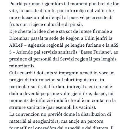
Puartâ par man i gjenitôrs tal moment plui biel de lôr
vite, la nassite di un fi, par informâju dal valôr che
une educazion plurilengâl al pues vê pe cressite di
fruts cun ricjece culturâl e di pinsîr.
E je cheste la idee che e sta sot de intese firmade a
Dicembar passât te sede de Regjon a Udin jenfri la
ARLeF – Agjenzie regjonâl pe lenghe furlane e la ASS
5 – Aziende pai servizis sanitariis “Basse Furlane”, ae
presince di personâl dal Servizi regjonâl pes lenghis
minoritariis.
Cul acuardi i doi ents si impegnin a meti in vore un
progjet di informazion sul plurilinguisim e, in
particolâr sul ûs dal furlan, indreçât a cui che al è
daûr a deventâ pe prime volte gjenitôr e, daspò, tai
moments de infanzie indulà che al è un contat cu la
struture sanitarie (par esempli lis vacinis).
La convenzion no previôt dome la distribuzion di
materiâl ai neogjenitôrs, ma ancje un percors
formatîf pai operadôrs dai ospedâi e dai distrets. Il