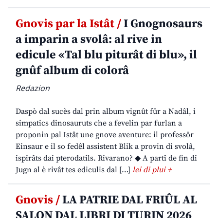
Gnovis par la Istât /
I Gnognosaurs
a imparin a svolâ: al rive in
edicule «Tal blu piturât di blu», il
gnûf album di colorâ
Redazion
Daspò dal sucès dal prin album vignût fûr a Nadâl, i
simpatics dinosauruts che a fevelin par furlan a
proponin pal Istât une gnove aventure: il professôr
Einsaur e il so fedêl assistent Blik a provin di svolâ,
ispirâts dai pterodatils. Rivarano? ◆ A partî de fin di
Jugn al è rivât tes ediculis dal […]
lei di plui +
Gnovis /
LA PATRIE DAL FRIÛL AL
SALON DAL LIBRI DI TURIN 2026