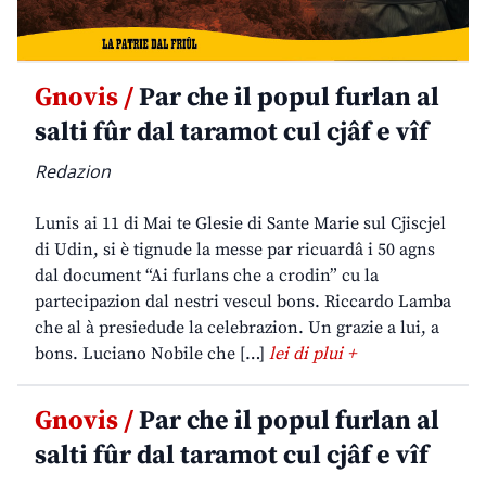
Gnovis /
Par che il popul furlan al
salti fûr dal taramot cul cjâf e vîf
Redazion
Lunis ai 11 di Mai te Glesie di Sante Marie sul Cjiscjel
di Udin, si è tignude la messe par ricuardâ i 50 agns
dal document “Ai furlans che a crodin” cu la
partecipazion dal nestri vescul bons. Riccardo Lamba
che al à presiedude la celebrazion. Un grazie a lui, a
bons. Luciano Nobile che […]
lei di plui +
Gnovis /
Par che il popul furlan al
salti fûr dal taramot cul cjâf e vîf