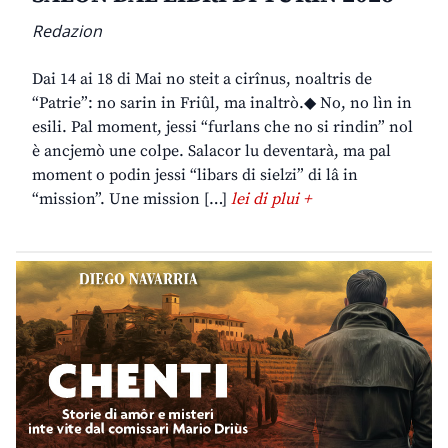
Redazion
Dai 14 ai 18 di Mai no steit a cirînus, noaltris de
“Patrie”: no sarin in Friûl, ma inaltrò.◆ No, no lìn in
esili. Pal moment, jessi “furlans che no si rindin” nol
è ancjemò une colpe. Salacor lu deventarà, ma pal
moment o podin jessi “libars di sielzi” di lâ in
“mission”. Une mission […]
lei di plui +