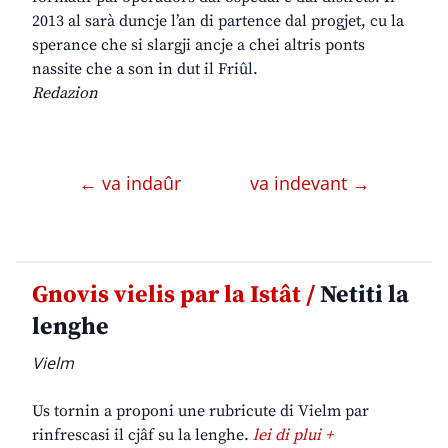
2013 al sarà duncje l’an di partence dal progjet, cu la
sperance che si slargji ancje a chei altris ponts
nassite che a son in dut il Friûl.
Redazion
← va indaûr
va indevant →
Gnovis vielis par la Istât /
Netiti la
lenghe
Vielm
Us tornin a proponi une rubricute di Vielm par
rinfrescasi il cjâf su la lenghe.
lei di plui +