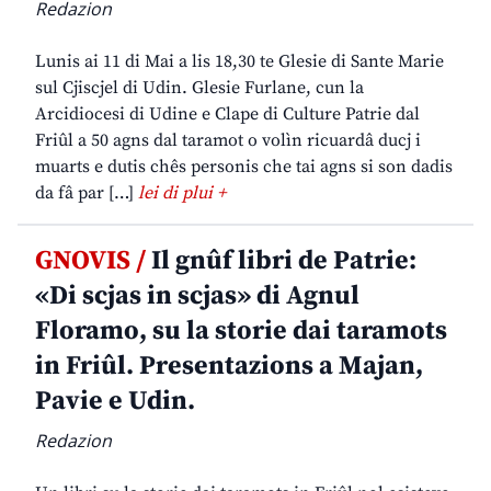
Redazion
Lunis ai 11 di Mai a lis 18,30 te Glesie di Sante Marie
sul Cjiscjel di Udin. Glesie Furlane, cun la
Arcidiocesi di Udine e Clape di Culture Patrie dal
Friûl a 50 agns dal taramot o volìn ricuardâ ducj i
muarts e dutis chês personis che tai agns si son dadis
da fâ par […]
lei di plui +
GNOVIS /
Il gnûf libri de Patrie:
«Di scjas in scjas» di Agnul
Floramo, su la storie dai taramots
in Friûl. Presentazions a Majan,
Pavie e Udin.
Redazion