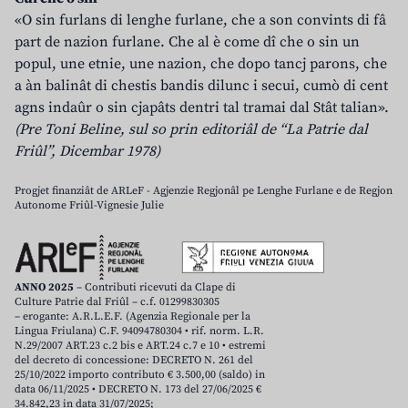
«O sin furlans di lenghe furlane, che a son convints di fâ
part de nazion furlane. Che al è come dî che o sin un
popul, une etnie, une nazion, che dopo tancj parons, che
a àn balinât di chestis bandis dilunc i secui, cumò di cent
agns indaûr o sin cjapâts dentri tal tramai dal Stât talian».
(Pre Toni Beline, sul so prin editoriâl de “La Patrie dal
Friûl”, Dicembar 1978)
Progjet finanziât de ARLeF - Agjenzie Regjonâl pe Lenghe Furlane e de Regjon
Autonome Friûl-Vignesie Julie
ANNO 2025
– Contributi ricevuti da Clape di
Culture Patrie dal Friûl – c.f. 01299830305
– erogante: A.R.L.E.F. (Agenzia Regionale per la
Lingua Friulana) C.F. 94094780304 • rif. norm. L.R.
N.29/2007 ART.23 c.2 bis e ART.24 c.7 e 10 • estremi
del decreto di concessione: DECRETO N. 261 del
25/10/2022 importo contributo € 3.500,00 (saldo) in
data 06/11/2025 • DECRETO N. 173 del 27/06/2025 €
34.842,23 in data 31/07/2025;