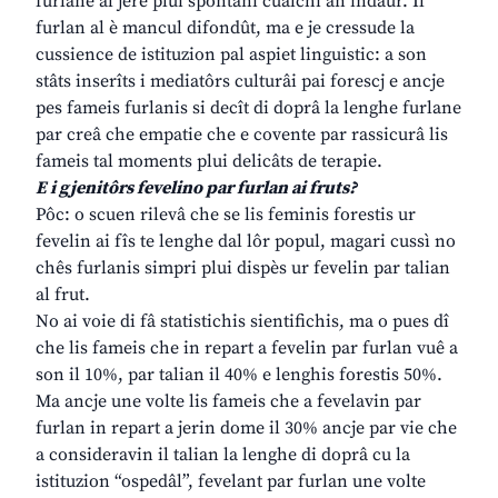
furlane al jere plui spontani cualchi an indaûr. Il
furlan al è mancul difondût, ma e je cressude la
cussience de istituzion pal aspiet linguistic: a son
stâts inserîts i mediatôrs culturâi pai forescj e ancje
pes fameis furlanis si decît di doprâ la lenghe furlane
par creâ che empatie che e covente par rassicurâ lis
fameis tal moments plui delicâts de terapie.
E i gjenitôrs fevelino par furlan ai fruts?
Pôc: o scuen rilevâ che se lis feminis forestis ur
fevelin ai fîs te lenghe dal lôr popul, magari cussì no
chês furlanis simpri plui dispès ur fevelin par talian
al frut.
No ai voie di fâ statistichis sientifichis, ma o pues dî
che lis fameis che in repart a fevelin par furlan vuê a
son il 10%, par talian il 40% e lenghis forestis 50%.
Ma ancje une volte lis fameis che a fevelavin par
furlan in repart a jerin dome il 30% ancje par vie che
a consideravin il talian la lenghe di doprâ cu la
istituzion “ospedâl”, fevelant par furlan une volte