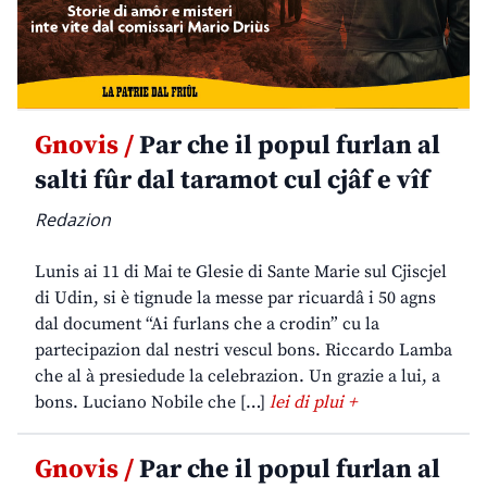
Gnovis /
Par che il popul furlan al
salti fûr dal taramot cul cjâf e vîf
Redazion
Lunis ai 11 di Mai te Glesie di Sante Marie sul Cjiscjel
di Udin, si è tignude la messe par ricuardâ i 50 agns
dal document “Ai furlans che a crodin” cu la
partecipazion dal nestri vescul bons. Riccardo Lamba
che al à presiedude la celebrazion. Un grazie a lui, a
bons. Luciano Nobile che […]
lei di plui +
Gnovis /
Par che il popul furlan al