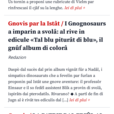
Us tornin a proponi une rubricute di Vielm par
rinfrescasi il cjâf su la lenghe.
lei di plui +
Gnovis par la Istât /
I Gnognosaurs
a imparin a svolâ: al rive in
edicule «Tal blu piturât di blu», il
gnûf album di colorâ
Redazion
Daspò dal sucès dal prin album vignût fûr a Nadâl, i
simpatics dinosauruts che a fevelin par furlan a
proponin pal Istât une gnove aventure: il professôr
Einsaur e il so fedêl assistent Blik a provin di svolâ,
ispirâts dai pterodatils. Rivarano? ◆ A partî de fin di
Jugn al è rivât tes ediculis dal […]
lei di plui +