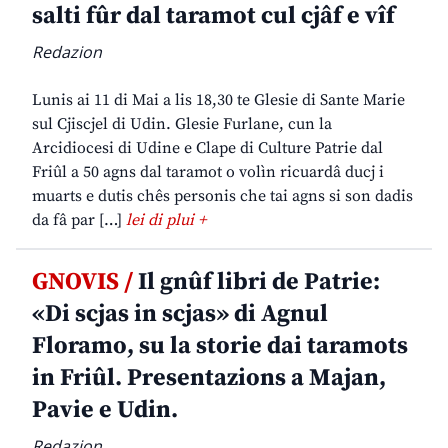
salti fûr dal taramot cul cjâf e vîf
Redazion
Lunis ai 11 di Mai a lis 18,30 te Glesie di Sante Marie
sul Cjiscjel di Udin. Glesie Furlane, cun la
Arcidiocesi di Udine e Clape di Culture Patrie dal
Friûl a 50 agns dal taramot o volìn ricuardâ ducj i
muarts e dutis chês personis che tai agns si son dadis
da fâ par […]
lei di plui +
GNOVIS /
Il gnûf libri de Patrie:
«Di scjas in scjas» di Agnul
Floramo, su la storie dai taramots
in Friûl. Presentazions a Majan,
Pavie e Udin.
Redazion