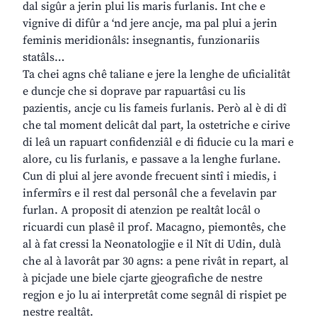
dal sigûr a jerin plui lis maris furlanis. Int che e
vignive di difûr a ‘nd jere ancje, ma pal plui a jerin
feminis meridionâls: insegnantis, funzionariis
statâls…
Ta chei agns chê taliane e jere la lenghe de uficialitât
e duncje che si doprave par rapuartâsi cu lis
pazientis, ancje cu lis fameis furlanis. Però al è di dî
che tal moment delicât dal part, la ostetriche e cirive
di leâ un rapuart confidenziâl e di fiducie cu la mari e
alore, cu lis furlanis, e passave a la lenghe furlane.
Cun di plui al jere avonde frecuent sintî i miedis, i
infermîrs e il rest dal personâl che a fevelavin par
furlan. A proposit di atenzion pe realtât locâl o
ricuardi cun plasê il prof. Macagno, piemontês, che
al à fat cressi la Neonatologjie e il Nît di Udin, dulà
che al à lavorât par 30 agns: a pene rivât in repart, al
à picjade une biele cjarte gjeografiche de nestre
regjon e jo lu ai interpretât come segnâl di rispiet pe
nestre realtât.