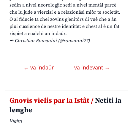
sedin a nivel neorologjic sedi a nivel mentâl parcè
che lu jude a vierzisi e a relazionâsi miôr te societât.
O ai fiducie ta chei zovins gjenitôrs di vuê che a àn
plui cussience de nestre identitât: e chest al è un fat
rispiet a cualchi an indaûr.
✒ Christian Romanini (@romanini77)
← va indaûr
va indevant →
Gnovis vielis par la Istât /
Netiti la
lenghe
Vielm