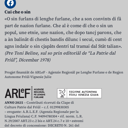
Cui che o sin
«O sin furlans di lenghe furlane, che a son convints di fâ
part de nazion furlane. Che al è come dî che o sin un
popul, une etnie, une nazion, che dopo tancj parons, che
a àn balinât di chestis bandis dilunc i secui, cumò di cent
agns indaûr o sin cjapâts dentri tal tramai dal Stât talian».
(Pre Toni Beline, sul so prin editoriâl de “La Patrie dal
Friûl”, Dicembar 1978)
Progjet finanziât de ARLeF - Agjenzie Regjonâl pe Lenghe Furlane e de Regjon
Autonome Friûl-Vignesie Julie
ANNO 2025
– Contributi ricevuti da Clape di
Culture Patrie dal Friûl – c.f. 01299830305
– erogante: A.R.L.E.F. (Agenzia Regionale per la
Lingua Friulana) C.F. 94094780304 • rif. norm. L.R.
N.29/2007 ART.23 c.2 bis e ART.24 c.7 e 10 • estremi
del decreto di concessione: DECRETO N. 261 del