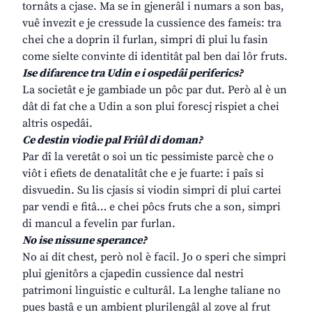
tornâts a cjase. Ma se in gjenerâl i numars a son bas,
vuê invezit e je cressude la cussience des fameis: tra
chei che a doprin il furlan, simpri di plui lu fasin
come sielte convinte di identitât pal ben dai lôr fruts.
Ise difarence tra Udin e i ospedâi periferics?
La societât e je gambiade un pôc par dut. Però al è un
dât di fat che a Udin a son plui forescj rispiet a chei
altris ospedâi.
Ce destin viodie pal Friûl di doman?
Par dî la veretât o soi un tic pessimiste parcè che o
viôt i efiets de denatalitât che e je fuarte: i paîs si
disvuedin. Su lis cjasis si viodin simpri di plui cartei
par vendi e fitâ… e chei pôcs fruts che a son, simpri
di mancul a fevelin par furlan.
No ise nissune sperance?
No ai dit chest, però nol è facil. Jo o speri che simpri
plui gjenitôrs a cjapedin cussience dal nestri
patrimoni linguistic e culturâl. La lenghe taliane no
pues bastâ e un ambient plurilengâl al zove al frut