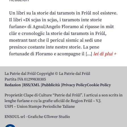
Un libri su la storie dai taramots in Friûl nol esisteve.
Il libri «Di scjas in scjas, i taramots inte storie
furlane» di Agnul/Angelo Floramo al ripasse in mût
clâr e cronologjic la storie dai taramots in Friûl,
mostrant tant che il pericul sismic al sedi une
presince costante inte nestre storie. La pene
fortunade di Floramo e acompagne il […]
lei di plui +
La Patrie dal Friûl Copyright © La Patrie dal Friûl
Partita IVA 01299830305
Redazion
RSS/XML
Pubblicità
Privacy Policy
Cookie Policy
Proprietât Clape di Culture “Patrie dal Friûl”. I articui a son scrits in
lenghe furlane e cu la grafie uficiâl de Regjon Friûl – V.J.
USPI – Union Stampe Periodiche Taliane
ENSOUL srl
-
Grafiche GTower Studio