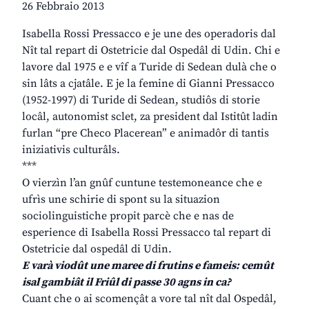
26 Febbraio 2013
Isabella Rossi Pressacco e je une des operadoris dal
Nît tal repart di Ostetricie dal Ospedâl di Udin. Chi e
lavore dal 1975 e e vîf a Turide di Sedean dulà che o
sin lâts a cjatâle. E je la femine di Gianni Pressacco
(1952-1997) di Turide di Sedean, studiôs di storie
locâl, autonomist sclet, za president dal Istitût ladin
furlan “pre Checo Placerean” e animadôr di tantis
iniziativis culturâls.
***
O vierzìn l’an gnûf cuntune testemoneance che e
ufrìs une schirie di spont su la situazion
sociolinguistiche propit parcè che e nas de
esperience di Isabella Rossi Pressacco tal repart di
Ostetricie dal ospedâl di Udin.
E varà viodût une maree di frutins e fameis: cemût
isal gambiât il Friûl di passe 30 agns in ca?
Cuant che o ai scomençât a vore tal nît dal Ospedâl,