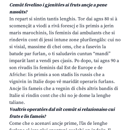
Cemût fevelino i gjenitôrs ai fruts ancje a pene
nassûts?
In repart si sintin tantis lenghis. Tor dai agns 80 si à
scomençât a viodi a rivâ forescj e lis primis a jerin
maris marochinis, lis feminis dai ambulants che si
rindevin cont di jessi intune zone plurilengâls: cui no
si visial, massime di chei oms, che a fasevin la
batude par furlan, o ti saludavin cuntun “mandi”
imparât lant a vendi pes cjasis. Po dopo, tai agns 90 a
son rivadis lis feminis dal Est de Europe e de
Afriche: lis primis a son stadis lis russis che a
vignivin in Italie dopo vê maridât operaris furlans.
Ancje lis fameis che a vegnin di chês altris bandis di
Italie si rindin cont che chi no je dome la lenghe
taliane.
Voaltris operatôrs dal nît cemût si relazionaiso cui
fruts e lis fameis?
Come che o acenavi ancje prime, l’ûs de lenghe