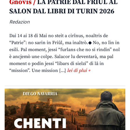
Gnovis /
LA PATRIE DAL FRIÛL AL
SALON DAL LIBRI DI TURIN 2026
Redazion
Dai 14 ai 18 di Mai no steit a cirînus, noaltris de
“Patrie”: no sarin in Friûl, ma inaltrò.◆ No, no lìn in
esili. Pal moment, jessi “furlans che no si rindin” nol
è ancjemò une colpe. Salacor lu deventarà, ma pal
moment o podin jessi “libars di sielzi” di lâ in
“mission”. Une mission […]
lei di plui +