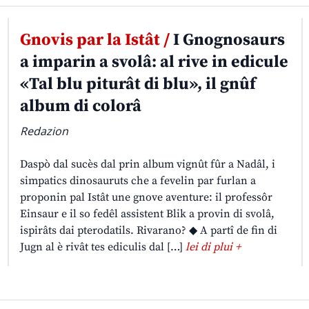
Gnovis par la Istât /
I Gnognosaurs
a imparin a svolâ: al rive in edicule
«Tal blu piturât di blu», il gnûf
album di colorâ
Redazion
Daspò dal sucès dal prin album vignût fûr a Nadâl, i
simpatics dinosauruts che a fevelin par furlan a
proponin pal Istât une gnove aventure: il professôr
Einsaur e il so fedêl assistent Blik a provin di svolâ,
ispirâts dai pterodatils. Rivarano? ◆ A partî de fin di
Jugn al è rivât tes ediculis dal […]
lei di plui +