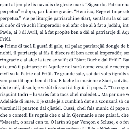
cjant al jemple lis navadis de glesie mari: “Sigeardo, Patriarcha
perpetua” e dopo, par buine gracie: “Henrico, Rege et Imperato
perpetua.” Vie pe liturgjie patriarchine Siart, sentât su la sô ca
al onôr di vê achì l’imperadôr e al afâr che al à fat a judâlu, in
Pavie, ai 3 di Avrîl, al à fat propite ben a dâi al patriarcje di A
Friûl.
◆ Prime di tacâ il gustâ di gale, tal palaç patriarcjâl dongje de 
nobii, il patriarcje al fâs il discors di bon acet al imperadôr, se
ringracie e al alce la tace ae salût di “Siart Duche dal Friûl”. 
di cumò il patriarcje di Aquilee nol sarà dome vescul e metropo
civîl su la Patrie dal Friûl. Te grande sale, sot dai volts tignût
ven puartât ogni ben di Diu. E tache la musiche e Siart, sotvôs,
dîs te nêf, discolç e vistût di sac ti à tignût il pape…”. “Tu cogn
rispuint Indrì – lu varès fat a tocs chel maledet… Ma par une v
Adelaide di Suse. E je stade jê a cumbinâ dut e a sconzurâ sô c
vierzimi il puarton dal cjistiel. Cussì, chel fals munic di pape
che o comedi lis rognis che o ai in Gjermanie e me paiarà, chel 
“Maestât, o sarai cun te. O larìn sù par Vençon e Scluse, e o fev