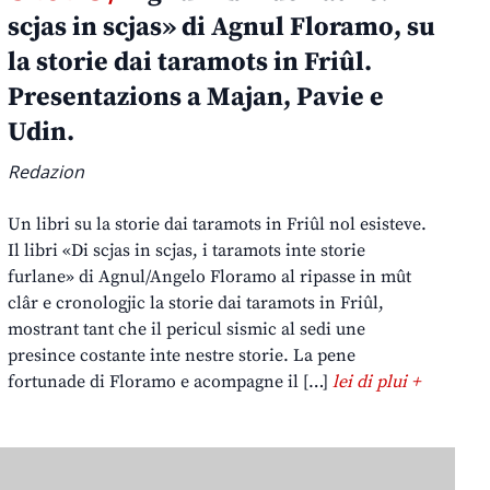
scjas in scjas» di Agnul Floramo, su
la storie dai taramots in Friûl.
Presentazions a Majan, Pavie e
Udin.
Redazion
Un libri su la storie dai taramots in Friûl nol esisteve.
Il libri «Di scjas in scjas, i taramots inte storie
furlane» di Agnul/Angelo Floramo al ripasse in mût
clâr e cronologjic la storie dai taramots in Friûl,
mostrant tant che il pericul sismic al sedi une
presince costante inte nestre storie. La pene
fortunade di Floramo e acompagne il […]
lei di plui +