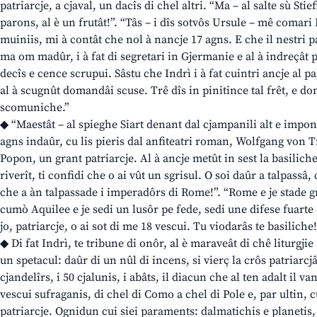
patriarcje, a cjaval, un dacîs di chel altri. “Ma – al salte sù Stie
parons, al è un frutât!”. “Tâs – i dîs sotvôs Ursule – mê comari M
muiniis, mi à contât che nol à nancje 17 agns. E che il nestri p
ma om madûr, i à fat di segretari in Gjermanie e al à indreçât p
decîs e cence scrupui. Sâstu che Indrì i à fat cuintri ancje al pap
al à scugnût domandâi scuse. Trê dîs in pinitince tal frêt, e do
scomuniche.”
◆ “Maestât – al spieghe Siart denant dal cjampanili alt e imponen
agns indaûr, cu lis pieris dal anfiteatri roman, Wolfgang von T
Popon, un grant patriarcje. Al à ancje metût in sest la basiliche 
riverît, ti confidi che o ai vût un sgrisul. O soi daûr a talpassâ,
che a àn talpassade i imperadôrs di Rome!”. “Rome e je stade g
cumò Aquilee e je sedi un lusôr pe fede, sedi une difese fuart
jo, patriarcje, o ai sot di me 18 vescui. Tu viodarâs te basiliche!
◆ Di fat Indrì, te tribune di onôr, al è maraveât di chê liturgjie
un spetacul: daûr di un nûl di incens, si vierç la crôs patriarcj
cjandelîrs, i 50 cjalunis, i abâts, il diacun che al ten adalt il va
vescui sufraganis, di chel di Como a chel di Pole e, par ultin, 
patriarcje. Ognidun cui siei paraments: dalmatichis e planetis, p