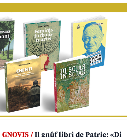
GNOVIS /
Il gnûf libri de Patrie: «Di