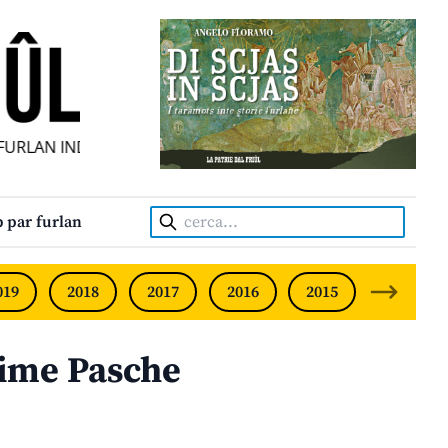
LAN INDIPENDENT • INDEPENDENT FRIULIAN MONTHLY • N
Cerca:
 par furlan
019
2018
2017
2016
2015
2014
time Pasche