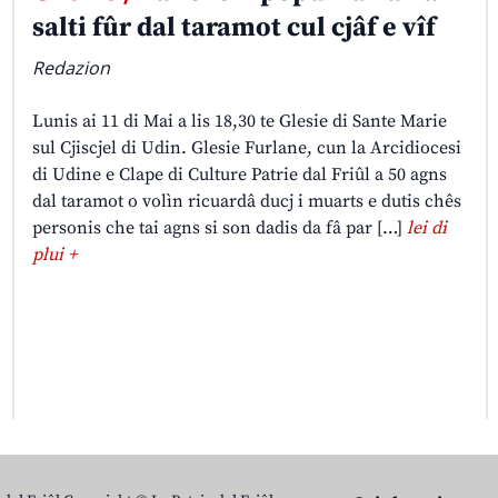
salti fûr dal taramot cul cjâf e vîf
Redazion
Lunis ai 11 di Mai a lis 18,30 te Glesie di Sante Marie
sul Cjiscjel di Udin. Glesie Furlane, cun la Arcidiocesi
di Udine e Clape di Culture Patrie dal Friûl a 50 agns
dal taramot o volìn ricuardâ ducj i muarts e dutis chês
personis che tai agns si son dadis da fâ par […]
lei di
plui +