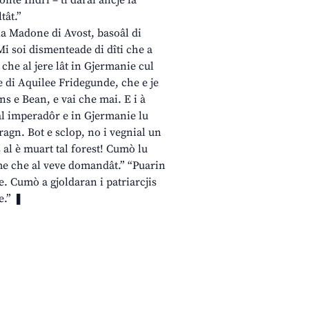
nte Indrì – ti darai ancje la
tât.”
e la Madone di Avost, basoâl di
Mi soi dismenteade di dîti che a
 che al jere lât in Gjermanie cul
e di Aquilee Fridegunde, che e je
ins e Bean, e vai che mai. E i à
al imperadôr e in Gjermanie lu
Cragn. Bot e sclop, no i vegnial un
s al è muart tal forest! Cumò lu
ome che al veve domandât.” “Puarin
ie. Cumò a gjoldaran i patriarcjis
e.” ❚