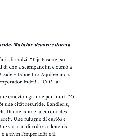
uride. Ma la lôr aleance e durarà
inît di molzi. “E je Pasche, sù
 dal dì che a scampanotin e cumò a
 Ursule – Dome tu a Aquilee no tu
’Imperadôr Indrì!”. “Cui?” al
e une emozion grande par Indrì: “O
t une citât resuride. Bandieris,
reli. Di une bande la corone des
iere!”. Une fulugne di curiôs e
ne varietât di colôrs e lenghis
 e a rivin l’imperadôr e il