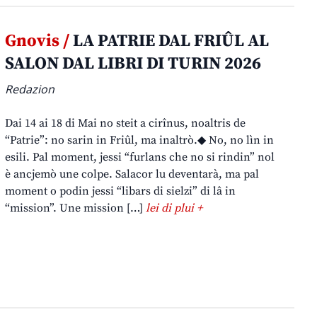
Gnovis /
LA PATRIE DAL FRIÛL AL
SALON DAL LIBRI DI TURIN 2026
Redazion
Dai 14 ai 18 di Mai no steit a cirînus, noaltris de
“Patrie”: no sarin in Friûl, ma inaltrò.◆ No, no lìn in
esili. Pal moment, jessi “furlans che no si rindin” nol
è ancjemò une colpe. Salacor lu deventarà, ma pal
moment o podin jessi “libars di sielzi” di lâ in
“mission”. Une mission […]
lei di plui +