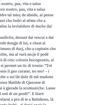
 nostro, pax, vita e salus
re nostro, pax, vita e salus
tidre tal mieç de abside, al pense
tant che Indrì al stime che a
quilee la invistidure di duche dal
basiliche, denant dai vescui e dai
ntât dongje di lui, e chest al
Batimans di ducj, che a capissin che
lite, ma al varà ancje il podê
s sù di cinc colonis bocognonis, al
 si permet un tic di ironie: “Trê
ossis il gno caratar, no mo? – i
olte o soi lât daûr di mê madone
usine Matilde di Cjanosse di
 mi à gjavade la scomuniche. Lasse
osti di un predi!”. E Siart:
elarai a pro di te a Ratisbone, là