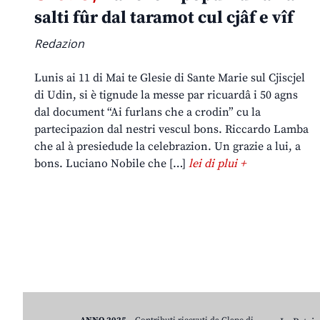
salti fûr dal taramot cul cjâf e vîf
Redazion
Lunis ai 11 di Mai te Glesie di Sante Marie sul Cjiscjel
di Udin, si è tignude la messe par ricuardâ i 50 agns
dal document “Ai furlans che a crodin” cu la
partecipazion dal nestri vescul bons. Riccardo Lamba
che al à presiedude la celebrazion. Un grazie a lui, a
bons. Luciano Nobile che […]
lei di plui +