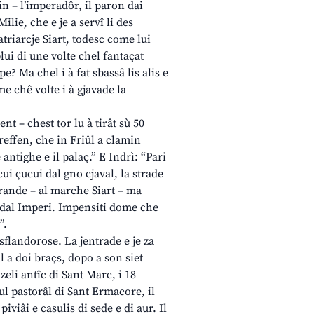
fin – l’imperadôr, il paron dai
ilie, che e je a servî li des
atriarcje Siart, todesc come lui
lui di une volte chel fantaçat
e? Ma chel i à fat sbassâ lis alis e
me chê volte i à gjavade la
t – chest tor lu à tirât sù 50
reffen, che in Friûl a clamin
antighe e il palaç.” E Indrì: “Pari
 cui çucui dal gno cjaval, la strade
rande – al marche Siart – ma
e dal Imperi. Impensiti dome che
”.
 sflandorose. La jentrade e je za
âl a doi braçs, dopo a son siet
nzeli antîc di Sant Marc, i 18
cul pastorâl di Sant Ermacore, il
iviâi e casulis di sede e di aur. Il