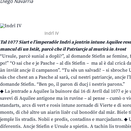
Diego Navarria
Indrî IV
Tal 1077 Siart e l’imperadôr Indrì a jentrin intune Aquilee res
mancul di un Istât, parcè che il Patriarcje al murirà in Avost
“Ursule, parcè sunial a dopli?”, al domande Stiefin ae femine, f
po!” “O sai che e je Pasche – al dîs Stiefin – ma al è dal cricâ
àn inviât ancje il campanon”. “Tu sês un salvadi! – si sbroche
sâs che chest an a Pasche al sarà, cul nestri patriarcje, ancje l
domande Stiefin. “Ben po, il paron di ducj i nestris parons.”
◆ La jentrade a Aquilee la buinore dai 16 di Avrîl dal 1077 e j
savevi di Aquilee antigone ma in ruvine – al pense – cumò o viô
standarts, arcs di vert e rosis intune zornade di Vierte e di so
monts, di chê altre un aiarin lizêr cul bonodôr dal mâr. Biele t
jemple lis stradis. Nobii e predis, contadins e marcjadants. ◆ U
diferentis. Ancje Stiefin e Ursule a spietin. A tachin lis trombis