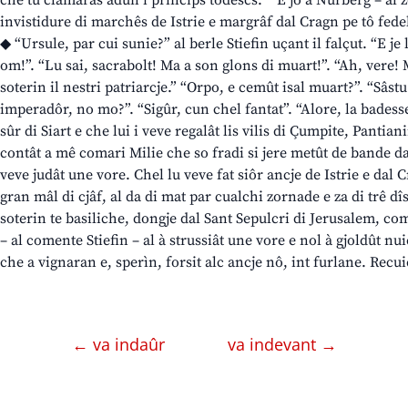
che tu clamarâs adun i princips todescs.” “E jo a Nürberg – al zo
invistidure di marchês de Istrie e margrâf dal Cragn pe tô fedel
◆ “Ursule, par cui sunie?” al berle Stiefin uçant il falçut. “E j
om!”. “Lu sai, sacrabolt! Ma a son glons di muart!”. “Ah, vere! 
soterin il nestri patriarcje.” “Orpo, e cemût isal muart?”. “Sâstu
imperadôr, no mo?”. “Sigûr, cun chel fantat”. “Alore, la badess
sûr di Siart e che lui i veve regalât lis vilis di Çumpite, Pantian
contât a mê comari Milie che so fradi si jere metût de bande d
veve judât une vore. Chel lu veve fat siôr ancje de Istrie e dal 
gran mâl di cjâf, al da di mat par cualchi zornade e za di trê dî
soterin te basiliche, dongje dal Sant Sepulcri di Jerusalem, c
– al comente Stiefin – al à strussiât une vore e nol à gjoldût nu
che a vignaran e, sperìn, forsit alc ancje nô, int furlane. Recui
← va indaûr
va indevant →