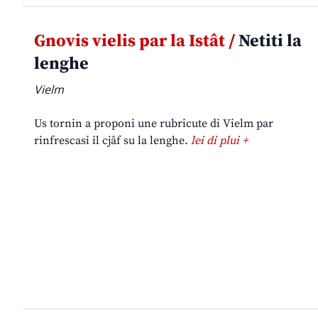
Gnovis vielis par la Istât /
Netiti la
lenghe
Vielm
Us tornin a proponi une rubricute di Vielm par
rinfrescasi il cjâf su la lenghe.
lei di plui +