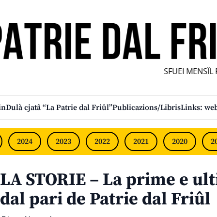
SFUEI MENSÎL FUR
in
Dulà cjatâ “La Patrie dal Friûl”
Publicazions/Libris
Links: web
2024
2023
2022
2021
2020
2
LA STORIE – La prime e ul
dal pari de Patrie dal Friûl