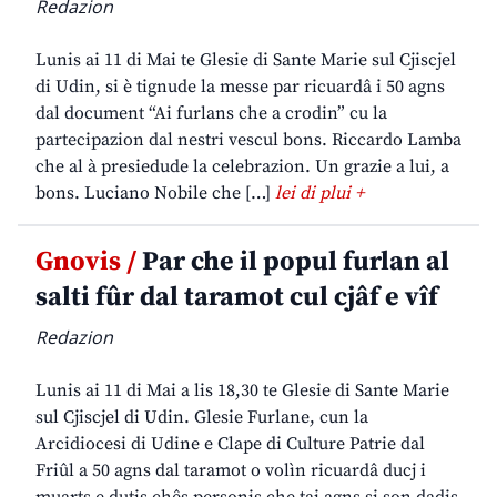
Redazion
Lunis ai 11 di Mai te Glesie di Sante Marie sul Cjiscjel
di Udin, si è tignude la messe par ricuardâ i 50 agns
dal document “Ai furlans che a crodin” cu la
partecipazion dal nestri vescul bons. Riccardo Lamba
che al à presiedude la celebrazion. Un grazie a lui, a
bons. Luciano Nobile che […]
lei di plui +
Gnovis /
Par che il popul furlan al
salti fûr dal taramot cul cjâf e vîf
Redazion
Lunis ai 11 di Mai a lis 18,30 te Glesie di Sante Marie
sul Cjiscjel di Udin. Glesie Furlane, cun la
Arcidiocesi di Udine e Clape di Culture Patrie dal
Friûl a 50 agns dal taramot o volìn ricuardâ ducj i