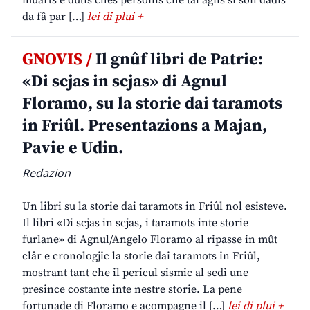
muarts e dutis chês personis che tai agns si son dadis
da fâ par […]
lei di plui +
GNOVIS /
Il gnûf libri de Patrie:
«Di scjas in scjas» di Agnul
Floramo, su la storie dai taramots
in Friûl. Presentazions a Majan,
Pavie e Udin.
Redazion
Un libri su la storie dai taramots in Friûl nol esisteve.
Il libri «Di scjas in scjas, i taramots inte storie
furlane» di Agnul/Angelo Floramo al ripasse in mût
clâr e cronologjic la storie dai taramots in Friûl,
mostrant tant che il pericul sismic al sedi une
presince costante inte nestre storie. La pene
fortunade di Floramo e acompagne il […]
lei di plui +