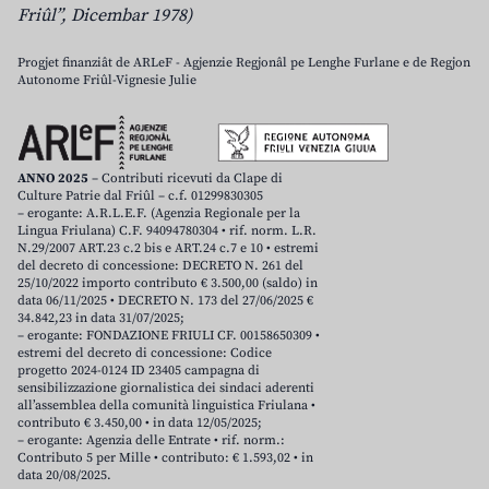
Friûl”, Dicembar 1978)
Progjet finanziât de ARLeF - Agjenzie Regjonâl pe Lenghe Furlane e de Regjon
Autonome Friûl-Vignesie Julie
ANNO 2025
– Contributi ricevuti da Clape di
Culture Patrie dal Friûl – c.f. 01299830305
– erogante: A.R.L.E.F. (Agenzia Regionale per la
Lingua Friulana) C.F. 94094780304 • rif. norm. L.R.
N.29/2007 ART.23 c.2 bis e ART.24 c.7 e 10 • estremi
del decreto di concessione: DECRETO N. 261 del
25/10/2022 importo contributo € 3.500,00 (saldo) in
data 06/11/2025 • DECRETO N. 173 del 27/06/2025 €
34.842,23 in data 31/07/2025;
– erogante: FONDAZIONE FRIULI CF. 00158650309 •
estremi del decreto di concessione: Codice
progetto 2024-0124 ID 23405 campagna di
sensibilizzazione giornalistica dei sindaci aderenti
all’assemblea della comunità linguistica Friulana •
contributo € 3.450,00 • in data 12/05/2025;
– erogante: Agenzia delle Entrate • rif. norm.:
Contributo 5 per Mille • contributo: € 1.593,02 • in
data 20/08/2025.