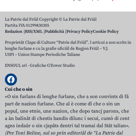
La Patrie dal Friûl Copyright © La Patrie dal Friûl
Partita IVA 01299830305
Redazion
RSS/XML
Pubblicità
Privacy Policy
Cookie Policy
Proprietât Clape di Culture “Patrie dal Friûl”. I articui a son scrits in
lenghe furlane e cu la grafie uficiâl de Regjon Friûl – V.J.
USPI – Union Stampe Periodiche Taliane
ENSOUL srl
-
Grafiche GTower Studio
Cui che o sin
«O sin furlans di lenghe furlane, che a son convints di fâ
part de nazion furlane. Che al è come dî che o sin un
popul, une etnie, une nazion, che dopo tancj parons, che
a àn balinât di chestis bandis dilunc i secui, cumò di cent
agns indaûr o sin cjapâts dentri tal tramai dal Stât talian».
(Pre Toni Beline, sul so prin editoriâl de “La Patrie dal