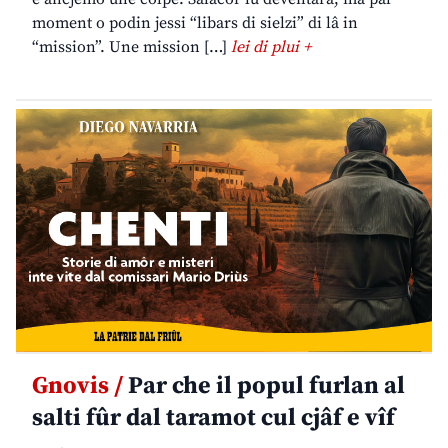
moment o podin jessi “libars di sielzi” di lâ in
“mission”. Une mission […]
lei di plui +
Gnovis /
Par che il popul furlan al
salti fûr dal taramot cul cjâf e vîf