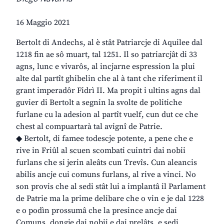
16 Maggio 2021
Bertolt di Andechs, al è stât Patriarcje di Aquilee dal
1218 fin ae sô muart, tal 1251. Il so patriarcjât di 33
agns, lunc e vivarôs, al incjarne espression la plui
alte dal partît ghibelin che al à tant che riferiment il
grant imperadôr Fidrì II. Ma propit i ultins agns dal
guvier di Bertolt a segnin la svolte de politiche
furlane cu la adesion al partît vuelf, cun dut ce che
chest al compuartarà tal avignî de Patrie.
◆ Bertolt, di famee todescje potente, a pene che e
rive in Friûl al scuen scombati cuintri dai nobii
furlans che si jerin aleâts cun Trevîs. Cun aleancis
abilis ancje cui comuns furlans, al rive a vinci. No
son provis che al sedi stât lui a implantâ il Parlament
de Patrie ma la prime delibare che o vin e je dal 1228
e o podìn prossumâ che la presince ancje dai
Comuns, dongje dai nobii e dai prelâts, e sedi