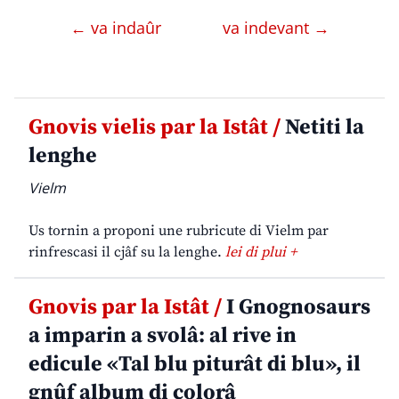
← va indaûr
va indevant →
Gnovis vielis par la Istât /
Netiti la
lenghe
Vielm
Us tornin a proponi une rubricute di Vielm par
rinfrescasi il cjâf su la lenghe.
lei di plui +
Gnovis par la Istât /
I Gnognosaurs
a imparin a svolâ: al rive in
edicule «Tal blu piturât di blu», il
gnûf album di colorâ