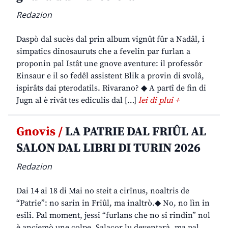
Redazion
Daspò dal sucès dal prin album vignût fûr a Nadâl, i
simpatics dinosauruts che a fevelin par furlan a
proponin pal Istât une gnove aventure: il professôr
Einsaur e il so fedêl assistent Blik a provin di svolâ,
ispirâts dai pterodatils. Rivarano? ◆ A partî de fin di
Jugn al è rivât tes ediculis dal […]
lei di plui +
Gnovis /
LA PATRIE DAL FRIÛL AL
SALON DAL LIBRI DI TURIN 2026
Redazion
Dai 14 ai 18 di Mai no steit a cirînus, noaltris de
“Patrie”: no sarin in Friûl, ma inaltrò.◆ No, no lìn in
esili. Pal moment, jessi “furlans che no si rindin” nol
è ancjemò une colpe. Salacor lu deventarà, ma pal