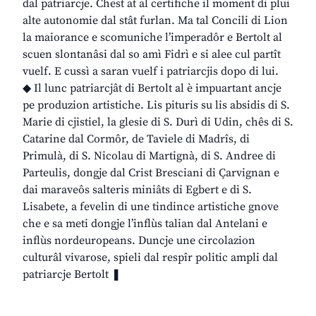
dal patriarcje. Chest at al certifiche il moment di plui
alte autonomie dal stât furlan. Ma tal Concili di Lion
la maiorance e scomuniche l’imperadôr e Bertolt al
scuen slontanâsi dal so amì Fidrì e si alee cul partît
vuelf. E cussì a saran vuelf i patriarcjis dopo di lui.
◆ Il lunc patriarcjât di Bertolt al è impuartant ancje
pe produzion artistiche. Lis pituris su lis absidis di S.
Marie di cjistiel, la glesie di S. Durì di Udin, chês di S.
Catarine dal Cormôr, de Taviele di Madrîs, di
Primulà, di S. Nicolau di Martignà, di S. Andree di
Parteulis, dongje dal Crist Bresciani di Çarvignan e
dai maraveôs salteris miniâts di Egbert e di S.
Lisabete, a fevelin di une tindince artistiche gnove
che e sa meti dongje l’inflùs talian dal Antelani e
inflùs nordeuropeans. Duncje une circolazion
culturâl vivarose, spieli dal respîr politic ampli dal
patriarcje Bertolt ❚