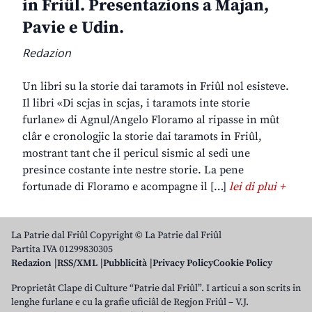
in Friûl. Presentazions a Majan,
Pavie e Udin.
Redazion
Un libri su la storie dai taramots in Friûl nol esisteve.
Il libri «Di scjas in scjas, i taramots inte storie
furlane» di Agnul/Angelo Floramo al ripasse in mût
clâr e cronologjic la storie dai taramots in Friûl,
mostrant tant che il pericul sismic al sedi une
presince costante inte nestre storie. La pene
fortunade di Floramo e acompagne il […]
lei di plui +
La Patrie dal Friûl Copyright © La Patrie dal Friûl
Partita IVA 01299830305
Redazion
RSS/XML
Pubblicità
Privacy Policy
Cookie Policy
Proprietât Clape di Culture “Patrie dal Friûl”. I articui a son scrits in
lenghe furlane e cu la grafie uficiâl de Regjon Friûl – V.J.