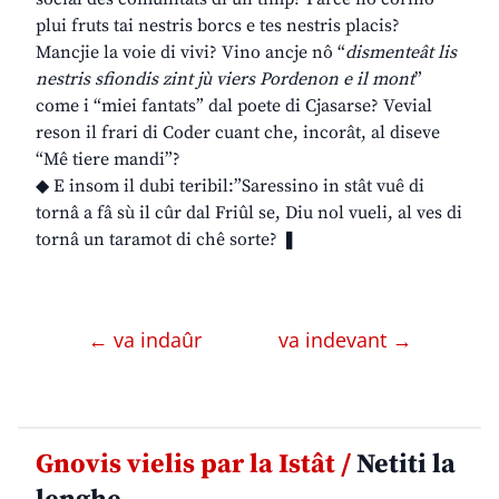
plui fruts tai nestris borcs e tes nestris placis?
Mancjie la voie di vivi? Vino ancje nô “
dismenteât lis
nestris sfiondis zint jù viers Pordenon e il mont
”
come i “miei fantats” dal poete di Cjasarse? Vevial
reson il frari di Coder cuant che, incorât, al diseve
“Mê tiere mandi”?
◆ E insom il dubi teribil:”Saressino in stât vuê di
tornâ a fâ sù il cûr dal Friûl se, Diu nol vueli, al ves di
tornâ un taramot di chê sorte? ❚
← va indaûr
va indevant →
Gnovis vielis par la Istât /
Netiti la