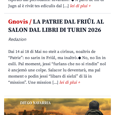
Jugn al è rivât tes ediculis dal […]
lei di plui +
Gnovis /
LA PATRIE DAL FRIÛL AL
SALON DAL LIBRI DI TURIN 2026
Redazion
Dai 14 ai 18 di Mai no steit a cirînus, noaltris de
“Patrie”: no sarin in Friûl, ma inaltrò.◆ No, no lìn in
esili. Pal moment, jessi “furlans che no si rindin” nol
è ancjemò une colpe. Salacor lu deventarà, ma pal
moment o podin jessi “libars di sielzi” di lâ in
“mission”. Une mission […]
lei di plui +