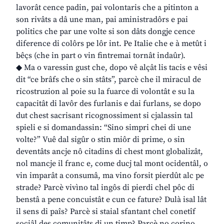
lavorât cence padin, pai volontaris che a pitinton a
son rivâts a dâ une man, pai aministradôrs e pai
politics che par une volte si son dâts dongje cence
diference di colôrs pe lôr int. Pe Italie che e à metût i
bêçs (che in part o vin fintremai tornât indaûr).
◆ Ma o varessin gust che, dopo vê alçât lis tacis e vêsi
dit “ce brâfs che o sin stâts”, parcè che il miracul de
ricostruzion al poie su la fuarce di volontât e su la
capacitât di lavôr des furlanis e dai furlans, se dopo
dut chest sacrisant ricognossiment si cjalassin tal
spieli e si domandassin: “Sino simpri chei di une
volte?” Vuê dal sigûr o stin miôr di prime, o sin
deventâts ancje nô citadins di chest mont globalizât,
nol mancje il franc e, come ducj tal mont ocidentâl, o
vin imparât a consumâ, ma vino forsit pierdût alc pe
strade? Parcè vivìno tal ingôs di pierdi chel pôc di
benstâ a pene concuistât e cun ce fature? Dulà isal lât
il sens di paîs? Parcè si staial sfantant chel conetîf
sociâl des comunitâts di un timp? Parcè no corino