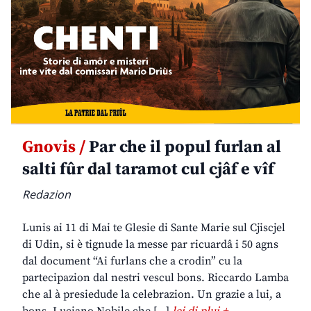
Gnovis /
Par che il popul furlan al
salti fûr dal taramot cul cjâf e vîf
Redazion
Lunis ai 11 di Mai te Glesie di Sante Marie sul Cjiscjel
di Udin, si è tignude la messe par ricuardâ i 50 agns
dal document “Ai furlans che a crodin” cu la
partecipazion dal nestri vescul bons. Riccardo Lamba
che al à presiedude la celebrazion. Un grazie a lui, a
bons. Luciano Nobile che […]
lei di plui +