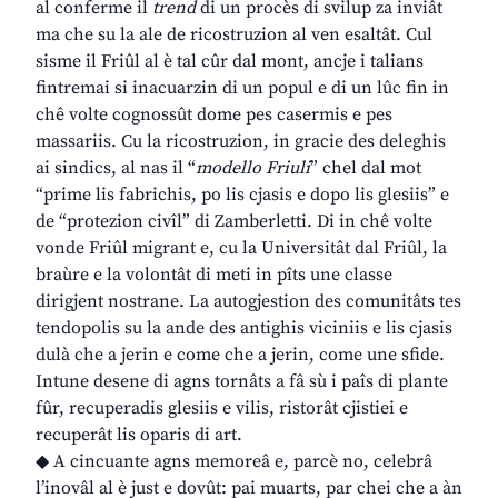
al conferme il
trend
di un procès di svilup za inviât
ma che su la ale de ricostruzion al ven esaltât. Cul
sisme il Friûl al è tal cûr dal mont, ancje i talians
fintremai si inacuarzin di un popul e di un lûc fin in
chê volte cognossût dome pes casermis e pes
massariis. Cu la ricostruzion, in gracie des deleghis
ai sindics, al nas il “
modello Friuli
” chel dal mot
“prime lis fabrichis, po lis cjasis e dopo lis glesiis” e
de “protezion civîl” di Zamberletti. Di in chê volte
vonde Friûl migrant e, cu la Universitât dal Friûl, la
braùre e la volontât di meti in pîts une classe
dirigjent nostrane. La autogjestion des comunitâts tes
tendopolis su la ande des antighis viciniis e lis cjasis
dulà che a jerin e come che a jerin, come une sfide.
Intune desene di agns tornâts a fâ sù i paîs di plante
fûr, recuperadis glesiis e vilis, ristorât cjistiei e
recuperât lis oparis di art.
◆ A cincuante agns memoreâ e, parcè no, celebrâ
l’inovâl al è just e dovût: pai muarts, par chei che a àn