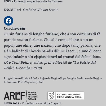
USPI – Union Stampe Periodiche Taliane
ENSOUL srl
-
Grafiche GTower Studio
Cui che o sin
«O sin furlans di lenghe furlane, che a son convints di fâ
part de nazion furlane. Che al è come dî che o sin un
popul, une etnie, une nazion, che dopo tancj parons, che
a àn balinât di chestis bandis dilunc i secui, cumò di cent
agns indaûr o sin cjapâts dentri tal tramai dal Stât talian».
(Pre Toni Beline, sul so prin editoriâl de “La Patrie dal
Friûl”, Dicembar 1978)
Progjet finanziât de ARLeF - Agjenzie Regjonâl pe Lenghe Furlane e de Regjon
Autonome Friûl-Vignesie Julie
ANNO 2025
– Contributi ricevuti da Clape di