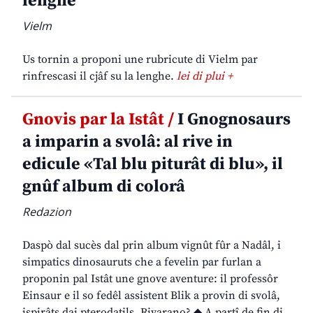
lenghe
Vielm
Us tornin a proponi une rubricute di Vielm par
rinfrescasi il cjâf su la lenghe.
lei di plui +
Gnovis par la Istât /
I Gnognosaurs
a imparin a svolâ: al rive in
edicule «Tal blu piturât di blu», il
gnûf album di colorâ
Redazion
Daspò dal sucès dal prin album vignût fûr a Nadâl, i
simpatics dinosauruts che a fevelin par furlan a
proponin pal Istât une gnove aventure: il professôr
Einsaur e il so fedêl assistent Blik a provin di svolâ,
ispirâts dai pterodatils. Rivarano? ◆ A partî de fin di