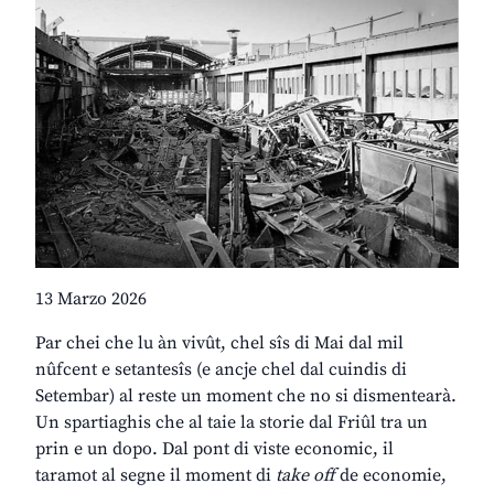
13 Marzo 2026
Par chei che lu àn vivût, chel sîs di Mai dal mil
nûfcent e setantesîs (e ancje chel dal cuindis di
Setembar) al reste un moment che no si dismentearà.
Un spartiaghis che al taie la storie dal Friûl tra un
prin e un dopo. Dal pont di viste economic, il
taramot al segne il moment di
take off
de economie,