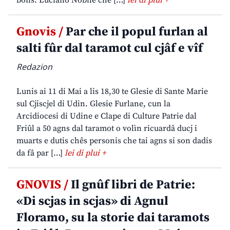
Gnovis /
Par che il popul furlan al
salti fûr dal taramot cul cjâf e vîf
Redazion
Lunis ai 11 di Mai a lis 18,30 te Glesie di Sante Marie
sul Cjiscjel di Udin. Glesie Furlane, cun la
Arcidiocesi di Udine e Clape di Culture Patrie dal
Friûl a 50 agns dal taramot o volìn ricuardâ ducj i
muarts e dutis chês personis che tai agns si son dadis
da fâ par […]
lei di plui +
GNOVIS /
Il gnûf libri de Patrie:
«Di scjas in scjas» di Agnul
Floramo, su la storie dai taramots