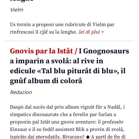
Vielm
Us tornin a proponi une rubricute di Vielm par
rinfrescasi il cjâf su la lenghe.
lei di plui +
Gnovis par la Istât /
I Gnognosaurs
a imparin a svolâ: al rive in
edicule «Tal blu piturât di blu», il
gnûf album di colorâ
Redazion
Daspò dal sucès dal prin album vignût fûr a Nadâl, i
simpatics dinosauruts che a fevelin par furlan a
proponin pal Istât une gnove aventure: il professôr
Einsaur e il so fedêl assistent Blik a provin di svolâ,
ispirâts dai pterodatils. Rivarano? ◆ A partî de fin di