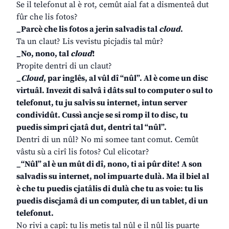
Se il telefonut al è rot, cemût aial fat a dismenteâ dut
fûr che lis fotos?
_Parcè che lis fotos a jerin salvadis tal
cloud
.
Ta un claut? Lis vevistu picjadis tal mûr?
_No, nono, tal
cloud
!
Propite dentri di un claut?
_
Cloud
, par inglês, al vûl dî “nûl”. Al è come un disc
virtuâl. Invezit di salvâ i dâts sul to computer o sul to
telefonut, tu ju salvis su internet, intun server
condividût. Cussì ancje se si romp il to disc, tu
puedis simpri cjatâ dut, dentri tal “nûl”.
Dentri di un nûl? No mi somee tant comut. Cemût
vâstu sù a cirî lis fotos? Cul elicotar?
_“Nûl” al è un mût di dî, nono, ti ai pûr dite! A son
salvadis su internet, nol impuarte dulà. Ma il biel al
è che tu puedis cjatâlis di dulà che tu as voie: tu lis
puedis discjamâ di un computer, di un tablet, di un
telefonut.
No rivi a capî: tu lis metis tal nûl e il nûl lis puarte