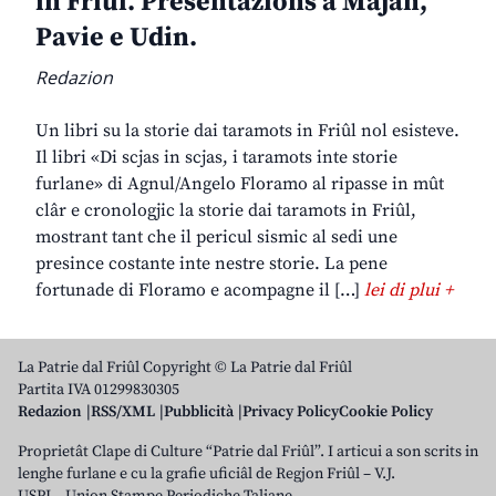
in Friûl. Presentazions a Majan,
Pavie e Udin.
Redazion
Un libri su la storie dai taramots in Friûl nol esisteve.
Il libri «Di scjas in scjas, i taramots inte storie
furlane» di Agnul/Angelo Floramo al ripasse in mût
clâr e cronologjic la storie dai taramots in Friûl,
mostrant tant che il pericul sismic al sedi une
presince costante inte nestre storie. La pene
fortunade di Floramo e acompagne il […]
lei di plui +
La Patrie dal Friûl Copyright © La Patrie dal Friûl
Partita IVA 01299830305
Redazion
RSS/XML
Pubblicità
Privacy Policy
Cookie Policy
Proprietât Clape di Culture “Patrie dal Friûl”. I articui a son scrits in
lenghe furlane e cu la grafie uficiâl de Regjon Friûl – V.J.