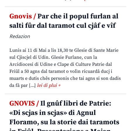
Gnovis /
Par che il popul furlan al
salti fûr dal taramot cul cjâf e vîf
Redazion
Lunis ai 11 di Mai a lis 18,30 te Glesie di Sante Marie
sul Cjiscjel di Udin. Glesie Furlane, cun la
Arcidiocesi di Udine e Clape di Culture Patrie dal
Friûl a 50 agns dal taramot o volìn ricuardâ ducj i
muarts e dutis chês personis che tai agns si son dadis
da fâ par […]
lei di plui +
GNOVIS /
Il gnûf libri de Patrie:
«Di scjas in scjas» di Agnul
Floramo, su la storie dai taramots