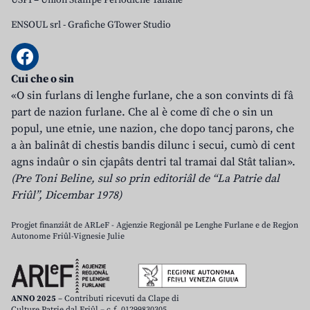
USPI – Union Stampe Periodiche Taliane
ENSOUL srl
-
Grafiche GTower Studio
Cui che o sin
«O sin furlans di lenghe furlane, che a son convints di fâ
part de nazion furlane. Che al è come dî che o sin un
popul, une etnie, une nazion, che dopo tancj parons, che
a àn balinât di chestis bandis dilunc i secui, cumò di cent
agns indaûr o sin cjapâts dentri tal tramai dal Stât talian».
(Pre Toni Beline, sul so prin editoriâl de “La Patrie dal
Friûl”, Dicembar 1978)
Progjet finanziât de ARLeF - Agjenzie Regjonâl pe Lenghe Furlane e de Regjon
Autonome Friûl-Vignesie Julie
ANNO 2025
– Contributi ricevuti da Clape di
Culture Patrie dal Friûl – c.f. 01299830305