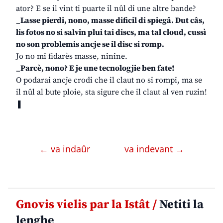
ator? E se il vint ti puarte il nûl di une altre bande?
_Lasse pierdi, nono, masse dificil di spiegâ. Dut câs,
lis fotos no si salvin plui tai discs, ma tal cloud, cussì
no son problemis ancje se il disc si romp.
Jo no mi fidarès masse, ninine.
_Parcè, nono? E je une tecnologjie ben fate!
O podarai ancje crodi che il claut no si rompi, ma se
il nûl al bute ploie, sta sigure che il claut al ven ruzin!
❚
← va indaûr
va indevant →
Gnovis vielis par la Istât /
Netiti la
lenghe