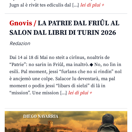
Jugn al è rivât tes ediculis dal […]
lei di plui +
Gnovis /
LA PATRIE DAL FRIÛL AL
SALON DAL LIBRI DI TURIN 2026
Redazion
Dai 14 ai 18 di Mai no steit a cirînus, noaltris de
“Patrie”: no sarin in Friûl, ma inaltrò.◆ No, no lìn in
esili. Pal moment, jessi “furlans che no si rindin” nol
è ancjemò une colpe. Salacor lu deventarà, ma pal
moment o podin jessi “libars di sielzi” di lâ in
“mission”. Une mission […]
lei di plui +