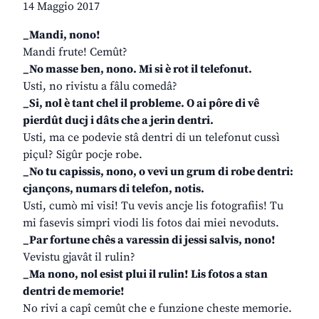
14 Maggio 2017
_Mandi, nono!
Mandi frute! Cemût?
_No masse ben, nono. Mi si è rot il telefonut.
Usti, no rivistu a fâlu comedâ?
_Si, nol è tant chel il probleme. O ai pôre di vê
pierdût ducj i dâts che a jerin dentri.
Usti, ma ce podevie stâ dentri di un telefonut cussì
piçul? Sigûr pocje robe.
_No tu capissis, nono, o vevi un grum di robe dentri:
cjançons, numars di telefon, notis.
Usti, cumò mi visi! Tu vevis ancje lis fotografiis! Tu
mi fasevis simpri viodi lis fotos dai miei nevoduts.
_Par fortune chês a varessin di jessi salvis, nono!
Vevistu gjavât il rulin?
_Ma nono, nol esist plui il rulin! Lis fotos a stan
dentri de memorie!
No rivi a capî cemût che e funzione cheste memorie.