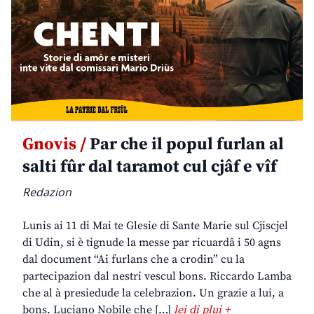
Gnovis /
Par che il popul furlan al
salti fûr dal taramot cul cjâf e vîf
Redazion
Lunis ai 11 di Mai te Glesie di Sante Marie sul Cjiscjel
di Udin, si è tignude la messe par ricuardâ i 50 agns
dal document “Ai furlans che a crodin” cu la
partecipazion dal nestri vescul bons. Riccardo Lamba
che al à presiedude la celebrazion. Un grazie a lui, a
bons. Luciano Nobile che […]
lei di plui +