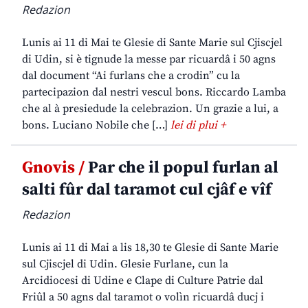
Redazion
Lunis ai 11 di Mai te Glesie di Sante Marie sul Cjiscjel
di Udin, si è tignude la messe par ricuardâ i 50 agns
dal document “Ai furlans che a crodin” cu la
partecipazion dal nestri vescul bons. Riccardo Lamba
che al à presiedude la celebrazion. Un grazie a lui, a
bons. Luciano Nobile che […]
lei di plui +
Gnovis /
Par che il popul furlan al
salti fûr dal taramot cul cjâf e vîf
Redazion
Lunis ai 11 di Mai a lis 18,30 te Glesie di Sante Marie
sul Cjiscjel di Udin. Glesie Furlane, cun la
Arcidiocesi di Udine e Clape di Culture Patrie dal
Friûl a 50 agns dal taramot o volìn ricuardâ ducj i