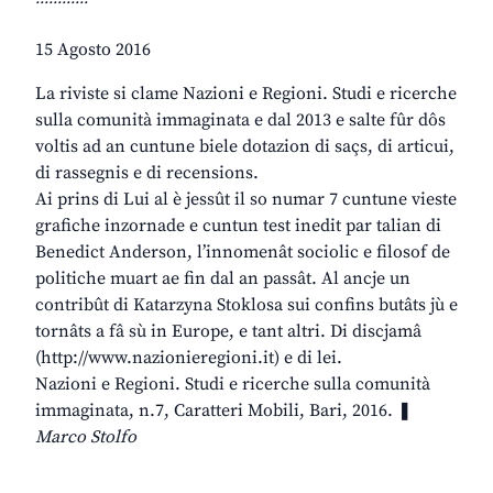
15 Agosto 2016
La riviste si clame Nazioni e Regioni. Studi e ricerche
sulla comunità immaginata e dal 2013 e salte fûr dôs
voltis ad an cuntune biele dotazion di saçs, di articui,
di rassegnis e di recensions.
Ai prins di Lui al è jessût il so numar 7 cuntune vieste
grafiche inzornade e cuntun test inedit par talian di
Benedict Anderson, l’innomenât sociolic e filosof de
politiche muart ae fin dal an passât. Al ancje un
contribût di Katarzyna Stoklosa sui confins butâts jù e
tornâts a fâ sù in Europe, e tant altri. Di discjamâ
(http://www.nazionieregioni.it) e di lei.
Nazioni e Regioni. Studi e ricerche sulla comunità
immaginata, n.7, Caratteri Mobili, Bari, 2016. ❚
Marco Stolfo