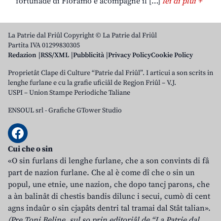
fortunade di Floramo e acompagne il […]
lei di plui +
La Patrie dal Friûl Copyright © La Patrie dal Friûl
Partita IVA 01299830305
Redazion
RSS/XML
Pubblicità
Privacy Policy
Cookie Policy
Proprietât Clape di Culture “Patrie dal Friûl”. I articui a son scrits in
lenghe furlane e cu la grafie uficiâl de Regjon Friûl – V.J.
USPI – Union Stampe Periodiche Taliane
ENSOUL srl
-
Grafiche GTower Studio
Cui che o sin
«O sin furlans di lenghe furlane, che a son convints di fâ
part de nazion furlane. Che al è come dî che o sin un
popul, une etnie, une nazion, che dopo tancj parons, che
a àn balinât di chestis bandis dilunc i secui, cumò di cent
agns indaûr o sin cjapâts dentri tal tramai dal Stât talian».
(Pre Toni Beline, sul so prin editoriâl de “La Patrie dal