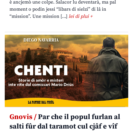
è ancjemò une colpe. Salacor lu deventarà, ma pal
moment o podin jessi “libars di sielzi” di lâ in
“mission”. Une mission […]
lei di plui +
Gnovis /
Par che il popul furlan al
salti fûr dal taramot cul cjâf e vîf