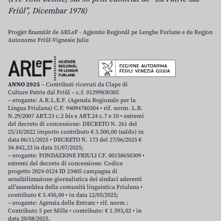
Friûl”, Dicembar 1978)
Progjet finanziât de ARLeF - Agjenzie Regjonâl pe Lenghe Furlane e de Regjon
Autonome Friûl-Vignesie Julie
ANNO 2025
– Contributi ricevuti da Clape di
Culture Patrie dal Friûl – c.f. 01299830305
– erogante: A.R.L.E.F. (Agenzia Regionale per la
Lingua Friulana) C.F. 94094780304 • rif. norm. L.R.
N.29/2007 ART.23 c.2 bis e ART.24 c.7 e 10 • estremi
del decreto di concessione: DECRETO N. 261 del
25/10/2022 importo contributo € 3.500,00 (saldo) in
data 06/11/2025 • DECRETO N. 173 del 27/06/2025 €
34.842,23 in data 31/07/2025;
– erogante: FONDAZIONE FRIULI CF. 00158650309 •
estremi del decreto di concessione: Codice
progetto 2024-0124 ID 23405 campagna di
sensibilizzazione giornalistica dei sindaci aderenti
all’assemblea della comunità linguistica Friulana •
contributo € 3.450,00 • in data 12/05/2025;
– erogante: Agenzia delle Entrate • rif. norm.:
Contributo 5 per Mille • contributo: € 1.593,02 • in
data 20/08/2025.