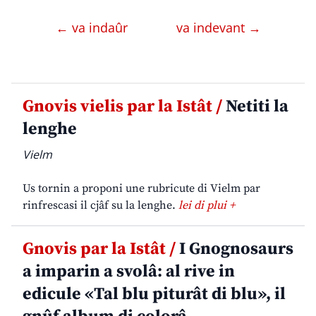
← va indaûr
va indevant →
Gnovis vielis par la Istât /
Netiti la
lenghe
Vielm
Us tornin a proponi une rubricute di Vielm par
rinfrescasi il cjâf su la lenghe.
lei di plui +
Gnovis par la Istât /
I Gnognosaurs
a imparin a svolâ: al rive in
edicule «Tal blu piturât di blu», il