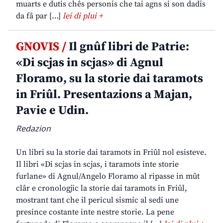
muarts e dutis chês personis che tai agns si son dadis
da fâ par […]
lei di plui +
GNOVIS /
Il gnûf libri de Patrie:
«Di scjas in scjas» di Agnul
Floramo, su la storie dai taramots
in Friûl. Presentazions a Majan,
Pavie e Udin.
Redazion
Un libri su la storie dai taramots in Friûl nol esisteve.
Il libri «Di scjas in scjas, i taramots inte storie
furlane» di Agnul/Angelo Floramo al ripasse in mût
clâr e cronologjic la storie dai taramots in Friûl,
mostrant tant che il pericul sismic al sedi une
presince costante inte nestre storie. La pene