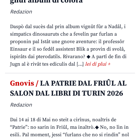
gnûf album di colorâ
Redazion
Daspò dal sucès dal prin album vignût fûr a Nadâl, i
simpatics dinosauruts che a fevelin par furlan a
proponin pal Istât une gnove aventure: il professôr
Einsaur e il so fedêl assistent Blik a provin di svolâ,
ispirâts dai pterodatils. Rivarano? ◆ A partî de fin di
Jugn al è rivât tes ediculis dal […]
lei di plui +
Gnovis /
LA PATRIE DAL FRIÛL AL
SALON DAL LIBRI DI TURIN 2026
Redazion
Dai 14 ai 18 di Mai no steit a cirînus, noaltris de
“Patrie”: no sarin in Friûl, ma inaltrò.◆ No, no lìn in
esili. Pal moment, jessi “furlans che no si rindin” nol