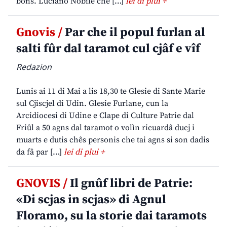
bons. Luciano Nobile che […]
lei di plui +
Gnovis /
Par che il popul furlan al
salti fûr dal taramot cul cjâf e vîf
Redazion
Lunis ai 11 di Mai a lis 18,30 te Glesie di Sante Marie
sul Cjiscjel di Udin. Glesie Furlane, cun la
Arcidiocesi di Udine e Clape di Culture Patrie dal
Friûl a 50 agns dal taramot o volìn ricuardâ ducj i
muarts e dutis chês personis che tai agns si son dadis
da fâ par […]
lei di plui +
GNOVIS /
Il gnûf libri de Patrie:
«Di scjas in scjas» di Agnul
Floramo, su la storie dai taramots