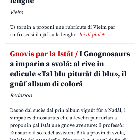
lenghe
Vielm
Us tornin a proponi une rubricute di Vielm par
rinfrescasi il cjâf su la lenghe.
lei di plui +
Gnovis par la Istât /
I Gnognosaurs
a imparin a svolâ: al rive in
edicule «Tal blu piturât di blu», il
gnûf album di colorâ
Redazion
Daspò dal sucès dal prin album vignût fûr a Nadâl, i
simpatics dinosauruts che a fevelin par furlan a
proponin pal Istât une gnove aventure: il professôr
Einsaur e il so fedêl assistent Blik a provin di svolâ,