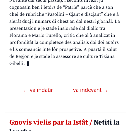
Novante dal secul passât), i seconts invezit ju
cognossin ben i letôrs de “Patrie” parcè che a son
chei de rubriche “Pasolini – Cjant e discjant” che e à
sierât ducj i numars di chest an dal nestri gjornâl. La
presentazion e je stade insiorade dal dialic tra
Floramo e Mario Turello, critic che al à analizât in
profonditât la completece des analisis dai doi autôrs
e lis someancis inte lôr prospetive. A puartâ il salût
de Regjon e je stade la assessore ae culture Tiziana
Gibelli. ❚
← va indaûr
va indevant →
Gnovis vielis par la Istât /
Netiti la