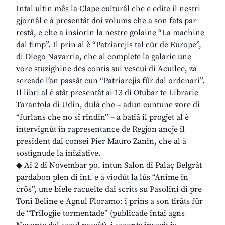
Intal ultin mês la Clape culturâl che e edite il nestri
gjornâl e à presentât doi volums che a son fats par
restâ, e che a insiorin la nestre golaine “La machine
dal timp”. Il prin al è “Patriarcjis tal cûr de Europe”,
di Diego Navarria, che al complete la galarie une
vore stuzighine des contis sui vescui di Acuilee, za
screade l’an passât cun “Patriarcjis fûr dal ordenari”.
Il libri al è stât presentât ai 13 di Otubar te Librarie
Tarantola di Udin, dulà che – adun cuntune vore di
“furlans che no si rindin” – a batiâ il progjet al è
intervignût in rapresentance de Regjon ancje il
president dal consei Pier Mauro Zanin, che al à
sostignude la iniziative.
◆ Ai 2 di Novembar po, intun Salon di Palaç Belgrât
pardabon plen di int, e à viodût la lûs “Anime in
crôs”, une biele racuelte dai scrits su Pasolini di pre
Toni Beline e Agnul Floramo: i prins a son tirâts fûr
de “Trilogjie tormentade” (publicade intai agns