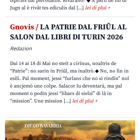
ispirâts dai pterodatils. Rivarano? ◆ A partî de fin di
Jugn al è rivât tes ediculis dal […]
lei di plui +
Gnovis /
LA PATRIE DAL FRIÛL AL
SALON DAL LIBRI DI TURIN 2026
Redazion
Dai 14 ai 18 di Mai no steit a cirînus, noaltris de
“Patrie”: no sarin in Friûl, ma inaltrò.◆ No, no lìn in
esili. Pal moment, jessi “furlans che no si rindin” nol
è ancjemò une colpe. Salacor lu deventarà, ma pal
moment o podin jessi “libars di sielzi” di lâ in
“mission”. Une mission […]
lei di plui +