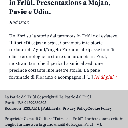
in Friûl. Presentazions a Majan,
Pavie e Udin.
Redazion
Un libri su la storie dai taramots in Friûl nol esisteve.
Il libri «Di scjas in scjas, i taramots inte storie
furlane» di Agnul/Angelo Floramo al ripasse in mût
clâr e cronologjic la storie dai taramots in Friûl,
mostrant tant che il pericul sismic al sedi une
presince costante inte nestre storie. La pene
fortunade di Floramo e acompagne il […]
lei di plui +
La Patrie dal Friûl Copyright © La Patrie dal Friûl
Partita IVA 01299830305
Redazion
RSS/XML
Pubblicità
Privacy Policy
Cookie Policy
Proprietât Clape di Culture “Patrie dal Friûl”. I articui a son scrits in
lenghe furlane e cu la grafie uficiâl de Regjon Friûl – V.J.