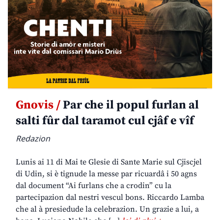
Gnovis /
Par che il popul furlan al
salti fûr dal taramot cul cjâf e vîf
Redazion
Lunis ai 11 di Mai te Glesie di Sante Marie sul Cjiscjel
di Udin, si è tignude la messe par ricuardâ i 50 agns
dal document “Ai furlans che a crodin” cu la
partecipazion dal nestri vescul bons. Riccardo Lamba
che al à presiedude la celebrazion. Un grazie a lui, a