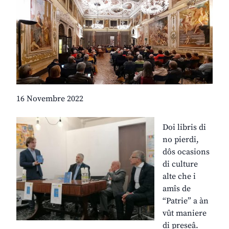
16 Novembre 2022
Doi libris di
no pierdi,
dôs ocasions
di culture
alte che i
amîs de
“Patrie” a àn
vût maniere
di preseâ.