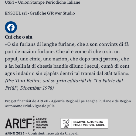
USPI – Union Stampe Periodiche Taliane
ENSOUL srl
-
Grafiche GTower Studio
Cui che o sin
«O sin furlans di lenghe furlane, che a son convints di fâ
part de nazion furlane. Che al è come dî che o sin un
popul, une etnie, une nazion, che dopo tancj parons, che
a àn balinât di chestis bandis dilunc i secui, cumò di cent
agns indaûr o sin cjapâts dentri tal tramai dal Stât talian».
(Pre Toni Beline, sul so prin editoriâl de “La Patrie dal
Friûl”, Dicembar 1978)
Progjet finanziât de ARLeF - Agjenzie Regjonâl pe Lenghe Furlane e de Regjon
Autonome Friûl-Vignesie Julie
ANNO 2025
– Contributi ricevuti da Clape di