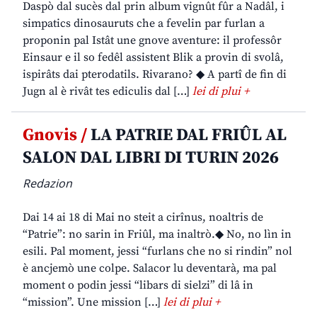
Daspò dal sucès dal prin album vignût fûr a Nadâl, i
simpatics dinosauruts che a fevelin par furlan a
proponin pal Istât une gnove aventure: il professôr
Einsaur e il so fedêl assistent Blik a provin di svolâ,
ispirâts dai pterodatils. Rivarano? ◆ A partî de fin di
Jugn al è rivât tes ediculis dal […]
lei di plui +
Gnovis /
LA PATRIE DAL FRIÛL AL
SALON DAL LIBRI DI TURIN 2026
Redazion
Dai 14 ai 18 di Mai no steit a cirînus, noaltris de
“Patrie”: no sarin in Friûl, ma inaltrò.◆ No, no lìn in
esili. Pal moment, jessi “furlans che no si rindin” nol
è ancjemò une colpe. Salacor lu deventarà, ma pal
moment o podin jessi “libars di sielzi” di lâ in
“mission”. Une mission […]
lei di plui +