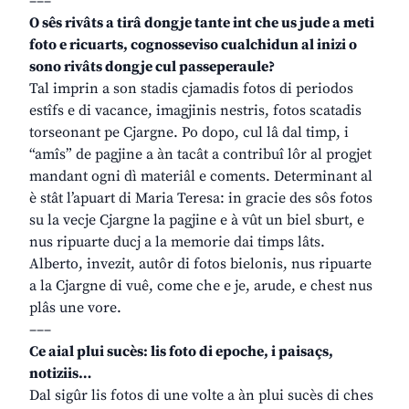
–––
O sês rivâts a tirâ dongje tante int che us jude a meti
foto e ricuarts, cognosseviso cualchidun al inizi o
sono rivâts dongje cul passeperaule?
Tal imprin a son stadis cjamadis fotos di periodos
estîfs e di vacance, imagjinis nestris, fotos scatadis
torseonant pe Cjargne. Po dopo, cul lâ dal timp, i
“amîs” de pagjine a àn tacât a contribuî lôr al progjet
mandant ogni dì materiâl e coments. Determinant al
è stât l’apuart di Maria Teresa: in gracie des sôs fotos
su la vecje Cjargne la pagjine e à vût un biel sburt, e
nus ripuarte ducj a la memorie dai timps lâts.
Alberto, invezit, autôr di fotos bielonis, nus ripuarte
a la Cjargne di vuê, come che e je, arude, e chest nus
plâs une vore.
–––
Ce aial plui sucès: lis foto di epoche, i paisaçs,
notiziis…
Dal sigûr lis fotos di une volte a àn plui sucès di ches