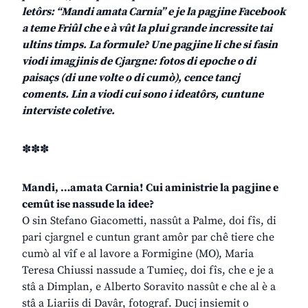
letôrs: “Mandi amata Carnia” e je la pagjine Facebook
a teme Friûl che e à vût la plui grande incressite tai
ultins timps. La formule? Une pagjine li che si fasin
viodi imagjinis de Cjargne: fotos di epoche o di
paisaçs (di une volte o di cumò), cence tancj
coments. Lin a viodi cui sono i ideatôrs, cuntune
interviste coletive.
✽✽✽
Mandi, …amata Carnia! Cui aministrie la pagjine e
cemût ise nassude la idee?
O sin Stefano Giacometti, nassût a Palme, doi fîs, di
pari cjargnel e cuntun grant amôr par chê tiere che
cumò al vîf e al lavore a Formigine (MO), Maria
Teresa Chiussi nassude a Tumieç, doi fîs, che e je a
stâ a Dimplan, e Alberto Soravito nassût e che al è a
stâ a Liariis di Davâr, fotograf. Ducj insiemit o