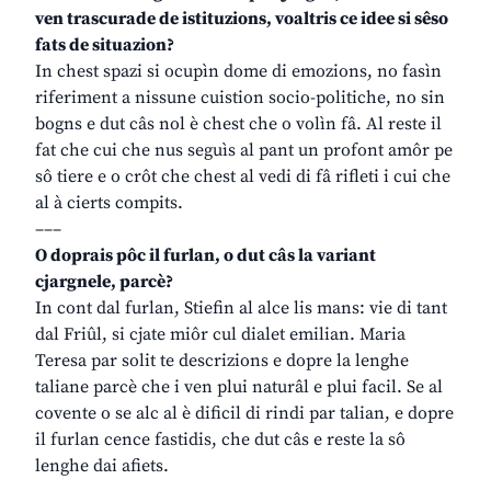
ven trascurade de istituzions, voaltris ce idee si sêso
fats de situazion?
In chest spazi si ocupìn dome di emozions, no fasìn
riferiment a nissune cuistion socio-politiche, no sin
bogns e dut câs nol è chest che o volìn fâ. Al reste il
fat che cui che nus seguìs al pant un profont amôr pe
sô tiere e o crôt che chest al vedi di fâ rifleti i cui che
al à cierts compits.
–––
O doprais pôc il furlan, o dut câs la variant
cjargnele, parcè?
In cont dal furlan, Stiefin al alce lis mans: vie di tant
dal Friûl, si cjate miôr cul dialet emilian. Maria
Teresa par solit te descrizions e dopre la lenghe
taliane parcè che i ven plui naturâl e plui facil. Se al
covente o se alc al è dificil di rindi par talian, e dopre
il furlan cence fastidis, che dut câs e reste la sô
lenghe dai afiets.