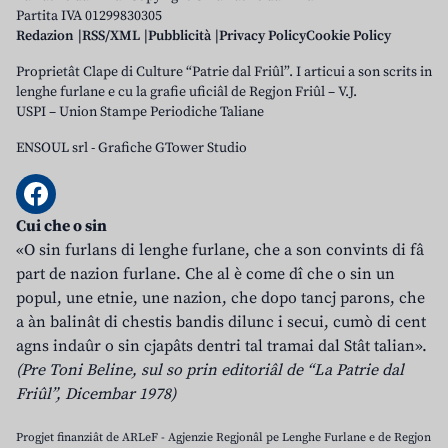
Partita IVA 01299830305
Redazion
RSS/XML
Pubblicità
Privacy Policy
Cookie Policy
Proprietât Clape di Culture “Patrie dal Friûl”. I articui a son scrits in
lenghe furlane e cu la grafie uficiâl de Regjon Friûl – V.J.
USPI – Union Stampe Periodiche Taliane
ENSOUL srl
-
Grafiche GTower Studio
Cui che o sin
«O sin furlans di lenghe furlane, che a son convints di fâ
part de nazion furlane. Che al è come dî che o sin un
popul, une etnie, une nazion, che dopo tancj parons, che
a àn balinât di chestis bandis dilunc i secui, cumò di cent
agns indaûr o sin cjapâts dentri tal tramai dal Stât talian».
(Pre Toni Beline, sul so prin editoriâl de “La Patrie dal
Friûl”, Dicembar 1978)
Progjet finanziât de ARLeF - Agjenzie Regjonâl pe Lenghe Furlane e de Regjon