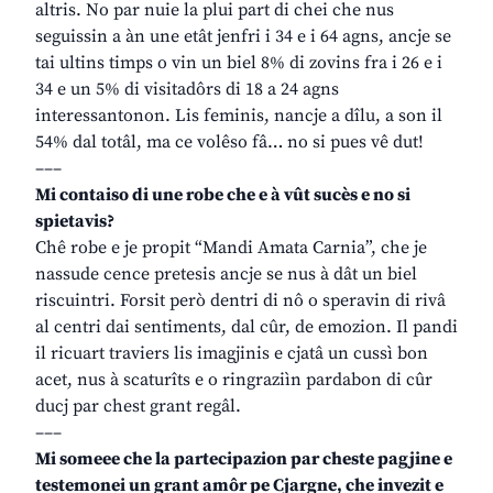
altris. No par nuie la plui part di chei che nus
seguissin a àn une etât jenfri i 34 e i 64 agns, ancje se
tai ultins timps o vin un biel 8% di zovins fra i 26 e i
34 e un 5% di visitadôrs di 18 a 24 agns
interessantonon. Lis feminis, nancje a dîlu, a son il
54% dal totâl, ma ce volêso fâ… no si pues vê dut!
–––
Mi contaiso di une robe che e à vût sucès e no si
spietavis?
Chê robe e je propit “Mandi Amata Carnia”, che je
nassude cence pretesis ancje se nus à dât un biel
riscuintri. Forsit però dentri di nô o speravin di rivâ
al centri dai sentiments, dal cûr, de emozion. Il pandi
il ricuart traviers lis imagjinis e cjatâ un cussì bon
acet, nus à scaturîts e o ringraziìn pardabon di cûr
ducj par chest grant regâl.
–––
Mi someee che la partecipazion par cheste pagjine e
testemonei un grant amôr pe Cjargne, che invezit e