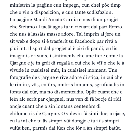
ministrìn la pagjine cun impegn, cun chel pôc timp
che o vin a disposizion, e cun tante sodisfazion.
La pagjine Mandi Amata Carnia e nas di un progjet
che Stefano al tacât agns fa in ricuart dal pari Renzo,
che nus à lassâts masse adore. Tal imprin al jere un
sît web e dopo si è trasferît su Facebook par rivâ a
plui int. Il spirt dal progjet al è cirî di pandi, cu lis
imagjinis e i suns, i sintiments che une tiere come la
Cjargne e je in grât di regalâ a cui che le vîf o che le à
vivude in cualsisei mût, in cualsisei moment. Une
fotografie de Cjargne e rive adore di stiçâ, in cui che
le rimire, vôs, colôrs, ombris lontanis, sgrufuiadis in
fonts dal cûr, ma no dismenteadis. Opûr cuant che o
leìn alc scrit par cjargnel, nus ven di fâ bocje di ridi
ancje cuant che o sin lontans centenârs di
chilometris de Cjargne. O volevin fâ sinti ducj a cjase,
cu la int che tu âs simpri vût dongje e tu i âs simpri
vulût ben, parmîs dai lûcs che lôr a àn simpri batût.