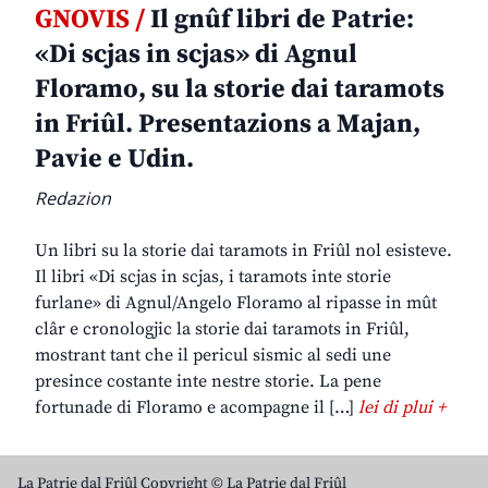
GNOVIS /
Il gnûf libri de Patrie:
«Di scjas in scjas» di Agnul
Floramo, su la storie dai taramots
in Friûl. Presentazions a Majan,
Pavie e Udin.
Redazion
Un libri su la storie dai taramots in Friûl nol esisteve.
Il libri «Di scjas in scjas, i taramots inte storie
furlane» di Agnul/Angelo Floramo al ripasse in mût
clâr e cronologjic la storie dai taramots in Friûl,
mostrant tant che il pericul sismic al sedi une
presince costante inte nestre storie. La pene
fortunade di Floramo e acompagne il […]
lei di plui +
La Patrie dal Friûl Copyright © La Patrie dal Friûl