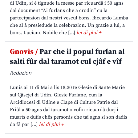
di Udin, si è tignude la messe par ricuardâ i 50 agns
dal document “Ai furlans che a crodin” cu la
partecipazion dal nestri vescul bons. Riccardo Lamba
che al à presiedude la celebrazion. Un grazie a lui, a
bons. Luciano Nobile che […]
lei di plui +
Gnovis /
Par che il popul furlan al
salti fûr dal taramot cul cjâf e vîf
Redazion
Lunis ai 11 di Mai a lis 18,30 te Glesie di Sante Marie
sul Cjiscjel di Udin. Glesie Furlane, cun la
Arcidiocesi di Udine e Clape di Culture Patrie dal
Friûl a 50 agns dal taramot o volìn ricuardâ ducj i
muarts e dutis chês personis che tai agns si son dadis
da fâ par […]
lei di plui +