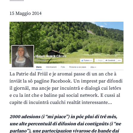
15 Maggio 2014
La Patrie dal Friûl e je aromai passe di un an che à
inviât la sô pagjine Facebook. Un imprest par difondi
il gjornâl, ma ancje par incuintrâ e dialogâ cui letôrs
e cu la int che e baline pal social network. E cussì al
capite di incuintrâ cualchi realtât interessante…
2000 adesions (i “mi piace”) in pôc plui di trê mês,
une alte percentuâl di difusion dai contignûts (i “ne
parlano”), une partecipazion vivarose de bande dai