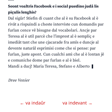
–––
Seont voaltris Facebook e i social puedino judâ lis
piçulis lenghis?
Dal sigûr! Stiefin di cuant che al è su Facebook al è
rivât a rispuindi a cheste interviste cun domandis par
furlan cence vê bisugne dal vocabolari. Ancje par
Teresa al è util parcè che l’imprest al è sempliç e
imediât tant che une cjacarade fra amîs e duncje al
devente naturâl esprimisi come che si pense: par
furlan, juste apont. Cun cualchi amì che al è lontan jê
e comuniche dome par furlan e al è biel.
Mandi a ducj! Maria Teresa, Stefano e Alberto ❚
Dree Venier
← va indaûr
va indevant →