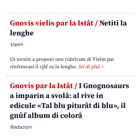
Gnovis vielis par la Istât /
Netiti la
lenghe
Vielm
Us tornin a proponi une rubricute di Vielm par
rinfrescasi il cjâf su la lenghe.
lei di plui +
Gnovis par la Istât /
I Gnognosaurs
a imparin a svolâ: al rive in
edicule «Tal blu piturât di blu», il
gnûf album di colorâ
Redazion