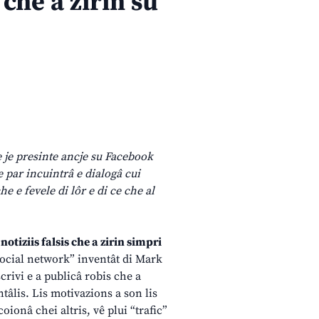
 che a zirin su
e je presinte ancje su Facebook
 par incuintrâ e dialogâ cui
e e fevele di lôr e di ce che al
s
notiziis falsis che a zirin simpri
 “social network” inventât di Mark
crivi e a publicâ robis che a
ntâlis. Lis motivazions a son lis
coionâ chei altris, vê plui “trafic”