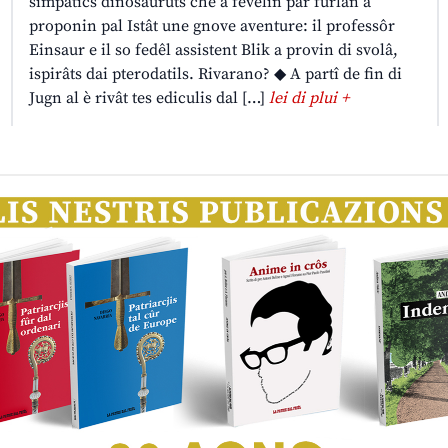
simpatics dinosauruts che a fevelin par furlan a
proponin pal Istât une gnove aventure: il professôr
Einsaur e il so fedêl assistent Blik a provin di svolâ,
ispirâts dai pterodatils. Rivarano? ◆ A partî de fin di
Jugn al è rivât tes ediculis dal […]
lei di plui +