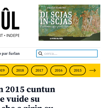
 INDEPENDENT FRIULIAN MONTHLY • NEODVISNI FURLANSK
Cerca:
 par furlan
019
2018
2017
2016
2015
2014
n 2015 cuntun
le vuide su