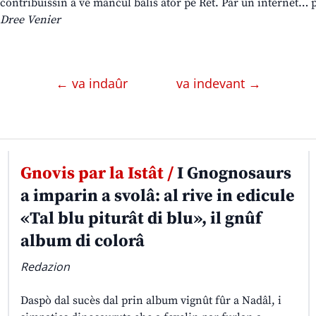
contribuissin a vê mancul balis ator pe Rêt. Par un internet… p
Dree Venier
← va indaûr
va indevant →
Gnovis par la Istât /
I Gnognosaurs
a imparin a svolâ: al rive in edicule
«Tal blu piturât di blu», il gnûf
album di colorâ
Redazion
Daspò dal sucès dal prin album vignût fûr a Nadâl, i