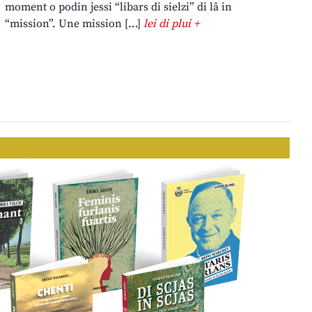
moment o podin jessi “libars di sielzi” di lâ in
“mission”. Une mission […]
lei di plui +