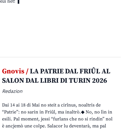
lui net! ❚
Gnovis /
LA PATRIE DAL FRIÛL AL
SALON DAL LIBRI DI TURIN 2026
Redazion
Dai 14 ai 18 di Mai no steit a cirînus, noaltris de
“Patrie”: no sarin in Friûl, ma inaltrò.◆ No, no lìn in
esili. Pal moment, jessi “furlans che no si rindin” nol
è ancjemò une colpe. Salacor lu deventarà, ma pal