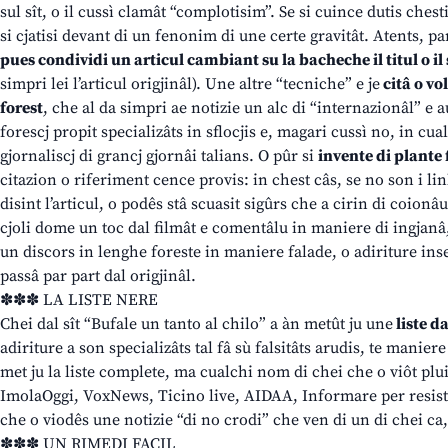
sul sît, o il cussì clamât “complotisim”. Se si cuince dutis chest
si cjatisi devant di un fenonim di une certe gravitât. Atents, p
pues condividi un articul cambiant su la bacheche il titul o il
simpri lei l’articul origjinâl). Une altre “tecniche” e je
citâ o vo
forest
, che al da simpri ae notizie un alc di “internazionâl” e a
forescj propit specializâts in sflocjis e, magari cussì no, in cua
gjornaliscj di grancj gjornâi talians. O pûr si
invente di plante 
citazion o riferiment cence provis: in chest câs, se no son i li
disint l’articul, o podês stâ scuasit sigûrs che a cirin di coionâ
cjoli dome un toc dal filmât e comentâlu in maniere di ingjanâ, 
un discors in lenghe foreste in maniere falade, o adiriture inse
passâ par part dal origjinâl.
✽✽✽ LA LISTE NERE
Chei dal sît “Bufale un tanto al chilo” a àn metût ju une
liste da
adiriture a son specializâts tal fâ sù falsitâts arudis, te manier
met ju la liste complete, ma cualchi nom di chei che o viôt plui
ImolaOggi, VoxNews, Ticino live, AIDAA, Informare per resis
che o viodês une notizie “di no crodi” che ven di un di chei ca, 
✽✽✽ UN RIMEDI FACIL