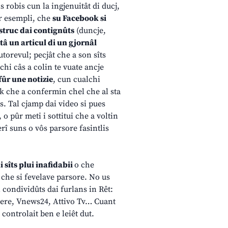
is robis cun la ingjenuitât di ducj,
ar esempli, che
su Facebook si
 struc dai contignûts
(duncje,
ltâ un articul di un gjornâl
utorevul; pecjât che a son sîts
lchi câs a colin te vuate ancje
fûr une notizie
, cun cualchi
nk che a confermin chel che al sta
us. Tal cjamp dai video si pues
o pûr meti i sottitui che a voltin
rî suns o vôs parsore fasintlis
i sîts plui inafidabii
o che
e che si fevelave parsore. No us
 condividûts dai furlans in Rêt:
tere, Vnews24, Attivo Tv… Cuant
controlait ben e leiêt dut.