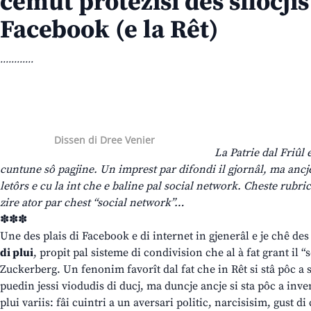
cemût protezisi des sflocjis
Facebook (e la Rêt)
............
Dissen di Dree Venier
La Patrie dal Friûl 
cuntune sô pagjine. Un imprest par difondi il gjornâl, ma ancje
letôrs e cu la int che e baline pal social network. Cheste rubrich
zire ator par chest “social network”…
✽✽✽
Une des plais di Facebook e di internet in gjenerâl e je chê de
di plui
, propit pal sisteme di condivision che al à fat grant il
Zuckerberg. Un fenonim favorît dal fat che in Rêt si stâ pôc a s
puedin jessi viodudis di ducj, ma duncje ancje si sta pôc a inve
plui variis: fâi cuintri a un aversari politic, narcisisim, gust di 