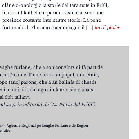
clâr e cronologjic la storie dai taramots in Friûl,
mostrant tant che il pericul sismic al sedi une
presince costante inte nestre storie. La pene
fortunade di Floramo e acompagne il […]
lei di plui +
lenghe furlane, che a son convints di fâ part de
e al è come dî che o sin un popul, une etnie,
po tancj parons, che a àn balinât di chestis
cui, cumò di cent agns indaûr o sin cjapâts
al Stât talian».
ul so prin editoriâl de “La Patrie dal Friûl”,
LeF - Agjenzie Regjonâl pe Lenghe Furlane e de Regjon
 Julie