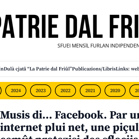
SFUEI MENSÎL FURLAN INDIPENDENT •
in
Dulà cjatâ “La Patrie dal Friûl”
Publicazions/Libris
Links: web
2024
2023
2022
2021
2020
2
Musis di… Facebook. Par u
internet plui net, une piçu