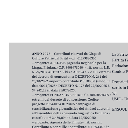
ANNO 2025
– Contributi ricevuti da Clape di
La Patrie
Culture Patrie dal Friûl – c.f. 01299830305
Partita 
– erogante: A.R.L.E.F. (Agenzia Regionale per la
Redazio
Lingua Friulana) C.F. 94094780304 • rif. norm. L.R.
Cookie P
N.29/2007 ART.23 c.2 bis e ART.24 c.7 e 10 • estremi
del decreto di concessione: DECRETO N. 261 del
25/10/2022 importo contributo € 3.500,00 (saldo) in
Proprietâ
data 06/11/2025 • DECRETO N. 173 del 27/06/2025 €
scrits in
34.842,23 in data 31/07/2025;
V.J.
– erogante: FONDAZIONE FRIULI CF. 00158650309 •
USPI – U
estremi del decreto di concessione: Codice
progetto 2024-0124 ID 23405 campagna di
sensibilizzazione giornalistica dei sindaci aderenti
ENSOUL 
all’assemblea della comunità linguistica Friulana •
contributo € 3.450,00 • in data 12/05/2025;
– erogante: Agenzia delle Entrate • rif. norm.:
Contributo 5 per Mille • contributo: € 1.593,02 • in