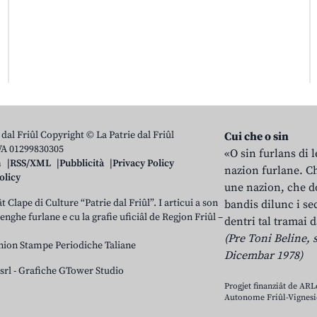
 dal Friûl Copyright © La Patrie dal Friûl
Cui che o sin
IVA 01299830305
«O sin furlans di 
n
RSS/XML
Pubblicità
Privacy Policy
nazion furlane. Ch
olicy
une nazion, che do
t Clape di Culture “Patrie dal Friûl”. I articui a son
bandis dilunc i se
 lenghe furlane e cu la grafie uficiâl de Regjon Friûl –
dentri tal tramai d
(Pre Toni Beline, s
nion Stampe Periodiche Taliane
Dicembar 1978)
srl
-
Grafiche GTower Studio
Progjet finanziât de AR
Autonome Friûl-Vignesie