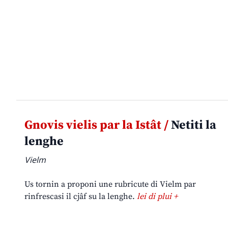
Gnovis vielis par la Istât /
Netiti la
lenghe
Vielm
Us tornin a proponi une rubricute di Vielm par
rinfrescasi il cjâf su la lenghe.
lei di plui +