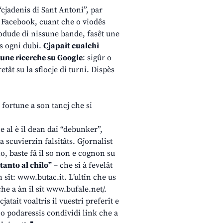
“cjadenis di Sant Antoni”, par
 Facebook, cuant che o viodês
iodude di nissune bande, fasêt une
us ogni dubi.
Cjapait cualchi
t une ricerche su Google
: sigûr o
etât su la sflocje di turni. Dispès
 fortune a son tancj che si
he al è il dean dai “debunker”,
a scuvierzin falsitâts. Gjornalist
io, baste fâ il so non e cognon su
tanto al chilo”
– che si à fevelât
 sît:
www.butac.it
. L’ultin che us
che a àn il sît
www.bufale.net
/.
tait voaltris il vuestri preferît e
 o podaressis condividi link che a