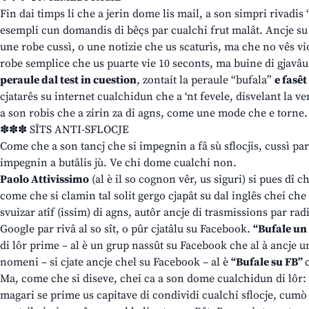
Fin dai timps li che a jerin dome lis mail, a son simpri rivadis 
esempli cun domandis di bêçs par cualchi frut malât. Ancje su
une robe cussì, o une notizie che us scaturìs, ma che no vês v
robe semplice che us puarte vie 10 seconts, ma buine di gjavâ
peraule dal test in cuestion
, zontait la peraule “bufala”
e fasê
cjatarês su internet cualchidun che a ‘nt fevele, disvelant la ver
a son robis che a zirin za di agns, come une mode che e torne.
✽✽✽ SÎTS ANTI-SFLOCJE
Come che a son tancj che si impegnin a fâ sù sflocjis, cussì par
impegnin a butâlis jù. Ve chi dome cualchi non.
Paolo Attivissimo
(al è il so cognon vêr, us siguri) si pues dî c
come che si clamin tal solit gergo cjapât su dal inglês chei che 
svuizar atîf (issim) di agns, autôr ancje di trasmissions par rad
Google par rivâ al so sît, o pûr cjatâlu su Facebook.
“Bufale un 
di lôr prime – al è un grup nassût su Facebook che al à ancje un
nomeni – si cjate ancje chel su Facebook – al è
“Bufale su FB”
Ma, come che si diseve, chei ca a son dome cualchidun di lôr: cja
magari se prime us capitave di condividi cualchi sflocje, cumò