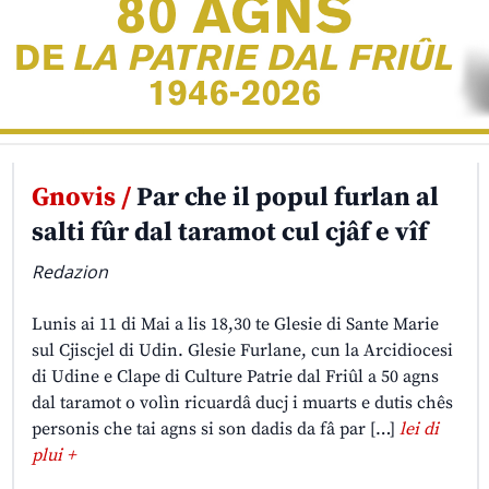
Gnovis /
Par che il popul furlan al
salti fûr dal taramot cul cjâf e vîf
Redazion
Lunis ai 11 di Mai a lis 18,30 te Glesie di Sante Marie
sul Cjiscjel di Udin. Glesie Furlane, cun la Arcidiocesi
di Udine e Clape di Culture Patrie dal Friûl a 50 agns
dal taramot o volìn ricuardâ ducj i muarts e dutis chês
personis che tai agns si son dadis da fâ par […]
lei di
plui +