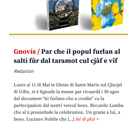
Gnovis /
Par che il popul furlan al
salti fûr dal taramot cul cjâf e vîf
Redazion
Lunis ai 11 di Mai te Glesie di Sante Marie sul Cjiscjel
di Udin, si è tignude la messe par ricuardâ i 50 agns
dal document “Ai furlans che a crodin” cu la
partecipazion dal nestri vescul bons. Riccardo Lamba
che al à presiedude la celebrazion. Un grazie a lui, a
bons. Luciano Nobile che […]
lei di plui +