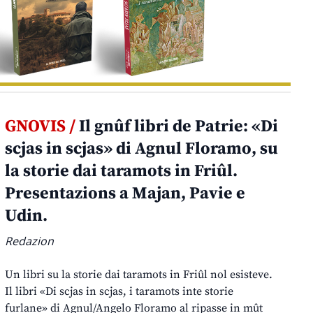
GNOVIS /
Il gnûf libri de Patrie: «Di
scjas in scjas» di Agnul Floramo, su
la storie dai taramots in Friûl.
Presentazions a Majan, Pavie e
Udin.
Redazion
Un libri su la storie dai taramots in Friûl nol esisteve.
Il libri «Di scjas in scjas, i taramots inte storie
furlane» di Agnul/Angelo Floramo al ripasse in mût