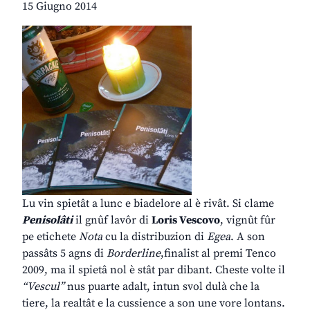
15 Giugno 2014
Lu vin spietât a lunc e biadelore al è rivât. Si clame
Penisolâti
il gnûf lavôr di
Loris Vescovo
, vignût fûr
pe etichete
Nota
cu la distribuzion di
Egea
. A son
passâts 5 agns di
Borderline
,finalist al premi Tenco
2009, ma il spietâ nol è stât par dibant. Cheste volte il
“Vescul”
nus puarte adalt, intun svol dulà che la
tiere, la realtât e la cussience a son une vore lontans.