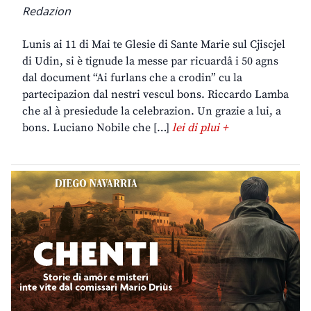
Redazion
Lunis ai 11 di Mai te Glesie di Sante Marie sul Cjiscjel
di Udin, si è tignude la messe par ricuardâ i 50 agns
dal document “Ai furlans che a crodin” cu la
partecipazion dal nestri vescul bons. Riccardo Lamba
che al à presiedude la celebrazion. Un grazie a lui, a
bons. Luciano Nobile che […]
lei di plui +