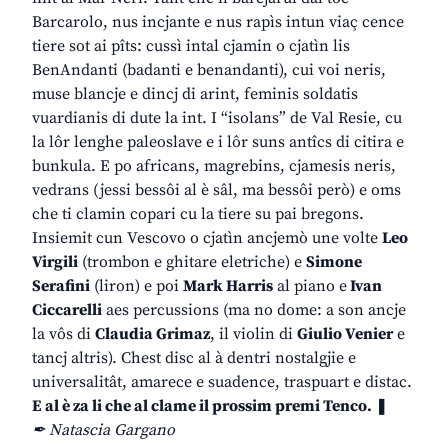
Barcarolo, nus incjante e nus rapìs intun viaç cence
tiere sot ai pîts: cussì intal cjamin o cjatìn lis
BenAndanti (badanti e benandanti), cui voi neris,
muse blancje e dincj di arint, feminis soldatis
vuardianis di dute la int. I “isolans” de Val Resie, cu
la lôr lenghe paleoslave e i lôr suns antîcs di citira e
bunkula. E po africans, magrebins, cjamesis neris,
vedrans (jessi bessôi al è sâl, ma bessôi però) e oms
che ti clamin copari cu la tiere su pai bregons.
Insiemit cun Vescovo o cjatìn ancjemò une volte
Leo
Virgili
(trombon e ghitare eletriche) e
Simone
Serafini
(liron) e poi
Mark Harris
al piano e
Ivan
Ciccarelli
aes percussions (ma no dome: a son ancje
la vôs di
Claudia Grimaz
, il violin di
Giulio Venier
e
tancj altris). Chest disc al à dentri nostalgjie e
universalitât, amarece e suadence, traspuart e distac.
E al è za li che al clame il prossim premi Tenco.
❚
✒ Natascia Gargano