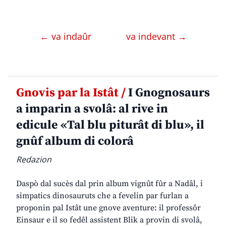
← va indaûr
va indevant →
Gnovis par la Istât /
I Gnognosaurs
a imparin a svolâ: al rive in
edicule «Tal blu piturât di blu», il
gnûf album di colorâ
Redazion
Daspò dal sucès dal prin album vignût fûr a Nadâl, i
simpatics dinosauruts che a fevelin par furlan a
proponin pal Istât une gnove aventure: il professôr
Einsaur e il so fedêl assistent Blik a provin di svolâ,