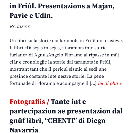
in Friûl. Presentazions a Majan,
Pavie e Udin.
Redazion
Un libri su la storie dai taramots in Friûl nol esisteve.
Il libri «Di scjas in scjas, i taramots inte storie
furlane» di Agnul/Angelo Floramo al ripasse in mût
clâr e cronologjic la storie dai taramots in Friûl,
mostrant tant che il pericul sismic al sedi une
presince costante inte nestre storie. La pene
fortunade di Floramo e acompagne il […]
lei di plui +
Fotografiis /
Tante int e
partecipazion ae presentazion dal
gnûf libri, “CHENTI” di Diego
Navarria