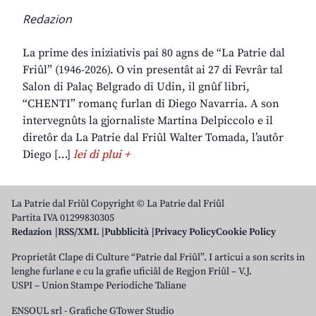
Redazion
La prime des iniziativis pai 80 agns de “La Patrie dal
Friûl” (1946-2026). O vin presentât ai 27 di Fevrâr tal
Salon di Palaç Belgrado di Udin, il gnûf libri,
“CHENTI” romanç furlan di Diego Navarria. A son
intervegnûts la gjornaliste Martina Delpiccolo e il
diretôr da La Patrie dal Friûl Walter Tomada, l’autôr
Diego […]
lei di plui +
La Patrie dal Friûl Copyright © La Patrie dal Friûl
Partita IVA 01299830305
Redazion
RSS/XML
Pubblicità
Privacy Policy
Cookie Policy
Proprietât Clape di Culture “Patrie dal Friûl”. I articui a son scrits in
lenghe furlane e cu la grafie uficiâl de Regjon Friûl – V.J.
USPI – Union Stampe Periodiche Taliane
ENSOUL srl
-
Grafiche GTower Studio