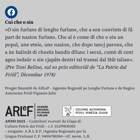
Cui che o sin
«O sin furlans di lenghe furlane, che a son convints di fâ
part de nazion furlane. Che al è come dî che o sin un
popul, une etnie, une nazion, che dopo tancj parons, che
a àn balinât di chestis bandis dilunc i secui, cumò di cent
agns indaûr o sin cjapâts dentri tal tramai dal Stât talian».
(Pre Toni Beline, sul so prin editoriâl de “La Patrie dal
Friûl”, Dicembar 1978)
Progjet finanziât de ARLeF - Agjenzie Regjonâl pe Lenghe Furlane e de Regjon
Autonome Friûl-Vignesie Julie
ANNO 2025
– Contributi ricevuti da Clape di
Culture Patrie dal Friûl – c.f. 01299830305
– erogante: A.R.L.E.F. (Agenzia Regionale per la
Lingua Friulana) C.F. 94094780304 • rif. norm. L.R.