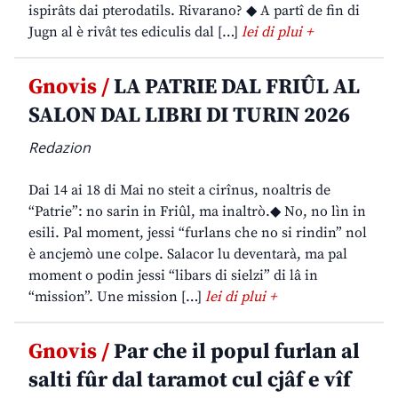
ispirâts dai pterodatils. Rivarano? ◆ A partî de fin di
Jugn al è rivât tes ediculis dal […]
lei di plui +
Gnovis /
LA PATRIE DAL FRIÛL AL
SALON DAL LIBRI DI TURIN 2026
Redazion
Dai 14 ai 18 di Mai no steit a cirînus, noaltris de
“Patrie”: no sarin in Friûl, ma inaltrò.◆ No, no lìn in
esili. Pal moment, jessi “furlans che no si rindin” nol
è ancjemò une colpe. Salacor lu deventarà, ma pal
moment o podin jessi “libars di sielzi” di lâ in
“mission”. Une mission […]
lei di plui +
Gnovis /
Par che il popul furlan al
salti fûr dal taramot cul cjâf e vîf