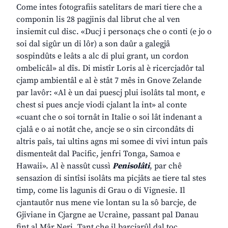
Come intes fotografiis satelitars de mari tiere che a
componin lis 28 pagjinis dal librut che al ven
insiemit cul disc. «Ducj i personaçs che o conti (e jo o
soi dal sigûr un di lôr) a son daûr a galegjâ
sospindûts e leâts a alc di plui grant, un cordon
ombelicâl» al dîs. Di mistîr Loris al è ricercjadôr tal
cjamp ambientâl e al è stât 7 mês in Gnove Zelande
par lavôr: «Al è un dai puescj plui isolâts tal mont, e
chest si pues ancje viodi cjalant la int» al conte
«cuant che o soi tornât in Italie o soi lât indenant a
cjalâ e o ai notât che, ancje se o sin circondâts di
altris paîs, tai ultins agns mi somee di vivi intun paîs
dismenteât dal Pacific, jenfri Tonga, Samoa e
Hawaii». Al è nassût cussì
Penisolâti
, par chê
sensazion di sintîsi isolâts ma picjâts ae tiere tal stes
timp, come lis lagunis di Grau o di Vignesie. Il
cjantautôr nus mene vie lontan su la sô barcje, de
Gjiviane in Cjargne ae Ucraìne, passant pal Danau
fint al Mâr Neri. Tant che il barcjarûl dal toc