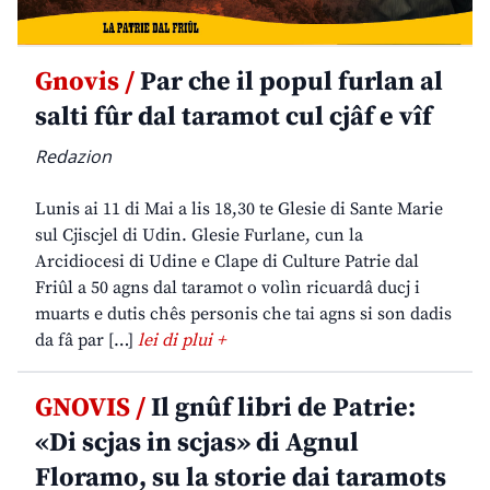
Gnovis /
Par che il popul furlan al
salti fûr dal taramot cul cjâf e vîf
Redazion
Lunis ai 11 di Mai a lis 18,30 te Glesie di Sante Marie
sul Cjiscjel di Udin. Glesie Furlane, cun la
Arcidiocesi di Udine e Clape di Culture Patrie dal
Friûl a 50 agns dal taramot o volìn ricuardâ ducj i
muarts e dutis chês personis che tai agns si son dadis
da fâ par […]
lei di plui +
GNOVIS /
Il gnûf libri de Patrie:
«Di scjas in scjas» di Agnul
Floramo, su la storie dai taramots