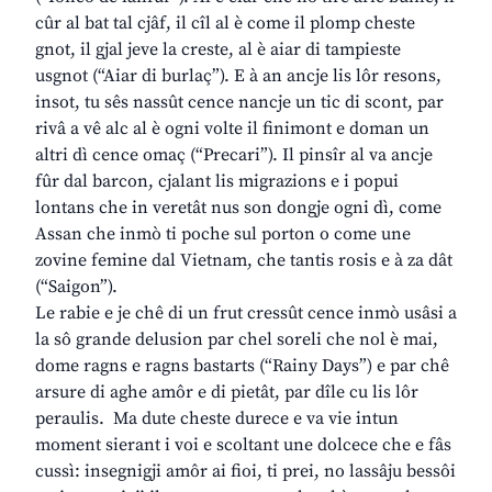
cûr al bat tal cjâf, il cîl al è come il plomp cheste
gnot, il gjal jeve la creste, al è aiar di tampieste
usgnot (“Aiar di burlaç”). E à an ancje lis lôr resons,
insot, tu sês nassût cence nancje un tic di scont, par
rivâ a vê alc al è ogni volte il finimont e doman un
altri dì cence omaç (“Precari”). Il pinsîr al va ancje
fûr dal barcon, cjalant lis migrazions e i popui
lontans che in veretât nus son dongje ogni dì, come
Assan che inmò ti poche sul porton o come une
zovine femine dal Vietnam, che tantis rosis e à za dât
(“Saigon”).
Le rabie e je chê di un frut cressût cence inmò usâsi a
la sô grande delusion par chel soreli che nol è mai,
dome ragns e ragns bastarts (“Rainy Days”) e par chê
arsure di aghe amôr e di pietât, par dîle cu lis lôr
peraulis. Ma dute cheste durece e va vie intun
moment sierant i voi e scoltant une dolcece che e fâs
cussì: insegnigji amôr ai fioi, ti prei, no lassâju bessôi