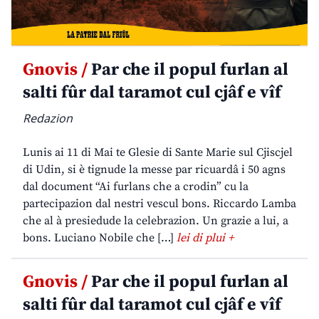
Gnovis /
Par che il popul furlan al
salti fûr dal taramot cul cjâf e vîf
Redazion
Lunis ai 11 di Mai te Glesie di Sante Marie sul Cjiscjel
di Udin, si è tignude la messe par ricuardâ i 50 agns
dal document “Ai furlans che a crodin” cu la
partecipazion dal nestri vescul bons. Riccardo Lamba
che al à presiedude la celebrazion. Un grazie a lui, a
bons. Luciano Nobile che […]
lei di plui +
Gnovis /
Par che il popul furlan al
salti fûr dal taramot cul cjâf e vîf