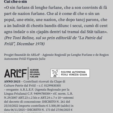
Cui che o sin
«O sin furlans di lenghe furlane, che a son convints di fâ
part de nazion furlane. Che al è come dî che o sin un
popul, une etnie, une nazion, che dopo tancj parons, che
a àn balinât di chestis bandis dilunc i secui, cumò di cent
agns indaûr o sin cjapâts dentri tal tramai dal Stât talian».
(Pre Toni Beline, sul so prin editoriâl de “La Patrie dal
Friûl”, Dicembar 1978)
Progjet finanziât de ARLeF - Agjenzie Regjonâl pe Lenghe Furlane e de Regjon
Autonome Friûl-Vignesie Julie
ANNO 2025
– Contributi ricevuti da Clape di
Culture Patrie dal Friûl – c.f. 01299830305
– erogante: A.R.L.E.F. (Agenzia Regionale per la
Lingua Friulana) C.F. 94094780304 • rif. norm. L.R.
N.29/2007 ART.23 c.2 bis e ART.24 c.7 e 10 • estremi
del decreto di concessione: DECRETO N. 261 del
25/10/2022 importo contributo € 3.500,00 (saldo) in
data 06/11/2025 • DECRETO N. 173 del 27/06/2025 €