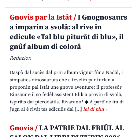
Gnovis par la Istât /
I Gnognosaurs
a imparin a svolâ: al rive in
edicule «Tal blu piturât di blu», il
gnûf album di colorâ
Redazion
Daspò dal sucès dal prin album vignût fûr a Nadâl, i
simpatics dinosauruts che a fevelin par furlan a
proponin pal Istât une gnove aventure: il professôr
Einsaur e il so fedêl assistent Blik a provin di svolâ,
ispirâts dai pterodatils. Rivarano? ◆ A partî de fin di
Jugn al è rivât tes ediculis dal […]
lei di plui +
Gnovis /
LA PATRIE DAL FRIÛL AL