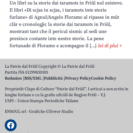
Un libri su la storie dai taramots in Friûl nol esisteve.
Il libri «Di scjas in scjas, i taramots inte storie
furlane» di Agnul/Angelo Floramo al ripasse in mût
clâr e cronologjic la storie dai taramots in Friûl,
mostrant tant che il pericul sismic al sedi une
presince costante inte nestre storie. La pene
fortunade di Floramo e acompagne il […]
lei di plui +
La Patrie dal Friûl Copyright © La Patrie dal Friûl
Partita IVA 01299830305
Redazion
RSS/XML
Pubblicità
Privacy Policy
Cookie Policy
Proprietât Clape di Culture “Patrie dal Friûl”. I articui a son scrits in
lenghe furlane e cu la grafie uficiâl de Regjon Friûl – V.J.
USPI – Union Stampe Periodiche Taliane
ENSOUL srl
-
Grafiche GTower Studio