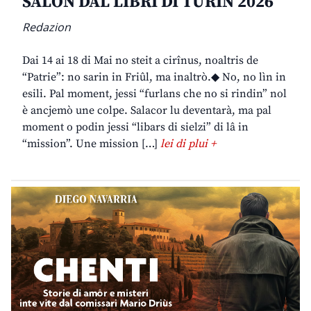
SALON DAL LIBRI DI TURIN 2026
Redazion
Dai 14 ai 18 di Mai no steit a cirînus, noaltris de
“Patrie”: no sarin in Friûl, ma inaltrò.◆ No, no lìn in
esili. Pal moment, jessi “furlans che no si rindin” nol
è ancjemò une colpe. Salacor lu deventarà, ma pal
moment o podin jessi “libars di sielzi” di lâ in
“mission”. Une mission […]
lei di plui +