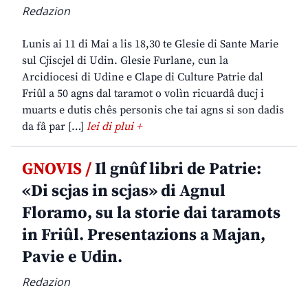
Redazion
Lunis ai 11 di Mai a lis 18,30 te Glesie di Sante Marie
sul Cjiscjel di Udin. Glesie Furlane, cun la
Arcidiocesi di Udine e Clape di Culture Patrie dal
Friûl a 50 agns dal taramot o volìn ricuardâ ducj i
muarts e dutis chês personis che tai agns si son dadis
da fâ par […]
lei di plui +
GNOVIS /
Il gnûf libri de Patrie:
«Di scjas in scjas» di Agnul
Floramo, su la storie dai taramots
in Friûl. Presentazions a Majan,
Pavie e Udin.
Redazion