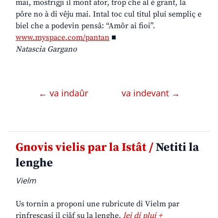
mai, mostrigji il mont ator, trop che al è grant, la
pôre no à di vêju mai. Intal toc cul titul plui sempliç e
biel che a podevin pensâ: “Amôr ai fioi”.
www.myspace.com/pantan
■
Natascia Gargano
← va indaûr
va indevant →
Gnovis vielis par la Istât /
Netiti la
lenghe
Vielm
Us tornin a proponi une rubricute di Vielm par
rinfrescasi il cjâf su la lenghe.
lei di plui +