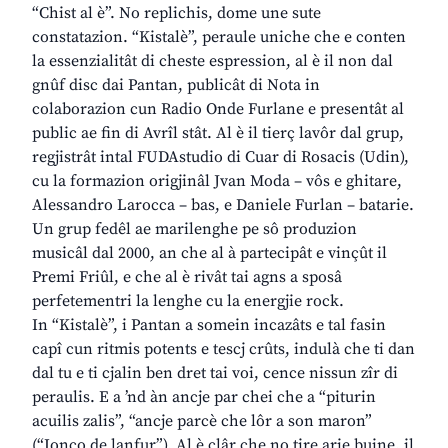
“Chist al è”. No replichis, dome une sute
constatazion. “Kistalè”, peraule uniche che e conten
la essenzialitât di cheste espression, al è il non dal
gnûf disc dai Pantan, publicât di Nota in
colaborazion cun Radio Onde Furlane e presentât al
public ae fin di Avrîl stât. Al è il tierç lavôr dal grup,
regjistrât intal FUDAstudio di Cuar di Rosacis (Udin),
cu la formazion origjinâl Jvan Moda – vôs e ghitare,
Alessandro Larocca – bas, e Daniele Furlan – batarie.
Un grup fedêl ae marilenghe pe sô produzion
musicâl dal 2000, an che al à partecipât e vinçût il
Premi Friûl, e che al è rivât tai agns a sposâ
perfetementri la lenghe cu la energjie rock.
In “Kistalè”, i Pantan a somein incazâts e tal fasin
capî cun ritmis potents e tescj crûts, indulà che ti dan
dal tu e ti cjalin ben dret tai voi, cence nissun zîr di
peraulis. E a ’nd àn ancje par chei che a “piturin
acuilis zalis”, “ancje parcè che lôr a son maron”
(“Ionco de lanfur”). Al è clâr che no tire arie buine, il