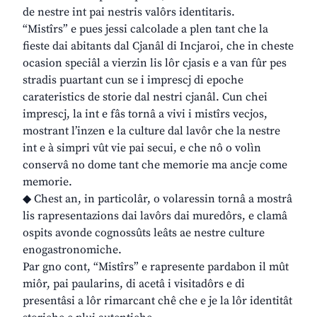
de nestre int pai nestris valôrs identitaris.
“Mistîrs” e pues jessi calcolade a plen tant che la
fieste dai abitants dal Cjanâl di Incjaroi, che in cheste
ocasion speciâl a vierzin lis lôr cjasis e a van fûr pes
stradis puartant cun se i imprescj di epoche
carateristics de storie dal nestri cjanâl. Cun chei
imprescj, la int e fâs tornâ a vivi i mistîrs vecjos,
mostrant l’inzen e la culture dal lavôr che la nestre
int e à simpri vût vie pai secui, e che nô o volìn
conservâ no dome tant che memorie ma ancje come
memorie.
◆ Chest an, in particolâr, o volaressin tornâ a mostrâ
lis rapresentazions dai lavôrs dai muredôrs, e clamâ
ospits avonde cognossûts leâts ae nestre culture
enogastronomiche.
Par gno cont, “Mistîrs” e rapresente pardabon il mût
miôr, pai paularins, di acetâ i visitadôrs e di
presentâsi a lôr rimarcant chê che e je la lôr identitât