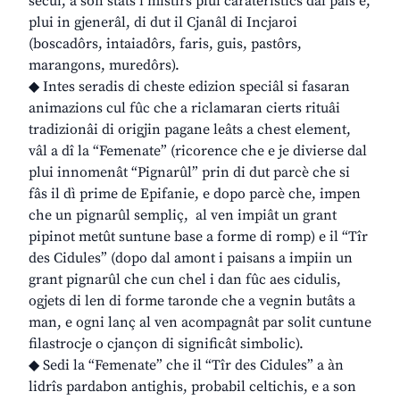
secui, a son stâts i mistîrs plui carateristics dal paîs e,
plui in gjenerâl, di dut il Cjanâl di Incjaroi
(boscadôrs, intaiadôrs, faris, guis, pastôrs,
marangons, muredôrs).
◆ Intes seradis di cheste edizion speciâl si fasaran
animazions cul fûc che a riclamaran cierts rituâi
tradizionâi di origjin pagane leâts a chest element,
vâl a dî la “Femenate” (ricorence che e je divierse dal
plui innomenât “Pignarûl” prin di dut parcè che si
fâs il dì prime de Epifanie, e dopo parcè che, impen
che un pignarûl sempliç, al ven impiât un grant
pipinot metût suntune base a forme di romp) e il “Tîr
des Cidules” (dopo dal amont i paisans a impiin un
grant pignarûl che cun chel i dan fûc aes cidulis,
ogjets di len di forme taronde che a vegnin butâts a
man, e ogni lanç al ven acompagnât par solit cuntune
filastrocje o cjançon di significât simbolic).
◆ Sedi la “Femenate” che il “Tîr des Cidules” a àn
lidrîs pardabon antighis, probabil celtichis, e a son