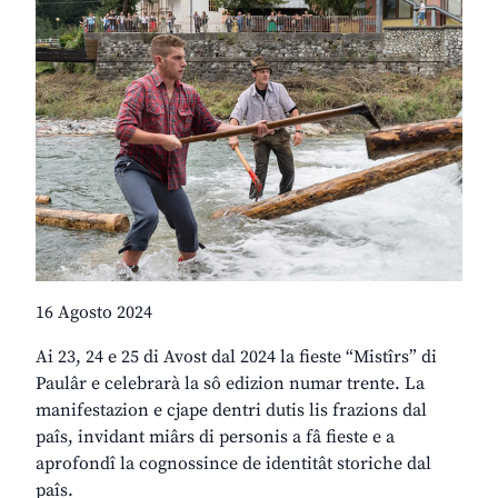
16 Agosto 2024
Ai 23, 24 e 25 di Avost dal 2024 la fieste “Mistîrs” di
Paulâr e celebrarà la sô edizion numar trente. La
manifestazion e cjape dentri dutis lis frazions dal
paîs, invidant miârs di personis a fâ fieste e a
aprofondî la cognossince de identitât storiche dal
paîs.