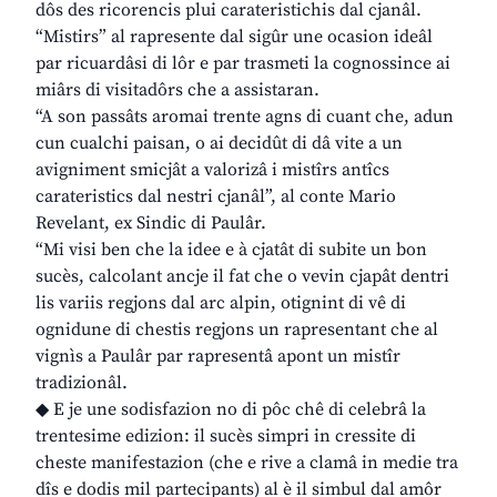
dôs des ricorencis plui carateristichis dal cjanâl.
“Mistirs” al rapresente dal sigûr une ocasion ideâl
par ricuardâsi di lôr e par trasmeti la cognossince ai
miârs di visitadôrs che a assistaran.
“A son passâts aromai trente agns di cuant che, adun
cun cualchi paisan, o ai decidût di dâ vite a un
avigniment smicjât a valorizâ i mistîrs antîcs
carateristics dal nestri cjanâl”, al conte Mario
Revelant, ex Sindic di Paulâr.
“Mi visi ben che la idee e à cjatât di subite un bon
sucès, calcolant ancje il fat che o vevin cjapât dentri
lis variis regjons dal arc alpin, otignint di vê di
ognidune di chestis regjons un rapresentant che al
vignìs a Paulâr par rapresentâ apont un mistîr
tradizionâl.
◆ E je une sodisfazion no di pôc chê di celebrâ la
trentesime edizion: il sucès simpri in cressite di
cheste manifestazion (che e rive a clamâ in medie tra
dîs e dodis mil partecipants) al è il simbul dal amôr