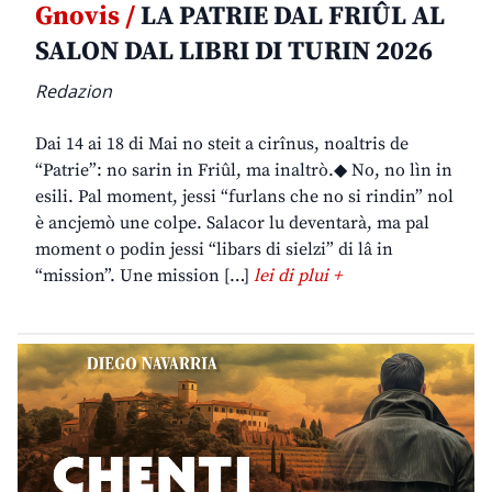
Gnovis /
LA PATRIE DAL FRIÛL AL
SALON DAL LIBRI DI TURIN 2026
Redazion
Dai 14 ai 18 di Mai no steit a cirînus, noaltris de
“Patrie”: no sarin in Friûl, ma inaltrò.◆ No, no lìn in
esili. Pal moment, jessi “furlans che no si rindin” nol
è ancjemò une colpe. Salacor lu deventarà, ma pal
moment o podin jessi “libars di sielzi” di lâ in
“mission”. Une mission […]
lei di plui +