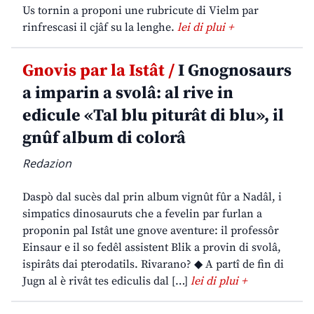
Us tornin a proponi une rubricute di Vielm par
rinfrescasi il cjâf su la lenghe.
lei di plui +
Gnovis par la Istât /
I Gnognosaurs
a imparin a svolâ: al rive in
edicule «Tal blu piturât di blu», il
gnûf album di colorâ
Redazion
Daspò dal sucès dal prin album vignût fûr a Nadâl, i
simpatics dinosauruts che a fevelin par furlan a
proponin pal Istât une gnove aventure: il professôr
Einsaur e il so fedêl assistent Blik a provin di svolâ,
ispirâts dai pterodatils. Rivarano? ◆ A partî de fin di
Jugn al è rivât tes ediculis dal […]
lei di plui +