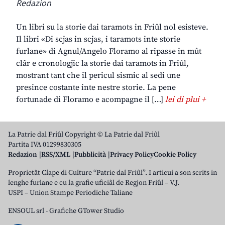
Redazion
Un libri su la storie dai taramots in Friûl nol esisteve.
Il libri «Di scjas in scjas, i taramots inte storie
furlane» di Agnul/Angelo Floramo al ripasse in mût
clâr e cronologjic la storie dai taramots in Friûl,
mostrant tant che il pericul sismic al sedi une
presince costante inte nestre storie. La pene
fortunade di Floramo e acompagne il […]
lei di plui +
La Patrie dal Friûl Copyright © La Patrie dal Friûl
Partita IVA 01299830305
Redazion
RSS/XML
Pubblicità
Privacy Policy
Cookie Policy
Proprietât Clape di Culture “Patrie dal Friûl”. I articui a son scrits in
lenghe furlane e cu la grafie uficiâl de Regjon Friûl – V.J.
USPI – Union Stampe Periodiche Taliane
ENSOUL srl
-
Grafiche GTower Studio