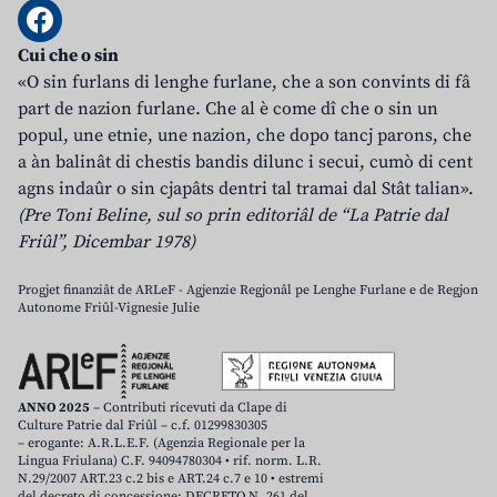
Cui che o sin
«O sin furlans di lenghe furlane, che a son convints di fâ
part de nazion furlane. Che al è come dî che o sin un
popul, une etnie, une nazion, che dopo tancj parons, che
a àn balinât di chestis bandis dilunc i secui, cumò di cent
agns indaûr o sin cjapâts dentri tal tramai dal Stât talian».
(Pre Toni Beline, sul so prin editoriâl de “La Patrie dal
Friûl”, Dicembar 1978)
Progjet finanziât de ARLeF - Agjenzie Regjonâl pe Lenghe Furlane e de Regjon
Autonome Friûl-Vignesie Julie
ANNO 2025
– Contributi ricevuti da Clape di
Culture Patrie dal Friûl – c.f. 01299830305
– erogante: A.R.L.E.F. (Agenzia Regionale per la
Lingua Friulana) C.F. 94094780304 • rif. norm. L.R.
N.29/2007 ART.23 c.2 bis e ART.24 c.7 e 10 • estremi
del decreto di concessione: DECRETO N. 261 del