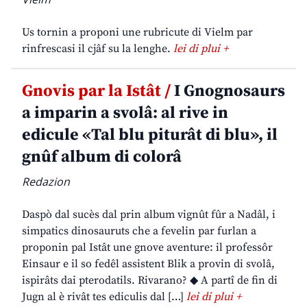
Us tornin a proponi une rubricute di Vielm par
rinfrescasi il cjâf su la lenghe.
lei di plui +
Gnovis par la Istât /
I Gnognosaurs
a imparin a svolâ: al rive in
edicule «Tal blu piturât di blu», il
gnûf album di colorâ
Redazion
Daspò dal sucès dal prin album vignût fûr a Nadâl, i
simpatics dinosauruts che a fevelin par furlan a
proponin pal Istât une gnove aventure: il professôr
Einsaur e il so fedêl assistent Blik a provin di svolâ,
ispirâts dai pterodatils. Rivarano? ◆ A partî de fin di
Jugn al è rivât tes ediculis dal […]
lei di plui +