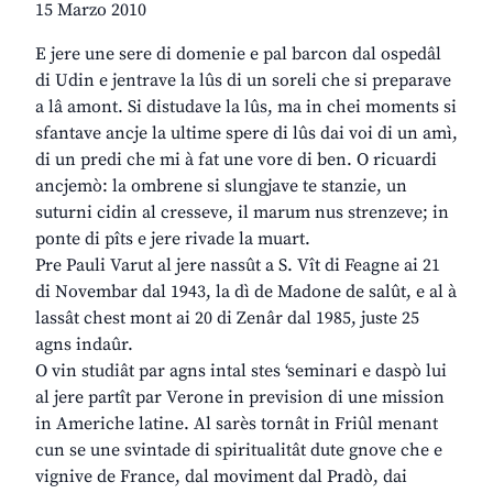
15 Marzo 2010
E jere une sere di domenie e pal barcon dal ospedâl
di Udin e jentrave la lûs di un soreli che si preparave
a lâ amont. Si distudave la lûs, ma in chei moments si
sfantave ancje la ultime spere di lûs dai voi di un amì,
di un predi che mi à fat une vore di ben. O ricuardi
ancjemò: la ombrene si slungjave te stanzie, un
suturni cidin al cresseve, il marum nus strenzeve; in
ponte di pîts e jere rivade la muart.
Pre Pauli Varut al jere nassût a S. Vît di Feagne ai 21
di Novembar dal 1943, la dì de Madone de salût, e al à
lassât chest mont ai 20 di Zenâr dal 1985, juste 25
agns indaûr.
O vin studiât par agns intal stes ‘seminari e daspò lui
al jere partît par Verone in prevision di une mission
in Americhe latine. Al sarès tornât in Friûl menant
cun se une svintade di spiritualitât dute gnove che e
vignive de France, dal moviment dal Pradò, dai