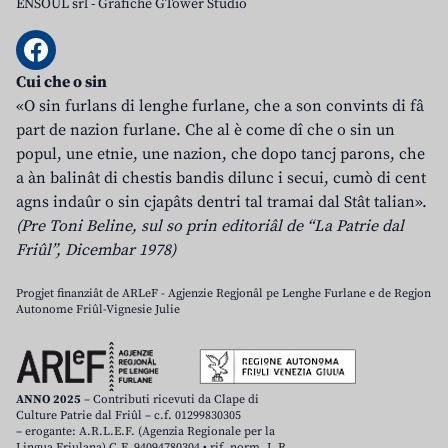
ENSOUL srl
-
Grafiche GTower Studio
Cui che o sin
«O sin furlans di lenghe furlane, che a son convints di fâ
part de nazion furlane. Che al è come dî che o sin un
popul, une etnie, une nazion, che dopo tancj parons, che
a àn balinât di chestis bandis dilunc i secui, cumò di cent
agns indaûr o sin cjapâts dentri tal tramai dal Stât talian».
(Pre Toni Beline, sul so prin editoriâl de “La Patrie dal
Friûl”, Dicembar 1978)
Progjet finanziât de ARLeF - Agjenzie Regjonâl pe Lenghe Furlane e de Regjon
Autonome Friûl-Vignesie Julie
ANNO 2025
– Contributi ricevuti da Clape di
Culture Patrie dal Friûl – c.f. 01299830305
– erogante: A.R.L.E.F. (Agenzia Regionale per la
Lingua Friulana) C.F. 94094780304 • rif. norm. L.R.