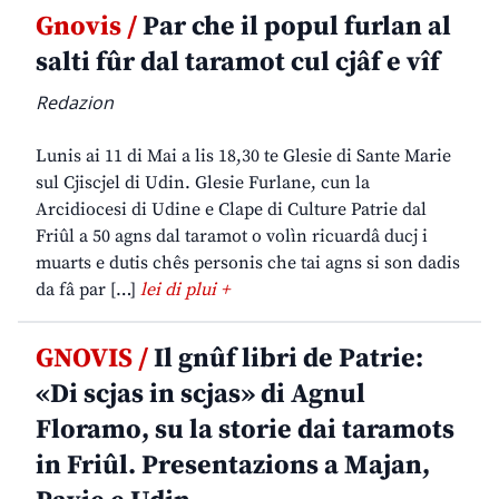
Gnovis /
Par che il popul furlan al
salti fûr dal taramot cul cjâf e vîf
Redazion
Lunis ai 11 di Mai a lis 18,30 te Glesie di Sante Marie
sul Cjiscjel di Udin. Glesie Furlane, cun la
Arcidiocesi di Udine e Clape di Culture Patrie dal
Friûl a 50 agns dal taramot o volìn ricuardâ ducj i
muarts e dutis chês personis che tai agns si son dadis
da fâ par […]
lei di plui +
GNOVIS /
Il gnûf libri de Patrie:
«Di scjas in scjas» di Agnul
Floramo, su la storie dai taramots
in Friûl. Presentazions a Majan,