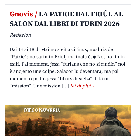
Gnovis /
LA PATRIE DAL FRIÛL AL
SALON DAL LIBRI DI TURIN 2026
Redazion
Dai 14 ai 18 di Mai no steit a cirînus, noaltris de
“Patrie”: no sarin in Friûl, ma inaltrò.◆ No, no lìn in
esili. Pal moment, jessi “furlans che no si rindin” nol
è ancjemò une colpe. Salacor lu deventarà, ma pal
moment o podin jessi “libars di sielzi” di lâ in
“mission”. Une mission […]
lei di plui +