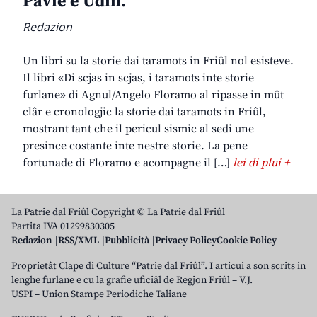
Pavie e Udin.
Redazion
Un libri su la storie dai taramots in Friûl nol esisteve.
Il libri «Di scjas in scjas, i taramots inte storie
furlane» di Agnul/Angelo Floramo al ripasse in mût
clâr e cronologjic la storie dai taramots in Friûl,
mostrant tant che il pericul sismic al sedi une
presince costante inte nestre storie. La pene
fortunade di Floramo e acompagne il […]
lei di plui +
La Patrie dal Friûl Copyright © La Patrie dal Friûl
Partita IVA 01299830305
Redazion
RSS/XML
Pubblicità
Privacy Policy
Cookie Policy
Proprietât Clape di Culture “Patrie dal Friûl”. I articui a son scrits in
lenghe furlane e cu la grafie uficiâl de Regjon Friûl – V.J.
USPI – Union Stampe Periodiche Taliane