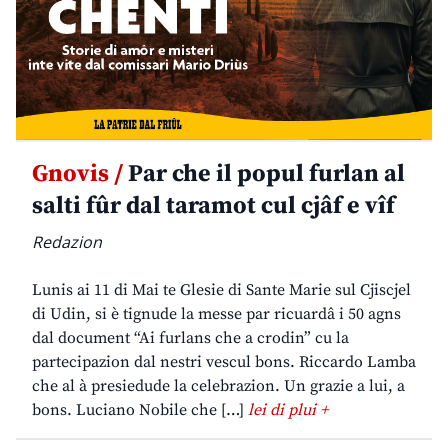
Gnovis /
Par che il popul furlan al
salti fûr dal taramot cul cjâf e vîf
Redazion
Lunis ai 11 di Mai te Glesie di Sante Marie sul Cjiscjel
di Udin, si è tignude la messe par ricuardâ i 50 agns
dal document “Ai furlans che a crodin” cu la
partecipazion dal nestri vescul bons. Riccardo Lamba
che al à presiedude la celebrazion. Un grazie a lui, a
bons. Luciano Nobile che […]
lei di plui +