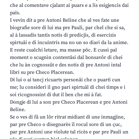
che al comentave cjalant ai puars e a lis esigjencis dai
paîs.
I vevin dit a pre Antoni Beline che al ves fate une
biografie sore di lui ma pre Pauli, par chel che si sa,
al à lassadis tantis notis di predicjis, di esercizis
spirtuâi e di incuintris ma no un so diari da la anime.
E reste cualchi letare, ma masse pôc. E cussì pal
moment o scugnìn contentâsi dal bonsavôr di chei
che lu àn cognossût e des notis di pre Antoni intal
libri su pre Checo Placerean.
Di lui o ai tancj ricuarts personâi che o puarti cun
me; lu consideri il gno pari spirtuâl di chei timps e i
soi ricognossint di dut il ben che mi à fat.
Dongje di lui a son pre Checo Placerean e pre Antoni
Beline.
Se o ves di fâ un lôr ritrat midiant di une inmagjine,
par pre Checo o disegnarès il rocul sore di un çuc,
par pre Antoni une violute tal ricès e par pre Pauli un