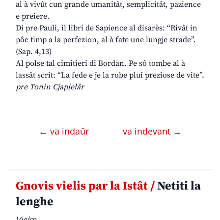
al à vivût cun grande umanitât, semplicitât, pazience
e preiere.
Di pre Pauli, il libri de Sapience al disarès: “Rivât in
pôc timp a la perfezion, al à fate une lungje strade”.
(Sap. 4,13)
Al polse tal cimitieri di Bordan. Pe sô tombe al à
lassât scrit: “La fede e je la robe plui preziose de vite”.
pre Tonin Cjapielâr
← va indaûr
va indevant →
Gnovis vielis par la Istât /
Netiti la
lenghe
Vielm