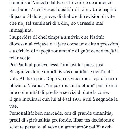
coments al Vanzeli dal Pari Chevrier e de amicizie
cun bons. Ancel vescul ausiliâr di Lion. Une pagjine
di pastorâl dute gnove, di dialic e di revision di vite
che nô, tal ‘seminari di Udin, no varessin mai
inmagjinât.
I superiôrs di chei timps a sintivin che l’istitût
diocesan al criçave e al jere come une cite a pression,
e a cirivin di rapeçâ zontant alc di gnûf cence tocjâ il
telâr vecjo.
Pre Pauli al podeve jessi l’om just tal puest just.
Bisugnave dome doprâ lis sôs cualitâts e tignîlu di
voli. Al durà pôc. Dopo variis vicendis si cjatà a fâ di
plevan a Vasinas, “in partibus infidelium” par formâ
une comunitât di predis a servizi di dute la zone.
Il gno incuintri cun lui al è tal 1973 e mi à segnade la
vite.
Personalitât ben marcade, om di grande umanitât,
predi di spiritualitât profonde, libar tes decisions e
sclet te peraule, al veve un grant amôr pal Vanzeli