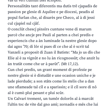
vâs di veri cuntun biel sclopon.
Personalitâts tant diferentis ma dutis trê cjapadis de
passion pe glesie di Aquilee e pe diocesi, peadis al
popul furlan che, al disarès pre Checo, al à di jessi
cul cjapiel sul cjâf.
O conclût chescj pinsîrs cuntune vene di marum
parcè che ancje pre Pauli al parten a chei predis e
esperiencis che a àn luminade la nestre glesie dopo
dai agns ’70; di lôr si pues dî ce che al è scrit tal
Vanzeli a proposit di Zuan il Batiste: “Ma jo us dîs che
Elie al è za vignût e no lu àn ricognossût; che anzit lu
àn tratât come che ur à parût”. (Mt 17,12).
Cun chei predis, un grant moment di profezie pe
nestre glesie si è distudât e une ocasion uniche e je
lade pierdude; a son stâts come lis stelis che a dan
une sflameade tal cîl e a sparissin; e il cîl sore di nô
al è cumò plui pesant e plui scûr.
Un Calvari trement, un tumôr dolorôs al à marcât
l’ultin toc de vite dal gno amì; zornadis e mês che lui