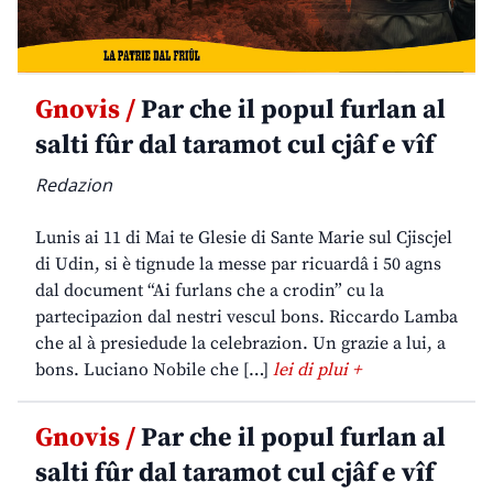
Gnovis /
Par che il popul furlan al
salti fûr dal taramot cul cjâf e vîf
Redazion
Lunis ai 11 di Mai te Glesie di Sante Marie sul Cjiscjel
di Udin, si è tignude la messe par ricuardâ i 50 agns
dal document “Ai furlans che a crodin” cu la
partecipazion dal nestri vescul bons. Riccardo Lamba
che al à presiedude la celebrazion. Un grazie a lui, a
bons. Luciano Nobile che […]
lei di plui +
Gnovis /
Par che il popul furlan al
salti fûr dal taramot cul cjâf e vîf