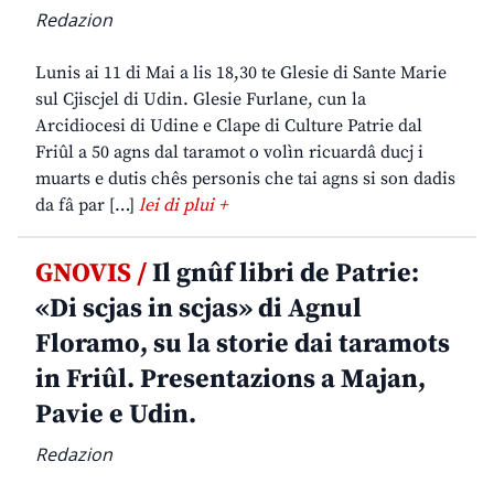
Redazion
Lunis ai 11 di Mai a lis 18,30 te Glesie di Sante Marie
sul Cjiscjel di Udin. Glesie Furlane, cun la
Arcidiocesi di Udine e Clape di Culture Patrie dal
Friûl a 50 agns dal taramot o volìn ricuardâ ducj i
muarts e dutis chês personis che tai agns si son dadis
da fâ par […]
lei di plui +
GNOVIS /
Il gnûf libri de Patrie:
«Di scjas in scjas» di Agnul
Floramo, su la storie dai taramots
in Friûl. Presentazions a Majan,
Pavie e Udin.
Redazion