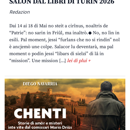
SALON DAL LIBRI DI TURIN 2026
Redazion
Dai 14 ai 18 di Mai no steit a cirînus, noaltris de
“Patrie”: no sarin in Friûl, ma inaltrò.◆ No, no lìn in
esili. Pal moment, jessi “furlans che no si rindin” nol
è ancjemò une colpe. Salacor lu deventarà, ma pal
moment o podin jessi “libars di sielzi” di lâ in
“mission”. Une mission […]
lei di plui +