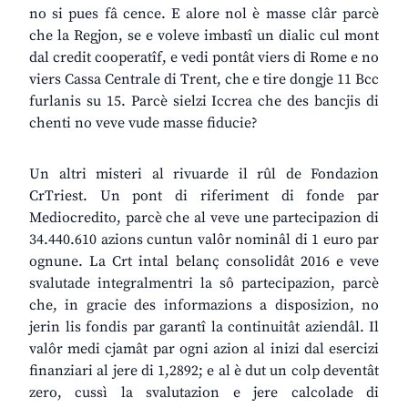
no si pues fâ cence. E alore nol è masse clâr parcè
che la Regjon, se e voleve imbastî un dialic cul mont
dal credit cooperatîf, e vedi pontât viers di Rome e no
viers Cassa Centrale di Trent, che e tire dongje 11 Bcc
furlanis su 15. Parcè sielzi Iccrea che des bancjis di
chenti no veve vude masse fiducie?
Un altri misteri al rivuarde il rûl de Fondazion
CrTriest. Un pont di riferiment di fonde par
Mediocredito, parcè che al veve une partecipazion di
34.440.610 azions cuntun valôr nominâl di 1 euro par
ognune. La Crt intal belanç consolidât 2016 e veve
svalutade integralmentri la sô partecipazion, parcè
che, in gracie des informazions a disposizion, no
jerin lis fondis par garantî la continuitât aziendâl. Il
valôr medi cjamât par ogni azion al inizi dal esercizi
finanziari al jere di 1,2892; e al è dut un colp deventât
zero, cussì la svalutazion e jere calcolade di