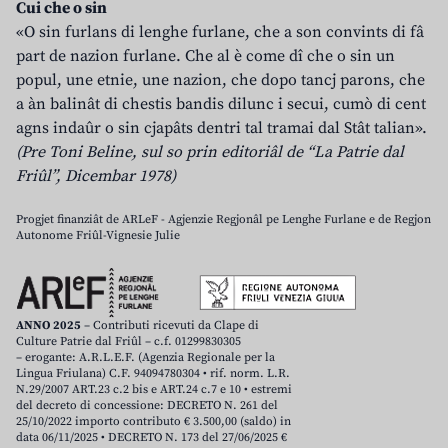
Cui che o sin
«O sin furlans di lenghe furlane, che a son convints di fâ
part de nazion furlane. Che al è come dî che o sin un
popul, une etnie, une nazion, che dopo tancj parons, che
a àn balinât di chestis bandis dilunc i secui, cumò di cent
agns indaûr o sin cjapâts dentri tal tramai dal Stât talian».
(Pre Toni Beline, sul so prin editoriâl de “La Patrie dal
Friûl”, Dicembar 1978)
Progjet finanziât de ARLeF - Agjenzie Regjonâl pe Lenghe Furlane e de Regjon
Autonome Friûl-Vignesie Julie
ANNO 2025
– Contributi ricevuti da Clape di
Culture Patrie dal Friûl – c.f. 01299830305
– erogante: A.R.L.E.F. (Agenzia Regionale per la
Lingua Friulana) C.F. 94094780304 • rif. norm. L.R.
N.29/2007 ART.23 c.2 bis e ART.24 c.7 e 10 • estremi
del decreto di concessione: DECRETO N. 261 del
25/10/2022 importo contributo € 3.500,00 (saldo) in
data 06/11/2025 • DECRETO N. 173 del 27/06/2025 €