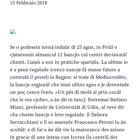
15 Febbraio 2018
.
Se o podessin tornâ indaûr di 25 agns, in Friûl o
cjataressin almancul 12 bancjis cul centri decisionâl
chenti. Cumò a son in pratiche sparidis. La ultime le
è a pene regalade (cence nancje fâ masse fature a
contratâ il presit) la Regjon: si trate di Mediocredito,
la bancje regjonâl che intai ultins agns e je deventade
un poç cence fonts. «Un pês di molâ al prin cocâl
che le ves cjolte», a àn dit in tancj: fintremai Stefano
Miani, professôr de Universitât di Udin, al veve dit
che cheste bancje e leve regalade. E Debora
Serracchiani e il so assessôr Francesco Peroni lu àn
scoltât: e di fat a àn dât vie la maiorance des azions
in gracie di une intese cun Iccrea (la centrâl des