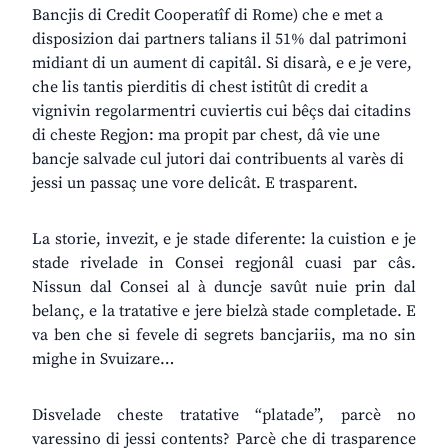
Bancjis di Credit Cooperatîf di Rome) che e met a
disposizion dai partners talians il 51% dal patrimoni
midiant di un aument di capitâl. Si disarà, e e je vere,
che lis tantis pierditis di chest istitût di credit a
vignivin regolarmentri cuviertis cui bêçs dai citadins
di cheste Regjon: ma propit par chest, dâ vie une
bancje salvade cul jutori dai contribuents al varès di
jessi un passaç une vore delicât. E trasparent.
La storie, invezit, e je stade diferente: la cuistion e je
stade rivelade in Consei regjonâl cuasi par câs.
Nissun dal Consei al à duncje savût nuie prin dal
belanç, e la tratative e jere bielzà stade completade. E
va ben che si fevele di segrets bancjariis, ma no sin
mighe in Svuizare…
Disvelade cheste tratative “platade”, parcè no
varessino di jessi contents? Parcè che di trasparence