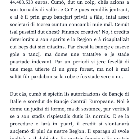
44.403.533 euros. Cumò, dut un colp, chês azions a
son tornadis di valôr: e CrT e pues vendilis jentrant,
e al è il prin grup bancjari privât a fâlu, intal asset
societari di Iccrea cuntun concambi nuie mâl. Cemût
isal pussibil dut chest? Finance creative? No, i credits
deteriorâts a son sparîts e la Regjon e à ricapitalizât
cui bêçs dai siei citadins. Par chest la bancje e faseve
gole a tancj, ma dome une tratative e je stade
puartade indevant. Par un periodi si jere fevelât di
une mega ufierte di un grup forest, ma nol è mai
saltât fûr pardabon se la robe e fos stade vere o no.
Dut câs, cumò si spietin lis autorizazions de Bancje di
Italie e soredut de Bancje Centrâl Europeane. Nol è
dome un judizi di forme, ma di sostance, par verificâ
se a son stadis rispietadis dutis lis normis. E se la
procedure e larà in puart, il credit si slontanarà
ancjemò di plui de nestre Regjon. Il sparagn al svole
inaltrò: e il dubi che lis nestris fameis e lis nestris