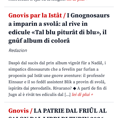
Gnovis par la Istât /
I Gnognosaurs
a imparin a svolâ: al rive in
edicule «Tal blu piturât di blu», il
gnûf album di colorâ
Redazion
Daspò dal sucès dal prin album vignût fûr a Nadâl, i
simpatics dinosauruts che a fevelin par furlan a
proponin pal Istât une gnove aventure: il professôr
Einsaur e il so fedêl assistent Blik a provin di svolâ,
ispirâts dai pterodatils. Rivarano? ◆ A partî de fin di
Jugn al è rivât tes ediculis dal […]
lei di plui +
Gnovis /
LA PATRIE DAL FRIÛL AL