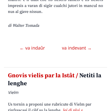
impresis a varan di sigûr cualchi jutori in mancul no
nus al gjave nissun.
di Walter Tomada
← va indaûr
va indevant →
Gnovis vielis par la Istât /
Netiti la
lenghe
Vielm
Us tornin a proponi une rubricute di Vielm par
rinfrescasi il cjâf su la lenghe.
lei di plui +