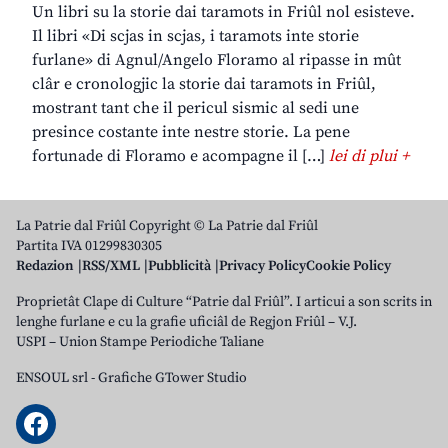
Un libri su la storie dai taramots in Friûl nol esisteve.
Il libri «Di scjas in scjas, i taramots inte storie
furlane» di Agnul/Angelo Floramo al ripasse in mût
clâr e cronologjic la storie dai taramots in Friûl,
mostrant tant che il pericul sismic al sedi une
presince costante inte nestre storie. La pene
fortunade di Floramo e acompagne il […]
lei di plui +
La Patrie dal Friûl Copyright © La Patrie dal Friûl
Partita IVA 01299830305
Redazion
RSS/XML
Pubblicità
Privacy Policy
Cookie Policy
Proprietât Clape di Culture “Patrie dal Friûl”. I articui a son scrits in
lenghe furlane e cu la grafie uficiâl de Regjon Friûl – V.J.
USPI – Union Stampe Periodiche Taliane
ENSOUL srl
-
Grafiche GTower Studio