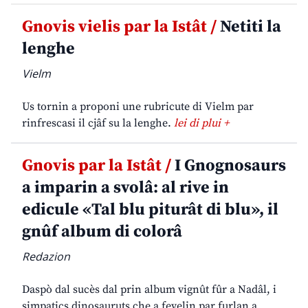
Gnovis vielis par la Istât /
Netiti la
lenghe
Vielm
Us tornin a proponi une rubricute di Vielm par
rinfrescasi il cjâf su la lenghe.
lei di plui +
Gnovis par la Istât /
I Gnognosaurs
a imparin a svolâ: al rive in
edicule «Tal blu piturât di blu», il
gnûf album di colorâ
Redazion
Daspò dal sucès dal prin album vignût fûr a Nadâl, i
simpatics dinosauruts che a fevelin par furlan a