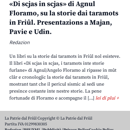
«Di scjas in scjas» di Agnul
Floramo, su la storie dai taramots
in Friûl. Presentazions a Majan,
Pavie e Udin.
Redazion
Un libri su la storie dai taramots in Friûl nol esisteve.
Il libri «Di scjas in scjas, i taramots inte storie
furlane» di Agnul/Angelo Floramo al ripasse in mût
clâr e cronologjic la storie dai taramots in Friûl,
mostrant tant che il pericul sismic al sedi une
presince costante inte nestre storie. La pene
fortunade di Floramo e acompagne il […]
lei di plui +
La Patrie dal Friûl Copyright © La Patrie dal Friûl
Partita IVA 01299830305