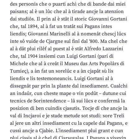
des personis che o puarti achì che di bande dai miei
paisans; al è un lûc che al à tirade ancje la atenzion
dai studiôs. Il prin al è stât il storic Giovanni Gortani
che, tal 1894, al à fat un tratât sui Pagans intes
liendis; Giovanni Marinelli al à nomenât chescj lûcs
inte sô vuide de Cjargne sul finî dal ‘800. Ma chel che
al à dât plui rilêf al puest al è stât Alfredo Lazzarini
che, tal 1904 insiemi cun Luigi Gortani (pari di
Michele che al à creât il Museu das Arts Popolârs di
Tumieç), a àn fat un sorelûc e a àn cjapât sù lis
liendis e lis testemoneancis. Luigi Gortani al à
dissegnât par prin la plante dal insediament. Cualchi
an indaûr, cun cheste mape o vin podût – dutune cui
tecnics de Sorintendence – lâ sui lûcs e confermâ la
posizion di ben cuindis cjasutis. Tocje dî che ancje la
val di Incjaroi e je stade metude sot studi: sore Treli
al jere un altri insediament cu la capele dai Pagans, e
cussì ancje a Cjabie. L’insediament plui grant e cun
plui cjasis al è chel di Cjarsovalas. I Pagans a vivevin