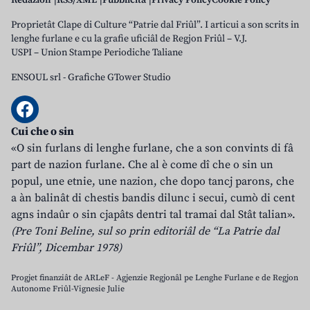
Redazion
RSS/XML
Pubblicità
Privacy Policy
Cookie Policy
Proprietât Clape di Culture “Patrie dal Friûl”. I articui a son scrits in
lenghe furlane e cu la grafie uficiâl de Regjon Friûl – V.J.
USPI – Union Stampe Periodiche Taliane
ENSOUL srl
-
Grafiche GTower Studio
Cui che o sin
«O sin furlans di lenghe furlane, che a son convints di fâ
part de nazion furlane. Che al è come dî che o sin un
popul, une etnie, une nazion, che dopo tancj parons, che
a àn balinât di chestis bandis dilunc i secui, cumò di cent
agns indaûr o sin cjapâts dentri tal tramai dal Stât talian».
(Pre Toni Beline, sul so prin editoriâl de “La Patrie dal
Friûl”, Dicembar 1978)
Progjet finanziât de ARLeF - Agjenzie Regjonâl pe Lenghe Furlane e de Regjon
Autonome Friûl-Vignesie Julie