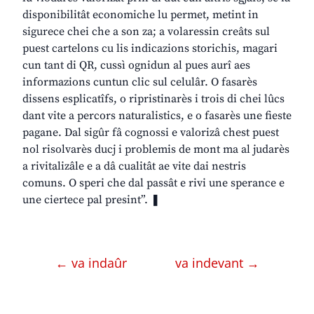
disponibilitât economiche lu permet, metint in
sigurece chei che a son za; a volaressin creâts sul
puest cartelons cu lis indicazions storichis, magari
cun tant di QR, cussì ognidun al pues aurî aes
informazions cuntun clic sul celulâr. O fasarès
dissens esplicatîfs, o ripristinarès i trois di chei lûcs
dant vite a percors naturalistics, e o fasarès une fieste
pagane. Dal sigûr fâ cognossi e valorizâ chest puest
nol risolvarès ducj i problemis de mont ma al judarès
a rivitalizâle e a dâ cualitât ae vite dai nestris
comuns. O speri che dal passât e rivi une sperance e
une ciertece pal presint”. ❚
← va indaûr
va indevant →