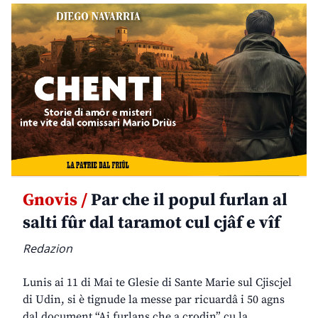
Gnovis /
Par che il popul furlan al
salti fûr dal taramot cul cjâf e vîf
Redazion
Lunis ai 11 di Mai te Glesie di Sante Marie sul Cjiscjel
di Udin, si è tignude la messe par ricuardâ i 50 agns
dal document “Ai furlans che a crodin” cu la