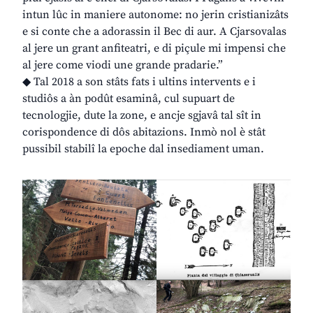
intun lûc in maniere autonome: no jerin cristianizâts
e si conte che a adorassin il Bec di aur. A Cjarsovalas
al jere un grant anfiteatri, e di piçule mi impensi che
al jere come viodi une grande pradarie.”
◆ Tal 2018 a son stâts fats i ultins intervents e i
studiôs a àn podût esaminâ, cul supuart de
tecnologjie, dute la zone, e ancje sgjavâ tal sît in
corispondence di dôs abitazions. Inmò nol è stât
pussibil stabilî la epoche dal insediament uman.