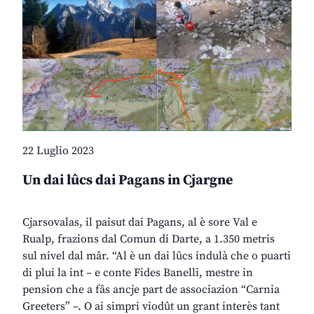
22 Luglio 2023
Un dai lûcs dai Pagans in Cjargne
Cjarsovalas, il paisut dai Pagans, al è sore Val e
Rualp, frazions dal Comun di Darte, a 1.350 metris
sul nivel dal mâr. “Al è un dai lûcs indulà che o puarti
di plui la int – e conte Fides Banelli, mestre in
pension che a fâs ancje part de associazion “Carnia
Greeters” –. O ai simpri viodût un grant interès tant