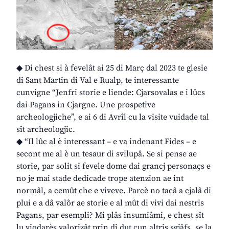
◆ Di chest si à fevelât ai 25 di Març dal 2023 te glesie
di Sant Martin di Val e Rualp, te interessante
cunvigne “Jenfri storie e liende: Cjarsovalas e i lûcs
dai Pagans in Cjargne. Une prospetive
archeologjiche”, e ai 6 di Avrîl cu la visite vuidade tal
sît archeologjic.
◆ “Il lûc al è interessant – e va indenant Fides – e
secont me al è un tesaur di svilupâ. Se si pense ae
storie, par solit si fevele dome dai grancj personaçs e
no je mai stade dedicade trope atenzion ae int
normâl, a cemût che e viveve. Parcè no tacâ a cjalâ di
plui e a dâ valôr ae storie e al mût di vivi dai nestris
Pagans, par esempli? Mi plâs insumiâmi, e chest sît
lu viodarès valorizât prin di dut cun altris sgjâfs, se la