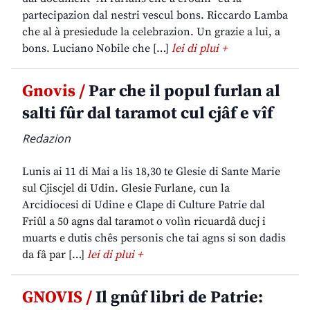
partecipazion dal nestri vescul bons. Riccardo Lamba
che al à presiedude la celebrazion. Un grazie a lui, a
bons. Luciano Nobile che […]
lei di plui +
Gnovis /
Par che il popul furlan al
salti fûr dal taramot cul cjâf e vîf
Redazion
Lunis ai 11 di Mai a lis 18,30 te Glesie di Sante Marie
sul Cjiscjel di Udin. Glesie Furlane, cun la
Arcidiocesi di Udine e Clape di Culture Patrie dal
Friûl a 50 agns dal taramot o volìn ricuardâ ducj i
muarts e dutis chês personis che tai agns si son dadis
da fâ par […]
lei di plui +
GNOVIS /
Il gnûf libri de Patrie: