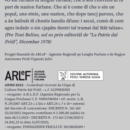
«O sin furlans di lenghe furlane, che a son convints di fâ
part de nazion furlane. Che al è come dî che o sin un
popul, une etnie, une nazion, che dopo tancj parons, che
a àn balinât di chestis bandis dilunc i secui, cumò di cent
agns indaûr o sin cjapâts dentri tal tramai dal Stât talian».
(Pre Toni Beline, sul so prin editoriâl de “La Patrie dal
Friûl”, Dicembar 1978)
Progjet finanziât de ARLeF - Agjenzie Regjonâl pe Lenghe Furlane e de Regjon
Autonome Friûl-Vignesie Julie
ANNO 2025
– Contributi ricevuti da Clape di
Culture Patrie dal Friûl – c.f. 01299830305
– erogante: A.R.L.E.F. (Agenzia Regionale per la
Lingua Friulana) C.F. 94094780304 • rif. norm. L.R.
N.29/2007 ART.23 c.2 bis e ART.24 c.7 e 10 • estremi
del decreto di concessione: DECRETO N. 261 del
25/10/2022 importo contributo € 3.500,00 (saldo) in
data 06/11/2025 • DECRETO N. 173 del 27/06/2025 €
34.842,23 in data 31/07/2025;
– erogante: FONDAZIONE FRIULI CF. 00158650309 •