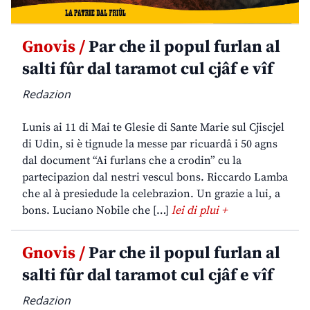
Gnovis /
Par che il popul furlan al
salti fûr dal taramot cul cjâf e vîf
Redazion
Lunis ai 11 di Mai te Glesie di Sante Marie sul Cjiscjel
di Udin, si è tignude la messe par ricuardâ i 50 agns
dal document “Ai furlans che a crodin” cu la
partecipazion dal nestri vescul bons. Riccardo Lamba
che al à presiedude la celebrazion. Un grazie a lui, a
bons. Luciano Nobile che […]
lei di plui +
Gnovis /
Par che il popul furlan al
salti fûr dal taramot cul cjâf e vîf
Redazion