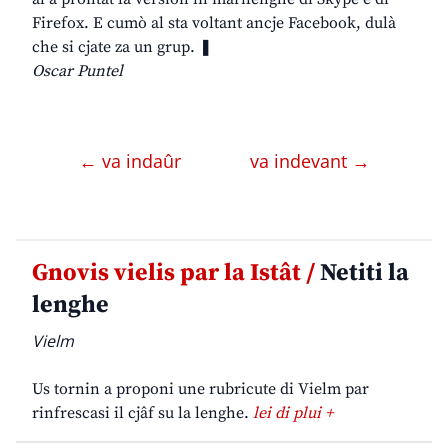
Firefox. E cumò al sta voltant ancje Facebook, dulà
che si cjate za un grup. ❚
Oscar Puntel
← va indaûr
va indevant →
Gnovis vielis par la Istât /
Netiti la
lenghe
Vielm
Us tornin a proponi une rubricute di Vielm par
rinfrescasi il cjâf su la lenghe.
lei di plui +