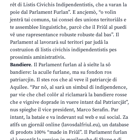
rêt di Listis Civichis Indipendentistis, che a varan la
poie dal Parlament Furlan”. E ancjemò, “o volìn
jentrâ tai comuns, tai consei des unions teritoriâls e
te assemblee linguistiche, parcè che il Friûl al puedi
vê une rapresentance robuste robuste dal bas”. Il
Parlament al lavorarà sul teritori par judâ la
costruzion di listis civichis indipendentistis pes
prossimis aministrativis.
Bandiere
. Il Parlament furlan al à sielte la sô
bandiere: la acuile furlane, ma su fondon ros
patriarcjin. Il stes ros che al veve il patriarcje di
Aquilee. “Par nô, al sarà un simbul di indipendence,
par vie che chel colôr al riclamarà la bandiere rosse
che e vignive doprade in vuere intant dal Patriarcjât”,
nus spieghe il vice president, Marco Serafin. Par
intant, la bataie e va indevant sul web e sui social. Za
atîfs un gjornâl online (lavosdalfriul.eu), un database
di prodots 100% “made in Friûl”. Il Parlament furlan
al à prontât la version in marilenghe di Skype e di