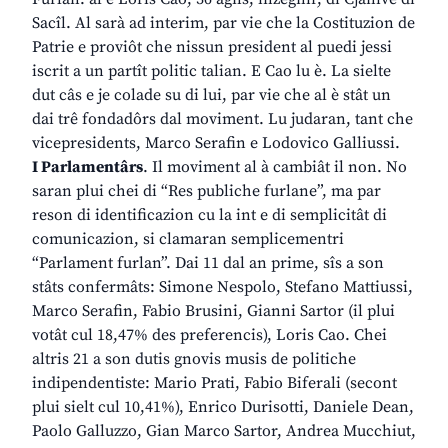
Sacîl. Al sarà ad interim, par vie che la Costituzion de
Patrie e proviôt che nissun president al puedi jessi
iscrit a un partît politic talian. E Cao lu è. La sielte
dut câs e je colade su di lui, par vie che al è stât un
dai trê fondadôrs dal moviment. Lu judaran, tant che
vicepresidents, Marco Serafin e Lodovico Galliussi.
I Parlamentârs
. Il moviment al à cambiât il non. No
saran plui chei di “Res publiche furlane”, ma par
reson di identificazion cu la int e di semplicitât di
comunicazion, si clamaran semplicementri
“Parlament furlan”. Dai 11 dal an prime, sîs a son
stâts confermâts: Simone Nespolo, Stefano Mattiussi,
Marco Serafin, Fabio Brusini, Gianni Sartor (il plui
votât cul 18,47% des preferencis), Loris Cao. Chei
altris 21 a son dutis gnovis musis de politiche
indipendentiste: Mario Prati, Fabio Biferali (secont
plui sielt cul 10,41%), Enrico Durisotti, Daniele Dean,
Paolo Galluzzo, Gian Marco Sartor, Andrea Mucchiut,