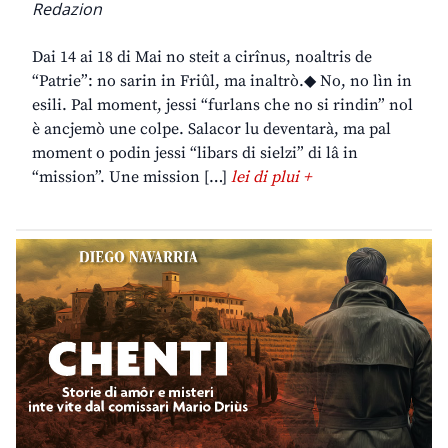
Redazion
Dai 14 ai 18 di Mai no steit a cirînus, noaltris de
“Patrie”: no sarin in Friûl, ma inaltrò.◆ No, no lìn in
esili. Pal moment, jessi “furlans che no si rindin” nol
è ancjemò une colpe. Salacor lu deventarà, ma pal
moment o podin jessi “libars di sielzi” di lâ in
“mission”. Une mission […]
lei di plui +