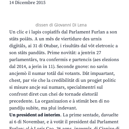
14 Dicembre 2015
dissen di Giovanni Di Lena
Un clic e i lapis copiatîfs dal Parlament Furlan a son
stâts poiâts. A un mês de viertidure des urnis
digjitâls, ai 31 di Otubar, i risultâts dal vôt eletronic a
son stâts pandûts. Prime novitât: a jentrin 27
parlamentârs, tra confermis e partencis (aes elezions
dal 2014, a jerin in 11). Seconde gnove: no savìn
ancjemò il numar totâl dai votants. Dât impuartant,
chest, par vie che la credibilitât di un progjet politic
si misure ancje sui numars, specialmentri sul
confront diret cun chei de tornade eletorâl
precedente. La organizazion e à stimât ben di no
pandiju subite, ma plui indevant.
Un president ad interim
. La prime sentade, davuelte
ai 6 di Novembar, e à votât il president dal Parlament
Furlan: al è Loris Cao, 36 agns, inzegnîr, di Cjanive di