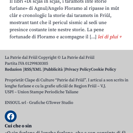
Il libri «Di scjas in scjas, i taramots inte storie
furlane» di Agnul/Angelo Floramo al ripasse in mût
clâr e cronologjic la storie dai taramots in Friûl,
mostrant tant che il pericul sismic al sedi une
presince costante inte nestre storie. La pene
fortunade di Floramo e acompagne il […]
lei di plui +
La Patrie dal Friûl Copyright © La Patrie dal Friûl
Partita IVA 01299830305
Redazion
RSS/XML
Pubblicità
Privacy Policy
Cookie Policy
Proprietât Clape di Culture “Patrie dal Friûl”. I articui a son scrits in
lenghe furlane e cu la grafie uficiâl de Regjon Friûl – V.J.
USPI – Union Stampe Periodiche Taliane
ENSOUL srl
-
Grafiche GTower Studio
Cui che o sin