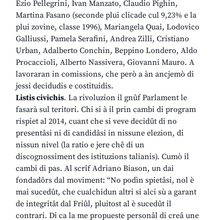
Ezio Pellegrini, Ivan Manzato, Claudio Pighin,
Martina Fasano (seconde plui clicade cul 9,23% e la
plui zovine, classe 1996), Mariangela Quai, Lodovico
Galliussi, Pamela Serafini, Andrea Zilli, Cristiano
Urban, Adalberto Conchin, Beppino Londero, Aldo
Procaccioli, Alberto Nassivera, Giovanni Mauro. A
lavoraran in comissions, che però a àn ancjemò di
jessi decidudis e costituidis.
Listis civichis
. La rivoluzion il gnûf Parlament le
fasarà sul teritori. Chi si à il prin cambi di program
rispiet al 2014, cuant che si veve decidût di no
presentâsi ni di candidâsi in nissune elezion, di
nissun nivel (la ratio e jere chê di un
discognossiment des istituzions talianis). Cumò il
cambi di pas. Al scrîf Adriano Biason, un dai
fondadôrs dal moviment: “No podìn spietâsi, nol è
mai sucedût, che cualchidun altri si alci sù a garant
de integritât dal Friûl, pluitost al è sucedût il
contrari. Di ca la me propueste personâl di creâ une