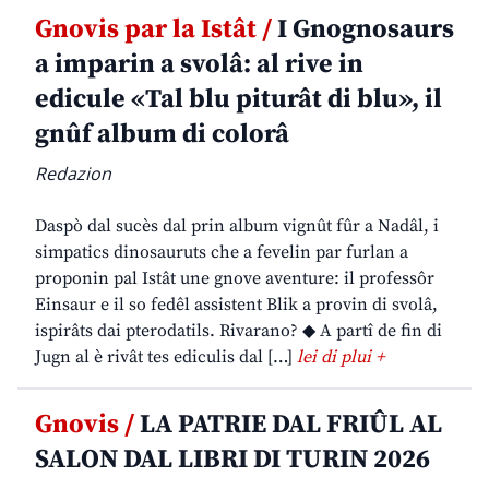
Gnovis par la Istât /
I Gnognosaurs
a imparin a svolâ: al rive in
edicule «Tal blu piturât di blu», il
gnûf album di colorâ
Redazion
Daspò dal sucès dal prin album vignût fûr a Nadâl, i
simpatics dinosauruts che a fevelin par furlan a
proponin pal Istât une gnove aventure: il professôr
Einsaur e il so fedêl assistent Blik a provin di svolâ,
ispirâts dai pterodatils. Rivarano? ◆ A partî de fin di
Jugn al è rivât tes ediculis dal […]
lei di plui +
Gnovis /
LA PATRIE DAL FRIÛL AL
SALON DAL LIBRI DI TURIN 2026