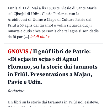
Lunis ai 11 di Mai a lis 18,30 te Glesie di Sante Marie
sul Cjiscjel di Udin. Glesie Furlane, cun la
Arcidiocesi di Udine e Clape di Culture Patrie dal
Friûl a 50 agns dal taramot o volìn ricuardâ ducj i
muarts e dutis chês personis che tai agns si son dadis
da fâ par […]
lei di plui +
GNOVIS /
Il gnûf libri de Patrie:
«Di scjas in scjas» di Agnul
Floramo, su la storie dai taramots
in Friûl. Presentazions a Majan,
Pavie e Udin.
Redazion
Un libri su la storie dai taramots in Friûl nol esisteve.