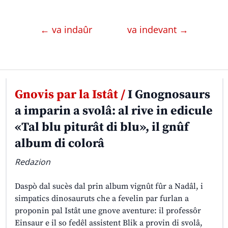
← va indaûr
va indevant →
Gnovis par la Istât /
I Gnognosaurs
a imparin a svolâ: al rive in edicule
«Tal blu piturât di blu», il gnûf
album di colorâ
Redazion
Daspò dal sucès dal prin album vignût fûr a Nadâl, i
simpatics dinosauruts che a fevelin par furlan a
proponin pal Istât une gnove aventure: il professôr
Einsaur e il so fedêl assistent Blik a provin di svolâ,