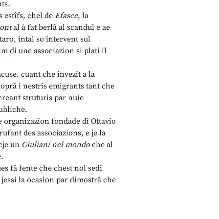
nts.
 estîfs, chel de
Efasce
, la
mont
al à fat berlâ al scandul e ae
aro, intal so intervent sul
m di une associazion si plati il
 acuse, cuant che invezit a la
 doprâ i nestris emigrants tant che
creant struturis par nuie
ubliche.
 de organizazion fondade di Ottavio
arufant des associazions, e je la
ncje un
Giuliani nel mondo
che al
e.
s fâ fente che chest nol sedi
 jessi la ocasion par dimostrâ che