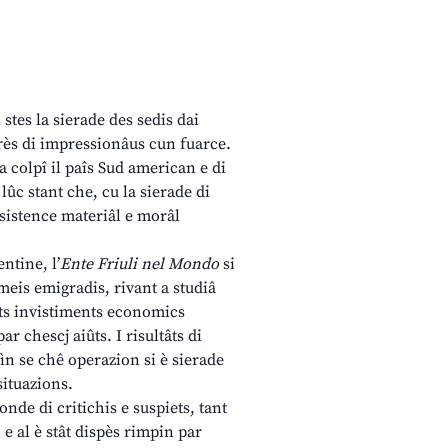
stes la sierade des sedis dai
arès di impressionâus cun fuarce.
 colpî il paîs Sud american e di
ûc stant che, cu la sierade di
ssistence materiâl e morâl
ntine, l’
Ente Friuli nel Mondo
si
meis emigradis, rivant a studiâ
fats invistiments economics
r chescj aiûts. I risultâts di
n se chê operazion si è sierade
situazions.
nde di critichis e suspiets, tant
 e al è stât dispès rimpin par