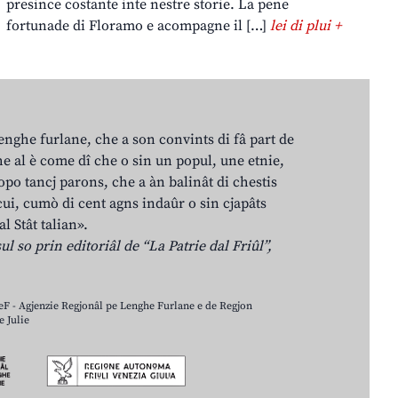
presince costante inte nestre storie. La pene
fortunade di Floramo e acompagne il […]
lei di plui +
lenghe furlane, che a son convints di fâ part de
e al è come dî che o sin un popul, une etnie,
po tancj parons, che a àn balinât di chestis
cui, cumò di cent agns indaûr o sin cjapâts
al Stât talian».
ul so prin editoriâl de “La Patrie dal Friûl”,
LeF - Agjenzie Regjonâl pe Lenghe Furlane e de Regjon
 Julie