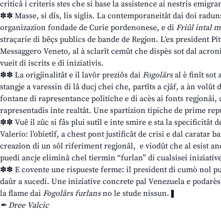
criticâ i criteris stes che si base la assistence ai nestris emigra
✽✽ Masse, si dîs, lis siglis. La contemporaneitât dai doi raduns
organizazion fondade de Curie pordenonese, e di
Friûl intal 
straçarie di bêçs publics de bande de Regjon. L’ex president Pitt
Messaggero Veneto, al à sclarît cemût che dispès sot dal acroni
vueit di iscrits e di iniziativis.
✽✽ La origjinalitât e il lavôr preziôs dai
Fogolârs
al è finît sot
stangje a varessin di lâ ducj chei che, partîts a cjâf, a àn volût
fontane di rapresentance politiche e di acès ai fonts regjonâi, 
rapresentadis inte realtât. Une spartizion tipiche de prime rep
✽✽ Vuê il zûc si fâs plui sutîl e inte smire e sta la specificitât
Valerio: l’obietîf, a chest pont justificât de crisi e dal caratar b
creazion di un sôl riferiment regjonâl, e viodût che al esist a
puedi ancje eliminâ chel tiermin “furlan” di cualsisei iniziativ
✽✽ E covente une rispueste ferme: il president di cumò nol pue
daûr a sucedi. Une iniziative concrete pal Venezuela e podarès
la flame dai
Fogolârs furlans
no le stude nissun.❚
✒ Dree Valcic