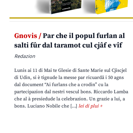
Gnovis /
Par che il popul furlan al
salti fûr dal taramot cul cjâf e vîf
Redazion
Lunis ai 11 di Mai te Glesie di Sante Marie sul Cjiscjel
di Udin, si è tignude la messe par ricuardâ i 50 agns
dal document “Ai furlans che a crodin” cu la
partecipazion dal nestri vescul bons. Riccardo Lamba
che al à presiedude la celebrazion. Un grazie a lui, a
bons. Luciano Nobile che […]
lei di plui +