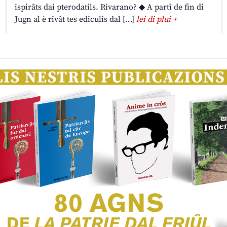
ispirâts dai pterodatils. Rivarano? ◆ A partî de fin di
Jugn al è rivât tes ediculis dal […]
lei di plui +