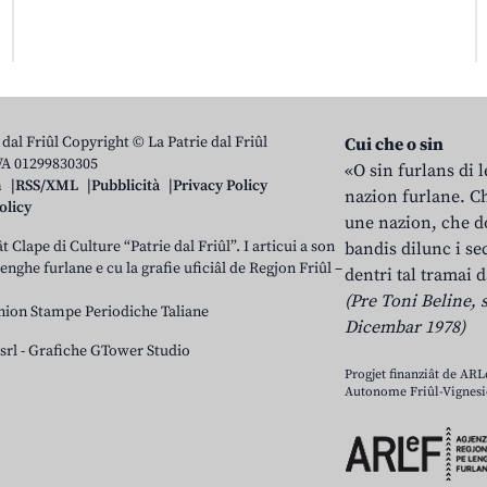
 dal Friûl Copyright © La Patrie dal Friûl
Cui che o sin
IVA 01299830305
«O sin furlans di 
n
RSS/XML
Pubblicità
Privacy Policy
nazion furlane. Ch
olicy
une nazion, che do
t Clape di Culture “Patrie dal Friûl”. I articui a son
bandis dilunc i se
 lenghe furlane e cu la grafie uficiâl de Regjon Friûl –
dentri tal tramai d
(Pre Toni Beline, s
nion Stampe Periodiche Taliane
Dicembar 1978)
srl
-
Grafiche GTower Studio
Progjet finanziât de AR
Autonome Friûl-Vignesie