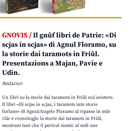
GNOVIS /
Il gnûf libri de Patrie: «Di
scjas in scjas» di Agnul Floramo, su
la storie dai taramots in Friûl.
Presentazions a Majan, Pavie e
Udin.
Redazion
Un libri su la storie dai taramots in Friûl nol esisteve.
Il libri «Di scjas in scjas, i taramots inte storie
furlane» di Agnul/Angelo Floramo al ripasse in mût
clâr e cronologjic la storie dai taramots in Friûl,
mostrant tant che il pericul sismic al sedi une