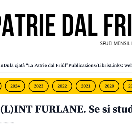
SFUEI MENSÎL FU
in
Dulà cjatâ “La Patrie dal Friûl”
Publicazions/Libris
Links: web
2024
2023
2022
2021
2020
2
(L)INT FURLANE. Se si stud
............