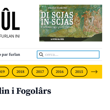
RLAN INDIPENDENT • INDEPENDENT FRIULIAN MONTHLY • 
Cerca:
 par furlan
019
2018
2017
2016
2015
2014
in i Fogolârs