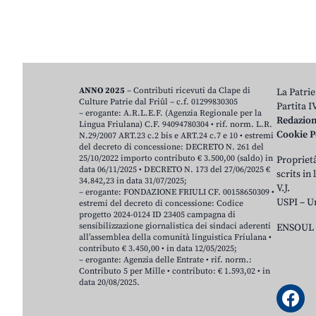
ANNO 2025
– Contributi ricevuti da Clape di
La Patrie
Culture Patrie dal Friûl – c.f. 01299830305
Partita 
– erogante: A.R.L.E.F. (Agenzia Regionale per la
Redazio
Lingua Friulana) C.F. 94094780304 • rif. norm. L.R.
Cookie P
N.29/2007 ART.23 c.2 bis e ART.24 c.7 e 10 • estremi
del decreto di concessione: DECRETO N. 261 del
25/10/2022 importo contributo € 3.500,00 (saldo) in
Proprietâ
data 06/11/2025 • DECRETO N. 173 del 27/06/2025 €
scrits in
34.842,23 in data 31/07/2025;
V.J.
– erogante: FONDAZIONE FRIULI CF. 00158650309 •
USPI – U
estremi del decreto di concessione: Codice
progetto 2024-0124 ID 23405 campagna di
sensibilizzazione giornalistica dei sindaci aderenti
ENSOUL 
all’assemblea della comunità linguistica Friulana •
contributo € 3.450,00 • in data 12/05/2025;
– erogante: Agenzia delle Entrate • rif. norm.:
Contributo 5 per Mille • contributo: € 1.593,02 • in
data 20/08/2025.