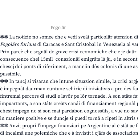
Fogolâr
✽✽ La notizie no somee che e vedi sveât particolâr atenzion di 
Fogolârs furlans
di Caracas e Sant Cristobal in Venezuela al v
Prin parcè che segnâl de grave crisi economiche che e je daûr a
consecuence chei 15mil conazionâi emigrâts là jù, e in secont l
chescj doi ponts di riferiment, a mancjin dôs colonis di une a
pussibile.
✽✽ In tancj si visaran che intune situazion simile, la crisi argje
è impegnât daurman cuntune schirie di iniziativis a pro des fa
fintremai percors di studi e lavôr pe lôr tornade. A son stâts 
impuartants, a son stâts creâts canâi di finanziament regjonâl pa
chest impegn no si son mai pardabon cognossûts, a vuê no savì
in maniere positive e se duncje si puedi tornâ a ripeti in altris 
✽✽ Anzit propri l’impegn finanziari pe Argjentine al è stât ae fo
di incalmâ une polemiche che e à invistît i cjâfs de associazion