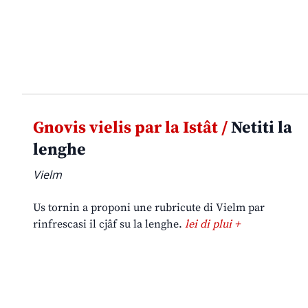
Gnovis vielis par la Istât /
Netiti la
lenghe
Vielm
Us tornin a proponi une rubricute di Vielm par
rinfrescasi il cjâf su la lenghe.
lei di plui +