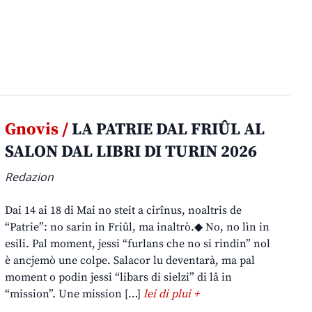
Gnovis /
LA PATRIE DAL FRIÛL AL
SALON DAL LIBRI DI TURIN 2026
Redazion
Dai 14 ai 18 di Mai no steit a cirînus, noaltris de
“Patrie”: no sarin in Friûl, ma inaltrò.◆ No, no lìn in
esili. Pal moment, jessi “furlans che no si rindin” nol
è ancjemò une colpe. Salacor lu deventarà, ma pal
moment o podin jessi “libars di sielzi” di lâ in
“mission”. Une mission […]
lei di plui +