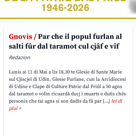
Gnovis /
Par che il popul furlan al
salti fûr dal taramot cul cjâf e vîf
Redazion
Lunis ai 11 di Mai a lis 18,30 te Glesie di Sante Marie
sul Cjiscjel di Udin. Glesie Furlane, cun la Arcidiocesi
di Udine e Clape di Culture Patrie dal Friûl a 50 agns
dal taramot o volìn ricuardâ ducj i muarts e dutis chês
personis che tai agns si son dadis da fâ par […]
lei di
plui +