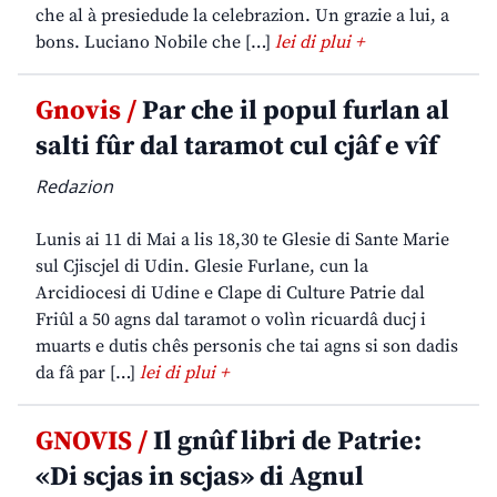
che al à presiedude la celebrazion. Un grazie a lui, a
bons. Luciano Nobile che […]
lei di plui +
Gnovis /
Par che il popul furlan al
salti fûr dal taramot cul cjâf e vîf
Redazion
Lunis ai 11 di Mai a lis 18,30 te Glesie di Sante Marie
sul Cjiscjel di Udin. Glesie Furlane, cun la
Arcidiocesi di Udine e Clape di Culture Patrie dal
Friûl a 50 agns dal taramot o volìn ricuardâ ducj i
muarts e dutis chês personis che tai agns si son dadis
da fâ par […]
lei di plui +
GNOVIS /
Il gnûf libri de Patrie:
«Di scjas in scjas» di Agnul