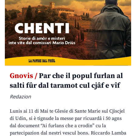
Gnovis /
Par che il popul furlan al
salti fûr dal taramot cul cjâf e vîf
Redazion
Lunis ai 11 di Mai te Glesie di Sante Marie sul Cjiscjel
di Udin, si è tignude la messe par ricuardâ i 50 agns
dal document “Ai furlans che a crodin” cu la
partecipazion dal nestri vescul bons. Riccardo Lamba