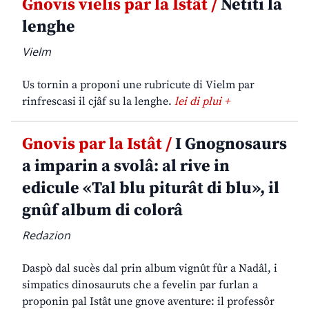
Gnovis vielis par la Istât /
Netiti la
lenghe
Vielm
Us tornin a proponi une rubricute di Vielm par
rinfrescasi il cjâf su la lenghe.
lei di plui +
Gnovis par la Istât /
I Gnognosaurs
a imparin a svolâ: al rive in
edicule «Tal blu piturât di blu», il
gnûf album di colorâ
Redazion
Daspò dal sucès dal prin album vignût fûr a Nadâl, i
simpatics dinosauruts che a fevelin par furlan a
proponin pal Istât une gnove aventure: il professôr