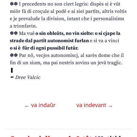
✽✽ I precedents no son ciert legris: dispès si è vût
miôr fâ di croçule al podê e ai siei partîts, altris voltis
e je prevalude la division, intant che i personalisims
a trionfavin.
✽✽ Ma vuê
o sin obleâts, no vin sielte: o si cjape la
strade dal partît autonomist furlan
e si va a vinci
o si è fûr di ogni pussibil futûr.
✽✽ Par nô, vecjos autonomiscj, al sarès dome che il
fin di un sium, ma pai nestris zovins un jevâ tragjic.
❚
✒ Dree Valcic
← va indaûr
va indevant →