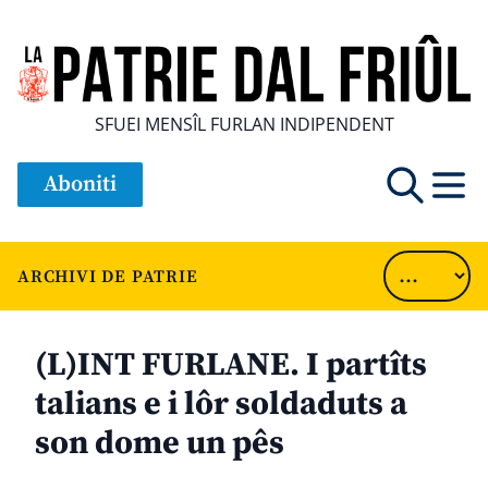
SFUEI MENSÎL FURLAN INDIPENDENT
Aboniti
ARCHIVI DE PATRIE
(L)INT FURLANE. I partîts
talians e i lôr soldaduts a
son dome un pês
............