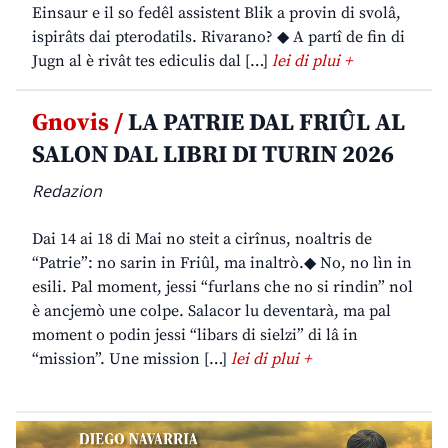
Einsaur e il so fedêl assistent Blik a provin di svolâ,
ispirâts dai pterodatils. Rivarano? ◆ A partî de fin di
Jugn al è rivât tes ediculis dal […]
lei di plui +
Gnovis /
LA PATRIE DAL FRIÛL AL
SALON DAL LIBRI DI TURIN 2026
Redazion
Dai 14 ai 18 di Mai no steit a cirînus, noaltris de
“Patrie”: no sarin in Friûl, ma inaltrò.◆ No, no lìn in
esili. Pal moment, jessi “furlans che no si rindin” nol
è ancjemò une colpe. Salacor lu deventarà, ma pal
moment o podin jessi “libars di sielzi” di lâ in
“mission”. Une mission […]
lei di plui +