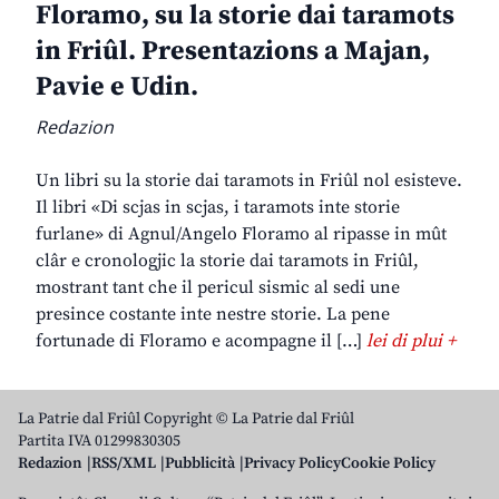
Floramo, su la storie dai taramots
in Friûl. Presentazions a Majan,
Pavie e Udin.
Redazion
Un libri su la storie dai taramots in Friûl nol esisteve.
Il libri «Di scjas in scjas, i taramots inte storie
furlane» di Agnul/Angelo Floramo al ripasse in mût
clâr e cronologjic la storie dai taramots in Friûl,
mostrant tant che il pericul sismic al sedi une
presince costante inte nestre storie. La pene
fortunade di Floramo e acompagne il […]
lei di plui +
La Patrie dal Friûl Copyright © La Patrie dal Friûl
Partita IVA 01299830305
Redazion
RSS/XML
Pubblicità
Privacy Policy
Cookie Policy