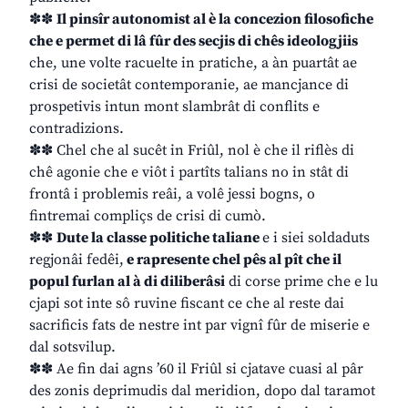
✽✽
Il pinsîr autonomist al è la concezion filosofiche
che e permet di lâ fûr des secjis di chês ideologjiis
che, une volte racuelte in pratiche, a àn puartât ae
crisi de societât contemporanie, ae mancjance di
prospetivis intun mont slambrât di conflits e
contradizions.
✽✽ Chel che al sucêt in Friûl, nol è che il riflès di
chê agonie che e viôt i partîts talians no in stât di
frontâ i problemis reâi, a volê jessi bogns, o
fintremai compliçs de crisi di cumò.
✽✽
Dute la classe politiche taliane
e i siei soldaduts
regjonâi fedêi,
e rapresente chel pês al pît che il
popul furlan al à di diliberâsi
di corse prime che e lu
cjapi sot inte sô ruvine fiscant ce che al reste dai
sacrificis fats de nestre int par vignî fûr de miserie e
dal sotsvilup.
✽✽ Ae fin dai agns ’60 il Friûl si cjatave cuasi al pâr
des zonis deprimudis dal meridion, dopo dal taramot