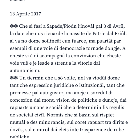
13 Aprile 2017
✽✽ Che si fasi a Sapade/Plodn l’inovâl pal 3 di Avrîl,
la date che nus ricuarde la nassite de Patrie dal Friûl,
al va no dome sotlineât cun fuarce, ma puartât par
esempli di une voie di democrazie tornade dongje. A
cheste si à di acompagnâ la convinzion che cheste
voie vuê e je leade a strent a la vitorie dal
autonomisim.
✽✽ Un tiermin che a sô volte, nol va viodût dome
tant che espression juridiche o istituzionâl, tant che
premesse pal autoguvier, ma ancje e soredut di
concezion dal mont, vision de politiche e duncje, dai
rapuarts umans e sociâi che a determinin lis regulis
de societât civîl. Normis che si basin sul rispiet
mutuâl e des minorancis, sul coret rapuart tra dirits e
dovês, sul control dai elets inte trasparence de robe
publiche.