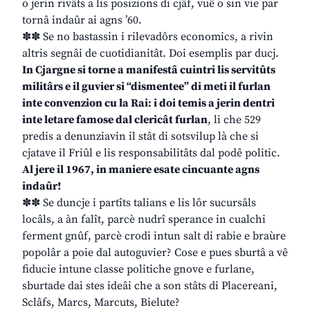
o jerin rivâts a lis posizions di cjâf, vuê o sin vie par
tornâ indaûr ai agns ’60.
✽✽ Se no bastassin i rilevadôrs economics, a rivin
altris segnâi de cuotidianitât. Doi esemplis par ducj.
In Cjargne si torne a manifestâ cuintri lis servitûts
militârs e il guvier si “dismentee” di meti il furlan
inte convenzion cu la Rai: i doi temis a jerin dentri
inte letare famose dal clericât furlan
, li che 529
predis a denunziavin il stât di sotsvilup là che si
cjatave il Friûl e lis responsabilitâts dal podê politic.
Al jere il 1967, in maniere esate cincuante agns
indaûr!
✽✽ Se duncje i partîts talians e lis lôr sucursâls
locâls, a àn falît, parcè nudrî sperance in cualchi
ferment gnûf, parcè crodi intun salt di rabie e braùre
popolâr a poie dal autoguvier? Cose e pues sburtâ a vê
fiducie intune classe politiche gnove e furlane,
sburtade dai stes ideâi che a son stâts di Placereani,
Sclâfs, Marcs, Marcuts, Bielute?