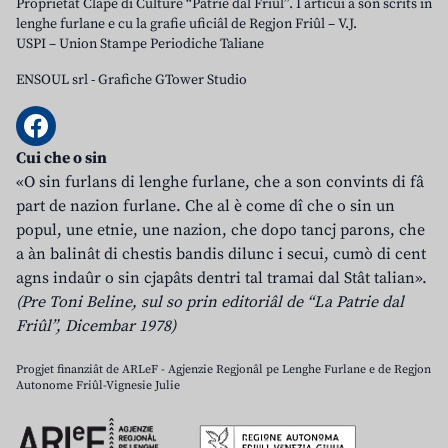
Proprietât Clape di Culture “Patrie dal Friûl”. I articui a son scrits in
lenghe furlane e cu la grafie uficiâl de Regjon Friûl – V.J.
USPI – Union Stampe Periodiche Taliane
ENSOUL srl
-
Grafiche GTower Studio
Cui che o sin
«O sin furlans di lenghe furlane, che a son convints di fâ
part de nazion furlane. Che al è come dî che o sin un
popul, une etnie, une nazion, che dopo tancj parons, che
a àn balinât di chestis bandis dilunc i secui, cumò di cent
agns indaûr o sin cjapâts dentri tal tramai dal Stât talian».
(Pre Toni Beline, sul so prin editoriâl de “La Patrie dal
Friûl”, Dicembar 1978)
Progjet finanziât de ARLeF - Agjenzie Regjonâl pe Lenghe Furlane e de Regjon
Autonome Friûl-Vignesie Julie