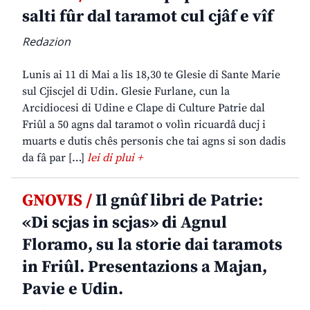
salti fûr dal taramot cul cjâf e vîf
Redazion
Lunis ai 11 di Mai a lis 18,30 te Glesie di Sante Marie
sul Cjiscjel di Udin. Glesie Furlane, cun la
Arcidiocesi di Udine e Clape di Culture Patrie dal
Friûl a 50 agns dal taramot o volìn ricuardâ ducj i
muarts e dutis chês personis che tai agns si son dadis
da fâ par […]
lei di plui +
GNOVIS /
Il gnûf libri de Patrie:
«Di scjas in scjas» di Agnul
Floramo, su la storie dai taramots
in Friûl. Presentazions a Majan,
Pavie e Udin.