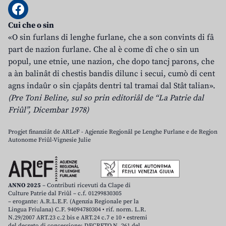
Cui che o sin
«O sin furlans di lenghe furlane, che a son convints di fâ
part de nazion furlane. Che al è come dî che o sin un
popul, une etnie, une nazion, che dopo tancj parons, che
a àn balinât di chestis bandis dilunc i secui, cumò di cent
agns indaûr o sin cjapâts dentri tal tramai dal Stât talian».
(Pre Toni Beline, sul so prin editoriâl de “La Patrie dal
Friûl”, Dicembar 1978)
Progjet finanziât de ARLeF - Agjenzie Regjonâl pe Lenghe Furlane e de Regjon
Autonome Friûl-Vignesie Julie
ANNO 2025
– Contributi ricevuti da Clape di
Culture Patrie dal Friûl – c.f. 01299830305
– erogante: A.R.L.E.F. (Agenzia Regionale per la
Lingua Friulana) C.F. 94094780304 • rif. norm. L.R.
N.29/2007 ART.23 c.2 bis e ART.24 c.7 e 10 • estremi
del decreto di concessione: DECRETO N. 261 del