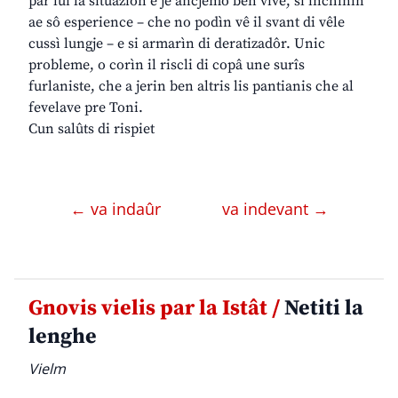
par lui la situazion e je ancjemò ben vive, si inchinìn
ae sô esperience – che no podìn vê il svant di vêle
cussì lungje – e si armarìn di deratizadôr. Unic
probleme, o corìn il riscli di copâ une surîs
furlaniste, che a jerin ben altris lis pantianis che al
fevelave pre Toni.
Cun salûts di rispiet
← va indaûr
va indevant →
Gnovis vielis par la Istât /
Netiti la
lenghe
Vielm