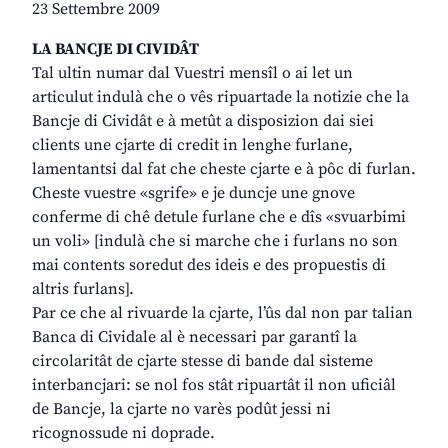
23 Settembre 2009
LA BANCJE DI CIVIDÂT
Tal ultin numar dal Vuestri mensîl o ai let un
articulut indulà che o vês ripuartade la notizie che la
Bancje di Cividât e à metût a disposizion dai siei
clients une cjarte di credit in lenghe furlane,
lamentantsi dal fat che cheste cjarte e à pôc di furlan.
Cheste vuestre «sgrife» e je duncje une gnove
conferme di chê detule furlane che e dîs «svuarbimi
un voli» [indulà che si marche che i furlans no son
mai contents soredut des ideis e des propuestis di
altris furlans].
Par ce che al rivuarde la cjarte, l’ûs dal non par talian
Banca di Cividale al è necessari par garantî la
circolaritât de cjarte stesse di bande dal sisteme
interbancjari: se nol fos stât ripuartât il non uficiâl
de Bancje, la cjarte no varès podût jessi ni
ricognossude ni doprade.