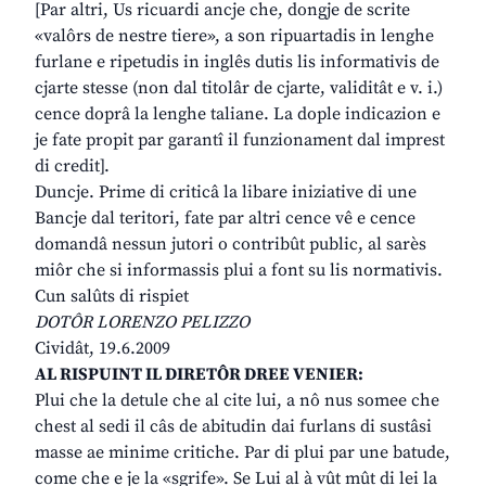
[Par altri, Us ricuardi ancje che, dongje de scrite
«valôrs de nestre tiere», a son ripuartadis in lenghe
furlane e ripetudis in inglês dutis lis informativis de
cjarte stesse (non dal titolâr de cjarte, validitât e v. i.)
cence doprâ la lenghe taliane. La dople indicazion e
je fate propit par garantî il funzionament dal imprest
di credit].
Duncje. Prime di criticâ la libare iniziative di une
Bancje dal teritori, fate par altri cence vê e cence
domandâ nessun jutori o contribût public, al sarès
miôr che si informassis plui a font su lis normativis.
Cun salûts di rispiet
DOTÔR LORENZO PELIZZO
Cividât, 19.6.2009
AL RISPUINT IL DIRETÔR DREE VENIER:
Plui che la detule che al cite lui, a nô nus somee che
chest al sedi il câs de abitudin dai furlans di sustâsi
masse ae minime critiche. Par di plui par une batude,
come che e je la «sgrife». Se Lui al à vût mût di lei la