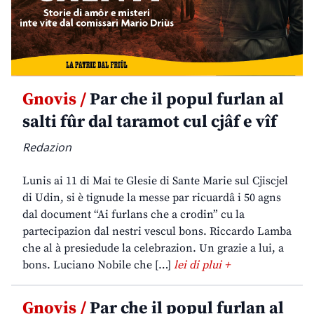
Gnovis /
Par che il popul furlan al
salti fûr dal taramot cul cjâf e vîf
Redazion
Lunis ai 11 di Mai te Glesie di Sante Marie sul Cjiscjel
di Udin, si è tignude la messe par ricuardâ i 50 agns
dal document “Ai furlans che a crodin” cu la
partecipazion dal nestri vescul bons. Riccardo Lamba
che al à presiedude la celebrazion. Un grazie a lui, a
bons. Luciano Nobile che […]
lei di plui +
Gnovis /
Par che il popul furlan al