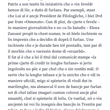
Patrie a son tantis lis iniziativis che o vin fevelât
benon di lôr, e dutis di furlans. Par esempli, stant
che Lui al è ancje President de Filologjiche, i biei Dvd
par fruts «Omenuts». Cun di plui, de cjarte e fevele –
in maniere giornalistiche e no cu lis batudis – Elena
Zanussi propit ta chest numar, te sô biele inchieste su
lis impresis che a decidin di doprâ il furlan. Une
inchieste che e je durade ben trê pontadis, tant par dî
il morbin che o varessin dome di «svuarbâ».
Il fat al è che a lei il titul dal comunicât stampe «la
prime cjarte di credit in lenghe furlane» si jerin
ingolosîts no pôc e par chel che o sin restâts mâl. O
savìn che la lenghe taliane e je la uniche che e vâl in
maniere uficiâl, migo si spietavin di viodi dut in
marilenghe, ma almancul il non de bancje par furlan
sot di chel talian (magari cuntun colorut ancje plui
smamît), chel si spietavin di leilu. Ce vuelial, nô o vin
ancjemò tai voi lis insegnis des bancjis in Trentin par