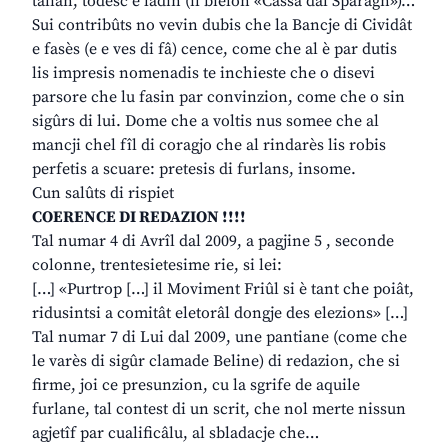
talian, todesc e ladin (il bielon «Cassa dal Sparagn»)…
Sui contribûts no vevin dubis che la Bancje di Cividât
e fasès (e e ves di fâ) cence, come che al è par dutis
lis impresis nomenadis te inchieste che o disevi
parsore che lu fasin par convinzion, come che o sin
sigûrs di lui. Dome che a voltis nus somee che al
mancji chel fîl di coragjo che al rindarès lis robis
perfetis a scuare: pretesis di furlans, insome.
Cun salûts di rispiet
COERENCE DI REDAZION !!!!
Tal numar 4 di Avrîl dal 2009, a pagjine 5 , seconde
colonne, trentesietesime rie, si lei:
[…] «Purtrop […] il Moviment Friûl si è tant che poiât,
ridusintsi a comitât eletorâl dongje des elezions» […]
Tal numar 7 di Lui dal 2009, une pantiane (come che
le varès di sigûr clamade Beline) di redazion, che si
firme, joi ce presunzion, cu la sgrife de aquile
furlane, tal contest di un scrit, che nol merte nissun
agjetîf par cualificâlu, al sbladacje che…