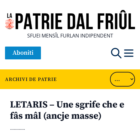
SFUEI MENSÎL FURLAN INDIPENDENT
Aboniti
ARCHIVI DE PATRIE
LETARIS – Une sgrife che e
fâs mâl (ancje masse)
............