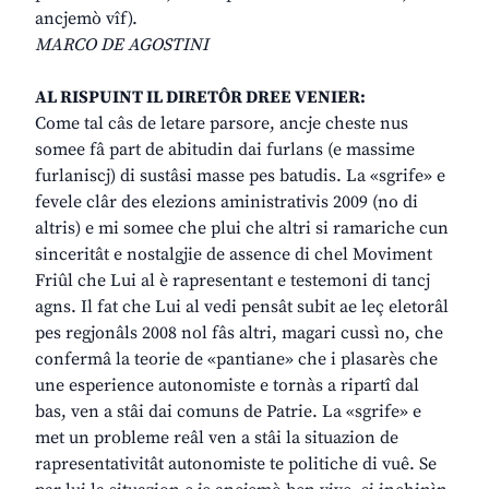
ancjemò vîf).
MARCO DE AGOSTINI
AL RISPUINT IL DIRETÔR DREE VENIER:
Come tal câs de letare parsore, ancje cheste nus
somee fâ part de abitudin dai furlans (e massime
furlaniscj) di sustâsi masse pes batudis. La «sgrife» e
fevele clâr des elezions aministrativis 2009 (no di
altris) e mi somee che plui che altri si ramariche cun
sinceritât e nostalgjie de assence di chel Moviment
Friûl che Lui al è rapresentant e testemoni di tancj
agns. Il fat che Lui al vedi pensât subit ae leç eletorâl
pes regjonâls 2008 nol fâs altri, magari cussì no, che
confermâ la teorie de «pantiane» che i plasarès che
une esperience autonomiste e tornàs a ripartî dal
bas, ven a stâi dai comuns de Patrie. La «sgrife» e
met un probleme reâl ven a stâi la situazion de
rapresentativitât autonomiste te politiche di vuê. Se