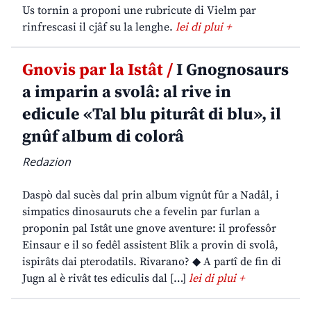
Us tornin a proponi une rubricute di Vielm par
rinfrescasi il cjâf su la lenghe.
lei di plui +
Gnovis par la Istât /
I Gnognosaurs
a imparin a svolâ: al rive in
edicule «Tal blu piturât di blu», il
gnûf album di colorâ
Redazion
Daspò dal sucès dal prin album vignût fûr a Nadâl, i
simpatics dinosauruts che a fevelin par furlan a
proponin pal Istât une gnove aventure: il professôr
Einsaur e il so fedêl assistent Blik a provin di svolâ,
ispirâts dai pterodatils. Rivarano? ◆ A partî de fin di
Jugn al è rivât tes ediculis dal […]
lei di plui +