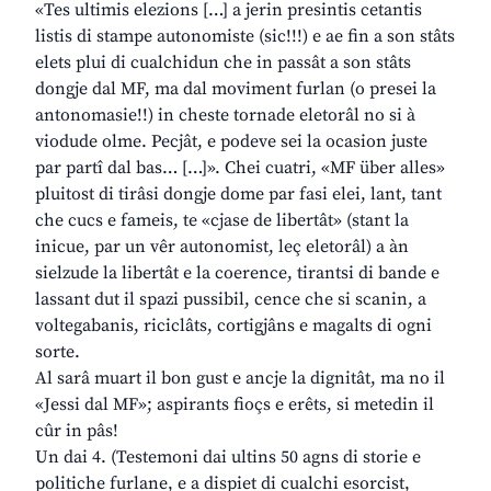
«Tes ultimis elezions […] a jerin presintis cetantis
listis di stampe autonomiste (sic!!!) e ae fin a son stâts
elets plui di cualchidun che in passât a son stâts
dongje dal MF, ma dal moviment furlan (o presei la
antonomasie!!) in cheste tornade eletorâl no si à
viodude olme. Pecjât, e podeve sei la ocasion juste
par partî dal bas… […]». Chei cuatri, «MF über alles»
pluitost di tirâsi dongje dome par fasi elei, lant, tant
che cucs e fameis, te «cjase de libertât» (stant la
inicue, par un vêr autonomist, leç eletorâl) a àn
sielzude la libertât e la coerence, tirantsi di bande e
lassant dut il spazi pussibil, cence che si scanin, a
voltegabanis, riciclâts, cortigjâns e magalts di ogni
sorte.
Al sarâ muart il bon gust e ancje la dignitât, ma no il
«Jessi dal MF»; aspirants fioçs e erêts, si metedin il
cûr in pâs!
Un dai 4. (Testemoni dai ultins 50 agns di storie e
politiche furlane, e a dispiet di cualchi esorcist,