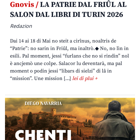
Gnovis /
LA PATRIE DAL FRIÛL AL
SALON DAL LIBRI DI TURIN 2026
Redazion
Dai 14 ai 18 di Mai no steit a cirînus, noaltris de
“Patrie”: no sarin in Friûl, ma inaltrò.◆ No, no lìn in
esili. Pal moment, jessi “furlans che no si rindin” nol
è ancjemò une colpe. Salacor lu deventarà, ma pal
moment o podin jessi “libars di sielzi” di lâ in
“mission”. Une mission […]
lei di plui +