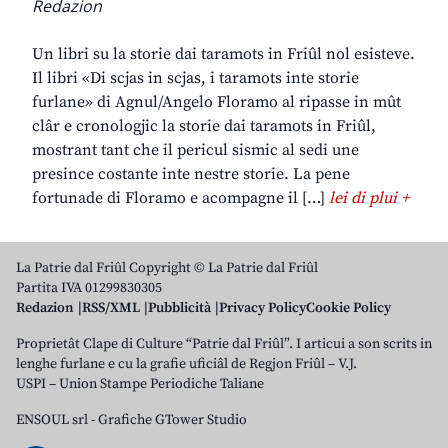
Redazion
Un libri su la storie dai taramots in Friûl nol esisteve.
Il libri «Di scjas in scjas, i taramots inte storie
furlane» di Agnul/Angelo Floramo al ripasse in mût
clâr e cronologjic la storie dai taramots in Friûl,
mostrant tant che il pericul sismic al sedi une
presince costante inte nestre storie. La pene
fortunade di Floramo e acompagne il […]
lei di plui +
La Patrie dal Friûl Copyright © La Patrie dal Friûl
Partita IVA 01299830305
Redazion
RSS/XML
Pubblicità
Privacy Policy
Cookie Policy
Proprietât Clape di Culture “Patrie dal Friûl”. I articui a son scrits in
lenghe furlane e cu la grafie uficiâl de Regjon Friûl – V.J.
USPI – Union Stampe Periodiche Taliane
ENSOUL srl
-
Grafiche GTower Studio