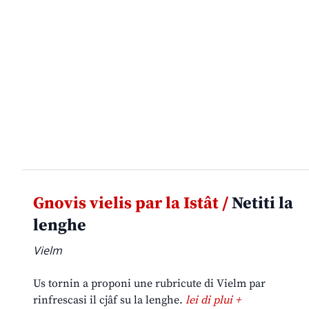
Gnovis vielis par la Istât /
Netiti la
lenghe
Vielm
Us tornin a proponi une rubricute di Vielm par
rinfrescasi il cjâf su la lenghe.
lei di plui +