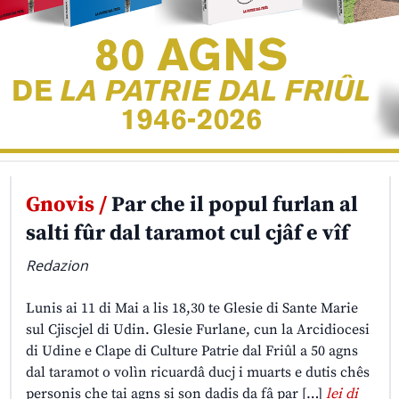
Gnovis /
Par che il popul furlan al
salti fûr dal taramot cul cjâf e vîf
Redazion
Lunis ai 11 di Mai a lis 18,30 te Glesie di Sante Marie
sul Cjiscjel di Udin. Glesie Furlane, cun la Arcidiocesi
di Udine e Clape di Culture Patrie dal Friûl a 50 agns
dal taramot o volìn ricuardâ ducj i muarts e dutis chês
personis che tai agns si son dadis da fâ par […]
lei di