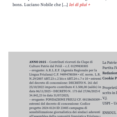
bons. Luciano Nobile che […]
lei di plui +
ANNO 2025
– Contributi ricevuti da Clape di
La Patrie
Culture Patrie dal Friûl – c.f. 01299830305
Partita 
– erogante: A.R.L.E.F. (Agenzia Regionale per la
Redazio
Lingua Friulana) C.F. 94094780304 • rif. norm. L.R.
Cookie P
N.29/2007 ART.23 c.2 bis e ART.24 c.7 e 10 • estremi
del decreto di concessione: DECRETO N. 261 del
25/10/2022 importo contributo € 3.500,00 (saldo) in
Proprietâ
data 06/11/2025 • DECRETO N. 173 del 27/06/2025 €
scrits in
34.842,23 in data 31/07/2025;
V.J.
– erogante: FONDAZIONE FRIULI CF. 00158650309 •
USPI – U
estremi del decreto di concessione: Codice
progetto 2024-0124 ID 23405 campagna di
sensibilizzazione giornalistica dei sindaci aderenti
ENSOUL 
all’assemblea della comunità linguistica Friulana •