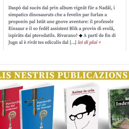
Daspò dal sucès dal prin album vignût fûr a Nadâl, i
simpatics dinosauruts che a fevelin par furlan a
proponin pal Istât une gnove aventure: il professôr
Einsaur e il so fedêl assistent Blik a provin di svolâ,
ispirâts dai pterodatils. Rivarano? ◆ A partî de fin di
Jugn al è rivât tes ediculis dal […]
lei di plui +