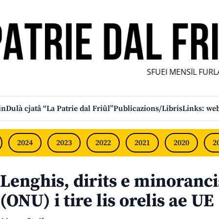
SFUEI MENSÎL FURLAN 
in
Dulà cjatâ “La Patrie dal Friûl”
Publicazions/Libris
Links: web
2024
2023
2022
2021
2020
2
Lenghis, dirits e minoranci
(ONU) i tire lis orelis ae UE