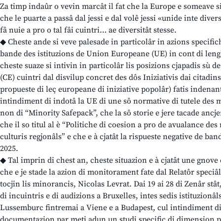
Za timp indaûr o vevin marcât il fat che la Europe e someave s
che le puarte a passâ dal jessi e dal volê jessi «unide inte diver
fâ nuie a pro o tal fâi cuintri… ae diversitât stesse.
◆ Cheste ande si veve palesade in particolâr in azions specific
bande des istituzions de Union Europeane (UE) in cont di lengh
cheste suaze si intivin in particolâr lis posizions cjapadis s
(CE) cuintri dal disvilup concret des dôs Iniziativis dai citadi
propueste di leç europeane di iniziative popolâr) fatis indenant
intindiment di indotâ la UE di une sô normative di tutele des
non di “Minority Safepack”, che la sô storie e jere tacade ancje
che il so titul al è “Politiche di coesion a pro de avualance des 
culturis regjonâls” e che e à cjatât la rispueste negative de ba
2025.
◆ Tal imprin di chest an, cheste situazion e à cjatât une gnov
che e je stade la azion di monitorament fate dal Relatôr speciâ
tocjin lis minorancis, Nicolas Levrat. Dai 19 ai 28 di Zenâr stât,
di incuintris e di audizions a Bruxelles, intes sedis istituzionâls
Lussemburc fintremai a Viene e a Budapest, cul intindiment di
documentazion par meti adun un studi specific di dimension pl