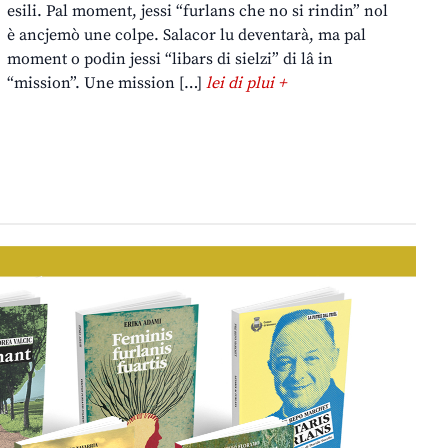
esili. Pal moment, jessi “furlans che no si rindin” nol
è ancjemò une colpe. Salacor lu deventarà, ma pal
moment o podin jessi “libars di sielzi” di lâ in
“mission”. Une mission […]
lei di plui +