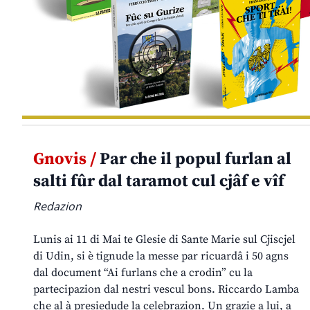
Gnovis /
Par che il popul furlan al
salti fûr dal taramot cul cjâf e vîf
Redazion
Lunis ai 11 di Mai te Glesie di Sante Marie sul Cjiscjel
di Udin, si è tignude la messe par ricuardâ i 50 agns
dal document “Ai furlans che a crodin” cu la
partecipazion dal nestri vescul bons. Riccardo Lamba
che al à presiedude la celebrazion. Un grazie a lui, a