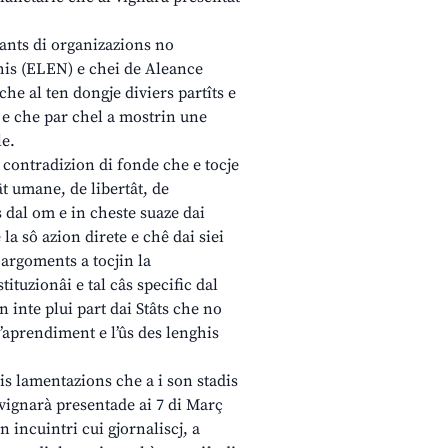
tants di organizazions no
his (ELEN) e chei de Aleance
he al ten dongje diviers partîts e
 e che par chel a mostrin une
le.
a contradizion di fonde che e tocje
ât umane, de libertât, de
ts dal om e in cheste suaze dai
la sô azion direte e chê dai siei
 argoments a tocjin la
tituzionâi e tal câs specific dal
n inte plui part dai Stâts che no
’aprendiment e l’ûs des lenghis
lis lamentazions che a i son stadis
 vignarà presentade ai 7 di Març
 incuintri cui gjornaliscj, a