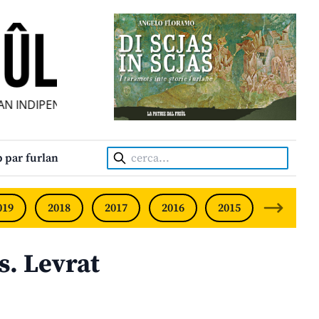
INDIPENDENT • INDEPENDENT FRIULIAN MONTHLY • NEODV
Cerca:
 par furlan
019
2018
2017
2016
2015
2014
s. Levrat