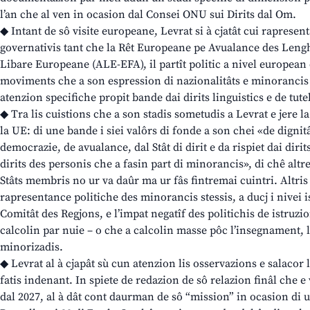
l’an che al ven in ocasion dal Consei ONU sui Dirits dal Om.
◆ Intant de sô visite europeane, Levrat si à cjatât cui rapresen
governativis tant che la Rêt Europeane pe Avualance des Leng
Libare Europeane (ALE-EFA), il partît politic a nivel european c
moviments che a son espression di nazionalitâts e minorancis
atenzion specifiche propit bande dai dirits linguistics e de tute
◆ Tra lis cuistions che a son stadis sometudis a Levrat e jere l
la UE: di une bande i siei valôrs di fonde a son chei «de dignit
democrazie, de avualance, dal Stât di dirit e da rispiet dai diri
dirits des personis che a fasin part di minorancis», di chê altre 
Stâts membris no ur va daûr ma ur fâs fintremai cuintri. Altris
rapresentance politiche des minorancis stessis, a ducj i nivei is
Comitât des Regjons, e l’impat negatîf des politichis de istruzio
calcolin par nuie – o che a calcolin masse pôc l’insegnament, l
minorizadis.
◆ Levrat al à cjapât sù cun atenzion lis osservazions e salacor 
fatis indenant. In spiete de redazion de sô relazion finâl che e
dal 2027, al à dât cont daurman de sô “mission” in ocasion di un