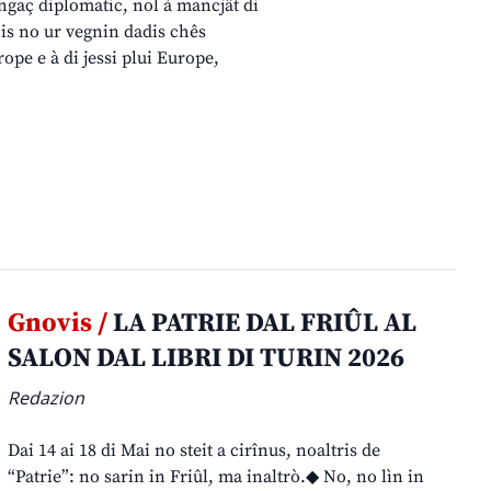
engaç diplomatic, nol à mancjât di
cis no ur vegnin dadis chês
rope e à di jessi plui Europe,
Gnovis /
LA PATRIE DAL FRIÛL AL
SALON DAL LIBRI DI TURIN 2026
Redazion
Dai 14 ai 18 di Mai no steit a cirînus, noaltris de
“Patrie”: no sarin in Friûl, ma inaltrò.◆ No, no lìn in