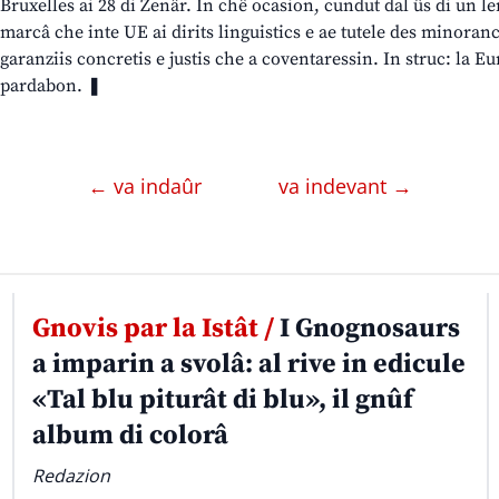
Bruxelles ai 28 di Zenâr. In chê ocasion, cundut dal ûs di un l
marcâ che inte UE ai dirits linguistics e ae tutele des minoran
garanziis concretis e justis che a coventaressin. In struc: la Eu
pardabon. ❚
← va indaûr
va indevant →
Gnovis par la Istât /
I Gnognosaurs
a imparin a svolâ: al rive in edicule
«Tal blu piturât di blu», il gnûf
album di colorâ
Redazion