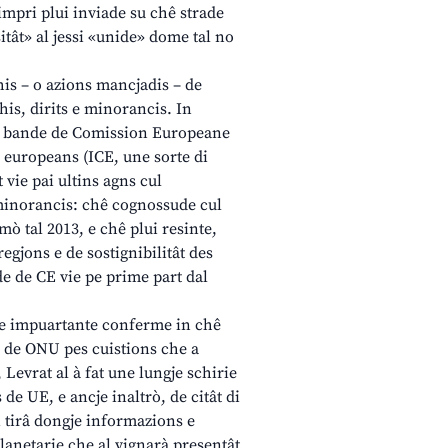
impri plui inviade su chê strade
sitât» al jessi «unide» dome tal no
his – o azions mancjadis – de
is, dirits e minorancis. In
ù de bande de Comission Europeane
ns europeans (ICE, une sorte di
 vie pai ultins agns cul
 minorancis: chê cognossude cul
mò tal 2013, e chê plui resinte,
regjons e de sostignibilitât des
nde de CE vie pe prime part dal
e e impuartante conferme in chê
l de ONU pes cuistions che a
 Levrat al à fat une lungje schirie
 de UE, e ancje inaltrò, de citât di
 tirâ dongje informazions e
anetarie che al vignarà presentât