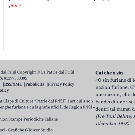
plui +
 dal Friûl Copyright © La Patrie dal Friûl
Cui che o sin
IVA 01299830305
«O sin furlans di 
n
RSS/XML
Pubblicità
Privacy Policy
nazion furlane. Ch
olicy
une nazion, che do
t Clape di Culture “Patrie dal Friûl”. I articui a son
bandis dilunc i se
 lenghe furlane e cu la grafie uficiâl de Regjon Friûl –
dentri tal tramai d
(Pre Toni Beline, s
nion Stampe Periodiche Taliane
Dicembar 1978)
srl
-
Grafiche GTower Studio