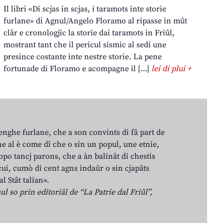
Il libri «Di scjas in scjas, i taramots inte storie
furlane» di Agnul/Angelo Floramo al ripasse in mût
clâr e cronologjic la storie dai taramots in Friûl,
mostrant tant che il pericul sismic al sedi une
presince costante inte nestre storie. La pene
fortunade di Floramo e acompagne il […]
lei di plui +
lenghe furlane, che a son convints di fâ part de
e al è come dî che o sin un popul, une etnie,
po tancj parons, che a àn balinât di chestis
cui, cumò di cent agns indaûr o sin cjapâts
al Stât talian».
ul so prin editoriâl de “La Patrie dal Friûl”,