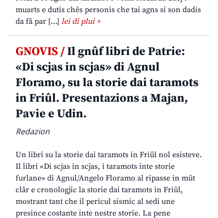
muarts e dutis chês personis che tai agns si son dadis
da fâ par […]
lei di plui +
GNOVIS /
Il gnûf libri de Patrie:
«Di scjas in scjas» di Agnul
Floramo, su la storie dai taramots
in Friûl. Presentazions a Majan,
Pavie e Udin.
Redazion
Un libri su la storie dai taramots in Friûl nol esisteve.
Il libri «Di scjas in scjas, i taramots inte storie
furlane» di Agnul/Angelo Floramo al ripasse in mût
clâr e cronologjic la storie dai taramots in Friûl,
mostrant tant che il pericul sismic al sedi une
presince costante inte nestre storie. La pene