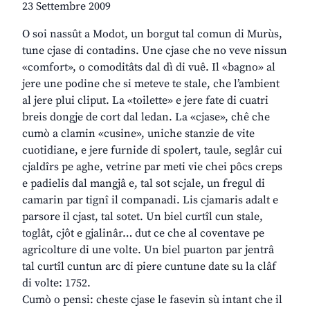
23 Settembre 2009
O soi nassût a Modot, un borgut tal comun di Murùs,
tune cjase di contadins. Une cjase che no veve nissun
«comfort», o comoditâts dal dì di vuê. Il «bagno» al
jere une podine che si meteve te stale, che l’ambient
al jere plui cliput. La «toilette» e jere fate di cuatri
breis dongje de cort dal ledan. La «cjase», chê che
cumò a clamin «cusine», uniche stanzie de vite
cuotidiane, e jere furnide di spolert, taule, seglâr cui
cjaldîrs pe aghe, vetrine par meti vie chei pôcs creps
e padielis dal mangjâ e, tal sot scjale, un fregul di
camarin par tignî il companadi. Lis cjamaris adalt e
parsore il cjast, tal sotet. Un biel curtîl cun stale,
toglât, cjôt e gjalinâr… dut ce che al coventave pe
agricolture di une volte. Un biel puarton par jentrâ
tal curtîl cuntun arc di piere cuntune date su la clâf
di volte: 1752.
Cumò o pensi: cheste cjase le fasevin sù intant che il