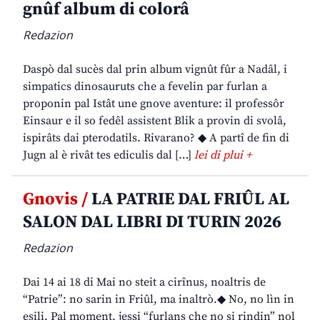
gnûf album di colorâ
Redazion
Daspò dal sucès dal prin album vignût fûr a Nadâl, i
simpatics dinosauruts che a fevelin par furlan a
proponin pal Istât une gnove aventure: il professôr
Einsaur e il so fedêl assistent Blik a provin di svolâ,
ispirâts dai pterodatils. Rivarano? ◆ A partî de fin di
Jugn al è rivât tes ediculis dal […]
lei di plui +
Gnovis /
LA PATRIE DAL FRIÛL AL
SALON DAL LIBRI DI TURIN 2026
Redazion
Dai 14 ai 18 di Mai no steit a cirînus, noaltris de
“Patrie”: no sarin in Friûl, ma inaltrò.◆ No, no lìn in
esili. Pal moment, jessi “furlans che no si rindin” nol