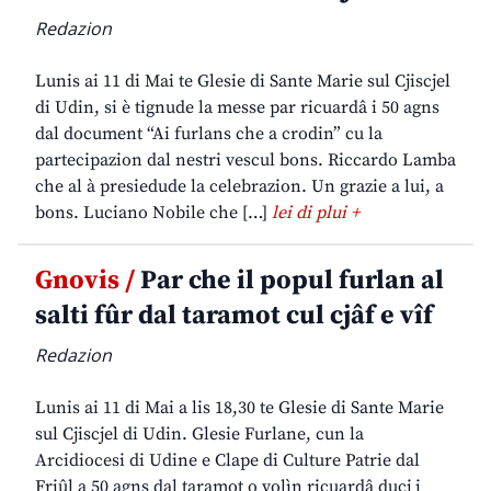
Redazion
Lunis ai 11 di Mai te Glesie di Sante Marie sul Cjiscjel
di Udin, si è tignude la messe par ricuardâ i 50 agns
dal document “Ai furlans che a crodin” cu la
partecipazion dal nestri vescul bons. Riccardo Lamba
che al à presiedude la celebrazion. Un grazie a lui, a
bons. Luciano Nobile che […]
lei di plui +
Gnovis /
Par che il popul furlan al
salti fûr dal taramot cul cjâf e vîf
Redazion
Lunis ai 11 di Mai a lis 18,30 te Glesie di Sante Marie
sul Cjiscjel di Udin. Glesie Furlane, cun la
Arcidiocesi di Udine e Clape di Culture Patrie dal
Friûl a 50 agns dal taramot o volìn ricuardâ ducj i