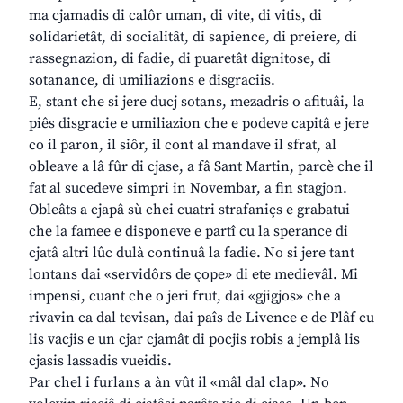
ma cjamadis di calôr uman, di vite, di vitis, di
solidarietât, di socialitât, di sapience, di preiere, di
rassegnazion, di fadie, di puaretât dignitose, di
sotanance, di umiliazions e disgraciis.
E, stant che si jere ducj sotans, mezadris o afituâi, la
piês disgracie e umiliazion che e podeve capitâ e jere
co il paron, il siôr, il cont al mandave il sfrat, al
obleave a lâ fûr di cjase, a fâ Sant Martin, parcè che il
fat al sucedeve simpri in Novembar, a fin stagjon.
Obleâts a cjapâ sù chei cuatri strafaniçs e grabatui
che la famee e disponeve e partî cu la sperance di
cjatâ altri lûc dulà continuâ la fadie. No si jere tant
lontans dai «servidôrs de çope» di ete medievâl. Mi
impensi, cuant che o jeri frut, dai «gjigjos» che a
rivavin ca dal tevisan, dai paîs de Livence e de Plâf cu
lis vacjis e un cjar cjamât di pocjis robis a jemplâ lis
cjasis lassadis vueidis.
Par chel i furlans a àn vût il «mâl dal clap». No