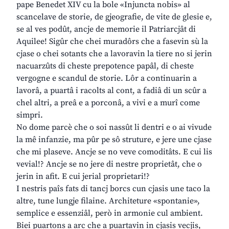
pape Benedet XIV cu la bole «Injuncta nobis» al
scancelave de storie, de gjeografie, de vite de glesie e,
se al ves podût, ancje de memorie il Patriarcjât di
Aquilee! Sigûr che chei muradôrs che a fasevin sù la
cjase o chei sotants che a lavoravin la tiere no si jerin
nacuarzûts di cheste prepotence papâl, di cheste
vergogne e scandul de storie. Lôr a continuarin a
lavorâ, a puartâ i racolts al cont, a fadiâ di un scûr a
chel altri, a preâ e a porconâ, a vivi e a murî come
simpri.
No dome parcè che o soi nassût li dentri e o ai vivude
la mê infanzie, ma pûr pe sô struture, e jere une cjase
che mi plaseve. Ancje se no veve comoditâts. E cui lis
vevial!? Ancje se no jere di nestre proprietât, che o
jerin in afit. E cui jerial proprietari!?
I nestris paîs fats di tancj borcs cun cjasis une taco la
altre, tune lungje filaine. Architeture «spontanie»,
semplice e essenziâl, però in armonie cul ambient.
Biei puartons a arc che a puartavin in cjasis vecjis,