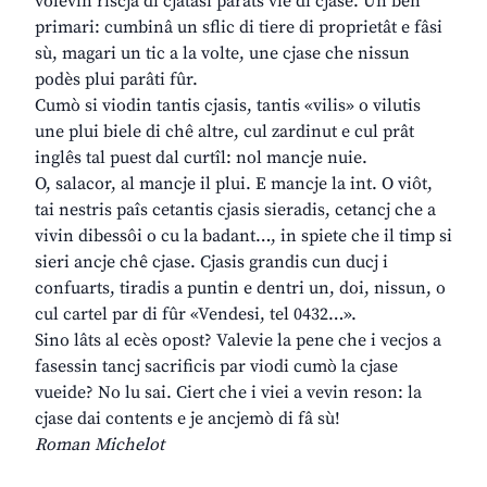
volevin riscjâ di cjatâsi parâts vie di cjase. Un ben
primari: cumbinâ un sflic di tiere di proprietât e fâsi
sù, magari un tic a la volte, une cjase che nissun
podès plui parâti fûr.
Cumò si viodin tantis cjasis, tantis «vilis» o vilutis
une plui biele di chê altre, cul zardinut e cul prât
inglês tal puest dal curtîl: nol mancje nuie.
O, salacor, al mancje il plui. E mancje la int. O viôt,
tai nestris paîs cetantis cjasis sieradis, cetancj che a
vivin dibessôi o cu la badant…, in spiete che il timp si
sieri ancje chê cjase. Cjasis grandis cun ducj i
confuarts, tiradis a puntin e dentri un, doi, nissun, o
cul cartel par di fûr «Vendesi, tel 0432…».
Sino lâts al ecès opost? Valevie la pene che i vecjos a
fasessin tancj sacrificis par viodi cumò la cjase
vueide? No lu sai. Ciert che i viei a vevin reson: la
cjase dai contents e je ancjemò di fâ sù!
Roman Michelot