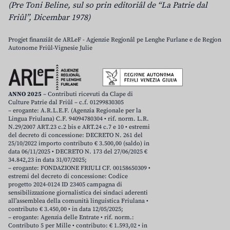
(Pre Toni Beline, sul so prin editoriâl de “La Patrie dal
Friûl”, Dicembar 1978)
Progjet finanziât de ARLeF - Agjenzie Regjonâl pe Lenghe Furlane e de Regjon
Autonome Friûl-Vignesie Julie
ANNO 2025
– Contributi ricevuti da Clape di
Culture Patrie dal Friûl – c.f. 01299830305
– erogante: A.R.L.E.F. (Agenzia Regionale per la
Lingua Friulana) C.F. 94094780304 • rif. norm. L.R.
N.29/2007 ART.23 c.2 bis e ART.24 c.7 e 10 • estremi
del decreto di concessione: DECRETO N. 261 del
25/10/2022 importo contributo € 3.500,00 (saldo) in
data 06/11/2025 • DECRETO N. 173 del 27/06/2025 €
34.842,23 in data 31/07/2025;
– erogante: FONDAZIONE FRIULI CF. 00158650309 •
estremi del decreto di concessione: Codice
progetto 2024-0124 ID 23405 campagna di
sensibilizzazione giornalistica dei sindaci aderenti
all’assemblea della comunità linguistica Friulana •
contributo € 3.450,00 • in data 12/05/2025;
– erogante: Agenzia delle Entrate • rif. norm.:
Contributo 5 per Mille • contributo: € 1.593,02 • in