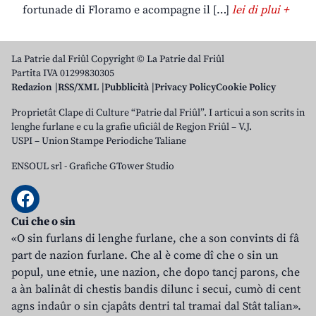
fortunade di Floramo e acompagne il […]
lei di plui +
La Patrie dal Friûl Copyright © La Patrie dal Friûl
Partita IVA 01299830305
Redazion
RSS/XML
Pubblicità
Privacy Policy
Cookie Policy
Proprietât Clape di Culture “Patrie dal Friûl”. I articui a son scrits in
lenghe furlane e cu la grafie uficiâl de Regjon Friûl – V.J.
USPI – Union Stampe Periodiche Taliane
ENSOUL srl
-
Grafiche GTower Studio
Cui che o sin
«O sin furlans di lenghe furlane, che a son convints di fâ
part de nazion furlane. Che al è come dî che o sin un
popul, une etnie, une nazion, che dopo tancj parons, che
a àn balinât di chestis bandis dilunc i secui, cumò di cent
agns indaûr o sin cjapâts dentri tal tramai dal Stât talian».