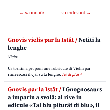
← va indaûr
va indevant →
Gnovis vielis par la Istât /
Netiti la
lenghe
Vielm
Us tornin a proponi une rubricute di Vielm par
rinfrescasi il cjâf su la lenghe.
lei di plui +
Gnovis par la Istât /
I Gnognosaurs
a imparin a svolâ: al rive in
edicule «Tal blu piturât di blu», il