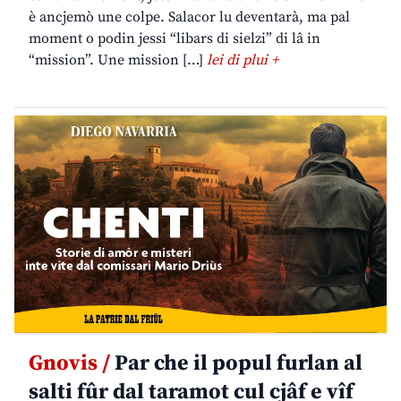
è ancjemò une colpe. Salacor lu deventarà, ma pal
moment o podin jessi “libars di sielzi” di lâ in
“mission”. Une mission […]
lei di plui +
Gnovis /
Par che il popul furlan al
salti fûr dal taramot cul cjâf e vîf