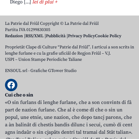
Diego […]
lei di plui +
La Patrie dal Friûl Copyright © La Patrie dal Friûl
Partita IVA 01299830305
Redazion
RSS/XML
Pubblicità
Privacy Policy
Cookie Policy
Proprietât Clape di Culture “Patrie dal Friûl”. I articui a son scrits in
lenghe furlane e cu la grafie uficiâl de Regjon Friûl – V.J.
USPI – Union Stampe Periodiche Taliane
ENSOUL srl
-
Grafiche GTower Studio
Cui che o sin
«O sin furlans di lenghe furlane, che a son convints di fâ
part de nazion furlane. Che al è come dî che o sin un
popul, une etnie, une nazion, che dopo tancj parons, che
a àn balinât di chestis bandis dilunc i secui, cumò di cent
agns indaûr o sin cjapâts dentri tal tramai dal Stât talian».