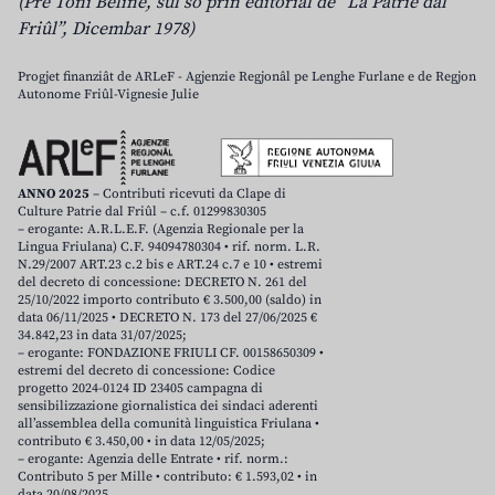
(Pre Toni Beline, sul so prin editoriâl de “La Patrie dal
Friûl”, Dicembar 1978)
Progjet finanziât de ARLeF - Agjenzie Regjonâl pe Lenghe Furlane e de Regjon
Autonome Friûl-Vignesie Julie
ANNO 2025
– Contributi ricevuti da Clape di
Culture Patrie dal Friûl – c.f. 01299830305
– erogante: A.R.L.E.F. (Agenzia Regionale per la
Lingua Friulana) C.F. 94094780304 • rif. norm. L.R.
N.29/2007 ART.23 c.2 bis e ART.24 c.7 e 10 • estremi
del decreto di concessione: DECRETO N. 261 del
25/10/2022 importo contributo € 3.500,00 (saldo) in
data 06/11/2025 • DECRETO N. 173 del 27/06/2025 €
34.842,23 in data 31/07/2025;
– erogante: FONDAZIONE FRIULI CF. 00158650309 •
estremi del decreto di concessione: Codice
progetto 2024-0124 ID 23405 campagna di
sensibilizzazione giornalistica dei sindaci aderenti
all’assemblea della comunità linguistica Friulana •
contributo € 3.450,00 • in data 12/05/2025;
– erogante: Agenzia delle Entrate • rif. norm.:
Contributo 5 per Mille • contributo: € 1.593,02 • in
data 20/08/2025.