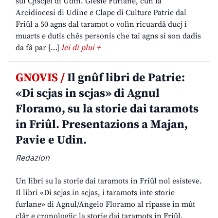
sul Cjiscjel di Udin. Glesie Furlane, cun la
Arcidiocesi di Udine e Clape di Culture Patrie dal
Friûl a 50 agns dal taramot o volìn ricuardâ ducj i
muarts e dutis chês personis che tai agns si son dadis
da fâ par […]
lei di plui +
GNOVIS /
Il gnûf libri de Patrie:
«Di scjas in scjas» di Agnul
Floramo, su la storie dai taramots
in Friûl. Presentazions a Majan,
Pavie e Udin.
Redazion
Un libri su la storie dai taramots in Friûl nol esisteve.
Il libri «Di scjas in scjas, i taramots inte storie
furlane» di Agnul/Angelo Floramo al ripasse in mût
clâr e cronologjic la storie dai taramots in Friûl,