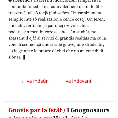
◆ I beneficis a saressin incalcolabii, l’impat su la
comunitât imediât e il coinvolziment de int totâl e
trasversâl tal sô tocjâ plui setôrs. Un cambiament
sempliç inte sô realizazion e cence coscj. Un teren,
chel chi, fertil ancje par ducj i zovins che a
podaressin meti in vore ce che a àn studiât, no
sbassant il cjâf al servizi di grandis realtâts ma cu la
voie di scomençâ une strade gnove, une strade lôr;
cu la grinte e la braùre di chei che no àn voie di dî
siôr sì. ❚
← va indaûr
va indevant →
Gnovis par la Istât /
I Gnognosaurs