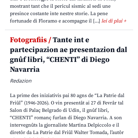
mostrant tant che il pericul sismic al sedi une
presince costante inte nestre storie. La pene
fortunade di Floramo e acompagne il […]
lei di plui +
Fotografiis /
Tante int e
partecipazion ae presentazion dal
gnûf libri, “CHENTI” di Diego
Navarria
Redazion
La prime des iniziativis pai 80 agns de “La Patrie dal
Friûl” (1946-2026). O vin presentât ai 27 di Fevrâr tal
Salon di Palaç Belgrado di Udin, il gnûf libri,
“CHENTI” romanç furlan di Diego Navarria. A son
intervegnûts la gjornaliste Martina Delpiccolo e il
diretôr da La Patrie dal Friûl Walter Tomada, l’autôr