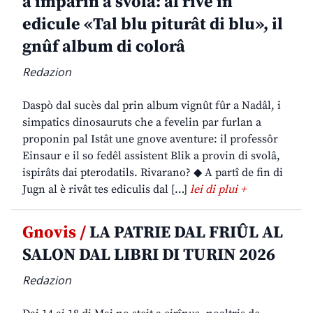
a imparin a svolâ: al rive in
edicule «Tal blu piturât di blu», il
gnûf album di colorâ
Redazion
Daspò dal sucès dal prin album vignût fûr a Nadâl, i
simpatics dinosauruts che a fevelin par furlan a
proponin pal Istât une gnove aventure: il professôr
Einsaur e il so fedêl assistent Blik a provin di svolâ,
ispirâts dai pterodatils. Rivarano? ◆ A partî de fin di
Jugn al è rivât tes ediculis dal […]
lei di plui +
Gnovis /
LA PATRIE DAL FRIÛL AL
SALON DAL LIBRI DI TURIN 2026
Redazion