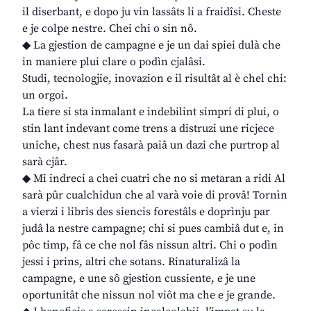
il diserbant, e dopo ju vin lassâts li a fraidîsi. Cheste
e je colpe nestre. Chei chi o sin nô.
◆ La gjestion de campagne e je un dai spiei dulà che
in maniere plui clare o podìn cjalâsi.
Studi, tecnologjie, inovazion e il risultât al è chel chi:
un orgoi.
La tiere si sta inmalant e indebilint simpri di plui, o
stin lant indevant come trens a distruzi une ricjece
uniche, chest nus fasarà paiâ un dazi che purtrop al
sarà cjâr.
◆ Mi indreci a chei cuatri che no si metaran a ridi Al
sarà pûr cualchidun che al varà voie di provâ! Tornìn
a vierzi i libris des siencis forestâls e doprìnju par
judâ la nestre campagne; chi si pues cambiâ dut e, in
pôc timp, fâ ce che nol fâs nissun altri. Chi o podìn
jessi i prins, altri che sotans. Rinaturalizâ la
campagne, e une sô gjestion cussiente, e je une
oportunitât che nissun nol viôt ma che e je grande.