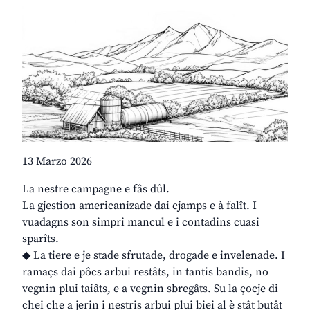
13 Marzo 2026
La nestre campagne e fâs dûl.
La gjestion americanizade dai cjamps e à falît. I
vuadagns son simpri mancul e i contadins cuasi
sparîts.
◆ La tiere e je stade sfrutade, drogade e invelenade. I
ramaçs dai pôcs arbui restâts, in tantis bandis, no
vegnin plui taiâts, e a vegnin sbregâts. Su la çocje di
chei che a jerin i nestris arbui plui biei al è stât butât