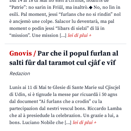
Dai 14 ai 18 di Mai no steit a cirînus, noaltris de
“Patrie”: no sarin in Friûl, ma inaltrò.◆ No, no lìn in
esili. Pal moment, jessi “furlans che no si rindin” nol
è ancjemò une colpe. Salacor lu deventarà, ma pal
moment o podin jessi “libars di sielzi” di lâ in
“mission”. Une mission […]
lei di plui +
Gnovis /
Par che il popul furlan al
salti fûr dal taramot cul cjâf e vîf
Redazion
Lunis ai 11 di Mai te Glesie di Sante Marie sul Cjiscjel
di Udin, si è tignude la messe par ricuardâ i 50 agns
dal document “Ai furlans che a crodin” cu la
partecipazion dal nestri vescul bons. Riccardo Lamba
che al à presiedude la celebrazion. Un grazie a lui, a
bons. Luciano Nobile che […]
lei di plui +