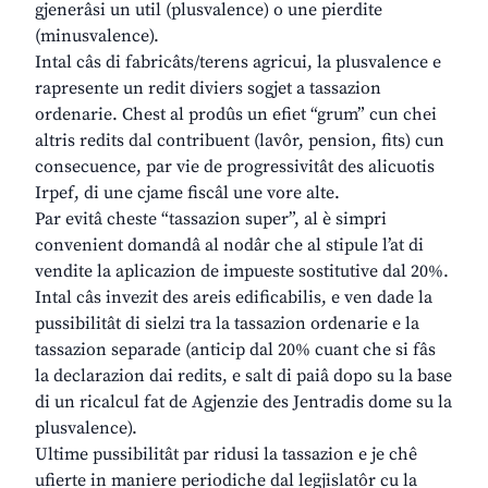
gjenerâsi un util (plusvalence) o une pierdite
(minusvalence).
Intal câs di fabricâts/terens agricui, la plusvalence e
rapresente un redit diviers sogjet a tassazion
ordenarie. Chest al prodûs un efiet “grum” cun chei
altris redits dal contribuent (lavôr, pension, fits) cun
consecuence, par vie de progressivitât des alicuotis
Irpef, di une cjame fiscâl une vore alte.
Par evitâ cheste “tassazion super”, al è simpri
convenient domandâ al nodâr che al stipule l’at di
vendite la aplicazion de impueste sostitutive dal 20%.
Intal câs invezit des areis edificabilis, e ven dade la
pussibilitât di sielzi tra la tassazion ordenarie e la
tassazion separade (anticip dal 20% cuant che si fâs
la declarazion dai redits, e salt di paiâ dopo su la base
di un ricalcul fat de Agjenzie des Jentradis dome su la
plusvalence).
Ultime pussibilitât par ridusi la tassazion e je chê
ufierte in maniere periodiche dal legjislatôr cu la