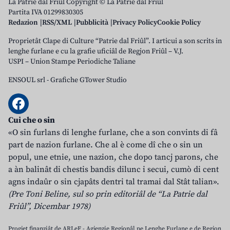
La Patrie dal Friûl Copyright © La Patrie dal Friûl
Partita IVA 01299830305
Redazion
RSS/XML
Pubblicità
Privacy Policy
Cookie Policy
Proprietât Clape di Culture “Patrie dal Friûl”. I articui a son scrits in
lenghe furlane e cu la grafie uficiâl de Regjon Friûl – V.J.
USPI – Union Stampe Periodiche Taliane
ENSOUL srl
-
Grafiche GTower Studio
Cui che o sin
«O sin furlans di lenghe furlane, che a son convints di fâ
part de nazion furlane. Che al è come dî che o sin un
popul, une etnie, une nazion, che dopo tancj parons, che
a àn balinât di chestis bandis dilunc i secui, cumò di cent
agns indaûr o sin cjapâts dentri tal tramai dal Stât talian».
(Pre Toni Beline, sul so prin editoriâl de “La Patrie dal
Friûl”, Dicembar 1978)
Progjet finanziât de ARLeF - Agjenzie Regjonâl pe Lenghe Furlane e de Regjon