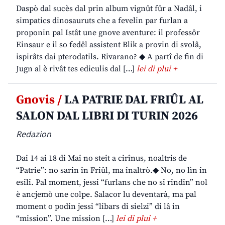
Daspò dal sucès dal prin album vignût fûr a Nadâl, i
simpatics dinosauruts che a fevelin par furlan a
proponin pal Istât une gnove aventure: il professôr
Einsaur e il so fedêl assistent Blik a provin di svolâ,
ispirâts dai pterodatils. Rivarano? ◆ A partî de fin di
Jugn al è rivât tes ediculis dal […]
lei di plui +
Gnovis /
LA PATRIE DAL FRIÛL AL
SALON DAL LIBRI DI TURIN 2026
Redazion
Dai 14 ai 18 di Mai no steit a cirînus, noaltris de
“Patrie”: no sarin in Friûl, ma inaltrò.◆ No, no lìn in
esili. Pal moment, jessi “furlans che no si rindin” nol
è ancjemò une colpe. Salacor lu deventarà, ma pal
moment o podin jessi “libars di sielzi” di lâ in
“mission”. Une mission […]
lei di plui +