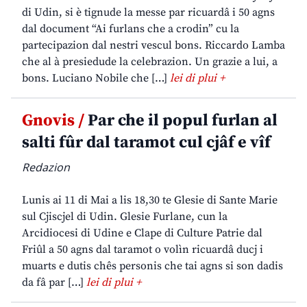
di Udin, si è tignude la messe par ricuardâ i 50 agns
dal document “Ai furlans che a crodin” cu la
partecipazion dal nestri vescul bons. Riccardo Lamba
che al à presiedude la celebrazion. Un grazie a lui, a
bons. Luciano Nobile che […]
lei di plui +
Gnovis /
Par che il popul furlan al
salti fûr dal taramot cul cjâf e vîf
Redazion
Lunis ai 11 di Mai a lis 18,30 te Glesie di Sante Marie
sul Cjiscjel di Udin. Glesie Furlane, cun la
Arcidiocesi di Udine e Clape di Culture Patrie dal
Friûl a 50 agns dal taramot o volìn ricuardâ ducj i
muarts e dutis chês personis che tai agns si son dadis
da fâ par […]
lei di plui +