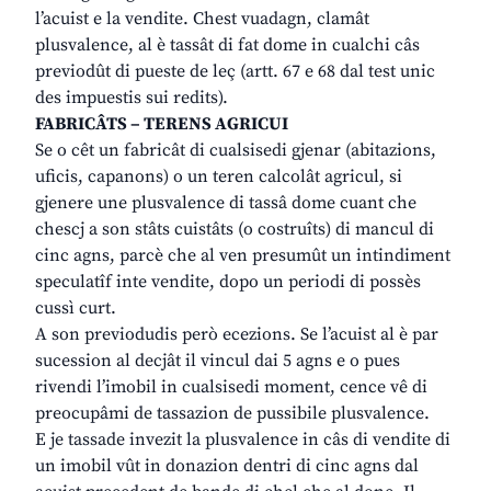
l’acuist e la vendite. Chest vuadagn, clamât
plusvalence, al è tassât di fat dome in cualchi câs
previodût di pueste de leç (artt. 67 e 68 dal test unic
des impuestis sui redits).
FABRICÂTS – TERENS AGRICUI
Se o cêt un fabricât di cualsisedi gjenar (abitazions,
uficis, capanons) o un teren calcolât agricul, si
gjenere une plusvalence di tassâ dome cuant che
chescj a son stâts cuistâts (o costruîts) di mancul di
cinc agns, parcè che al ven presumût un intindiment
speculatîf inte vendite, dopo un periodi di possès
cussì curt.
A son previodudis però ecezions. Se l’acuist al è par
sucession al decjât il vincul dai 5 agns e o pues
rivendi l’imobil in cualsisedi moment, cence vê di
preocupâmi de tassazion de pussibile plusvalence.
E je tassade invezit la plusvalence in câs di vendite di
un imobil vût in donazion dentri di cinc agns dal