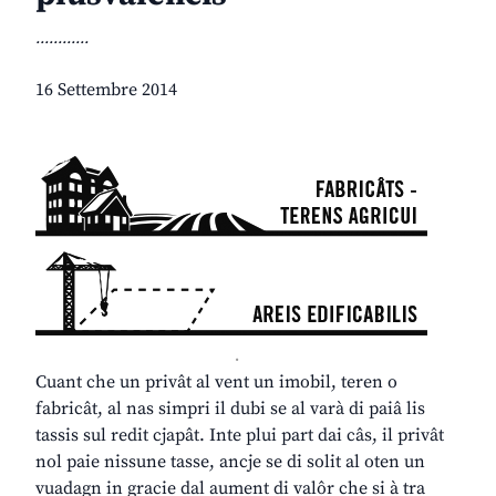
............
16 Settembre 2014
.
Cuant che un privât al vent un imobil, teren o
fabricât, al nas simpri il dubi se al varà di paiâ lis
tassis sul redit cjapât. Inte plui part dai câs, il privât
nol paie nissune tasse, ancje se di solit al oten un
vuadagn in gracie dal aument di valôr che si à tra