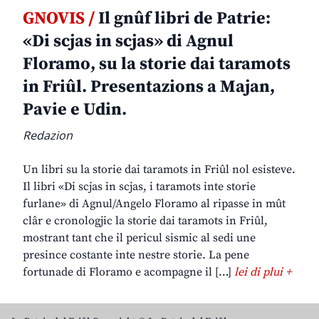
GNOVIS /
Il gnûf libri de Patrie:
«Di scjas in scjas» di Agnul
Floramo, su la storie dai taramots
in Friûl. Presentazions a Majan,
Pavie e Udin.
Redazion
Un libri su la storie dai taramots in Friûl nol esisteve.
Il libri «Di scjas in scjas, i taramots inte storie
furlane» di Agnul/Angelo Floramo al ripasse in mût
clâr e cronologjic la storie dai taramots in Friûl,
mostrant tant che il pericul sismic al sedi une
presince costante inte nestre storie. La pene
fortunade di Floramo e acompagne il […]
lei di plui +