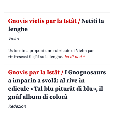
Gnovis vielis par la Istât /
Netiti la
lenghe
Vielm
Us tornin a proponi une rubricute di Vielm par
rinfrescasi il cjâf su la lenghe.
lei di plui +
Gnovis par la Istât /
I Gnognosaurs
a imparin a svolâ: al rive in
edicule «Tal blu piturât di blu», il
gnûf album di colorâ
Redazion