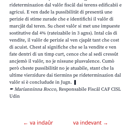
rideterminazion dal valôr fiscâl dai terens edificabii e
agricui. E ven dade la pussibilitât di presentâ une
perizie di stime zurade che e identifichi il valôr di
marcjât dal teren. Su chest valôr si met une impueste
sostitutive dal 4% (rateizabile in 3 agns). Intal câs di
vendite, il valôr de perizie al ven cjapât tant che cost
di acuist. Chest al significhe che se la vendite e ven
fate dentri di un timp curt, cence che al sedi cressût
ancjemò il valôr, no je nissune plusvalence. Cumò
però cheste pussibilitât no je atuabile, stant che la
ultime vierzidure dai tiermins pe rideterminazion dal
valôr si è concludude in Jugn. ❚
✒ Marianninna Rocco
, Responsabile Fiscâl CAF CISL
Udin
← va indaûr
va indevant →