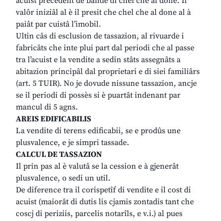
acuist precedent de bande di chel che al done. Il
valôr iniziâl al è il presit che chel che al done al à
paiât par cuistâ l’imobil.
Ultin câs di esclusion de tassazion, al rivuarde i
fabricâts che inte plui part dal periodi che al passe
tra l’acuist e la vendite a sedin stâts assegnâts a
abitazion principâl dal proprietari e di siei familiârs
(art. 5 TUIR). No je dovude nissune tassazion, ancje
se il periodi di possès si è puartât indenant par
mancul di 5 agns.
AREIS EDIFICABILIS
La vendite di terens edificabii, se e prodûs une
plusvalence, e je simpri tassade.
CALCUL DE TASSAZION
Il prin pas al è valutâ se la cession e à gjenerât
plusvalence, o sedi un util.
De diference tra il corispetîf di vendite e il cost di
acuist (maiorât di dutis lis cjamis zontadis tant che
coscj di periziis, parcelis notarîls, e v.i.) al pues