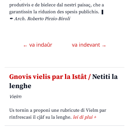
produtivis e de bielece dal nestri paisaç, che a
garantissin la riduzion des spesis publichis. ❚
✒ Arch. Roberto Pirzio-Biroli
← va indaûr
va indevant →
Gnovis vielis par la Istât /
Netiti la
lenghe
Vielm
Us tornin a proponi une rubricute di Vielm par
rinfrescasi il cjâf su la lenghe.
lei di plui +