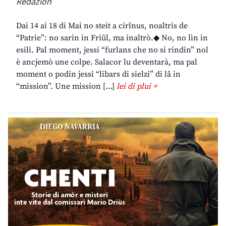
Redazion
Dai 14 ai 18 di Mai no steit a cirînus, noaltris de
“Patrie”: no sarin in Friûl, ma inaltrò.◆ No, no lìn in
esili. Pal moment, jessi “furlans che no si rindin” nol
è ancjemò une colpe. Salacor lu deventarà, ma pal
moment o podin jessi “libars di sielzi” di lâ in
“mission”. Une mission […]
lei di plui +