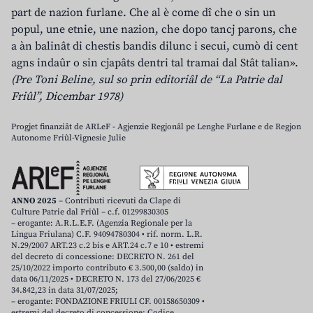
part de nazion furlane. Che al è come dî che o sin un
popul, une etnie, une nazion, che dopo tancj parons, che
a àn balinât di chestis bandis dilunc i secui, cumò di cent
agns indaûr o sin cjapâts dentri tal tramai dal Stât talian».
(Pre Toni Beline, sul so prin editoriâl de “La Patrie dal
Friûl”, Dicembar 1978)
Progjet finanziât de ARLeF - Agjenzie Regjonâl pe Lenghe Furlane e de Regjon
Autonome Friûl-Vignesie Julie
ANNO 2025
– Contributi ricevuti da Clape di
Culture Patrie dal Friûl – c.f. 01299830305
– erogante: A.R.L.E.F. (Agenzia Regionale per la
Lingua Friulana) C.F. 94094780304 • rif. norm. L.R.
N.29/2007 ART.23 c.2 bis e ART.24 c.7 e 10 • estremi
del decreto di concessione: DECRETO N. 261 del
25/10/2022 importo contributo € 3.500,00 (saldo) in
data 06/11/2025 • DECRETO N. 173 del 27/06/2025 €
34.842,23 in data 31/07/2025;
– erogante: FONDAZIONE FRIULI CF. 00158650309 •
estremi del decreto di concessione: Codice