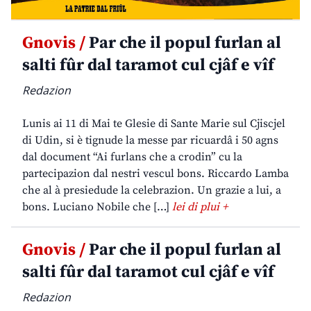
Gnovis /
Par che il popul furlan al
salti fûr dal taramot cul cjâf e vîf
Redazion
Lunis ai 11 di Mai te Glesie di Sante Marie sul Cjiscjel
di Udin, si è tignude la messe par ricuardâ i 50 agns
dal document “Ai furlans che a crodin” cu la
partecipazion dal nestri vescul bons. Riccardo Lamba
che al à presiedude la celebrazion. Un grazie a lui, a
bons. Luciano Nobile che […]
lei di plui +
Gnovis /
Par che il popul furlan al
salti fûr dal taramot cul cjâf e vîf
Redazion