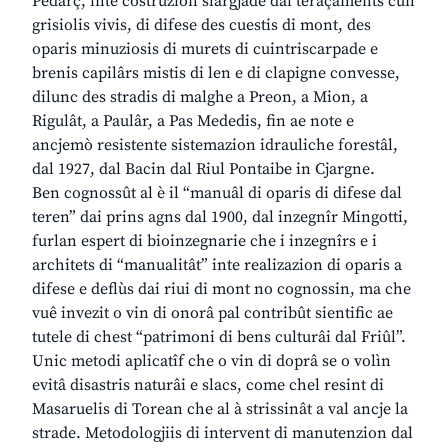
Pedarç, inte costruzion slargjade dai teraçaments cun
grisiolis vivis, di difese des cuestis di mont, des
oparis minuziosis di murets di cuintriscarpade e
brenis capilârs mistis di len e di clapigne convesse,
dilunc des stradis di malghe a Preon, a Mion, a
Rigulât, a Paulâr, a Pas Mededis, fin ae note e
ancjemò resistente sistemazion idrauliche forestâl,
dal 1927, dal Bacin dal Riul Pontaibe in Cjargne.
Ben cognossût al è il “manuâl di oparis di difese dal
teren” dai prins agns dal 1900, dal inzegnîr Mingotti,
furlan espert di bioinzegnarie che i inzegnîrs e i
architets di “manualitât” inte realizazion di oparis a
difese e deflùs dai riui di mont no cognossin, ma che
vuê invezit o vin di onorâ pal contribût sientific ae
tutele di chest “patrimoni di bens culturâi dal Friûl”.
Unic metodi aplicatîf che o vin di doprâ se o volìn
evitâ disastris naturâi e slacs, come chel resint di
Masaruelis di Torean che al à strissinât a val ancje la
strade. Metodologjiis di intervent di manutenzion dal