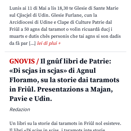
Lunis ai 11 di Mai a lis 18,30 te Glesie di Sante Marie
sul Cjiscjel di Udin. Glesie Furlane, cun la
Arcidiocesi di Udine e Clape di Culture Patrie dal
Friûl a 50 agns dal taramot o volìn ricuardâ ducj i
muarts e dutis chês personis che tai agns si son dadis
da fâ par […]
lei di plui +
GNOVIS /
Il gnûf libri de Patrie:
«Di scjas in scjas» di Agnul
Floramo, su la storie dai taramots
in Friûl. Presentazions a Majan,
Pavie e Udin.
Redazion
Un libri su la storie dai taramots in Friûl nol esisteve.
Il libri «Di scjas in scjas, i taramots inte storie