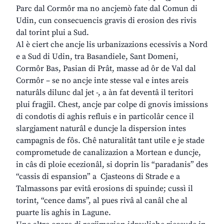
Parc dal Cormôr ma no ancjemò fate dal Comun di
Udin, cun consecuencis gravis di erosion des rivis
dal torint plui a Sud.
Al è ciert che ancje lis urbanizazions ecessivis a Nord
e a Sud di Udin, tra Basandiele, Sant Domeni,
Cormôr Bas, Pasian di Prât, masse ad ôr de Val dal
Cormôr – se no ancje inte stesse val e intes areis
naturâls dilunc dal jet -, a àn fat deventâ il teritori
plui fragjil. Chest, ancje par colpe di gnovis imissions
di condotis di aghis refluis e in particolâr cence il
slargjament naturâl e duncje la dispersion intes
campagnis de fôs. Chê naturalitât tant utile e je stade
comprometude de canalizazion a Mortean e duncje,
in câs di ploie ecezionâl, si doprin lis “paradanis” des
“cassis di espansion” a Cjasteons di Strade e a
Talmassons par evitâ erosions di spuinde; cussì il
torint, “cence dams”, al pues rivâ al canâl che al
puarte lis aghis in Lagune.