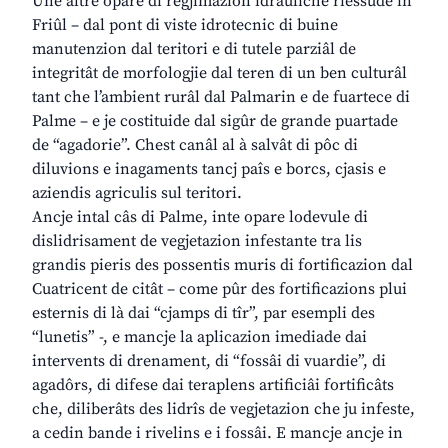
Une altre opare di regjimazion idrauliche riessude in
Friûl – dal pont di viste idrotecnic di buine
manutenzion dal teritori e di tutele parziâl de
integritât de morfologjie dal teren di un ben culturâl
tant che l’ambient rurâl dal Palmarin e de fuartece di
Palme – e je costituide dal sigûr de grande puartade
de “agadorie”. Chest canâl al à salvât di pôc di
diluvions e inagaments tancj paîs e borcs, cjasis e
aziendis agriculis sul teritori.
Ancje intal câs di Palme, inte opare lodevule di
dislidrisament de vegjetazion infestante tra lis
grandis pieris des possentis muris di fortificazion dal
Cuatricent de citât – come pûr des fortificazions plui
esternis di là dai “cjamps di tîr”, par esempli des
“lunetis” -, e mancje la aplicazion imediade dai
intervents di drenament, di “fossâi di vuardie”, di
agadôrs, di difese dai teraplens artificiâi fortificâts
che, diliberâts des lidrîs de vegjetazion che ju infeste,
a cedin bande i rivelins e i fossâi. E mancje ancje in