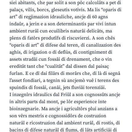
siei abitants, che par solit a son pôc calcolâts a pet di
palaçs, vilis, borcs, gleseutis votivis. Ma lis “oparis di
art” di regjimazion idrauliche, ancje di 60 agns
indaûr, a jerin e a son determinantis par vivi intun
ambient rurâl cun ecuilibris naturâi delicâts, ma
plens di fatôrs produtîfs di riscuvierzi. A son chês
“oparis di art” di difese dal teren, di canalizazion des
aghis, di irigazion o di deflùs, di contigniment di
assets stradâi cun fossâi di drenament, che o vin
ereditât tant che “cualitât” dal dissen dal paisaç
furlan. E ce dî dai filârs di morârs che, di là di segnâ
l’asset fondiari, a tegnin sù ancjemò vuê i terens des
spuindis di fossâi, canâi, jets fluviâi torenziâi.
I inzegnîrs idraulics dal Friûl a son cognossûts ancje
in altris parts dal mont, pe lôr esperience inte
bioinzegnarie. Ma ancje i agricultôrs plui anzians a
son vêrs mestris e cognossidôrs de costruzion
naturâl e ricostruzion dal ambient rurâl, di rostis, di
bacins di difese naturâl di flums, di lâts artificiâi di