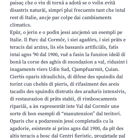
paisaç che o vin di tornâ a adotâ se o volìn evitâ
disastris naturâi, simpri plui frecuents tant che intal
rest di Italie, ancje par colpe dai cambiaments
climatics.
Epûr, o jerin e o podìn jessi ancjemò un esempli pe
Italie. Il Parc dal Cormôr, i siei agadôrs, i siei prâts e
teracis dai arzins, lis sôs bassanis artificiâls, fatis
intai agns ’90 dal 1900, vuê a fasin la funzion ideâl di
bonâ la corse des aghis di esondazion a val, ridusint i
inagaments viers Udin Sud, Cjampfuarmit, Çuian.
Ciertis oparis idraulichis, di difese des spuindis dal
torint cun chebis di pieris, di rifasiment des areis
tacadis des spuindis distrutis des araduris intensivis,
di restaurazion di prâts stabii, di rimboscaments
ripariâi, a àn rapresentât inte Val dal Cormôr une
sorte di bon esempli di “manutenzion” dal teritori.
Oparis che a podaressin jessi completadis cu la
agadorie, esistente ai prins agns dal 1900, da pît des
altis teracis a bosc dal Centri fieristic, progjetade pal