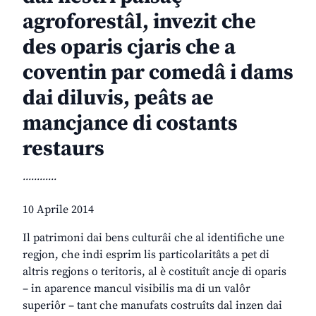
agroforestâl, invezit che
des oparis cjaris che a
coventin par comedâ i dams
dai diluvis, peâts ae
mancjance di costants
restaurs
............
10 Aprile 2014
Il patrimoni dai bens culturâi che al identifiche une
regjon, che indi esprim lis particolaritâts a pet di
altris regjons o teritoris, al è costituît ancje di oparis
– in aparence mancul visibilis ma di un valôr
superiôr – tant che manufats costruîts dal inzen dai