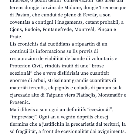
interece, o podìn definî “conservazion” des areis dai
terens dongje i arzins de Midune, dongje Tremeacque
di Pasian, che cundut de plene di Fevrâr, a son
coventâts a contignî i inagaments, cetant probabii, a
Cjons, Budoie, Fontanefrede, Montreâl, Pinçan e
Prate.
Lis cronichis dai cuotidians a ripuartin di un
continui lis informazions su lis provis di
restaurazion de viabilitât de bande di volontaris e
Protezion Civîl, rindûts inutii di une “brose
ecezionâl” che e veve dislidrisât une cuantitât
enorme di arbui, strissinant grandis cuantitâts di
materiâi terenôs, clapignôs e coladis di pantan su la
cjarezade alte di Taipane viers Platiscjis, Montmaiôr e
Prosenic.
Ma i diluvis a son ogni an definitîfs “ecezionâi”,
“impreviscj”. Ogni an a vegnin doprâts chescj
tiermins che a justifichin la precarietât dal teritori, la
sô fragjilitât, a front de ecezionalitât dai avigniments.