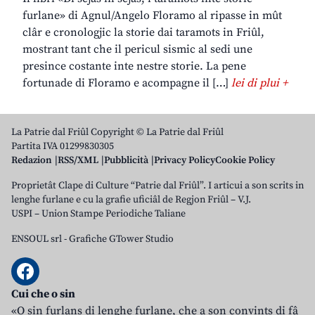
furlane» di Agnul/Angelo Floramo al ripasse in mût
clâr e cronologjic la storie dai taramots in Friûl,
mostrant tant che il pericul sismic al sedi une
presince costante inte nestre storie. La pene
fortunade di Floramo e acompagne il […]
lei di plui +
La Patrie dal Friûl Copyright © La Patrie dal Friûl
Partita IVA 01299830305
Redazion
RSS/XML
Pubblicità
Privacy Policy
Cookie Policy
Proprietât Clape di Culture “Patrie dal Friûl”. I articui a son scrits in
lenghe furlane e cu la grafie uficiâl de Regjon Friûl – V.J.
USPI – Union Stampe Periodiche Taliane
ENSOUL srl
-
Grafiche GTower Studio
Cui che o sin
«O sin furlans di lenghe furlane, che a son convints di fâ