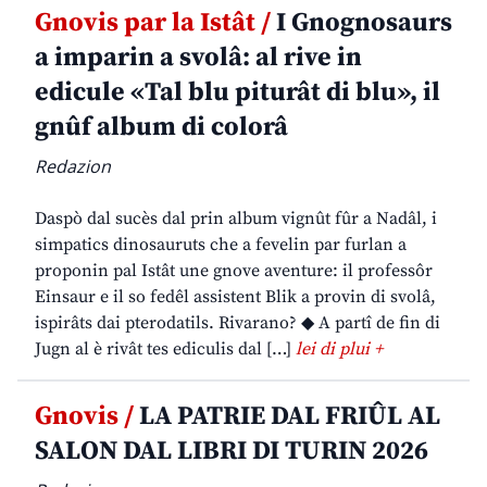
Gnovis par la Istât /
I Gnognosaurs
a imparin a svolâ: al rive in
edicule «Tal blu piturât di blu», il
gnûf album di colorâ
Redazion
Daspò dal sucès dal prin album vignût fûr a Nadâl, i
simpatics dinosauruts che a fevelin par furlan a
proponin pal Istât une gnove aventure: il professôr
Einsaur e il so fedêl assistent Blik a provin di svolâ,
ispirâts dai pterodatils. Rivarano? ◆ A partî de fin di
Jugn al è rivât tes ediculis dal […]
lei di plui +
Gnovis /
LA PATRIE DAL FRIÛL AL
SALON DAL LIBRI DI TURIN 2026