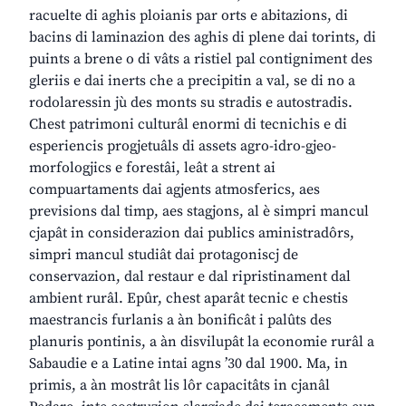
racuelte di aghis ploianis par orts e abitazions, di
bacins di laminazion des aghis di plene dai torints, di
puints a brene o di vâts a ristiel pal contigniment des
gleriis e dai inerts che a precipitin a val, se di no a
rodolaressin jù des monts su stradis e autostradis.
Chest patrimoni culturâl enormi di tecnichis e di
esperiencis progjetuâls di assets agro-idro-gjeo-
morfologjics e forestâi, leât a strent ai
compuartaments dai agjents atmosferics, aes
previsions dal timp, aes stagjons, al è simpri mancul
cjapât in considerazion dai publics aministradôrs,
simpri mancul studiât dai protagoniscj de
conservazion, dal restaur e dal ripristinament dal
ambient rurâl. Epûr, chest aparât tecnic e chestis
maestrancis furlanis a àn bonificât i palûts des
planuris pontinis, a àn disvilupât la economie rurâl a
Sabaudie e a Latine intai agns ’30 dal 1900. Ma, in
primis, a àn mostrât lis lôr capacitâts in cjanâl