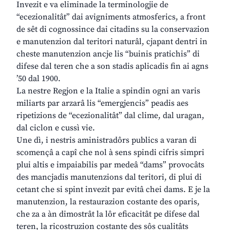
Invezit e va eliminade la terminologjie de
“ecezionalitât” dai avigniments atmosferics, a front
de sêt di cognossince dai citadins su la conservazion
e manutenzion dal teritori naturâl, cjapant dentri in
cheste manutenzion ancje lis “buinis pratichis” di
difese dal teren che a son stadis aplicadis fin ai agns
’50 dal 1900.
La nestre Regjon e la Italie a spindin ogni an varis
miliarts par arzarâ lis “emergjencis” peadis aes
ripetizions de “ecezionalitât” dal clime, dal uragan,
dal ciclon e cussì vie.
Une dì, i nestris aministradôrs publics a varan di
scomençâ a capî che nol à sens spindi cifris simpri
plui altis e impaiabilis par medeâ “dams” provocâts
des mancjadis manutenzions dal teritori, di plui di
cetant che si spint invezit par evitâ chei dams. E je la
manutenzion, la restaurazion costante des oparis,
che za a àn dimostrât la lôr eficacitât pe difese dal
teren, la ricostruzion costante des sôs cualitâts