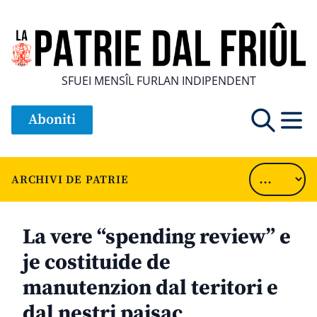
SFUEI MENSÎL FURLAN INDIPENDENT
Aboniti
ARCHIVI DE PATRIE
La vere “spending review” e
je costituide de
manutenzion dal teritori e
dal nestri paisaç