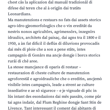
chest câs la aplicazion dal manuâl tradizionâl di
difese dal teren che al à origjin dai tratâts
Leonardians.
Ma manutenzions e restaurs no fats dai assets storics
agro-idro-gjeomorfologjics che o vin ereditât da
nestris nonos agricultôrs, agrimensôrs, inzegnîrs
idraulics, architets dal paisaç, dai agns tra il 1800 e il
1950, a àn fat dificil il deflùs di diluvions provocadis
dai mês di ploie che a son a pene stâts, intes
campagnis di Gonârs ma ancje dongje i borcs storics
rurâi di chê aree.
La stesse mancjance di oparis di restaur –
restaurazion di cheste culture de manutenzion
agroforestâl e agroidrauliche che o ereditìn, ancjemò
visibile intes campagnis, leade a strent ae culture
insediative e ae sô sigurece – e je vignude di pôc in
lûs intant des esondazions dai mês passâts, come pûr
tai agns indaûr, dal Flum Reghine dongje Sant Stin de
Livence. Tant interessant il coment dai abitants di