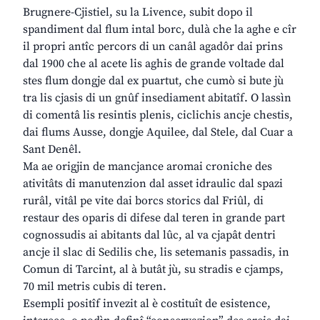
Brugnere-Cjistiel, su la Livence, subit dopo il
spandiment dal flum intal borc, dulà che la aghe e cîr
il propri antîc percors di un canâl agadôr dai prins
dal 1900 che al acete lis aghis de grande voltade dal
stes flum dongje dal ex puartut, che cumò si bute jù
tra lis cjasis di un gnûf insediament abitatîf. O lassìn
di comentâ lis resintis plenis, ciclichis ancje chestis,
dai flums Ausse, dongje Aquilee, dal Stele, dal Cuar a
Sant Denêl.
Ma ae origjin de mancjance aromai croniche des
ativitâts di manutenzion dal asset idraulic dal spazi
rurâl, vitâl pe vite dai borcs storics dal Friûl, di
restaur des oparis di difese dal teren in grande part
cognossudis ai abitants dal lûc, al va cjapât dentri
ancje il slac di Sedilis che, lis setemanis passadis, in
Comun di Tarcint, al à butât jù, su stradis e cjamps,
70 mil metris cubis di teren.
Esempli positîf invezit al è costituît de esistence,