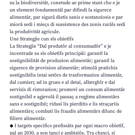
su la biodiversitât, conetude ae prime stant che e je
un element fondamentâl par difindi la sigurece
alimentâr, par sigurâ dietis sanis e sostanziosis e par
miorâ sedi i mieçs di sussistence des zonis rurâls sedi
la produtivitât agricule.
Une Strategjie cun sîs obietîfs
La Strategjie “Dal produtôr al consumadôr” e je
incentrade su sîs obietîfs principâi: garantî la
sostignibilitât de produzion alimentâr; garantî la
sigurece de provision alimentâr; stimolâ pratichis
sostignibilis intai setôrs de trasformazion alimentâr,
dal cumierç ad in grues e al detai, alberghîr e dai
servizis di ristorazion; promovi un consum alimentâr
sostignibil e agjevolâ il passaç a regjims alimentârs
sans e sostignibii; ridusi lis pierditis e lis straçariis
alimentârs; combati lis fraudis alimentârs dilunc de
filiere alimentâr.
◆ I targets specifics prefissâts par ogni macro obietîf,
pal an 2030, a son tancj e ambiziôs. Tra chescj, si