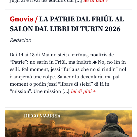
Jugn al è rivât tes ediculis dal […]
lei di plui +
Gnovis /
LA PATRIE DAL FRIÛL AL
SALON DAL LIBRI DI TURIN 2026
Redazion
Dai 14 ai 18 di Mai no steit a cirînus, noaltris de
“Patrie”: no sarin in Friûl, ma inaltrò.◆ No, no lìn in
esili. Pal moment, jessi “furlans che no si rindin” nol
è ancjemò une colpe. Salacor lu deventarà, ma pal
moment o podin jessi “libars di sielzi” di lâ in
“mission”. Une mission […]
lei di plui +