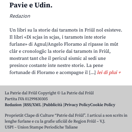
Pavie e Udin.
Redazion
Un libri su la storie dai taramots in Friûl nol esisteve.
Il libri «Di scjas in scjas, i taramots inte storie
furlane» di Agnul/Angelo Floramo al ripasse in mût
clâr e cronologjic la storie dai taramots in Friûl,
mostrant tant che il pericul sismic al sedi une
presince costante inte nestre storie. La pene
fortunade di Floramo e acompagne il […]
lei di plui +
La Patrie dal Friûl Copyright © La Patrie dal Friûl
Partita IVA 01299830305
Redazion
RSS/XML
Pubblicità
Privacy Policy
Cookie Policy
Proprietât Clape di Culture “Patrie dal Friûl”. I articui a son scrits in
lenghe furlane e cu la grafie uficiâl de Regjon Friûl – V.J.
USPI – Union Stampe Periodiche Taliane