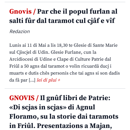
Gnovis /
Par che il popul furlan al
salti fûr dal taramot cul cjâf e vîf
Redazion
Lunis ai 11 di Mai a lis 18,30 te Glesie di Sante Marie
sul Cjiscjel di Udin. Glesie Furlane, cun la
Arcidiocesi di Udine e Clape di Culture Patrie dal
Friûl a 50 agns dal taramot o volìn ricuardâ ducj i
muarts e dutis chês personis che tai agns si son dadis
da fâ par […]
lei di plui +
GNOVIS /
Il gnûf libri de Patrie:
«Di scjas in scjas» di Agnul
Floramo, su la storie dai taramots
in Friûl. Presentazions a Majan,