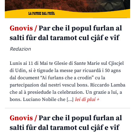
Gnovis /
Par che il popul furlan al
salti fûr dal taramot cul cjâf e vîf
Redazion
Lunis ai 11 di Mai te Glesie di Sante Marie sul Cjiscjel
di Udin, si è tignude la messe par ricuardâ i 50 agns
dal document “Ai furlans che a crodin” cu la
partecipazion dal nestri vescul bons. Riccardo Lamba
che al à presiedude la celebrazion. Un grazie a lui, a
bons. Luciano Nobile che […]
lei di plui +
Gnovis /
Par che il popul furlan al
salti fûr dal taramot cul cjâf e vîf