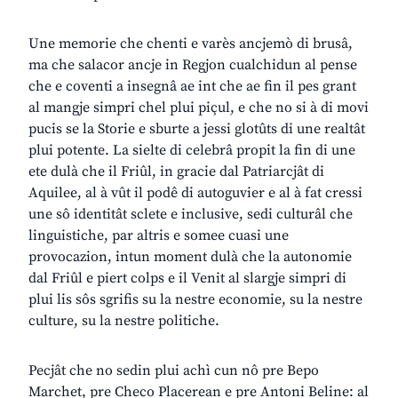
Une memorie che chenti e varès ancjemò di brusâ,
ma che salacor ancje in Regjon cualchidun al pense
che e coventi a insegnâ ae int che ae fin il pes grant
al mangje simpri chel plui piçul, e che no si à di movi
pucis se la Storie e sburte a jessi glotûts di une realtât
plui potente. La sielte di celebrâ propit la fin di une
ete dulà che il Friûl, in gracie dal Patriarcjât di
Aquilee, al à vût il podê di autoguvier e al à fat cressi
une sô identitât sclete e inclusive, sedi culturâl che
linguistiche, par altris e somee cuasi une
provocazion, intun moment dulà che la autonomie
dal Friûl e piert colps e il Venit al slargje simpri di
plui lis sôs sgrifis su la nestre economie, su la nestre
culture, su la nestre politiche.
Pecjât che no sedin plui achì cun nô pre Bepo
Marchet, pre Checo Placerean e pre Antoni Beline: al