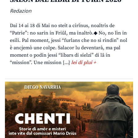
Redazion
Dai 14 ai 18 di Mai no steit a cirînus, noaltris de
“Patrie”: no sarin in Friûl, ma inaltrò.◆ No, no lìn in
esili. Pal moment, jessi “furlans che no si rindin” nol
è ancjemò une colpe. Salacor lu deventarà, ma pal
moment o podin jessi “libars di sielzi” di lâ in
“mission”. Une mission […]
lei di plui +