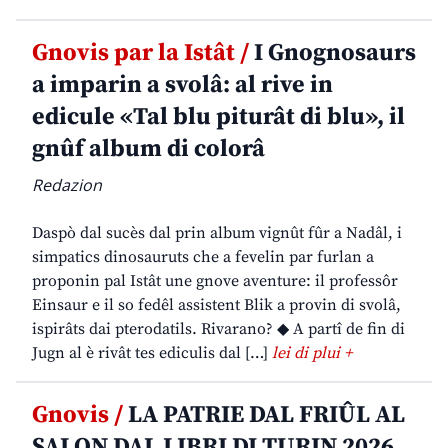
Gnovis par la Istât /
I Gnognosaurs
a imparin a svolâ: al rive in
edicule «Tal blu piturât di blu», il
gnûf album di colorâ
Redazion
Daspò dal sucès dal prin album vignût fûr a Nadâl, i
simpatics dinosauruts che a fevelin par furlan a
proponin pal Istât une gnove aventure: il professôr
Einsaur e il so fedêl assistent Blik a provin di svolâ,
ispirâts dai pterodatils. Rivarano? ◆ A partî de fin di
Jugn al è rivât tes ediculis dal […]
lei di plui +
Gnovis /
LA PATRIE DAL FRIÛL AL
SALON DAL LIBRI DI TURIN 2026