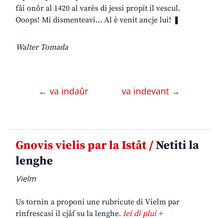
fâi onôr al 1420 al varès di jessi propit il vescul.
Ooops! Mi dismenteavi… Al è venit ancje lui! ❚
Walter Tomada
← va indaûr
va indevant →
Gnovis vielis par la Istât /
Netiti la
lenghe
Vielm
Us tornin a proponi une rubricute di Vielm par
rinfrescasi il cjâf su la lenghe.
lei di plui +