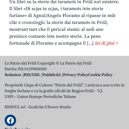
Un libri su la storie dai taramots in Friûl nol esisteve.
Il libri «Di scjas in scjas, i taramots inte storie
furlane» di Agnul/Angelo Floramo al ripasse in mût
clâr e cronologjic la storie dai taramots in Friûl,
mostrant tant che il pericul sismic al sedi une
presince costante inte nestre storie. La pene
fortunade di Floramo e acompagne il […]
lei di plui +
La Patrie dal Friûl Copyright © La Patrie dal Friûl
Partita IVA 01299830305
Redazion
RSS/XML
Pubblicità
Privacy Policy
Cookie Policy
Proprietât Clape di Culture “Patrie dal Friûl”. I articui a son scrits in
lenghe furlane e cu la grafie uficiâl de Regjon Friûl – V.J.
USPI – Union Stampe Periodiche Taliane
ENSOUL srl
-
Grafiche GTower Studio