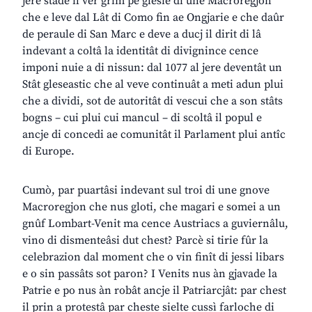
jere stade il vêr grim pe glesie di une Macroregjon
che e leve dal Lât di Como fin ae Ongjarie e che daûr
de peraule di San Marc e deve a ducj il dirit di lâ
indevant a coltâ la identitât di divignince cence
imponi nuie a di nissun: dal 1077 al jere deventât un
Stât gleseastic che al veve continuât a meti adun plui
che a dividi, sot de autoritât di vescui che a son stâts
bogns – cui plui cui mancul – di scoltâ il popul e
ancje di concedi ae comunitât il Parlament plui antîc
di Europe.
Cumò, par puartâsi indevant sul troi di une gnove
Macroregjon che nus gloti, che magari e somei a un
gnûf Lombart-Venit ma cence Austriacs a guviernâlu,
vino di dismenteâsi dut chest? Parcè si tirie fûr la
celebrazion dal moment che o vin finît di jessi libars
e o sin passâts sot paron? I Venits nus àn gjavade la
Patrie e po nus àn robât ancje il Patriarcjât: par chest
il prin a protestâ par cheste sielte cussì farloche di