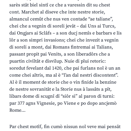
sarès stât biel sintî ce che a varessin dit su chest
cont. Marchet al diseve che inte nestre storie,
almancul cemût che nus ven contade “ae taliane”,
chei che a vegnin di soreli jevât – dai Uns ai Turcs,
dai Ongjars ai Sclâfs – a son ducj nemîs e barbars e lis
lôr a son simpri invasions; chei che invezit a vegnin
di soreli a mont, dai Romans fintremai ai Talians,
passant propit pai Venits, a son liberadôrs che a
puartin civiltât e disvilup. Nuie di plui retoric:
soredut fevelant dal 1420, che pai furlans nol è un an
come chei altris, ma al è “l’an dal nestri discontent”.
Al è il moment de storie che o vin finide la benzine
de nestre sovranitât e la Storie nus à lassâts a pît,
libars dome di scugnî dî “siôr sì” al paron di turni:
par 377 agns Vignesie, po Viene e po dopo ancjemò
Rome…
Par chest motîf, fin cumò nissun nol veve mai pensât