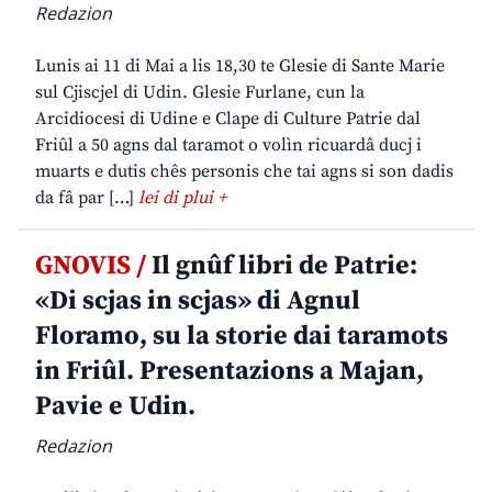
Redazion
Lunis ai 11 di Mai a lis 18,30 te Glesie di Sante Marie
sul Cjiscjel di Udin. Glesie Furlane, cun la
Arcidiocesi di Udine e Clape di Culture Patrie dal
Friûl a 50 agns dal taramot o volìn ricuardâ ducj i
muarts e dutis chês personis che tai agns si son dadis
da fâ par […]
lei di plui +
GNOVIS /
Il gnûf libri de Patrie:
«Di scjas in scjas» di Agnul
Floramo, su la storie dai taramots
in Friûl. Presentazions a Majan,
Pavie e Udin.
Redazion