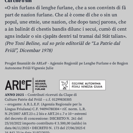
Cui che o sin
«O sin furlans di lenghe furlane, che a son convints di fâ
part de nazion furlane. Che al è come dî che o sin un
popul, une etnie, une nazion, che dopo tancj parons, che
a àn balinât di chestis bandis dilunc i secui, cumò di cent
agns indaûr o sin cjapâts dentri tal tramai dal Stât talian».
(Pre Toni Beline, sul so prin editoriâl de “La Patrie dal
Friûl”, Dicembar 1978)
Progjet finanziât de ARLeF - Agjenzie Regjonâl pe Lenghe Furlane e de Regjon
Autonome Friûl-Vignesie Julie
ANNO 2025
– Contributi ricevuti da Clape di
Culture Patrie dal Friûl – c.f. 01299830305
– erogante: A.R.L.E.F. (Agenzia Regionale per la
Lingua Friulana) C.F. 94094780304 • rif. norm. L.R.
N.29/2007 ART.23 c.2 bis e ART.24 c.7 e 10 • estremi
del decreto di concessione: DECRETO N. 261 del
25/10/2022 importo contributo € 3.500,00 (saldo) in
data 06/11/2025 • DECRETO N. 173 del 27/06/2025 €
34.842,23 in data 31/07/2025;