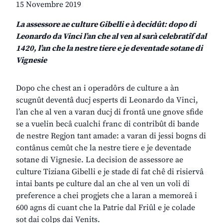
15 Novembre 2019
La assessore ae culture Gibelli e à decidût: dopo di
Leonardo da Vinci l’an che al ven al sarà celebratîf dal
1420, l’an che la nestre tiere e je deventade sotane di
Vignesie
Dopo che chest an i operadôrs de culture a àn
scugnût deventâ ducj esperts di Leonardo da Vinci,
l’an che al ven a varan ducj di frontâ une gnove sfide
se a vuelin becâ cualchi franc di contribût di bande
de nestre Regjon tant amade: a varan di jessi bogns di
contânus cemût che la nestre tiere e je deventade
sotane di Vignesie. La decision de assessore ae
culture Tiziana Gibelli e je stade di fat chê di risiervâ
intai bants pe culture dal an che al ven un voli di
preference a chei progjets che a laran a memoreâ i
600 agns di cuant che la Patrie dal Friûl e je colade
sot dai colps dai Venits.