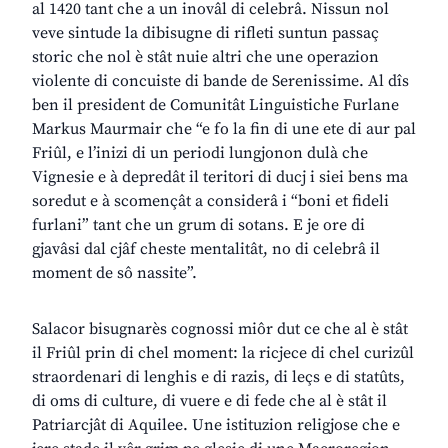
al 1420 tant che a un inovâl di celebrâ. Nissun nol
veve sintude la dibisugne di rifleti suntun passaç
storic che nol è stât nuie altri che une operazion
violente di concuiste di bande de Serenissime. Al dîs
ben il president de Comunitât Linguistiche Furlane
Markus Maurmair che “e fo la fin di une ete di aur pal
Friûl, e l’inizi di un periodi lungjonon dulà che
Vignesie e à depredât il teritori di ducj i siei bens ma
soredut e à scomençât a considerâ i “boni et fideli
furlani” tant che un grum di sotans. E je ore di
gjavâsi dal cjâf cheste mentalitât, no di celebrâ il
moment de sô nassite”.
Salacor bisugnarès cognossi miôr dut ce che al è stât
il Friûl prin di chel moment: la ricjece di chel curizûl
straordenari di lenghis e di razis, di leçs e di statûts,
di oms di culture, di vuere e di fede che al è stât il
Patriarcjât di Aquilee. Une istituzion religjose che e