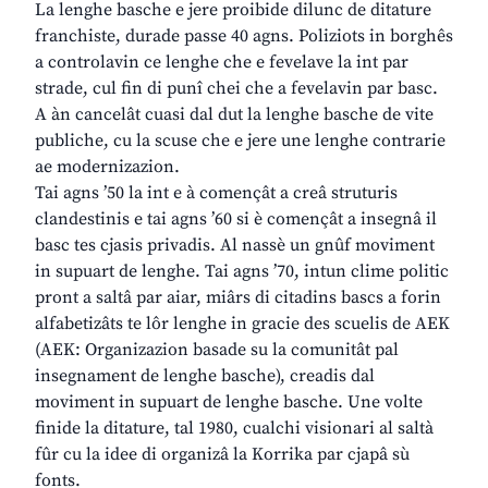
La lenghe basche e jere proibide dilunc de ditature
franchiste, durade passe 40 agns. Poliziots in borghês
a controlavin ce lenghe che e fevelave la int par
strade, cul fin di punî chei che a fevelavin par basc.
A àn cancelât cuasi dal dut la lenghe basche de vite
publiche, cu la scuse che e jere une lenghe contrarie
ae modernizazion.
Tai agns ’50 la int e à començât a creâ struturis
clandestinis e tai agns ’60 si è començât a insegnâ il
basc tes cjasis privadis. Al nassè un gnûf moviment
in supuart de lenghe. Tai agns ’70, intun clime politic
pront a saltâ par aiar, miârs di citadins bascs a forin
alfabetizâts te lôr lenghe in gracie des scuelis de AEK
(AEK: Organizazion basade su la comunitât pal
insegnament de lenghe basche), creadis dal
moviment in supuart de lenghe basche. Une volte
finide la ditature, tal 1980, cualchi visionari al saltà
fûr cu la idee di organizâ la Korrika par cjapâ sù
fonts.