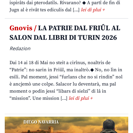
ispirâts dai pterodatils. Rivarano? ◆ A partî de fin di
Jugn al è rivât tes ediculis dal […]
lei di plui +
Gnovis /
LA PATRIE DAL FRIÛL AL
SALON DAL LIBRI DI TURIN 2026
Redazion
Dai 14 ai 18 di Mai no steit a cirînus, noaltris de
“Patrie”: no sarin in Friûl, ma inaltrò.◆ No, no lìn in
esili. Pal moment, jessi “furlans che no si rindin” nol
è ancjemò une colpe. Salacor lu deventarà, ma pal
moment o podin jessi “libars di sielzi” di lâ in
“mission”. Une mission […]
lei di plui +