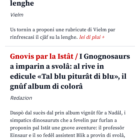
lenghe
Vielm
Us tornin a proponi une rubricute di Vielm par
rinfrescasi il cjâf su la lenghe.
lei di plui +
Gnovis par la Istât /
I Gnognosaurs
a imparin a svolâ: al rive in
edicule «Tal blu piturât di blu», il
gnûf album di colorâ
Redazion
Daspò dal sucès dal prin album vignût fûr a Nadâl, i
simpatics dinosauruts che a fevelin par furlan a
proponin pal Istât une gnove aventure: il professôr
Einsaur e il so fedêl assistent Blik a provin di svolâ,