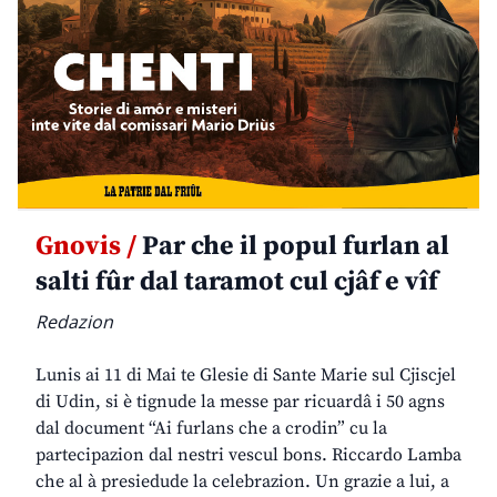
Gnovis /
Par che il popul furlan al
salti fûr dal taramot cul cjâf e vîf
Redazion
Lunis ai 11 di Mai te Glesie di Sante Marie sul Cjiscjel
di Udin, si è tignude la messe par ricuardâ i 50 agns
dal document “Ai furlans che a crodin” cu la
partecipazion dal nestri vescul bons. Riccardo Lamba
che al à presiedude la celebrazion. Un grazie a lui, a