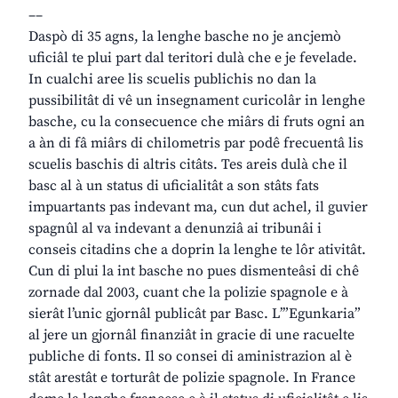
––
Daspò di 35 agns, la lenghe basche no je ancjemò
uficiâl te plui part dal teritori dulà che e je fevelade.
In cualchi aree lis scuelis publichis no dan la
pussibilitât di vê un insegnament curicolâr in lenghe
basche, cu la consecuence che miârs di fruts ogni an
a àn di fâ miârs di chilometris par podê frecuentâ lis
scuelis baschis di altris citâts. Tes areis dulà che il
basc al à un status di uficialitât a son stâts fats
impuartants pas indevant ma, cun dut achel, il guvier
spagnûl al va indevant a denunziâ ai tribunâi i
conseis citadins che a doprin la lenghe te lôr ativitât.
Cun di plui la int basche no pues dismenteâsi di chê
zornade dal 2003, cuant che la polizie spagnole e à
sierât l’unic gjornâl publicât par Basc. L’”Egunkaria”
al jere un gjornâl finanziât in gracie di une racuelte
publiche di fonts. Il so consei di aministrazion al è
stât arestât e torturât de polizie spagnole. In France