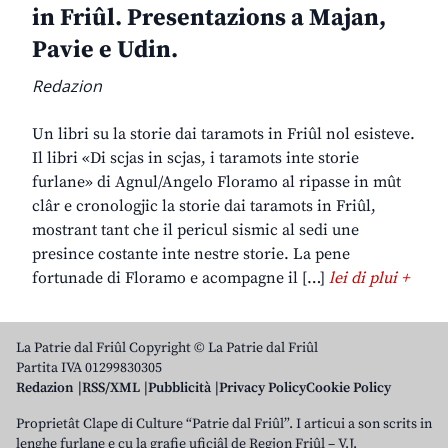
in Friûl. Presentazions a Majan,
Pavie e Udin.
Redazion
Un libri su la storie dai taramots in Friûl nol esisteve.
Il libri «Di scjas in scjas, i taramots inte storie
furlane» di Agnul/Angelo Floramo al ripasse in mût
clâr e cronologjic la storie dai taramots in Friûl,
mostrant tant che il pericul sismic al sedi une
presince costante inte nestre storie. La pene
fortunade di Floramo e acompagne il […]
lei di plui +
La Patrie dal Friûl Copyright © La Patrie dal Friûl
Partita IVA 01299830305
Redazion
RSS/XML
Pubblicità
Privacy Policy
Cookie Policy
Proprietât Clape di Culture “Patrie dal Friûl”. I articui a son scrits in
lenghe furlane e cu la grafie uficiâl de Regjon Friûl – V.J.