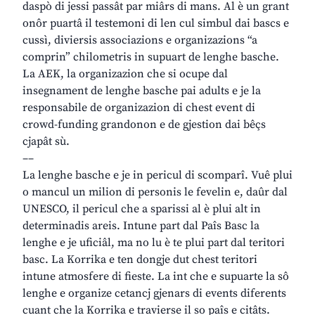
daspò di jessi passât par miârs di mans. Al è un grant
onôr puartâ il testemoni di len cul simbul dai bascs e
cussì, diviersis associazions e organizazions “a
comprin” chilometris in supuart de lenghe basche.
La AEK, la organizazion che si ocupe dal
insegnament de lenghe basche pai adults e je la
responsabile de organizazion di chest event di
crowd-funding grandonon e de gjestion dai bêçs
cjapât sù.
––
La lenghe basche e je in pericul di scomparî. Vuê plui
o mancul un milion di personis le fevelin e, daûr dal
UNESCO, il pericul che a sparissi al è plui alt in
determinadis areis. Intune part dal Paîs Basc la
lenghe e je uficiâl, ma no lu è te plui part dal teritori
basc. La Korrika e ten dongje dut chest teritori
intune atmosfere di fieste. La int che e supuarte la sô
lenghe e organize cetancj gjenars di events diferents
cuant che la Korrika e travierse il so paîs e citâts.