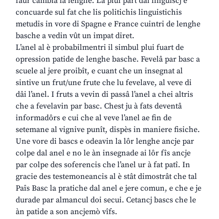
fâur cambiâ la lenghe. La plui part dai linguiscj e
concuarde sul fat che lis politichis linguistichis
metudis in vore di Spagne e France cuintri de lenghe
basche a vedin vût un impat diret.
L’anel al è probabilmentri il simbul plui fuart de
opression patide de lenghe basche. Fevelâ par basc a
scuele al jere proibît, e cuant che un insegnat al
sintive un frut/une frute che lu fevelave, al veve di
dâi l’anel. I fruts a vevin di passâ l’anel a chei altris
che a fevelavin par basc. Chest ju à fats deventâ
informadôrs e cui che al veve l’anel ae fin de
setemane al vignive punît, dispès in maniere fisiche.
Une vore di bascs e odeavin la lôr lenghe ancje par
colpe dal anel e no le àn insegnade ai lôr fîs ancje
par colpe des soferencis che l’anel ur à fat patî. In
gracie des testemoneancis al è stât dimostrât che tal
Paîs Basc la pratiche dal anel e jere comun, e che e je
durade par almancul doi secui. Cetancj bascs che le
àn patide a son ancjemò vîfs.