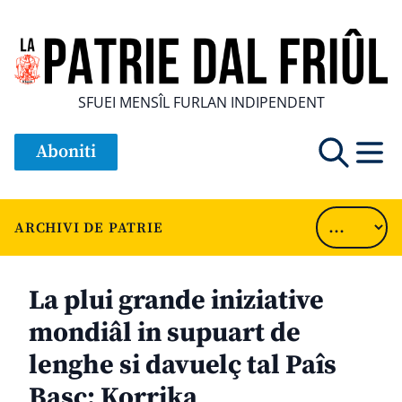
SFUEI MENSÎL FURLAN INDIPENDENT
Aboniti
ARCHIVI DE PATRIE
La plui grande iniziative
mondiâl in supuart de
lenghe si davuelç tal Paîs
Basc: Korrika