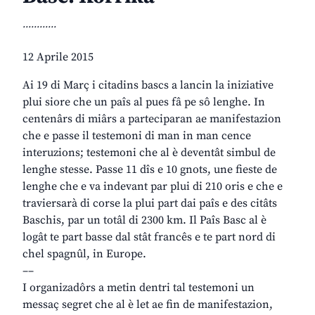
............
12 Aprile 2015
Ai 19 di Març i citadins bascs a lancin la iniziative
plui siore che un paîs al pues fâ pe sô lenghe. In
centenârs di miârs a parteciparan ae manifestazion
che e passe il testemoni di man in man cence
interuzions; testemoni che al è deventât simbul de
lenghe stesse. Passe 11 dîs e 10 gnots, une fieste de
lenghe che e va indevant par plui di 210 oris e che e
traviersarà di corse la plui part dai paîs e des citâts
Baschis, par un totâl di 2300 km. Il Paîs Basc al è
logât te part basse dal stât francês e te part nord di
chel spagnûl, in Europe.
––
I organizadôrs a metin dentri tal testemoni un
messaç segret che al è let ae fin de manifestazion,