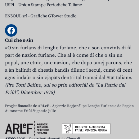
USPI – Union Stampe Periodiche Taliane
ENSOUL srl
-
Grafiche GTower Studio
Cui che o sin
«O sin furlans di lenghe furlane, che a son convints di fâ
part de nazion furlane. Che al è come dî che o sin un
popul, une etnie, une nazion, che dopo tancj parons, che
a àn balinât di chestis bandis dilunc i secui, cumò di cent
agns indaûr o sin cjapâts dentri tal tramai dal Stât talian».
(Pre Toni Beline, sul so prin editoriâl de “La Patrie dal
Friûl”, Dicembar 1978)
Progjet finanziât de ARLeF - Agjenzie Regjonâl pe Lenghe Furlane e de Regjon
Autonome Friûl-Vignesie Julie
ANNO 2025
– Contributi ricevuti da Clape di