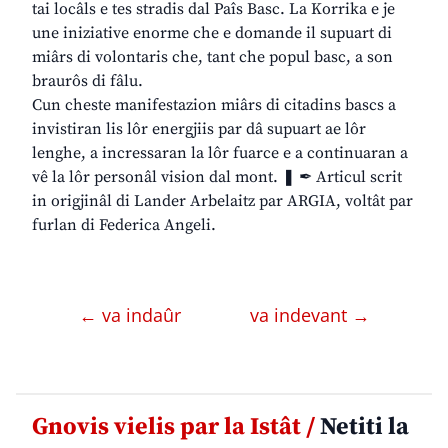
tai locâls e tes stradis dal Paîs Basc. La Korrika e je
une iniziative enorme che e domande il supuart di
miârs di volontaris che, tant che popul basc, a son
braurôs di fâlu.
Cun cheste manifestazion miârs di citadins bascs a
invistiran lis lôr energjiis par dâ supuart ae lôr
lenghe, a incressaran la lôr fuarce e a continuaran a
vê la lôr personâl vision dal mont. ❚ ✒ Articul scrit
in origjinâl di Lander Arbelaitz par ARGIA, voltât par
furlan di Federica Angeli.
← va indaûr
va indevant →
Gnovis vielis par la Istât /
Netiti la