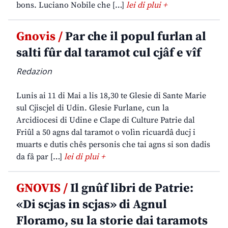
bons. Luciano Nobile che […]
lei di plui +
Gnovis /
Par che il popul furlan al
salti fûr dal taramot cul cjâf e vîf
Redazion
Lunis ai 11 di Mai a lis 18,30 te Glesie di Sante Marie
sul Cjiscjel di Udin. Glesie Furlane, cun la
Arcidiocesi di Udine e Clape di Culture Patrie dal
Friûl a 50 agns dal taramot o volìn ricuardâ ducj i
muarts e dutis chês personis che tai agns si son dadis
da fâ par […]
lei di plui +
GNOVIS /
Il gnûf libri de Patrie:
«Di scjas in scjas» di Agnul
Floramo, su la storie dai taramots