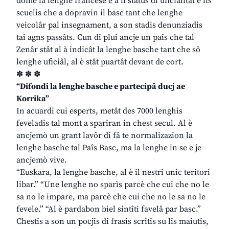
dome la lenghe francese e à il status di uficialitât e lis
scuelis che a dopravin il basc tant che lenghe
veicolâr pal insegnament, a son stadis denunziadis
tai agns passâts. Cun di plui ancje un paîs che tal
Zenâr stât al à indicât la lenghe basche tant che sô
lenghe uficiâl, al è stât puartât devant de cort.
✽ ✽ ✽
“Difondi la lenghe basche e partecipâ ducj ae
Korrika”
In acuardi cui esperts, metât des 7000 lenghis
feveladis tal mont a spariran in chest secul. Al è
ancjemò un grant lavôr di fâ te normalizazion la
lenghe basche tal Paîs Basc, ma la lenghe in se e je
ancjemò vive.
“Euskara, la lenghe basche, al è il nestri unic teritori
libar.” “Une lenghe no sparìs parcè che cui che no le
sa no le impare, ma parcè che cui che no le sa no le
fevele.” “Al è pardabon biel sintîti favelâ par basc.”
Chestis a son un pocjis di frasis scritis su lis maiutis,