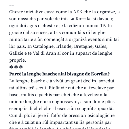
––
Cheste iniziative cussì come la AEK che la organize, a
son nassudis par volê de int. La Korrika si davuelç
ogni doi agns e cheste e je la edizion numar 19. In
gracie dal so sucès, altris comunitâts di lenghe
minoritarie a àn començât a organizâ events simii tai
lôr paîs. In Catalogne, Irlande, Bretagne, Gales,
Galizie e te Val di Aran si cor in supuart de lenghe
proprie.
✽ ✽ ✽
Parcè la lenghe basche aial bisugne de Korrika?
La lenghe basche e à vivût un grant declin, soredut
tai ultins trê secui. Ridût vie cui che al fevelave par
basc, multis e pachis par chei che a fevelavin la
uniche lenghe che a cognossevin, a son dome pôcs
esemplis di chel che i bascs a àn scugnût sopuartâ.
Cun di plui al jere il fatôr de pression psicologjiche
che e à zuiât un rûl impuartant su lis personis par