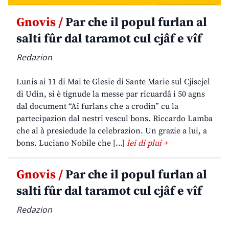
Gnovis /
Par che il popul furlan al
salti fûr dal taramot cul cjâf e vîf
Redazion
Lunis ai 11 di Mai te Glesie di Sante Marie sul Cjiscjel
di Udin, si è tignude la messe par ricuardâ i 50 agns
dal document “Ai furlans che a crodin” cu la
partecipazion dal nestri vescul bons. Riccardo Lamba
che al à presiedude la celebrazion. Un grazie a lui, a
bons. Luciano Nobile che […]
lei di plui +
Gnovis /
Par che il popul furlan al
salti fûr dal taramot cul cjâf e vîf
Redazion