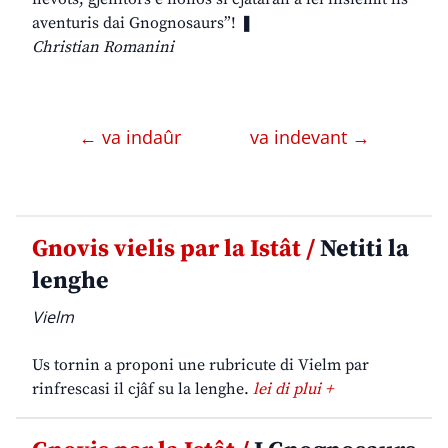
aventuris dai Gnognosaurs”! ❚
Christian Romanini
← va indaûr
va indevant →
Gnovis vielis par la Istât /
Netiti la
lenghe
Vielm
Us tornin a proponi une rubricute di Vielm par
rinfrescasi il cjâf su la lenghe.
lei di plui +