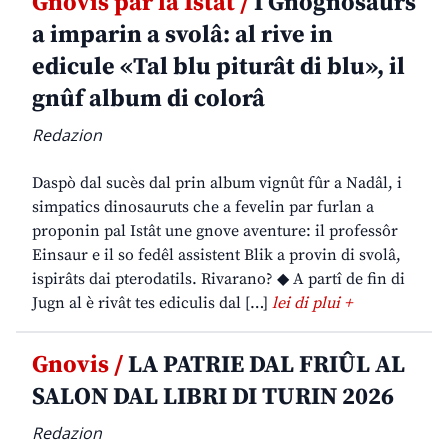
Gnovis par la Istât /
I Gnognosaurs
a imparin a svolâ: al rive in
edicule «Tal blu piturât di blu», il
gnûf album di colorâ
Redazion
Daspò dal sucès dal prin album vignût fûr a Nadâl, i
simpatics dinosauruts che a fevelin par furlan a
proponin pal Istât une gnove aventure: il professôr
Einsaur e il so fedêl assistent Blik a provin di svolâ,
ispirâts dai pterodatils. Rivarano? ◆ A partî de fin di
Jugn al è rivât tes ediculis dal […]
lei di plui +
Gnovis /
LA PATRIE DAL FRIÛL AL
SALON DAL LIBRI DI TURIN 2026
Redazion