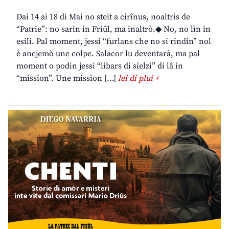
Dai 14 ai 18 di Mai no steit a cirînus, noaltris de
“Patrie”: no sarin in Friûl, ma inaltrò.◆ No, no lìn in
esili. Pal moment, jessi “furlans che no si rindin” nol
è ancjemò une colpe. Salacor lu deventarà, ma pal
moment o podin jessi “libars di sielzi” di lâ in
“mission”. Une mission […]
lei di plui +