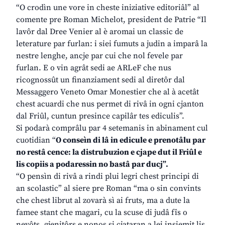
“O crodìn une vore in cheste iniziative editoriâl” al
comente pre Roman Michelot, president de Patrie “Il
lavôr dal Dree Venier al è aromai un classic de
leterature par furlan: i siei fumuts a judin a imparâ la
nestre lenghe, ancje par cui che nol fevele par
furlan. E o vin agrât sedi ae ARLeF che nus
ricognossût un finanziament sedi al diretôr dal
Messaggero Veneto Omar Monestier che al à acetât
chest acuardi che nus permet di rivâ in ogni cjanton
dal Friûl, cuntun presince capilâr tes ediculis”.
Si podarà comprâlu par 4 setemanis in abinament cul
cuotidian “
O conseìn di lâ in edicule e prenotâlu par
no restâ cence: la distrubuzion e cjape dut il Friûl e
lis copiis a podaressin no bastâ par ducj”.
“O pensìn di rivâ a rindi plui legri chest principi di
an scolastic” al siere pre Roman “ma o sin convints
che chest librut al zovarà sì ai fruts, ma a dute la
famee stant che magari, cu la scuse di judâ fîs o
nevôts, gjenitôrs e nonos si cjataran a lei insiemit lis