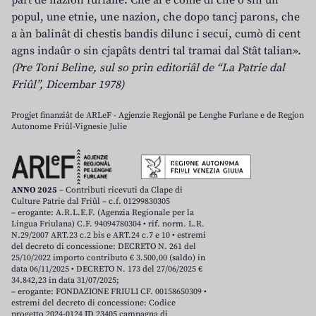
part de nazion furlane. Che al è come dî che o sin un
popul, une etnie, une nazion, che dopo tancj parons, che
a àn balinât di chestis bandis dilunc i secui, cumò di cent
agns indaûr o sin cjapâts dentri tal tramai dal Stât talian».
(Pre Toni Beline, sul so prin editoriâl de “La Patrie dal
Friûl”, Dicembar 1978)
Progjet finanziât de ARLeF - Agjenzie Regjonâl pe Lenghe Furlane e de Regjon
Autonome Friûl-Vignesie Julie
ANNO 2025
– Contributi ricevuti da Clape di
Culture Patrie dal Friûl – c.f. 01299830305
– erogante: A.R.L.E.F. (Agenzia Regionale per la
Lingua Friulana) C.F. 94094780304 • rif. norm. L.R.
N.29/2007 ART.23 c.2 bis e ART.24 c.7 e 10 • estremi
del decreto di concessione: DECRETO N. 261 del
25/10/2022 importo contributo € 3.500,00 (saldo) in
data 06/11/2025 • DECRETO N. 173 del 27/06/2025 €
34.842,23 in data 31/07/2025;
– erogante: FONDAZIONE FRIULI CF. 00158650309 •
estremi del decreto di concessione: Codice
progetto 2024-0124 ID 23405 campagna di