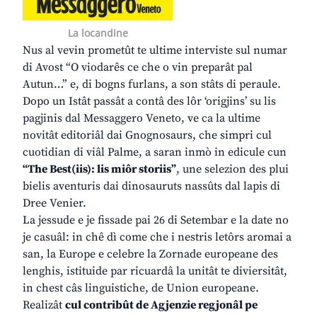
La locandine
Nus al vevin prometût te ultime interviste sul numar
di Avost “O viodarês ce che o vin preparât pal
Autun…” e, di bogns furlans, a son stâts di peraule.
Dopo un Istât passât a contâ des lôr ‘origjins’ su lis
pagjinis dal Messaggero Veneto, ve ca la ultime
novitât editoriâl dai Gnognosaurs, che simpri cul
cuotidian di viâl Palme, a saran inmò in edicule cun
“The Best(iis): lis miôr storiis”
, une selezion des plui
bielis aventuris dai dinosauruts nassûts dal lapis di
Dree Venier.
La jessude e je fissade pai 26 di Setembar e la date no
je casuâl: in chê dì come che i nestris letôrs aromai a
san, la Europe e celebre la Zornade europeane des
lenghis, istituide par ricuardâ la unitât te diviersitât,
in chest câs linguistiche, de Union europeane.
Realizât
cul contribût de Agjenzie regjonâl pe