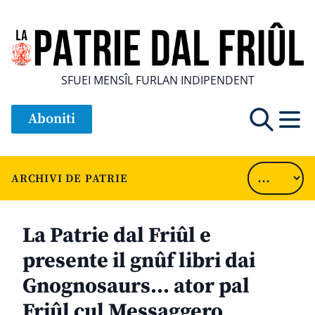
SFUEI MENSÎL FURLAN INDIPENDENT
Aboniti
ARCHIVI DE PATRIE
La Patrie dal Friûl e
presente il gnûf libri dai
Gnognosaurs… ator pal
Friûl cul Messaggero