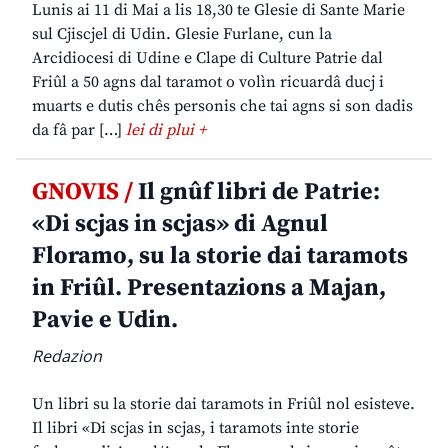
Lunis ai 11 di Mai a lis 18,30 te Glesie di Sante Marie
sul Cjiscjel di Udin. Glesie Furlane, cun la
Arcidiocesi di Udine e Clape di Culture Patrie dal
Friûl a 50 agns dal taramot o volìn ricuardâ ducj i
muarts e dutis chês personis che tai agns si son dadis
da fâ par […]
lei di plui +
GNOVIS /
Il gnûf libri de Patrie:
«Di scjas in scjas» di Agnul
Floramo, su la storie dai taramots
in Friûl. Presentazions a Majan,
Pavie e Udin.
Redazion
Un libri su la storie dai taramots in Friûl nol esisteve.
Il libri «Di scjas in scjas, i taramots inte storie