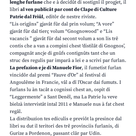
lenghe furlane
che e à decidût di sostignî il progjet, il
libri
al ven publicât par cont de Clape di Culture
Patrie dal Friûl
, editôr de nestre riviste.
“Lis origjins” gjavât fûr dal prin volum; “A vore”
gjavât fûr dal tierç volum “Gnognowood” e “Lis
vacancis ” gjavât fûr dal secont volum a son lis trê
contis che a van a compini chest ‘distilât di Gnognos’,
compagnât ancje di gnûfs contignûts tant che un
struc des regulis par imparâ a lei e a scrivi par furlan.
La prefazion e je di Manuele Fior
, il fumetist furlan
vincidôr dal premi “Fauve d’Or” al festival di
Angoulême in Francie, vâl a dî l’Oscar dai fumuts. I
furlans lu àn tacât a cognissi chest an, ospit di
“Leggermente” a Sant Denêl, ma La Patrie lu veve
bielzà intervistât intal 2011 e Manuele nus à fat chest
regâl.
La distribuzion tes ediculis e previôt la presince dal
libri su dut il teritori des trê provinciis furlanis, di
Gurize a Pordenon, passant clâr par Udin.