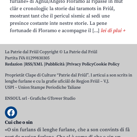
furlane» di Agnul/Angelo Floramo al ripasse in mût
clâr e cronologjic la storie dai taramots in Friûl,
mostrant tant che il pericul sismic al sedi une
presince costante inte nestre storie. La pene
fortunade di Floramo e acompagne il […]
lei di plui +
La Patrie dal Friûl Copyright © La Patrie dal Friûl
Partita IVA 01299830305
Redazion
RSS/XML
Pubblicità
Privacy Policy
Cookie Policy
Proprietât Clape di Culture “Patrie dal Friûl”. I articui a son scrits in
lenghe furlane e cu la grafie uficiâl de Regjon Friûl – V.J.
USPI – Union Stampe Periodiche Taliane
ENSOUL srl
-
Grafiche GTower Studio
Cui che o sin
«O sin furlans di lenghe furlane, che a son convints di fâ