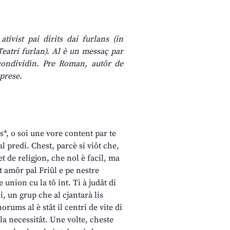
tivist pai dirits dai furlans (in
Teatri furlan). Al è un messaç par
ondividìn. Pre Roman, autôr de
rprese.
ns*, o soi une vore content par te
l predi. Chest, parcè si viôt che,
 de religjon, che nol è facil, ma
t amôr pal Friûl e pe nestre
 union cu la tô int. Ti à judât di
i, un grup che al cjantarà lis
orums al è stât il centri de vite di
 la necessitât. Une volte, cheste