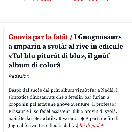
Gnovis par la Istât /
I Gnognosaurs
a imparin a svolâ: al rive in edicule
«Tal blu piturât di blu», il gnûf
album di colorâ
Redazion
Daspò dal sucès dal prin album vignût fûr a Nadâl, i
simpatics dinosauruts che a fevelin par furlan a
proponin pal Istât une gnove aventure: il professôr
Einsaur e il so fedêl assistent Blik a provin di svolâ,
ispirâts dai pterodatils. Rivarano? ◆ A partî de fin di
Jugn al è rivât tes ediculis dal […]
lei di plui +