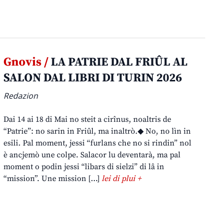
Gnovis /
LA PATRIE DAL FRIÛL AL
SALON DAL LIBRI DI TURIN 2026
Redazion
Dai 14 ai 18 di Mai no steit a cirînus, noaltris de
“Patrie”: no sarin in Friûl, ma inaltrò.◆ No, no lìn in
esili. Pal moment, jessi “furlans che no si rindin” nol
è ancjemò une colpe. Salacor lu deventarà, ma pal
moment o podin jessi “libars di sielzi” di lâ in
“mission”. Une mission […]
lei di plui +