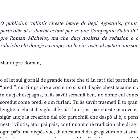
O publichìn vulintîr cheste letare di Bepi Agostinis, grant a
particolâr al à sburtât cetant par vê une Compagnie Stabil di 
pre Roman Michelot, ma che ducj noaltris de redazion o c
rubriche chi dongje a çampe, no lu vin visât: al cjatarà une so
Mandi pre Roman,
o ai let sul gjornâl de grande fieste che ti àn fat i tiei parochia
“predi”, cui timps che a corin no si sint dispès chest tacament a
in ducj chescj agns, tu âs savût semenâ ben, no dome cul concet
soredut come predi e om furlan. Tu âs savût trasmeti il to gran
lenghe, e chest di sigûr al è stât l’anel just par cheste maraveose
sigûr ancje la creazion dal côr parochiâl che daspò al è, o pens
nestri vilotis, ator pai paîs, continuant chê tradizion che di agn
ogni paîs, ma dispès vuê, di chest anel di agregazion no si sint