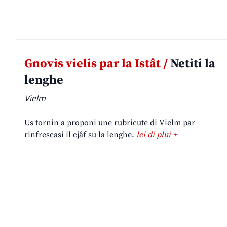
Gnovis vielis par la Istât /
Netiti la
lenghe
Vielm
Us tornin a proponi une rubricute di Vielm par
rinfrescasi il cjâf su la lenghe.
lei di plui +