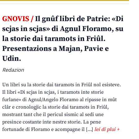
GNOVIS /
Il gnûf libri de Patrie: «Di
scjas in scjas» di Agnul Floramo, su
la storie dai taramots in Friûl.
Presentazions a Majan, Pavie e
Udin.
Redazion
Un libri su la storie dai taramots in Friûl nol esisteve.
Il libri «Di scjas in scjas, i taramots inte storie
furlane» di Agnul/Angelo Floramo al ripasse in mût
clâr e cronologjic la storie dai taramots in Friûl,
mostrant tant che il pericul sismic al sedi une
presince costante inte nestre storie. La pene
fortunade di Floramo e acompagne il […]
lei di plui +