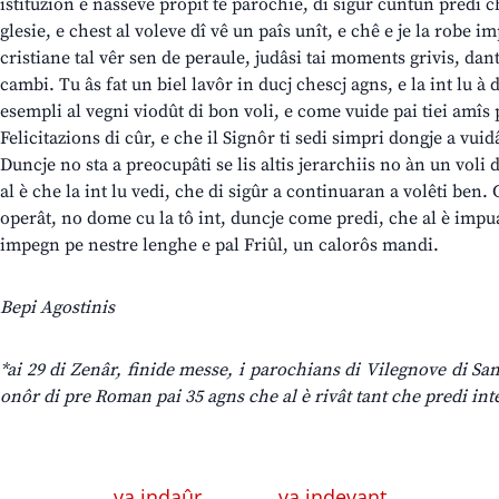
istituzion e nasseve propit te parochie, di sigûr cuntun predi ch
glesie, e chest al voleve dî vê un paîs unît, e chê e je la robe
cristiane tal vêr sen de peraule, judâsi tai moments grivis, da
cambi. Tu âs fat un biel lavôr in ducj chescj agns, e la int lu à
esempli al vegni viodût di bon voli, e come vuide pai tiei amîs p
Felicitazions di cûr, e che il Signôr ti sedi simpri dongje a vui
Duncje no sta a preocupâti se lis altis jerarchiis no àn un voli d
al è che la int lu vedi, che di sigûr a continuaran a volêti ben.
operât, no dome cu la tô int, duncje come predi, che al è impu
impegn pe nestre lenghe e pal Friûl, un calorôs mandi.
Bepi Agostinis
*ai 29 di Zenâr, finide messe, i parochians di Vilegnove di San
onôr di pre Roman pai 35 agns che al è rivât tant che predi int
← va indaûr
va indevant →