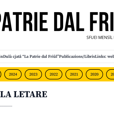
SFUEI MENSÎL FU
in
Dulà cjatâ “La Patrie dal Friûl”
Publicazions/Libris
Links: web
2024
2023
2022
2021
2020
2
LA LETARE
............