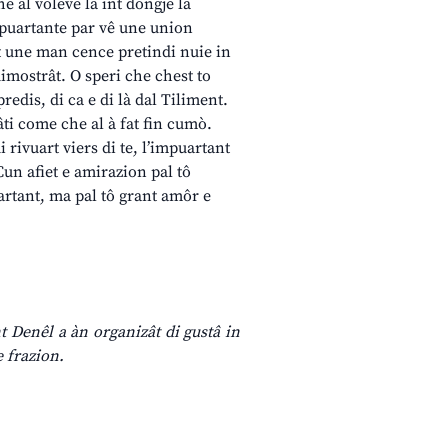
e al voleve la int dongje la
 impuartante par vê une union
nt une man cence pretindi nuie in
 dimostrât. O speri che chest to
redis, di ca e di là dal Tiliment.
dâti come che al à fat fin cumò.
i rivuart viers di te, l’impuartant
 Cun afiet e amirazion pal tô
artant, ma pal tô grant amôr e
t Denêl a àn organizât di gustâ in
e frazion.