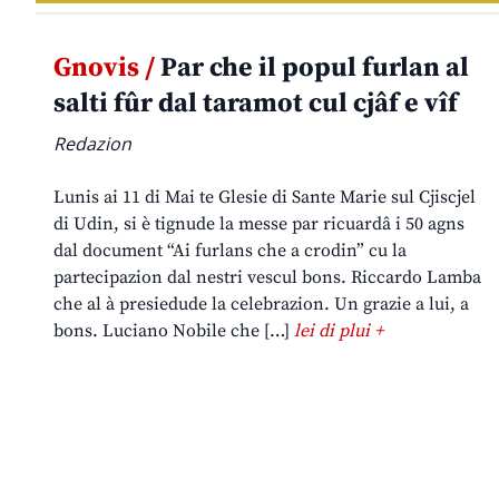
Gnovis /
Par che il popul furlan al
salti fûr dal taramot cul cjâf e vîf
Redazion
Lunis ai 11 di Mai te Glesie di Sante Marie sul Cjiscjel
di Udin, si è tignude la messe par ricuardâ i 50 agns
dal document “Ai furlans che a crodin” cu la
partecipazion dal nestri vescul bons. Riccardo Lamba
che al à presiedude la celebrazion. Un grazie a lui, a
bons. Luciano Nobile che […]
lei di plui +