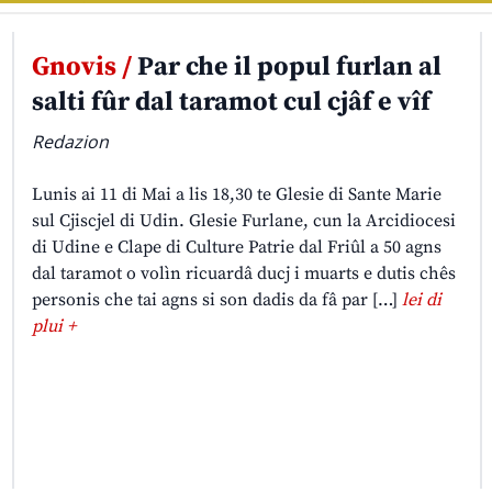
Gnovis /
Par che il popul furlan al
salti fûr dal taramot cul cjâf e vîf
Redazion
Lunis ai 11 di Mai a lis 18,30 te Glesie di Sante Marie
sul Cjiscjel di Udin. Glesie Furlane, cun la Arcidiocesi
di Udine e Clape di Culture Patrie dal Friûl a 50 agns
dal taramot o volìn ricuardâ ducj i muarts e dutis chês
personis che tai agns si son dadis da fâ par […]
lei di
plui +