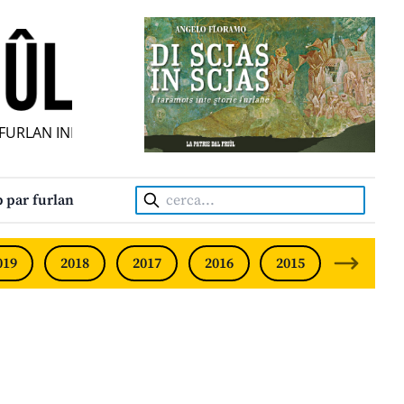
RLAN INDIPENDENT • INDEPENDENT FRIULIAN MONTHLY • 
Cerca:
 par furlan
019
2018
2017
2016
2015
2014