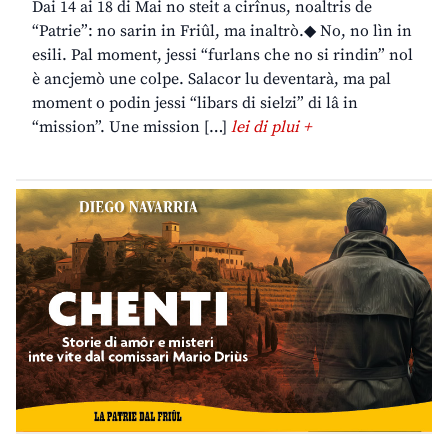
Dai 14 ai 18 di Mai no steit a cirînus, noaltris de
“Patrie”: no sarin in Friûl, ma inaltrò.◆ No, no lìn in
esili. Pal moment, jessi “furlans che no si rindin” nol
è ancjemò une colpe. Salacor lu deventarà, ma pal
moment o podin jessi “libars di sielzi” di lâ in
“mission”. Une mission […]
lei di plui +