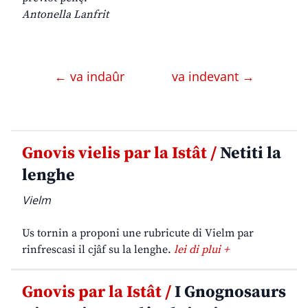
Antonella Lanfrit
← va indaûr
va indevant →
Gnovis vielis par la Istât /
Netiti la
lenghe
Vielm
Us tornin a proponi une rubricute di Vielm par
rinfrescasi il cjâf su la lenghe.
lei di plui +
Gnovis par la Istât /
I Gnognosaurs