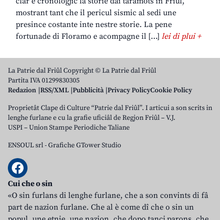
clâr e cronologjic la storie dai taramots in Friûl,
mostrant tant che il pericul sismic al sedi une
presince costante inte nestre storie. La pene
fortunade di Floramo e acompagne il […]
lei di plui +
La Patrie dal Friûl Copyright © La Patrie dal Friûl
Partita IVA 01299830305
Redazion
RSS/XML
Pubblicità
Privacy Policy
Cookie Policy
Proprietât Clape di Culture “Patrie dal Friûl”. I articui a son scrits in
lenghe furlane e cu la grafie uficiâl de Regjon Friûl – V.J.
USPI – Union Stampe Periodiche Taliane
ENSOUL srl
-
Grafiche GTower Studio
Cui che o sin
«O sin furlans di lenghe furlane, che a son convints di fâ
part de nazion furlane. Che al è come dî che o sin un
popul, une etnie, une nazion, che dopo tancj parons, che