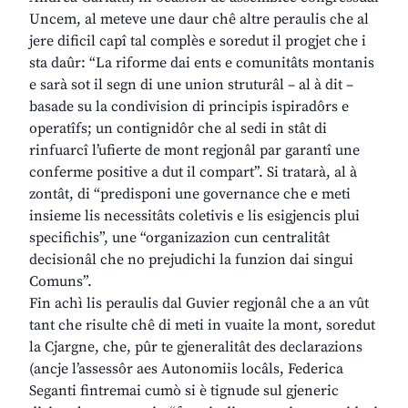
Uncem, al meteve une daur chê altre peraulis che al
jere dificil capî tal complès e soredut il progjet che i
sta daûr: “La riforme dai ents e comunitâts montanis
e sarà sot il segn di une union struturâl – al à dit –
basade su la condivision di principis ispiradôrs e
operatîfs; un contignidôr che al sedi in stât di
rinfuarcî l’ufierte de mont regjonâl par garantî une
conferme positive a dut il compart”. Si tratarà, al à
zontât, di “predisponi une governance che e meti
insieme lis necessitâts coletivis e lis esigjencis plui
specifichis”, une “organizazion cun centralitât
decisionâl che no prejudichi la funzion dai singui
Comuns”.
Fin achì lis peraulis dal Guvier regjonâl che a an vût
tant che risulte chê di meti in vuaite la mont, soredut
la Cjargne, che, pûr te gjeneralitât des declarazions
(ancje l’assessôr aes Autonomiis locâls, Federica
Seganti fintremai cumò si è tignude sul gjeneric