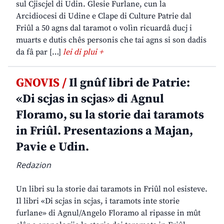
sul Cjiscjel di Udin. Glesie Furlane, cun la
Arcidiocesi di Udine e Clape di Culture Patrie dal
Friûl a 50 agns dal taramot o volìn ricuardâ ducj i
muarts e dutis chês personis che tai agns si son dadis
da fâ par […]
lei di plui +
GNOVIS /
Il gnûf libri de Patrie:
«Di scjas in scjas» di Agnul
Floramo, su la storie dai taramots
in Friûl. Presentazions a Majan,
Pavie e Udin.
Redazion
Un libri su la storie dai taramots in Friûl nol esisteve.
Il libri «Di scjas in scjas, i taramots inte storie
furlane» di Agnul/Angelo Floramo al ripasse in mût