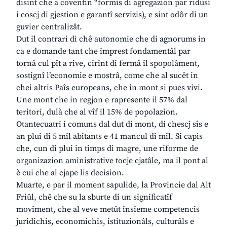
disint che a coventin “formis di agregazion par ridusi
i coscj di gjestion e garantî servizis), e sint odôr di un
guvier centralizât.
Dut il contrari di chê autonomie che di agnorums in
ca e domande tant che imprest fondamentâl par
tornâ cul pît a rive, cirint di fermâ il spopolâment,
sostignî l’economie e mostrâ, come che al sucêt in
chei altris Paîs europeans, che in mont si pues vivi.
Une mont che in regjon e rapresente il 57% dal
teritori, dulà che al vîf il 15% de popolazion.
Otantecuatri i comuns dal dut di mont, di chescj sîs e
an plui di 5 mil abitants e 41 mancul di mil. Si capìs
che, cun di plui in timps di magre, une riforme de
organizazion aministrative tocje cjatâle, ma il pont al
è cui che al cjape lis decision.
Muarte, e par il moment sapulide, la Provincie dal Alt
Friûl, chê che su la sburte di un significatîf
moviment, che al veve metût insieme competencis
juridichis, economichis, istituzionâls, culturâls e