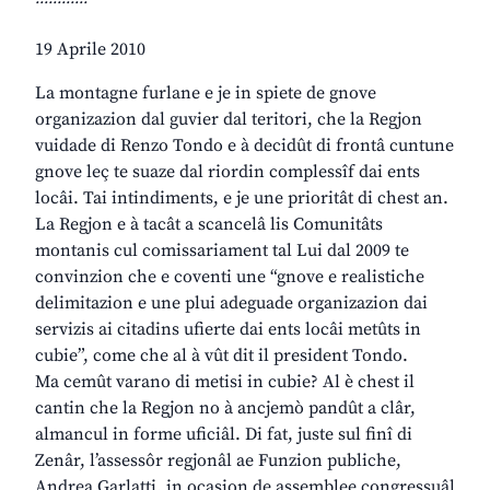
19 Aprile 2010
La montagne furlane e je in spiete de gnove
organizazion dal guvier dal teritori, che la Regjon
vuidade di Renzo Tondo e à decidût di frontâ cuntune
gnove leç te suaze dal riordin complessîf dai ents
locâi. Tai intindiments, e je une prioritât di chest an.
La Regjon e à tacât a scancelâ lis Comunitâts
montanis cul comissariament tal Lui dal 2009 te
convinzion che e coventi une “gnove e realistiche
delimitazion e une plui adeguade organizazion dai
servizis ai citadins ufierte dai ents locâi metûts in
cubie”, come che al à vût dit il president Tondo.
Ma cemût varano di metisi in cubie? Al è chest il
cantin che la Regjon no à ancjemò pandût a clâr,
almancul in forme uficiâl. Di fat, juste sul finî di
Zenâr, l’assessôr regjonâl ae Funzion publiche,
Andrea Garlatti, in ocasion de assemblee congressuâl