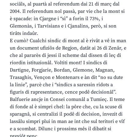
sociâls, al puartà al referendum dai 21 di març dal
2004. Il referendum nol passà, par vie che la mont si
è spacade: in Cjargne i “sì” a forin il 73%, i
Glemonàs, i Tarvisians e i Cjanalins, però, si son
tirâts indaûr.
E cumò? Cualchi sindic di mont al è rivât a vê in man
un document ufiziôs de Regjon, datât ai 26 di Zenâr, e
che al pararès di jessi il scheme dal dissen di leç di
riordin istituzionâl. Voltiti mont! I sindics di
Dartigne, Forgjarie, Bordan, Glemone, Magnan,
Trasaghis, Vençon e Montenars e àn dit “no su dute
la linie”, parcè che i “sindics a saressin ridots a
figuris di rapresentance, cence podê decisionâl”.
Balfuerie ancje in Consei comunâl a Tumieç. Il teme
di fonde al è simpri chel: la pôre che, cu la scuse di
sparagnâ, si centralizi il podê di decision, invezit di
lassâlu simpri plui in man ae int che sul teritori e vîf
e a scombat. Dilunc i prossims mês il dibatit si
previôt penç.