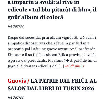
a imparin a svolâ: al rive in
edicule «Tal blu piturât di blu», il
gnûf album di colorâ
Redazion
Daspò dal sucès dal prin album vignût fûr a Nadâl, i
simpatics dinosauruts che a fevelin par furlan a
proponin pal Istât une gnove aventure: il professôr
Einsaur e il so fedêl assistent Blik a provin di svolâ,
ispirâts dai pterodatils. Rivarano? ◆ A partî de fin di
Jugn al è rivât tes ediculis dal […]
lei di plui +
Gnovis /
LA PATRIE DAL FRIÛL AL
SALON DAL LIBRI DI TURIN 2026
Redazion