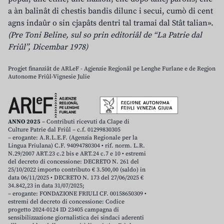
a àn balinât di chestis bandis dilunc i secui, cumò di cent
agns indaûr o sin cjapâts dentri tal tramai dal Stât talian».
(Pre Toni Beline, sul so prin editoriâl de “La Patrie dal
Friûl”, Dicembar 1978)
Progjet finanziât de ARLeF - Agjenzie Regjonâl pe Lenghe Furlane e de Regjon
Autonome Friûl-Vignesie Julie
ANNO 2025
– Contributi ricevuti da Clape di
Culture Patrie dal Friûl – c.f. 01299830305
– erogante: A.R.L.E.F. (Agenzia Regionale per la
Lingua Friulana) C.F. 94094780304 • rif. norm. L.R.
N.29/2007 ART.23 c.2 bis e ART.24 c.7 e 10 • estremi
del decreto di concessione: DECRETO N. 261 del
25/10/2022 importo contributo € 3.500,00 (saldo) in
data 06/11/2025 • DECRETO N. 173 del 27/06/2025 €
34.842,23 in data 31/07/2025;
– erogante: FONDAZIONE FRIULI CF. 00158650309 •
estremi del decreto di concessione: Codice
progetto 2024-0124 ID 23405 campagna di
sensibilizzazione giornalistica dei sindaci aderenti