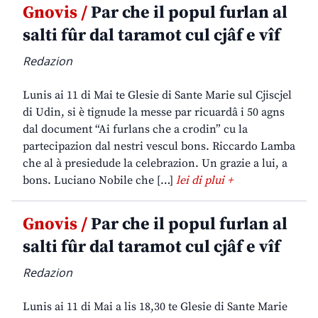
Gnovis /
Par che il popul furlan al
salti fûr dal taramot cul cjâf e vîf
Redazion
Lunis ai 11 di Mai te Glesie di Sante Marie sul Cjiscjel
di Udin, si è tignude la messe par ricuardâ i 50 agns
dal document “Ai furlans che a crodin” cu la
partecipazion dal nestri vescul bons. Riccardo Lamba
che al à presiedude la celebrazion. Un grazie a lui, a
bons. Luciano Nobile che […]
lei di plui +
Gnovis /
Par che il popul furlan al
salti fûr dal taramot cul cjâf e vîf
Redazion
Lunis ai 11 di Mai a lis 18,30 te Glesie di Sante Marie