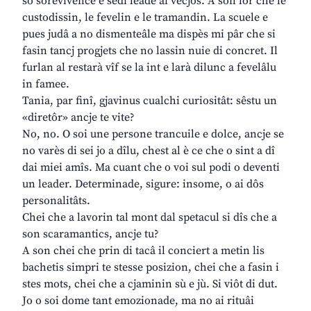
sô sorevivence e sedi leade ai vecjos. A son lôr che le
custodissin, le fevelin e le tramandin. La scuele e
pues judâ a no dismenteâle ma dispès mi pâr che si
fasin tancj progjets che no lassin nuie di concret. Il
furlan al restarà vîf se la int e larà dilunc a fevelâlu
in famee.
Tania, par finî, gjavinus cualchi curiositât: sêstu un
«diretôr» ancje te vite?
No, no. O soi une persone trancuile e dolce, ancje se
no varès di sei jo a dîlu, chest al è ce che o sint a dî
dai miei amîs. Ma cuant che o voi sul podi o deventi
un leader. Determinade, sigure: insome, o ai dôs
personalitâts.
Chei che a lavorin tal mont dal spetacul si dîs che a
son scaramantics, ancje tu?
A son chei che prin di tacâ il conciert a metin lis
bachetis simpri te stesse posizion, chei che a fasin i
stes mots, chei che a cjaminin sù e jù. Si viôt di dut.
Jo o soi dome tant emozionade, ma no ai rituâi