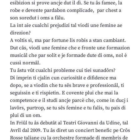
esibizion si prove ancje dut il dì. Se tu âs famee, la
robe e devente pardabon complicade, par chest a
son soredut i oms a fâlu.
La int aie cualchi prejudizi tal viodi une femine ae
direzion?
A voltis sì, ma par fortune lis robis a stan cambiant.
Dut câs, viodi une femine che e fronte une formazion
musicâl che par solit e je formade dute di oms, nol è
cussì normâl.
Tu âstu vût cualchi probleme cui tiei sunadôrs?
Di imprin ti cjalin cun curiositât e difidence ma
dopo, se a viodin che tu sês brave e professionâl, ti
seguissin e ti rispietin. E covente plui che mai la
competence e il studi ancje parcè che, come in ducj i
lavôrs, purtrop, se tu sês femine e tu falis, tu pais di
plui di un om.
In Friûl tu âs debutât al Teatri Giovanni da Udine, tal
Avrîl dal 2009. Tu âs diret un conciert benefic pe Crôs
Rosse taliane cu la orchestre formade di membris de