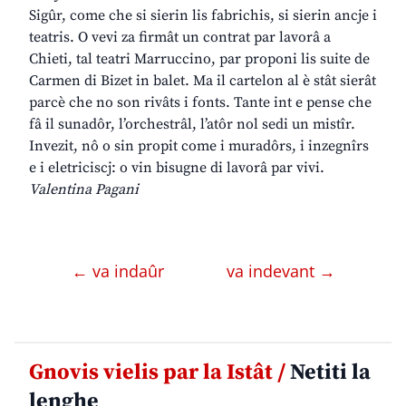
Sigûr, come che si sierin lis fabrichis, si sierin ancje i
teatris. O vevi za firmât un contrat par lavorâ a
Chieti, tal teatri Marruccino, par proponi lis suite de
Carmen di Bizet in balet. Ma il cartelon al è stât sierât
parcè che no son rivâts i fonts. Tante int e pense che
fâ il sunadôr, l’orchestrâl, l’atôr nol sedi un mistîr.
Invezit, nô o sin propit come i muradôrs, i inzegnîrs
e i eletriciscj: o vin bisugne di lavorâ par vivi.
Valentina Pagani
← va indaûr
va indevant →
Gnovis vielis par la Istât /
Netiti la
lenghe