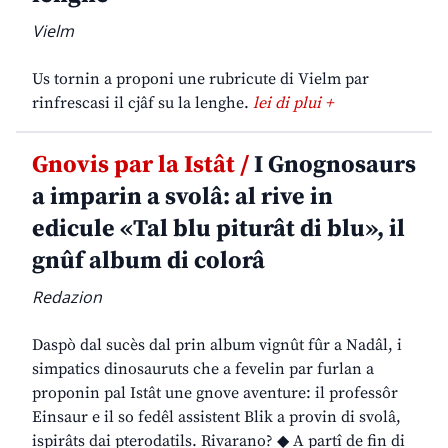
Vielm
Us tornin a proponi une rubricute di Vielm par
rinfrescasi il cjâf su la lenghe.
lei di plui +
Gnovis par la Istât /
I Gnognosaurs
a imparin a svolâ: al rive in
edicule «Tal blu piturât di blu», il
gnûf album di colorâ
Redazion
Daspò dal sucès dal prin album vignût fûr a Nadâl, i
simpatics dinosauruts che a fevelin par furlan a
proponin pal Istât une gnove aventure: il professôr
Einsaur e il so fedêl assistent Blik a provin di svolâ,
ispirâts dai pterodatils. Rivarano? ◆ A partî de fin di