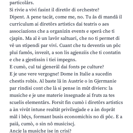
particolârs.
Si rivie a vivi fasint il diretôr di orchestre?
Dipent. A pene tacât, come me, no. Tu âs di mandâ il
curriculum ai diretôrs artistics dai teatris o aes
associazions che a organizin events e sperâ che ti
cjapin. Ma al è un lavôr saltuari, che no ti permet di
vê un stipendi par vivi. Cuant che tu deventis un pôc
plui famôs, invezit, a son lis agjenziis che ti contatin
e che a gjestissin i tiei impegns.
E cumò, cul tai gjenerâl dai fonts pe culture?
E je une vere vergogne! Dome in Italie a sucedin
chestis robis. Al baste lâ in Austrie o in Gjermanie
par rindisi cont che là si pense in mût diviers: la
musiche e je une materie insegnade ai fruts za tes
scuelis elementârs. Forsit fin cumò i diretôrs artistics
a àn vivût intune realtât privilegjade e a àn doprât
mâl i bêçs, formant busis economichis no di pôc. E a
paiâ, cumò, o sin nô musiciscj.
Ancje la musiche ise in crisi?