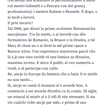
frecuentât dôs academiis di perfezionament a Siene
cul mestri Gelmetti e a Pescara cun doi grancj
professioniscj: i mestris Kalmar e Renzetti. E dopo, o
ai tacât a lavorâ.
Il prin incaric?
Tal 2008, par direzi la prime orchestre filarmoniche
marcjesane. Tra lis tantis, o ai lavorât cun dôs
formazions de Romanie, la Brasov e la Oradea, e tal
Març di chest an o ai diret la mê prime opare a
Buenos Aires. Une esperience maraveose parcè che
là e je une vere raritât vê une femine ae direzion,
massime zovine. E alore il public al ven numerôs a
viodi, e al partecipe cun calôr.
Be, ancje in Europe lis feminis che a fasin il to mistîr
no son tantis…
Sì, ancje se cumò il moment al è avonde bon. A
comencin a sei avonde diretôrs cu la cotule. Di sigûr,
un ostacul al mistîr al è il stîl di vite stressant. Si sta
vie cualchi volte ancje par mês, e prime di une