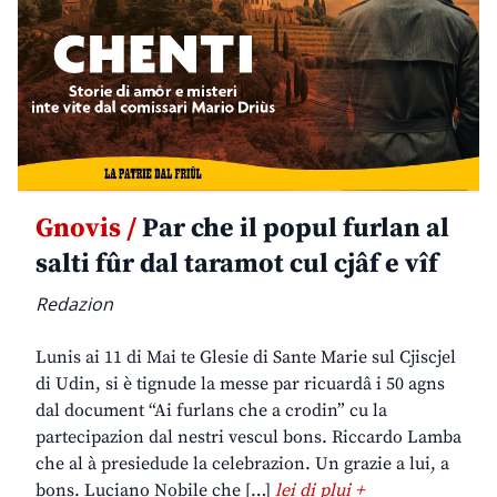
Gnovis /
Par che il popul furlan al
salti fûr dal taramot cul cjâf e vîf
Redazion
Lunis ai 11 di Mai te Glesie di Sante Marie sul Cjiscjel
di Udin, si è tignude la messe par ricuardâ i 50 agns
dal document “Ai furlans che a crodin” cu la
partecipazion dal nestri vescul bons. Riccardo Lamba
che al à presiedude la celebrazion. Un grazie a lui, a
bons. Luciano Nobile che […]
lei di plui +