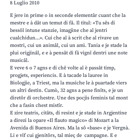
8 Luglio 2010
E jere in prime o in seconde elementâr cuant che la
mestre e à dât un temut di fâ. Il titul: «Tu sês di
bessôl intune stanzie, imagjine che al jentri
cualchidun…». Cui che al à scrit che al rivave un
mostri, cui un animâl, cui un amì. Tania e je stade la
plui origjinâl, e e à pensât di fâ vignî dentri une note
musicâl.
E veve 6 o 7 agns e di chê volte al è passât timp,
progjets, esperiencis. E à tacade la lauree in
Biologjie, a Triest, ma la musiche le à puartade viers
un altri destin. Cumò, 32 agns a pene finîts, e je un
diretôr di orchestre. Une des pocjis feminis tal mont
che a fasin chest mistîr.
E zire teatris, citâts, di resint e je stade in Argjentine
a direzi la opare «Il flauto magico» di Mozart a la
Avenida di Buenos Aires. Ma la sô «base» e je Vergnà.
Li e vîf cui gjenitôrs, tal mieç de campagne. E e