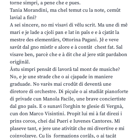
torne simpri, a pene che e pues.
Tania Morandini, ma chel temut cu la note, cemût
lavial a finî?
A sei sincere, no mi visavi di vêlu scrit. Ma une dì mê
mari e je lade a cjoli pan e lat in paîs e e à cjatât la
mestre des elementârs, Ottorina Pagani. Jê e veve
savût dal gno mistîr e alore e à contât chest fat. Sal
visave ben, parcè che e à dit che al jere stât pardabon
origjinâl.
Âstu simpri pensât di lavorâ tal mont de musiche?
No, e je une strade che o ai cjapade in maniere
graduade. No varès mai crodût di deventâ une
diretore di orchestre. Di piçule o ai studiât pianoforte
di privade cun Manola Facile, une brave conciertiste
dal gno paîs. E o sunavi l’orghin te glesie di Vergnà,
cun don Marco Visintini. Propit lui mi à fat direzi i
prins coros, chei dai Pueri e Iuvenes Cantores. Mi
plaseve tant, e jere une ativitât che mi divertive e mi
coinvolzeve. Cu lis formazions corâls, o ai tacât