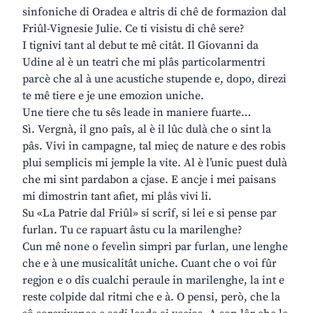
sinfoniche di Oradea e altris di chê de formazion dal
Friûl-Vignesie Julie. Ce ti visistu di chê sere?
I tignivi tant al debut te mê citât. Il Giovanni da
Udine al è un teatri che mi plâs particolarmentri
parcè che al à une acustiche stupende e, dopo, direzi
te mê tiere e je une emozion uniche.
Une tiere che tu sês leade in maniere fuarte…
Sì. Vergnà, il gno paîs, al è il lûc dulà che o sint la
pâs. Vivi in campagne, tal mieç de nature e des robis
plui semplicis mi jemple la vite. Al è l’unic puest dulà
che mi sint pardabon a cjase. E ancje i mei paisans
mi dimostrin tant afiet, mi plâs vivi li.
Su «La Patrie dal Friûl» si scrîf, si lei e si pense par
furlan. Tu ce rapuart âstu cu la marilenghe?
Cun mê none o fevelìn simpri par furlan, une lenghe
che e à une musicalitât uniche. Cuant che o voi fûr
regjon e o dîs cualchi peraule in marilenghe, la int e
reste colpide dal ritmi che e à. O pensi, però, che la