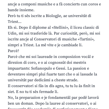
ancje a componi musiche e a fâ concierts cun coros e
bande insieme.
Però tu ti sês iscrite a Biologjie, ae universitât di
Triest…
Eh sì. Dopo il diplome al «Stellini», il liceu classic di
Udin, mi soi trasferide là. Par curiositât, però, mi soi
iscrite ancje al Conservatori di musiche «Tartini»,
simpri a Triest. La mê vite e je cambiade li.
Parcè?
Parcè che mi soi laureade in composizion vocâl e
direzion di coro, e o ai cognossût doi mestris
impuartants: Sofianopulo e Gessi. La passion e
deventave simpri plui fuarte tant che o ai lassade la
universitât par dedicâmi a cheste strade.
Il conservatori si fâs in dîs agns, tu tu lu âs finît in
siet. E no tu ti sês fermade li.
No, la preparazion e je fondamentâl par podê lavorâ
ben un doman. Dopo la lauree al conservatori, o ai