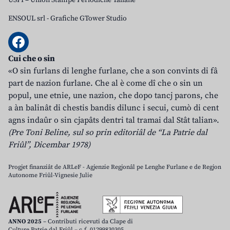
USPI – Union Stampe Periodiche Taliane
ENSOUL srl
-
Grafiche GTower Studio
Cui che o sin
«O sin furlans di lenghe furlane, che a son convints di fâ
part de nazion furlane. Che al è come dî che o sin un
popul, une etnie, une nazion, che dopo tancj parons, che
a àn balinât di chestis bandis dilunc i secui, cumò di cent
agns indaûr o sin cjapâts dentri tal tramai dal Stât talian».
(Pre Toni Beline, sul so prin editoriâl de “La Patrie dal
Friûl”, Dicembar 1978)
Progjet finanziât de ARLeF - Agjenzie Regjonâl pe Lenghe Furlane e de Regjon
Autonome Friûl-Vignesie Julie
ANNO 2025
– Contributi ricevuti da Clape di
Culture Patrie dal Friûl – c.f. 01299830305