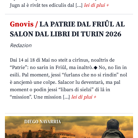
Jugn al è rivât tes ediculis dal […]
lei di plui +
Gnovis /
LA PATRIE DAL FRIÛL AL
SALON DAL LIBRI DI TURIN 2026
Redazion
Dai 14 ai 18 di Mai no steit a cirînus, noaltris de
“Patrie”: no sarin in Friûl, ma inaltrò.◆ No, no lìn in
esili. Pal moment, jessi “furlans che no si rindin” nol
è ancjemò une colpe. Salacor lu deventarà, ma pal
moment o podin jessi “libars di sielzi” di lâ in
“mission”. Une mission […]
lei di plui +