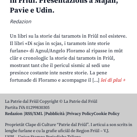
in Friûl. Presentazions a Majan,
Pavie e Udin.
Redazion
Un libri su la storie dai taramots in Friûl nol esisteve.
Il libri «Di scjas in scjas, i taramots inte storie
furlane» di Agnul/Angelo Floramo al ripasse in mût
clâr e cronologjic la storie dai taramots in Friûl,
mostrant tant che il pericul sismic al sedi une
presince costante inte nestre storie. La pene
fortunade di Floramo e acompagne il […]
lei di plui +
La Patrie dal Friûl Copyright © La Patrie dal Friûl
Partita IVA 01299830305
Redazion
RSS/XML
Pubblicità
Privacy Policy
Cookie Policy
Proprietât Clape di Culture “Patrie dal Friûl”. I articui a son scrits in
lenghe furlane e cu la grafie uficiâl de Regjon Friûl – V.J.