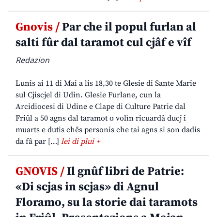
Gnovis /
Par che il popul furlan al
salti fûr dal taramot cul cjâf e vîf
Redazion
Lunis ai 11 di Mai a lis 18,30 te Glesie di Sante Marie
sul Cjiscjel di Udin. Glesie Furlane, cun la
Arcidiocesi di Udine e Clape di Culture Patrie dal
Friûl a 50 agns dal taramot o volìn ricuardâ ducj i
muarts e dutis chês personis che tai agns si son dadis
da fâ par […]
lei di plui +
GNOVIS /
Il gnûf libri de Patrie:
«Di scjas in scjas» di Agnul
Floramo, su la storie dai taramots