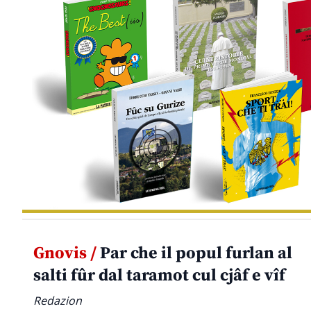
Gnovis /
Par che il popul furlan al
salti fûr dal taramot cul cjâf e vîf
Redazion