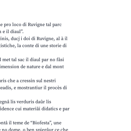
e pro loco di Ruvigne tal parc
 e il diaul”.
nis, ducj i doi di Ruvigne, al à il
stiche, la conte di une storie di
met tal sac il diaul par no fâsi
e dimension de nature e dal mont
ris che a cressin sul nestri
eadis, e mostrantiur il procès di
egnâ lis verduris daûr lis
idence cui materiâi didatics e par
ontâ il teme de “Biofesta”, une
 e no dome, o ben spiegâur ce che