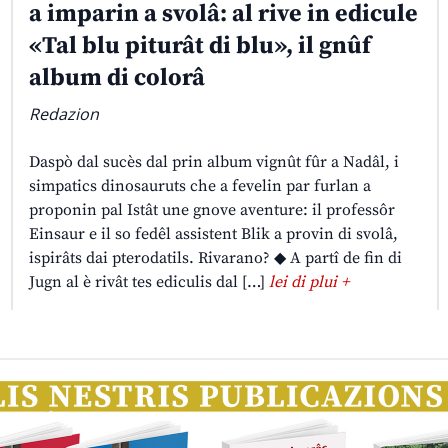
a imparin a svolâ: al rive in edicule
«Tal blu piturât di blu», il gnûf
album di colorâ
Redazion
Daspò dal sucès dal prin album vignût fûr a Nadâl, i
simpatics dinosauruts che a fevelin par furlan a
proponin pal Istât une gnove aventure: il professôr
Einsaur e il so fedêl assistent Blik a provin di svolâ,
ispirâts dai pterodatils. Rivarano? ◆ A partî de fin di
Jugn al è rivât tes ediculis dal […]
lei di plui +