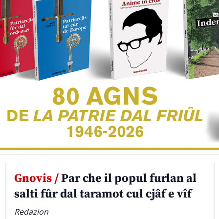
Gnovis /
Par che il popul furlan al
salti fûr dal taramot cul cjâf e vîf
Redazion