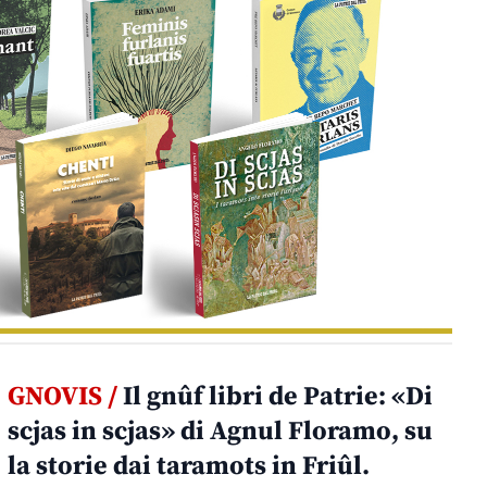
GNOVIS /
Il gnûf libri de Patrie: «Di
scjas in scjas» di Agnul Floramo, su
la storie dai taramots in Friûl.