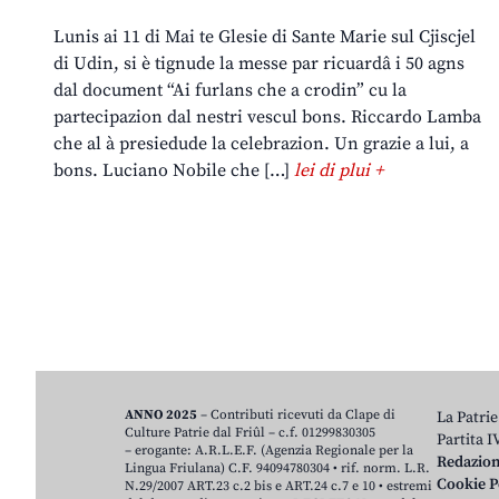
Lunis ai 11 di Mai te Glesie di Sante Marie sul Cjiscjel
di Udin, si è tignude la messe par ricuardâ i 50 agns
dal document “Ai furlans che a crodin” cu la
partecipazion dal nestri vescul bons. Riccardo Lamba
che al à presiedude la celebrazion. Un grazie a lui, a
bons. Luciano Nobile che […]
lei di plui +
ANNO 2025
– Contributi ricevuti da Clape di
La Patrie
Culture Patrie dal Friûl – c.f. 01299830305
Partita 
– erogante: A.R.L.E.F. (Agenzia Regionale per la
Redazio
Lingua Friulana) C.F. 94094780304 • rif. norm. L.R.
Cookie P
N.29/2007 ART.23 c.2 bis e ART.24 c.7 e 10 • estremi