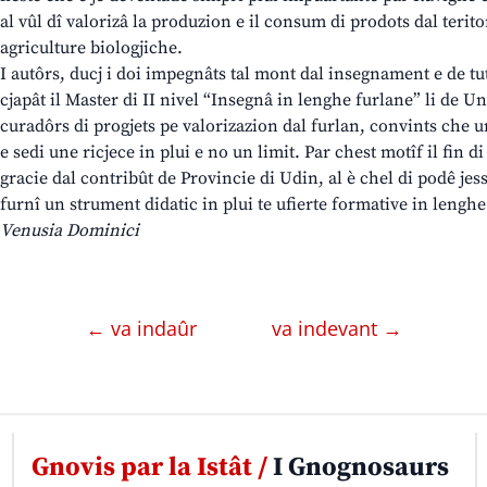
al vûl dî valorizâ la produzion e il consum di prodots dal teritor
agriculture biologjiche.
I autôrs, ducj i doi impegnâts tal mont dal insegnament e de tut
cjapât il Master di II nivel “Insegnâ in lenghe furlane” li de Un
curadôrs di progjets pe valorizazion dal furlan, convints che 
e sedi une ricjece in plui e no un limit. Par chest motîf il fin di
gracie dal contribût de Provincie di Udin, al è chel di podê jess
furnî un strument didatic in plui te ufierte formative in lenghe
Venusia Dominici
← va indaûr
va indevant →
Gnovis par la Istât /
I Gnognosaurs