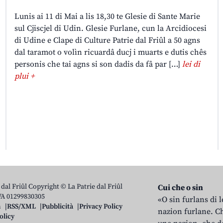
Lunis ai 11 di Mai a lis 18,30 te Glesie di Sante Marie
sul Cjiscjel di Udin. Glesie Furlane, cun la Arcidiocesi
di Udine e Clape di Culture Patrie dal Friûl a 50 agns
dal taramot o volìn ricuardâ ducj i muarts e dutis chês
personis che tai agns si son dadis da fâ par […]
lei di
plui +
 dal Friûl Copyright © La Patrie dal Friûl
Cui che o sin
IVA 01299830305
«O sin furlans di 
n
RSS/XML
Pubblicità
Privacy Policy
nazion furlane. Ch
olicy