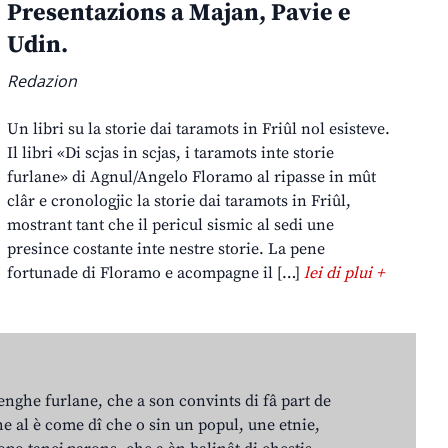
Presentazions a Majan, Pavie e
Udin.
Redazion
Un libri su la storie dai taramots in Friûl nol esisteve.
Il libri «Di scjas in scjas, i taramots inte storie
furlane» di Agnul/Angelo Floramo al ripasse in mût
clâr e cronologjic la storie dai taramots in Friûl,
mostrant tant che il pericul sismic al sedi une
presince costante inte nestre storie. La pene
fortunade di Floramo e acompagne il […]
lei di plui +
lenghe furlane, che a son convints di fâ part de
e al è come dî che o sin un popul, une etnie,