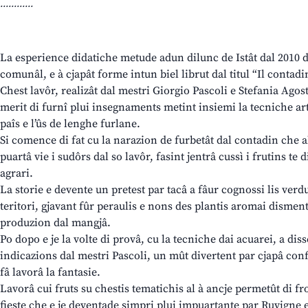
............
La esperience didatiche metude adun dilunc de Istât dal 2010 d
comunâl, e à cjapât forme intun biel librut dal titul “Il contadin
Chest lavôr, realizât dal mestri Giorgio Pascoli e Stefania Agosti
merit di furnî plui insegnaments metint insiemi la tecniche arti
paîs e l’ûs de lenghe furlane.
Si comence di fat cu la narazion de furbetât dal contadin che al 
puartâ vie i sudôrs dal so lavôr, fasint jentrâ cussì i frutins t
agrari.
La storie e devente un pretest par tacâ a fâur cognossi lis verdu
teritori, gjavant fûr peraulis e nons des plantis aromai disment
produzion dal mangjâ.
Po dopo e je la volte di provâ, cu la tecniche dai acuarei, a diss
indicazions dal mestri Pascoli, un mût divertent par cjapâ conf
fâ lavorâ la fantasie.
Lavorâ cui fruts su chestis tematichis al à ancje permetût di fr
fieste che e je deventade simpri plui impuartante par Ruvigne