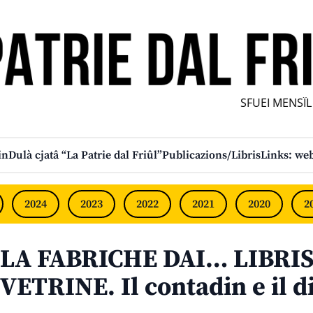
SFUEI MENSÎL F
in
Dulà cjatâ “La Patrie dal Friûl”
Publicazions/Libris
Links: web
2024
2023
2022
2021
2020
2
LA FABRICHE DAI… LIBRIS
VETRINE. Il contadin e il d