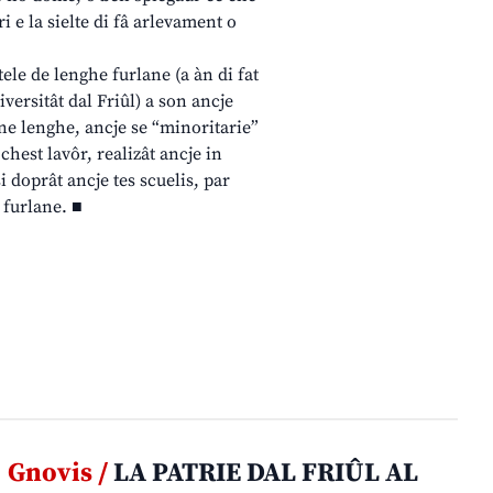
i e la sielte di fâ arlevament o
ele de lenghe furlane (a àn di fat
iversitât dal Friûl) a son ancje
une lenghe, ancje se “minoritarie”
 chest lavôr, realizât ancje in
i doprât ancje tes scuelis, par
 furlane. ■
Gnovis /
LA PATRIE DAL FRIÛL AL