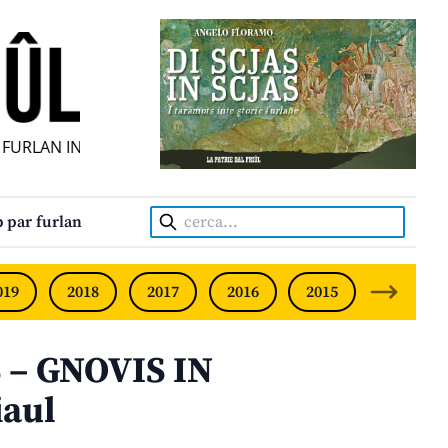
URLAN INDIPENDENT • INDEPENDENT FRIULIAN MONTHLY • 
Cerca:
 par furlan
019
2018
2017
2016
2015
2014
 – GNOVIS IN
iaul