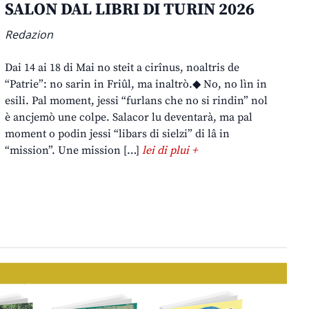
SALON DAL LIBRI DI TURIN 2026
Redazion
Dai 14 ai 18 di Mai no steit a cirînus, noaltris de
“Patrie”: no sarin in Friûl, ma inaltrò.◆ No, no lìn in
esili. Pal moment, jessi “furlans che no si rindin” nol
è ancjemò une colpe. Salacor lu deventarà, ma pal
moment o podin jessi “libars di sielzi” di lâ in
“mission”. Une mission […]
lei di plui +