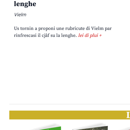
lenghe
Vielm
Us tornin a proponi une rubricute di Vielm par
rinfrescasi il cjâf su la lenghe.
lei di plui +