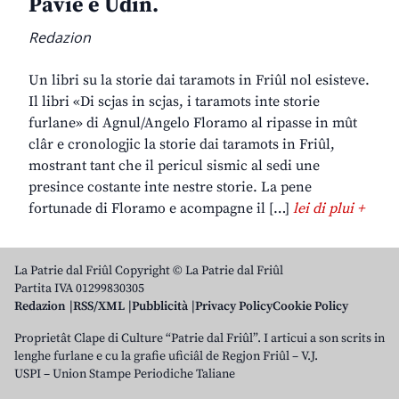
Pavie e Udin.
Redazion
Un libri su la storie dai taramots in Friûl nol esisteve.
Il libri «Di scjas in scjas, i taramots inte storie
furlane» di Agnul/Angelo Floramo al ripasse in mût
clâr e cronologjic la storie dai taramots in Friûl,
mostrant tant che il pericul sismic al sedi une
presince costante inte nestre storie. La pene
fortunade di Floramo e acompagne il […]
lei di plui +
La Patrie dal Friûl Copyright © La Patrie dal Friûl
Partita IVA 01299830305
Redazion
RSS/XML
Pubblicità
Privacy Policy
Cookie Policy
Proprietât Clape di Culture “Patrie dal Friûl”. I articui a son scrits in
lenghe furlane e cu la grafie uficiâl de Regjon Friûl – V.J.
USPI – Union Stampe Periodiche Taliane