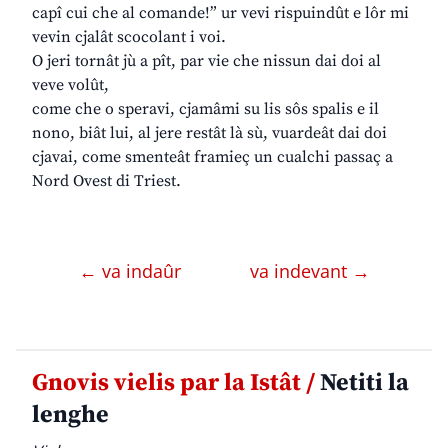
capî cui che al comande!” ur vevi rispuindût e lôr mi
vevin cjalât scocolant i voi.
O jeri tornât jù a pît, par vie che nissun dai doi al
veve volût,
come che o speravi, cjamâmi su lis sôs spalis e il
nono, biât lui, al jere restât là sù, vuardeât dai doi
cjavai, come smenteât framieç un cualchi passaç a
Nord Ovest di Triest.
← va indaûr
va indevant →
Gnovis vielis par la Istât /
Netiti la
lenghe