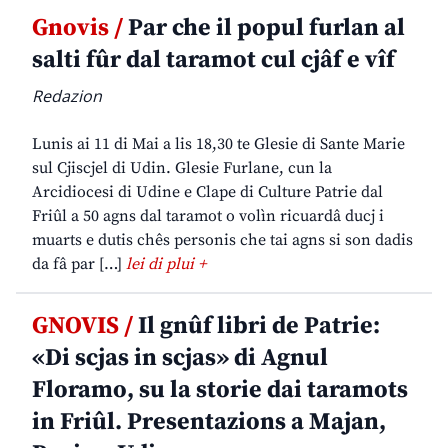
Gnovis /
Par che il popul furlan al
salti fûr dal taramot cul cjâf e vîf
Redazion
Lunis ai 11 di Mai a lis 18,30 te Glesie di Sante Marie
sul Cjiscjel di Udin. Glesie Furlane, cun la
Arcidiocesi di Udine e Clape di Culture Patrie dal
Friûl a 50 agns dal taramot o volìn ricuardâ ducj i
muarts e dutis chês personis che tai agns si son dadis
da fâ par […]
lei di plui +
GNOVIS /
Il gnûf libri de Patrie:
«Di scjas in scjas» di Agnul
Floramo, su la storie dai taramots
in Friûl. Presentazions a Majan,