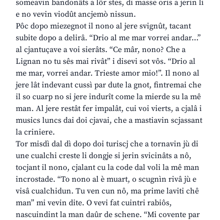
someavin bandonâts a lôr stes, di masse oris a jerin li
e no vevin viodût ancjemò nissun.
Pôc dopo miezegnot il nono al jere svignût, tacant
subite dopo a delirâ. “Drio al me mar vorrei andar…”
al cjantuçave a voi sierâts. “Ce mâr, nono? Che a
Lignan no tu sês mai rivât” i disevi sot vôs. “Drio al
me mar, vorrei andar. Trieste amor mio!”. Il nono al
jere lât indevant cussì par dute la gnot, fintremai che
il so cuarp no si jere indurît come la mierde su la mê
man. Al jere restât fer impalât, cui voi vierts, a cjalâ i
musics luncs dai doi cjavai, che a mastiavin scjassant
la criniere.
Tor misdì dal dì dopo doi turiscj che a tornavin jù di
une cualchi creste li dongje si jerin svicinâts a nô,
tocjant il nono, cjalant cu la code dal voli la mê man
incrostade. “To nono al è muart, o scugnìn rivâ jù e
visâ cualchidun. Tu ven cun nô, ma prime laviti chê
man” mi vevin dite. O vevi fat cuintri rabiôs,
nascuindint la man daûr de schene. “Mi covente par