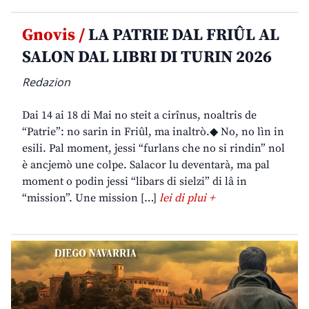
Gnovis /
LA PATRIE DAL FRIÛL AL
SALON DAL LIBRI DI TURIN 2026
Redazion
Dai 14 ai 18 di Mai no steit a cirînus, noaltris de
“Patrie”: no sarin in Friûl, ma inaltrò.◆ No, no lìn in
esili. Pal moment, jessi “furlans che no si rindin” nol
è ancjemò une colpe. Salacor lu deventarà, ma pal
moment o podin jessi “libars di sielzi” di lâ in
“mission”. Une mission […]
lei di plui +