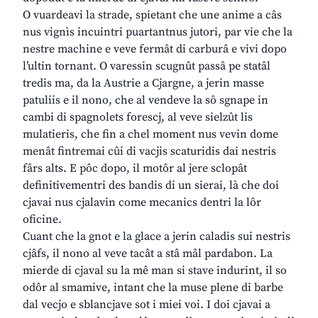
O vuardeavi la strade, spietant che une anime a câs
nus vignìs incuintri puartantnus jutori, par vie che la
nestre machine e veve fermât di carburâ e vivi dopo
l’ultin tornant. O varessin scugnût passâ pe statâl
tredis ma, da la Austrie a Cjargne, a jerin masse
patuliis e il nono, che al vendeve la sô sgnape in
cambi di spagnolets forescj, al veve sielzût lis
mulatieris, che fin a chel moment nus vevin dome
menât fintremai cûi di vacjis scaturidis dai nestris
fârs alts. E pôc dopo, il motôr al jere sclopât
definitivementri des bandis di un sierai, là che doi
cjavai nus cjalavin come mecanics dentri la lôr
oficine.
Cuant che la gnot e la glace a jerin caladis sui nestris
cjâfs, il nono al veve tacât a stâ mâl pardabon. La
mierde di cjaval su la mê man si stave indurint, il so
odôr al smamive, intant che la muse plene di barbe
dal vecjo e sblancjave sot i miei voi. I doi cjavai a