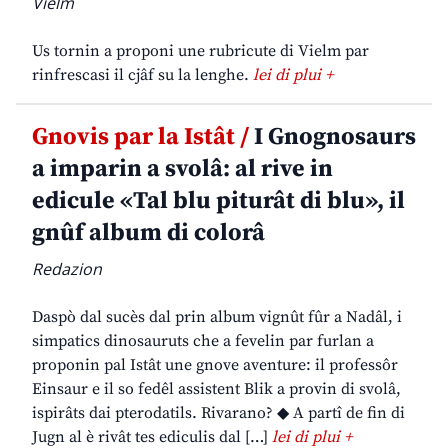
Vielm
Us tornin a proponi une rubricute di Vielm par
rinfrescasi il cjâf su la lenghe.
lei di plui +
Gnovis par la Istât /
I Gnognosaurs
a imparin a svolâ: al rive in
edicule «Tal blu piturât di blu», il
gnûf album di colorâ
Redazion
Daspò dal sucès dal prin album vignût fûr a Nadâl, i
simpatics dinosauruts che a fevelin par furlan a
proponin pal Istât une gnove aventure: il professôr
Einsaur e il so fedêl assistent Blik a provin di svolâ,
ispirâts dai pterodatils. Rivarano? ◆ A partî de fin di
Jugn al è rivât tes ediculis dal […]
lei di plui +