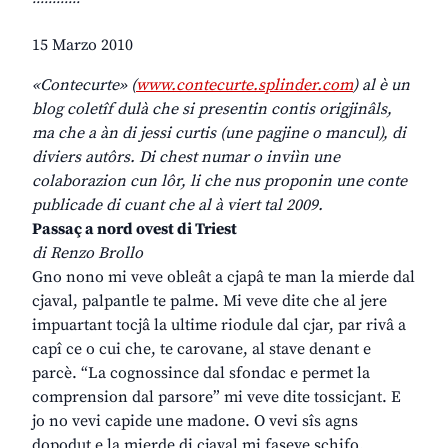
15 Marzo 2010
«Contecurte» (
www.contecurte.splinder.com
) al è un
blog coletîf dulà che si presentin contis origjinâls,
ma che a àn di jessi curtis (une pagjine o mancul), di
diviers autôrs. Di chest numar o inviìn une
colaborazion cun lôr, li che nus proponin une conte
publicade di cuant che al à viert tal 2009.
Passaç a nord ovest di Triest
di Renzo Brollo
Gno nono mi veve obleât a cjapâ te man la mierde dal
cjaval, palpantle te palme. Mi veve dite che al jere
impuartant tocjâ la ultime riodule dal cjar, par rivâ a
capî ce o cui che, te carovane, al stave denant e
parcè. “La cognossince dal sfondac e permet la
comprension dal parsore” mi veve dite tossicjant. E
jo no vevi capide une madone. O vevi sîs agns
dopodut e la mierde di cjaval mi faseve schifo.