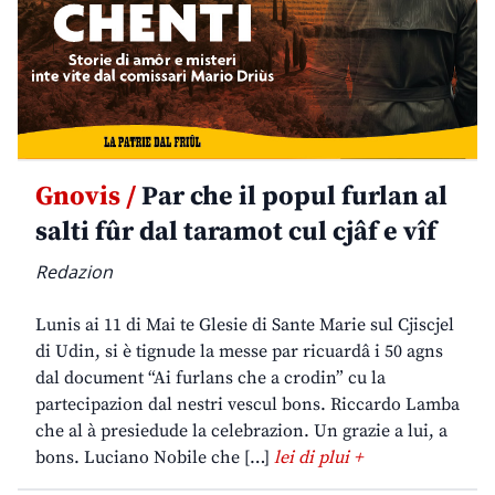
Gnovis /
Par che il popul furlan al
salti fûr dal taramot cul cjâf e vîf
Redazion
Lunis ai 11 di Mai te Glesie di Sante Marie sul Cjiscjel
di Udin, si è tignude la messe par ricuardâ i 50 agns
dal document “Ai furlans che a crodin” cu la
partecipazion dal nestri vescul bons. Riccardo Lamba
che al à presiedude la celebrazion. Un grazie a lui, a
bons. Luciano Nobile che […]
lei di plui +