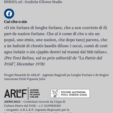
ENSOUL srl
-
Grafiche GTower Studio
Cui che o sin
«O sin furlans di lenghe furlane, che a son convints di fâ
part de nazion furlane. Che al è come dî che o sin un
popul, une etnie, une nazion, che dopo tancj parons, che
a àn balinât di chestis bandis dilunc i secui, cumò di cent
agns indaûr o sin cjapâts dentri tal tramai dal Stât talian».
(Pre Toni Beline, sul so prin editoriâl de “La Patrie dal
Friûl”, Dicembar 1978)
Progjet finanziât de ARLeF - Agjenzie Regjonâl pe Lenghe Furlane e de Regjon
Autonome Friûl-Vignesie Julie
ANNO 2025
– Contributi ricevuti da Clape di
Culture Patrie dal Friûl – c.f. 01299830305
– erogante: A.R.L.E.F. (Agenzia Regionale per la