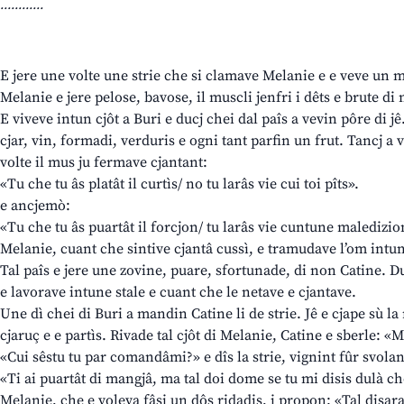
............
E jere une volte une strie che si clamave Melanie e e veve un mu
Melanie e jere pelose, bavose, il muscli jenfri i dêts e brute di 
E viveve intun cjôt a Buri e ducj chei dal paîs a vevin pôre di j
cjar, vin, formadi, verduris e ogni tant parfin un frut. Tancj a
volte il mus ju fermave cjantant:
«Tu che tu âs platât il curtìs/ no tu larâs vie cui toi pîts».
e ancjemò:
«Tu che tu âs puartât il forcjon/ tu larâs vie cuntune maledizio
Melanie, cuant che sintive cjantâ cussì, e tramudave l’om intun
Tal paîs e jere une zovine, puare, sfortunade, di non Catine. Du
e lavorave intune stale e cuant che le netave e cjantave.
Une dì chei di Buri a mandin Catine li de strie. Jê e cjape sù la
cjaruç e e partìs. Rivade tal cjôt di Melanie, Catine e sberle: «M
«Cui sêstu tu par comandâmi?» e dîs la strie, vignint fûr svolan
«Ti ai puartât di mangjâ, ma tal doi dome se tu mi disis dulà che
Melanie, che e voleva fâsi un dôs ridadis, i propon: «Tal disara