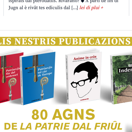
ispirâts dai pterodatils. Rivarano? ◆ A partî de fin di
Jugn al è rivât tes ediculis dal […]
lei di plui +