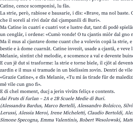
Catine, cence scomponisi, lu fâs.
La strie, però, rabiose e bausarie, i dîs: «Brave, ma nol baste.
che il soreli al rivi daûr dal cjampanili di Buri».
Ma Catine in cuatri e cuatri vot e lustre dut, tant di podê spielâ
un cenglâr, i ordene: «Cumò vonde! O tu cjantis miôr dal gno m
Ma il mus al cjantave dome cuant che a volevin copâ la strie, e 
bestie e à dome cuarnât. Catine invezit, usade a cjantâ, e veve 
Melanie, sintint chê melodie, e scomence a vaî e devente buin
E cun jê dut si trasforme: la strie e torne biele, il cjôt al dev
zardin e il mus si tramude in un bielissim zovin. Dentri de vile 
«Grazie Catine», e dîs Melanie, «Tu mi âs tirade fûr de maledizio
mê vile cun gno fi».
E di chel moment, ducj a jerin vivûts feliçs e contents.
dai Fruts di furlan – 2A e 2B Scuele Medie di Buri.
(Alessandra Bardus, Marco Bertelli, Alessandro Bolzicco, Silv
Lerussi, Alessia Meroi, Irene Micheletti, Claudio Bertoldi, Ale
Simone Specogna, Emma Valentinis, Robert Wesolowski, Matte