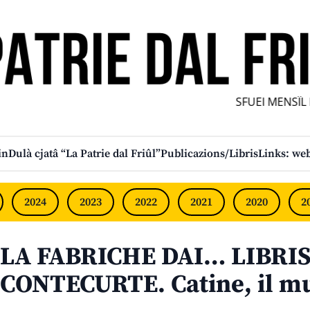
SFUEI MENSÎL FU
in
Dulà cjatâ “La Patrie dal Friûl”
Publicazions/Libris
Links: web
2024
2023
2022
2021
2020
2
LA FABRICHE DAI… LIBRIS
CONTECURTE. Catine, il mus