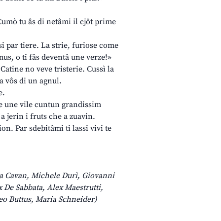
 Cumò tu âs di netâmi il cjôt prime
si par tiere. La strie, furiose come
us, o ti fâs deventâ une verze!»
Catine no veve tristerie. Cussì la
la vôs di un agnul.
e.
ente une vile cuntun grandissim
a jerin i fruts che a zuavin.
n. Par sdebitâmi ti lassi vivi te
ia Cavan, Michele Durì, Giovanni
x De Sabbata, Alex Maestrutti,
o Buttus, Maria Schneider)