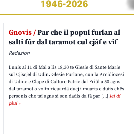
Gnovis /
Par che il popul furlan al
salti fûr dal taramot cul cjâf e vîf
Redazion
Lunis ai 11 di Mai a lis 18,30 te Glesie di Sante Marie
sul Cjiscjel di Udin. Glesie Furlane, cun la Arcidiocesi
di Udine e Clape di Culture Patrie dal Friûl a 50 agns
dal taramot o volìn ricuardâ ducj i muarts e dutis chês
personis che tai agns si son dadis da fâ par […]
lei di
plui +