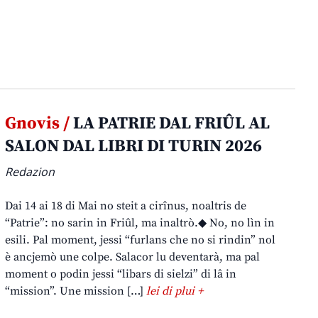
Gnovis /
LA PATRIE DAL FRIÛL AL
SALON DAL LIBRI DI TURIN 2026
Redazion
Dai 14 ai 18 di Mai no steit a cirînus, noaltris de
“Patrie”: no sarin in Friûl, ma inaltrò.◆ No, no lìn in
esili. Pal moment, jessi “furlans che no si rindin” nol
è ancjemò une colpe. Salacor lu deventarà, ma pal
moment o podin jessi “libars di sielzi” di lâ in
“mission”. Une mission […]
lei di plui +