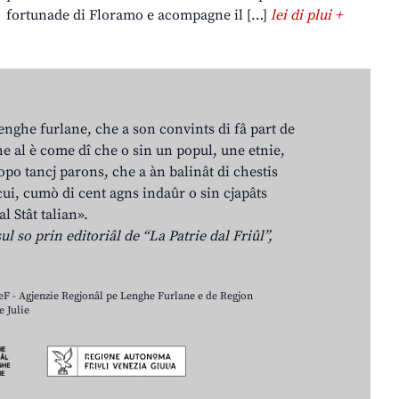
fortunade di Floramo e acompagne il […]
lei di plui +
lenghe furlane, che a son convints di fâ part de
e al è come dî che o sin un popul, une etnie,
po tancj parons, che a àn balinât di chestis
cui, cumò di cent agns indaûr o sin cjapâts
al Stât talian».
ul so prin editoriâl de “La Patrie dal Friûl”,
LeF - Agjenzie Regjonâl pe Lenghe Furlane e de Regjon
 Julie