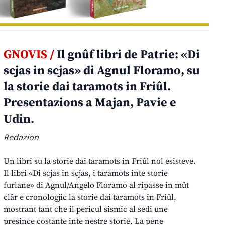
GNOVIS /
Il gnûf libri de Patrie: «Di
scjas in scjas» di Agnul Floramo, su
la storie dai taramots in Friûl.
Presentazions a Majan, Pavie e
Udin.
Redazion
Un libri su la storie dai taramots in Friûl nol esisteve.
Il libri «Di scjas in scjas, i taramots inte storie
furlane» di Agnul/Angelo Floramo al ripasse in mût
clâr e cronologjic la storie dai taramots in Friûl,
mostrant tant che il pericul sismic al sedi une
presince costante inte nestre storie. La pene