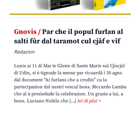
Gnovis /
Par che il popul furlan al
salti fûr dal taramot cul cjâf e vîf
Redazion
Lunis ai 11 di Mai te Glesie di Sante Marie sul Cjiscjel
di Udin, si è tignude la messe par ricuardâ i 50 agns
dal document “Ai furlans che a crodin” cu la
partecipazion dal nestri vescul bons. Riccardo Lamba
che al à presiedude la celebrazion. Un grazie a lui, a
bons. Luciano Nobile che […]
lei di plui +