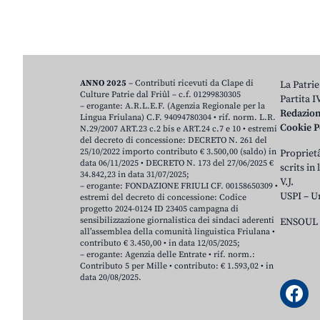
ANNO 2025
– Contributi ricevuti da Clape di
La Patrie
Culture Patrie dal Friûl – c.f. 01299830305
Partita 
– erogante: A.R.L.E.F. (Agenzia Regionale per la
Redazio
Lingua Friulana) C.F. 94094780304 • rif. norm. L.R.
Cookie P
N.29/2007 ART.23 c.2 bis e ART.24 c.7 e 10 • estremi
del decreto di concessione: DECRETO N. 261 del
25/10/2022 importo contributo € 3.500,00 (saldo) in
Proprietâ
data 06/11/2025 • DECRETO N. 173 del 27/06/2025 €
scrits in
34.842,23 in data 31/07/2025;
V.J.
– erogante: FONDAZIONE FRIULI CF. 00158650309 •
USPI – U
estremi del decreto di concessione: Codice
progetto 2024-0124 ID 23405 campagna di
sensibilizzazione giornalistica dei sindaci aderenti
ENSOUL 
all’assemblea della comunità linguistica Friulana •
contributo € 3.450,00 • in data 12/05/2025;
– erogante: Agenzia delle Entrate • rif. norm.:
Contributo 5 per Mille • contributo: € 1.593,02 • in
data 20/08/2025.