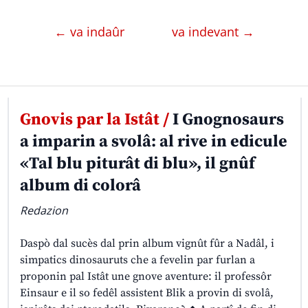
← va indaûr
va indevant →
Gnovis par la Istât /
I Gnognosaurs
a imparin a svolâ: al rive in edicule
«Tal blu piturât di blu», il gnûf
album di colorâ
Redazion
Daspò dal sucès dal prin album vignût fûr a Nadâl, i
simpatics dinosauruts che a fevelin par furlan a
proponin pal Istât une gnove aventure: il professôr
Einsaur e il so fedêl assistent Blik a provin di svolâ,