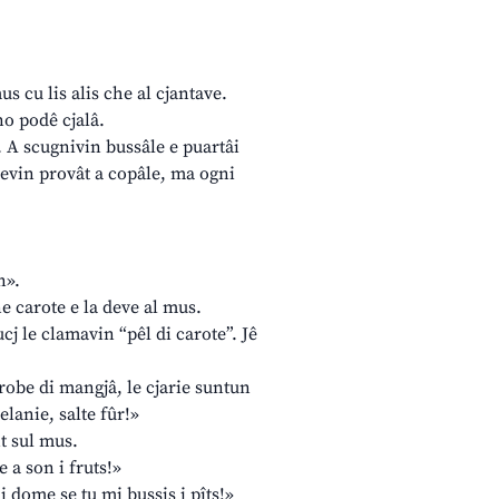
s cu lis alis che al cjantave.
no podê cjalâ.
ê. A scugnivin bussâle e puartâi
 vevin provât a copâle, ma ogni
n».
e carote e la deve al mus.
cj le clamavin “pêl di carote”. Jê
 robe di mangjâ, le cjarie suntun
elanie, salte fûr!»
t sul mus.
 a son i fruts!»
i dome se tu mi bussis i pîts!»