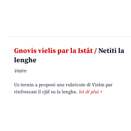
Gnovis vielis par la Istât /
Netiti la
lenghe
Vielm
Us tornin a proponi une rubricute di Vielm par
rinfrescasi il cjâf su la lenghe.
lei di plui +