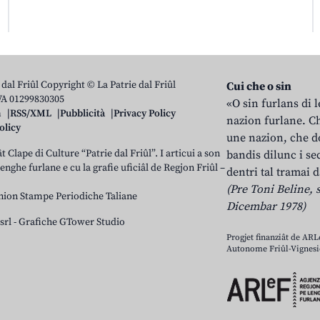
 dal Friûl Copyright © La Patrie dal Friûl
Cui che o sin
IVA 01299830305
«O sin furlans di 
n
RSS/XML
Pubblicità
Privacy Policy
nazion furlane. Ch
olicy
une nazion, che do
t Clape di Culture “Patrie dal Friûl”. I articui a son
bandis dilunc i se
 lenghe furlane e cu la grafie uficiâl de Regjon Friûl –
dentri tal tramai d
(Pre Toni Beline, s
nion Stampe Periodiche Taliane
Dicembar 1978)
srl
-
Grafiche GTower Studio
Progjet finanziât de AR
Autonome Friûl-Vignesie