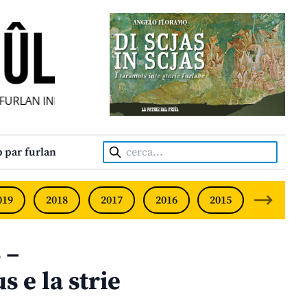
RLAN INDIPENDENT • INDEPENDENT FRIULIAN MONTHLY • 
Cerca:
 par furlan
019
2018
2017
2016
2015
2014
 –
 e la strie