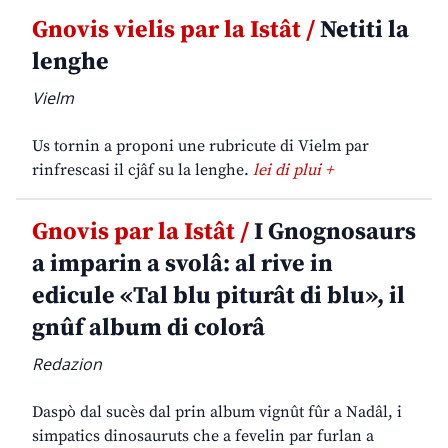
Gnovis vielis par la Istât /
Netiti la
lenghe
Vielm
Us tornin a proponi une rubricute di Vielm par
rinfrescasi il cjâf su la lenghe.
lei di plui +
Gnovis par la Istât /
I Gnognosaurs
a imparin a svolâ: al rive in
edicule «Tal blu piturât di blu», il
gnûf album di colorâ
Redazion
Daspò dal sucès dal prin album vignût fûr a Nadâl, i
simpatics dinosauruts che a fevelin par furlan a