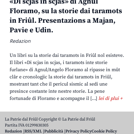
«Di scjas in scjas» di Agnul
Floramo, su la storie dai taramots
in Friûl. Presentazions a Majan,
Pavie e Udin.
Redazion
Un libri su la storie dai taramots in Friûl nol esisteve.
Il libri «Di scjas in scjas, i taramots inte storie
furlane» di Agnul/Angelo Floramo al ripasse in mût
clâr e cronologjic la storie dai taramots in Friûl,
mostrant tant che il pericul sismic al sedi une
presince costante inte nestre storie. La pene
fortunade di Floramo e acompagne il […]
lei di plui +
La Patrie dal Friûl Copyright © La Patrie dal Friûl
Partita IVA 01299830305
Redazion
RSS/XML
Pubblicità
Privacy Policy
Cookie Policy