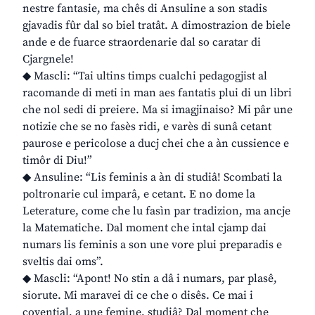
nestre fantasie, ma chês di Ansuline a son stadis
gjavadis fûr dal so biel tratât. A dimostrazion de biele
ande e de fuarce straordenarie dal so caratar di
Cjargnele!
◆ Mascli: “Tai ultins timps cualchi pedagogjist al
racomande di meti in man aes fantatis plui di un libri
che nol sedi di preiere. Ma si imagjinaiso? Mi pâr une
notizie che se no fasès ridi, e varès di sunâ cetant
paurose e pericolose a ducj chei che a àn cussience e
timôr di Diu!”
◆ Ansuline: “Lis feminis a àn di studiâ! Scombati la
poltronarie cul imparâ, e cetant. E no dome la
Leterature, come che lu fasìn par tradizion, ma ancje
la Matematiche. Dal moment che intal cjamp dai
numars lis feminis a son une vore plui preparadis e
sveltis dai oms”.
◆ Mascli: “Apont! No stin a dâ i numars, par plasê,
siorute. Mi maravei di ce che o disês. Ce mai i
covential, a une femine, studiâ? Dal moment che