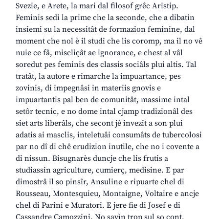
Svezie, e Arete, la mari dal filosof grêc Aristip.
Feminis sedi la prime che la seconde, che a dibatin
insiemi su la necessitât de formazion feminine, dal
moment che nol è il studi che lis coromp, ma il no vê
nuie ce fâ, miscliçât ae ignorance, e chest al vâl
soredut pes feminis des classis sociâls plui altis. Tal
tratât, la autore e rimarche la impuartance, pes
zovinis, di impegnâsi in materiis gnovis e
impuartantis pal ben de comunitât, massime intal
setôr tecnic, e no dome intal cjamp tradizionâl des
siet arts liberâls, che secont jê invezit a son plui
adatis ai masclis, inteletuâi consumâts de tubercolosi
par no dî di chê erudizion inutile, che no i covente a
di nissun. Bisugnarès duncje che lis frutis a
studiassin agriculture, cumierç, medisine. E par
dimostrâ il so pinsîr, Ansuline e ripuarte chel di
Rousseau, Montesquieu, Montaigne, Voltaire e ancje
chel di Parini e Muratori. E jere fie di Josef e di
Cassandre Camozzini. No savìn trop sul so cont,