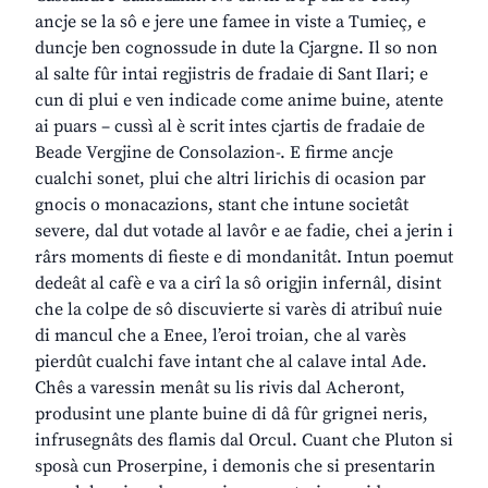
ancje se la sô e jere une famee in viste a Tumieç, e
duncje ben cognossude in dute la Cjargne. Il so non
al salte fûr intai regjistris de fradaie di Sant Ilari; e
cun di plui e ven indicade come anime buine, atente
ai puars – cussì al è scrit intes cjartis de fradaie de
Beade Vergjine de Consolazion-. E firme ancje
cualchi sonet, plui che altri lirichis di ocasion par
gnocis o monacazions, stant che intune societât
severe, dal dut votade al lavôr e ae fadie, chei a jerin i
rârs moments di fieste e di mondanitât. Intun poemut
dedeât al cafè e va a cirî la sô origjin infernâl, disint
che la colpe de sô discuvierte si varès di atribuî nuie
di mancul che a Enee, l’eroi troian, che al varès
pierdût cualchi fave intant che al calave intal Ade.
Chês a varessin menât su lis rivis dal Acheront,
produsint une plante buine di dâ fûr grignei neris,
infrusegnâts des flamis dal Orcul. Cuant che Pluton si
sposà cun Proserpine, i demonis che si presentarin