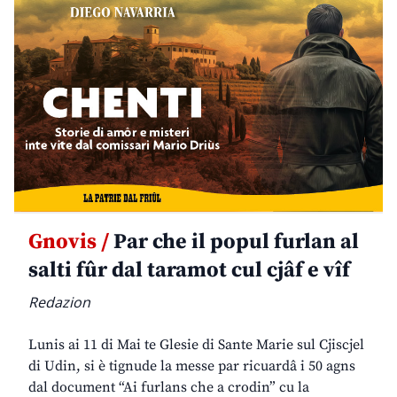
Gnovis /
Par che il popul furlan al
salti fûr dal taramot cul cjâf e vîf
Redazion
Lunis ai 11 di Mai te Glesie di Sante Marie sul Cjiscjel
di Udin, si è tignude la messe par ricuardâ i 50 agns
dal document “Ai furlans che a crodin” cu la