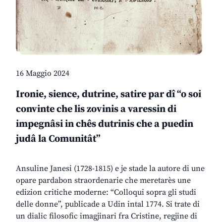
16 Maggio 2024
Ironie, sience, dutrine, satire par dî “o soi
convinte che lis zovinis a varessin di
impegnâsi in chês dutrinis che a puedin
judâ la Comunitât”
Ansuline Janesi (1728-1815) e je stade la autore di une
opare pardabon straordenarie che meretarès une
edizion critiche moderne: “Colloqui sopra gli studi
delle donne”, publicade a Udin intal 1774. Si trate di
un dialic filosofic imagjinari fra Cristine, regjine di