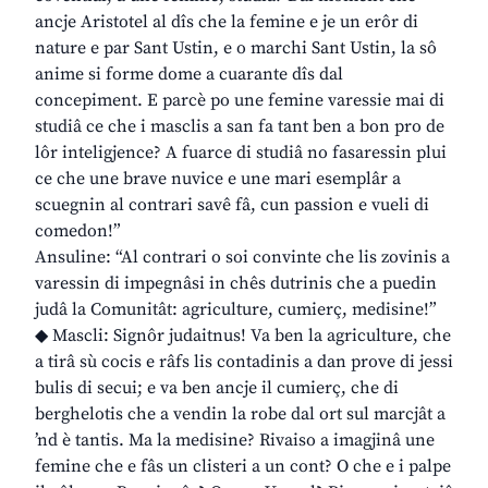
ancje Aristotel al dîs che la femine e je un erôr di
nature e par Sant Ustin, e o marchi Sant Ustin, la sô
anime si forme dome a cuarante dîs dal
concepiment. E parcè po une femine varessie mai di
studiâ ce che i masclis a san fa tant ben a bon pro de
lôr inteligjence? A fuarce di studiâ no fasaressin plui
ce che une brave nuvice e une mari esemplâr a
scuegnin al contrari savê fâ, cun passion e vueli di
comedon!”
Ansuline: “Al contrari o soi convinte che lis zovinis a
varessin di impegnâsi in chês dutrinis che a puedin
judâ la Comunitât: agriculture, cumierç, medisine!”
◆ Mascli: Signôr judaitnus! Va ben la agriculture, che
a tirâ sù cocis e râfs lis contadinis a dan prove di jessi
bulis di secui; e va ben ancje il cumierç, che di
berghelotis che a vendin la robe dal ort sul marcjât a
’nd è tantis. Ma la medisine? Rivaiso a imagjinâ une
femine che e fâs un clisteri a un cont? O che e i palpe