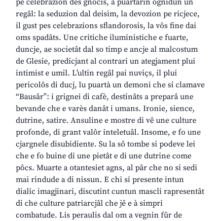
pe celebrazion des gnocis, a puartarin ognidun un
regâl: la seduzion dal deisim, la devozion pe ricjece,
il gust pes celebrazions sflandorosis, la vôs fine dai
oms spadâts. Une critiche iluministiche e fuarte,
duncje, ae societât dal so timp e ancje al malcostum
de Glesie, predicjant al contrari un ategjament plui
intimist e umil. L’ultin regâl pai nuviçs, il plui
pericolôs di ducj, lu puartà un demoni che si clamave
“Bausâr”: i grignei di cafè, destinâts a preparâ une
bevande che e varès danât i umans. Ironie, sience,
dutrine, satire. Ansuline e mostre di vê une culture
profonde, di grant valôr inteletuâl. Insome, e fo une
cjargnele disubidiente. Su la sô tombe si podeve lei
che e fo buine di une pietât e di une dutrine come
pôcs. Muarte a otantesiet agns, al pâr che no si sedi
mai rindude a di nissun. E chi si presente intun
dialic imagjinari, discutint cuntun mascli rapresentât
di che culture patriarcjâl che jê e à simpri
combatude. Lis peraulis dal om a vegnin fûr de