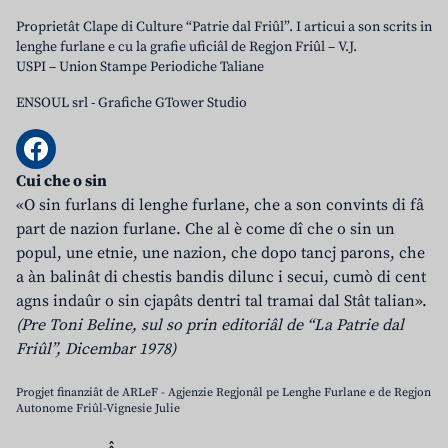
Proprietât Clape di Culture “Patrie dal Friûl”. I articui a son scrits in
lenghe furlane e cu la grafie uficiâl de Regjon Friûl – V.J.
USPI – Union Stampe Periodiche Taliane
ENSOUL srl
-
Grafiche GTower Studio
Cui che o sin
«O sin furlans di lenghe furlane, che a son convints di fâ
part de nazion furlane. Che al è come dî che o sin un
popul, une etnie, une nazion, che dopo tancj parons, che
a àn balinât di chestis bandis dilunc i secui, cumò di cent
agns indaûr o sin cjapâts dentri tal tramai dal Stât talian».
(Pre Toni Beline, sul so prin editoriâl de “La Patrie dal
Friûl”, Dicembar 1978)
Progjet finanziât de ARLeF - Agjenzie Regjonâl pe Lenghe Furlane e de Regjon
Autonome Friûl-Vignesie Julie