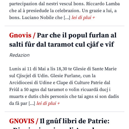
partecipazion dal nestri vescul bons. Riccardo Lamba
che al à presiedude la celebrazion. Un grazie a lui, a
bons. Luciano Nobile che […]
lei di plui +
Gnovis /
Par che il popul furlan al
salti fûr dal taramot cul cjâf e vîf
Redazion
Lunis ai 11 di Mai a lis 18,30 te Glesie di Sante Marie
sul Cjiscjel di Udin. Glesie Furlane, cun la
Arcidiocesi di Udine e Clape di Culture Patrie dal
Friûl a 50 agns dal taramot o volìn ricuardâ ducj i
muarts e dutis chês personis che tai agns si son dadis
da fâ par […]
lei di plui +
GNOVIS /
Il gnûf libri de Patrie: