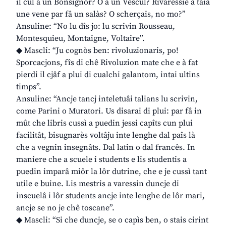
il cûl a un Bonsignôr? O a un Vescul? Rivaressie a taiâ
une vene par fâ un salàs? O scherçais, no mo?”
Ansuline: “No lu dîs jo: lu scrivin Rousseau,
Montesquieu, Montaigne, Voltaire”.
◆ Mascli: “Ju cognòs ben: rivoluzionaris, po!
Sporcacjons, fîs di chê Rivoluzion mate che e à fat
pierdi il cjâf a plui di cualchi galantom, intai ultins
timps”.
Ansuline: “Ancje tancj inteletuâi talians lu scrivin,
come Parini o Muratori. Us disarai di plui: par fâ in
mût che libris cussì a puedin jessi capîts cun plui
facilitât, bisugnarès voltâju inte lenghe dal paîs là
che a vegnin insegnâts. Dal latin o dal francês. In
maniere che a scuele i students e lis studentis a
puedin imparâ miôr la lôr dutrine, che e je cussì tant
utile e buine. Lis mestris a varessin duncje di
inscuelâ i lôr students ancje inte lenghe de lôr mari,
ancje se no je chê toscane”.
◆ Mascli: “Si che duncje, se o capìs ben, o stais cirint