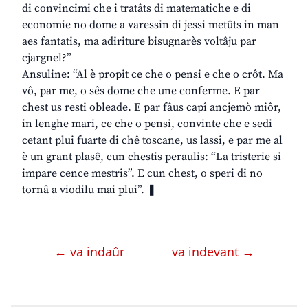
di convincimi che i tratâts di matematiche e di
economie no dome a varessin di jessi metûts in man
aes fantatis, ma adiriture bisugnarès voltâju par
cjargnel?”
Ansuline: “Al è propit ce che o pensi e che o crôt. Ma
vô, par me, o sês dome che une conferme. E par
chest us resti obleade. E par fâus capî ancjemò miôr,
in lenghe mari, ce che o pensi, convinte che e sedi
cetant plui fuarte di chê toscane, us lassi, e par me al
è un grant plasê, cun chestis peraulis: “La tristerie si
impare cence mestris”. E cun chest, o speri di no
tornâ a viodilu mai plui”. ❚
← va indaûr
va indevant →